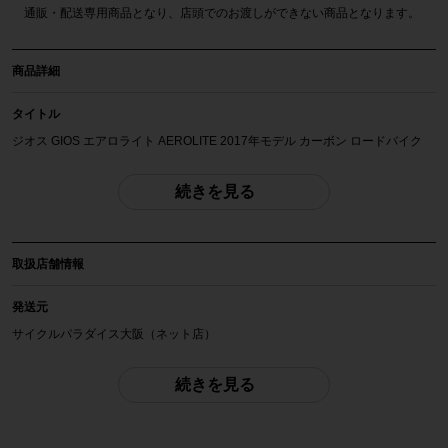
通販・配送専用商品となり、店頭でのお渡しができない商品となります。
商品詳細
タイトル
ジオス GIOS エアロライト AEROLITE 2017年モデル カーボン ロードバイク
48サイズ SHIMANO ULTEGRA R8000 2x11速
続きを見る
自転車種
ロードバイク
取扱店舗情報
年式
2017年
発送元
サイクルパラダイス大阪（ネット店）
参考価格
145,044円
配送
続きを見る
佐川急便にて全国配送いたします。
フレーム素材
カーボン
お問合わせ番号