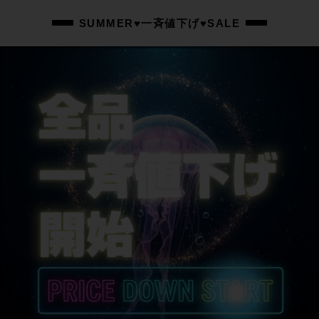
ステム
SUMMER♥一斉値下げ♥SALE
DEDA ZERO 100 / 80mm
ハンドル
DEDA ZERO 100 / 380mm
シートポスト
GIOS
サドル
GIOS
商品の状態
中古：B（使用感少な目/小キズ、ヨゴレ少々）
右クランクアーム先に小傷、シートポストにクランプ跡、左リアエンド付近・
左右ブレーキレバー・ステム・サドルにスレ、ダウンチューブに保護シール跡
がございますが、その他小傷程度で使用感の少ない美品となります。
バーテープを新品に交換済みとなります。