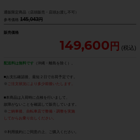
通販限定商品（店頭販売・店頭お渡し不可）
145,043
参考価格
販売価格
149,600
配送料は無料です
（沖縄・離島を除く）。
■お支払確認後、最短２日で出荷予定です。
※
ご注文状況により多少前後いたします。
■本商品は入荷時に点検を行いまして、
故障がないことを確認して販売しています。
※
ご納車後、自転車店で整備・調整を実施
してからお乗り出しください。
※
利用規約
にご同意の上、ご購入ください。