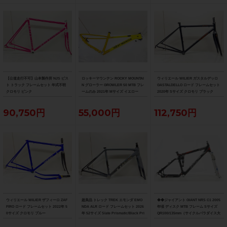
【公道走行不可】山本製作所 NJS ピス
ロッキーマウンテン ROCKY MOUNTAI
ウィリエール WILIER ガスタルデッロ
ト トラック フレームセット 年式不明
N グローラー GROWLER 50 MTB フレ
GASTALDELLO ロード フレームセット
クロモリ ピンク
ームのみ 2021年 Mサイズ イエロー
2020年 Sサイズ クロモリ ブラック
90,750円
55,000円
112,750円
ウィリエール WILIER ザフィーロ ZAF
超美品 トレック TREK エモンダ EMO
◆◆ジャイアント GIANT NRS C1 2005
FIRO ロード フレームセット 2022年 5
NDA ALR ロード フレームセット 2026
年頃 ディスク MTB フレーム Sサイズ
0サイズ クロモリ ブルー
年 52サイズ Slate Prismatic/Black Pri
QR100/135mm（サイクルパラダイス大
smatic Fade
阪より配送）