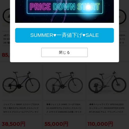
SUMMER♥一斉値下げ♥SALE
●訳アリ ベネリ BENELLI マンタス27T
美品 ジャイアント GIANT クロスター
ビアンキ BIANCHI C-SPORT 2 ACERA
RK MANTUS 27 TRK 機械式DISC 202
CROSTAR ACERA 2021年 クロスバイ
ステップスルー仕様 2023年 クロスバイ
2年 電動アシスト自転車 27インチ ワイ
ク Mサイズ スカイブルー サイドスタン
ク 43サイズ ロックサンド/ブラック サ
ズロード限定ブラック
ド付
イドスタンド付
閉じる
85,800円
44,000円
48,400円
ジャイアント GIANT エスケープ ESCA
◆◆ジェイミス JAMIS コーダ CODA
◆◆スペシャライズド SPECIALIZED
PE 3 海外モデル 2021年 クロスバイク
S2 2020年モデル クロモリ クロスバイ
ロックホッパー ROCKHOPPER EXPE
Mサイズ グロスコールドアイアン サイ
ク 17サイズ SHIMANO 3x8速（サイク
RT 29 2022 アルミ マウンテンバイク
ドスタンド付
ルパラダイス大阪より配送）
MTB Mサイズ SRAM SX EAGLE 1x12
速（サイクルパラダイス大阪より配
38,500円
55,000円
110,000円
送）