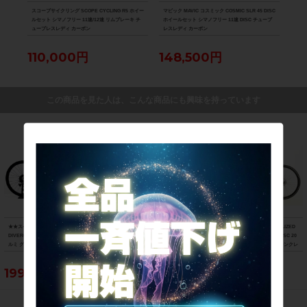
 シマ
スコープサイクリング SCOPE CYCLING R5 ホイー
マビック MAVIC コスミック COSMIC SLR 45 DISC
超美品
ーボン
ルセット シマノフリー 11速/12速 リムブレーキ チ
ホイールセット シマノフリー 11速 DISC チューブ
HAR
ューブレスレディ カーボン
レスレディ カーボン
チュ
110,000円
148,500円
7
この商品を見た人は、こんな商品にも興味を持っています
★★スペシャライズド SPECIALIZED
★★ビアンキ BIANCHI PRIMAVERA 2
美品 スペシャライズド SPECIALIZED
DIVERGE E5 COMP 2023年モデル ア
6 2018年モデル ハイテン シティサイク
SIRRUS 3.0 microSHIFT 油圧DISC 20
ルミ グラベルロードバイク 49サイズ 1
ル バイク 42cm 26インチ 内装3速 ピン
22年 クロスバイク Mサイズ サテンクレ
1速 （サイクルパラダイス山口より配
ク（サイクルパラダイス山口より配送)
イ サイドスタンド付
送)
199,650円
63,800円
77,000円