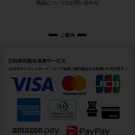
商品についてのお問い合わせ
cpo-2512225501-bi-038602002
メーカーサイズ
48
適正身長
ご案内
160cm - 165cm（あくまで目安です）
ヘッドチューブ
125mm
シートチューブ
480mm
トップチューブ
515mm
重量
7.27kg
クランク