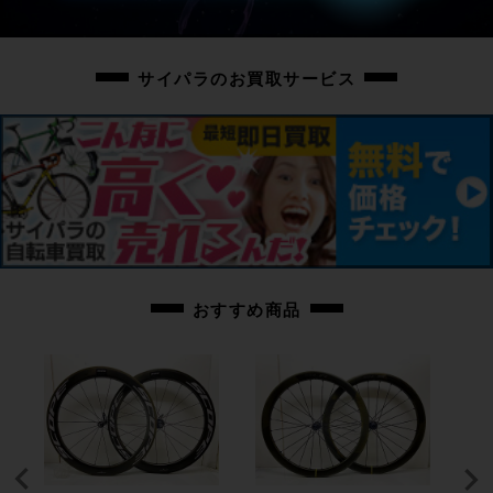
◇お写真に掲載の場合を除き、基本的にはペダルは付属しておりません。
お手数ではございますが別途ご用意の程お願いいたします。
サイパラのお買取サービス
◇付属品に関しましてはお写真に掲載のお品物のみとなります。
掲載に無いお品物の付属はいたしませんため、ご注意ください。
商品コード
cpo-2512225501-bi-038602002
おすすめ商品