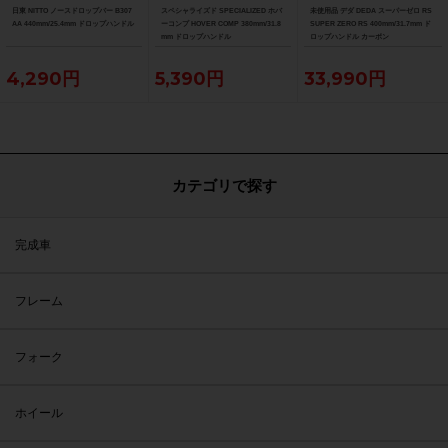
日東 NITTO ノースドロップバー B307
スペシャライズド SPECIALIZED ホバ
未使用品 デダ DEDA スーパーゼロ RS
AA 440mm/25.4mm ドロップハンドル
ーコンプ HOVER COMP 380mm/31.8
SUPER ZERO RS 400mm/31.7mm ド
mm ドロップハンドル
ロップハンドル カーボン
4,290円
5,390円
33,990円
カテゴリで探す
完成車
フレーム
フォーク
ホイール