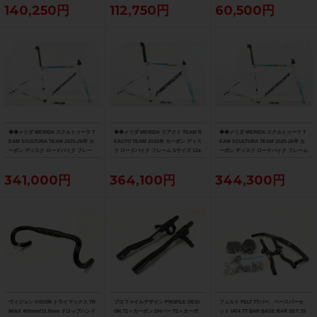
140,250円
112,750円
60,500円
◆◆メリダ MERIDA スクルトゥーラ T
◆◆メリダ MERIDA リアクト TEAM R
◆◆メリダ MERIDA スクルトゥーラ T
EAM SCULTURA TEAM 2025-26年 カ
EACTO TEAM 2025年 カーボン ディス
EAM SCULTURA TEAM 2025-26年 カ
ーボン ディスク ロードバイク フレー
ク ロードバイク フレーム Sサイズ 12x
ーボン ディスク ロードバイク フレーム
ム XXSサイズ 12x100/142mm（サイ
100/142mm 700C（サイクルパラダイ
Sサイズ 12x100/142mm 700C（サイク
クルパラダイス大阪より配送）
ス大阪より配送）
ルパラダイス大阪より配送）
341,000円
364,100円
344,300円
ヴィジョン VISION トライマックス TR
プロファイルデザイン PROFILE DESI
フェルト FELT TTバー、ベースバーセ
IMAX 400mm/31.8mm ドロップハンド
GN T2＋カーボン DHバー T2＋カーボ
ット IAT4 TT BAR BASE BAR SET 39