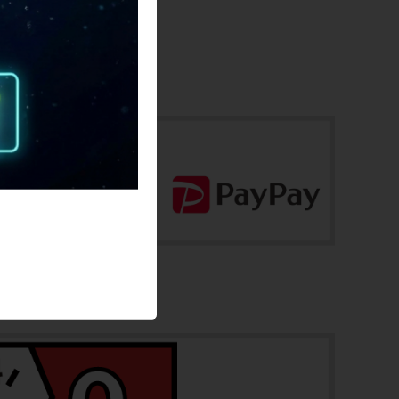
cpo-2605185509-bi-038604033
フレーム素材
カーボン
メーカーサイズ
M
適正身長
166cm - 176cm（メーカー推奨）
ヘッドチューブ
120mm
シートチューブ
490mm