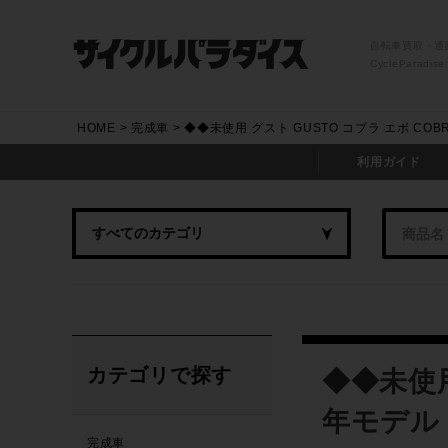
自転車買取・通
CycleParadise
HOME
完成車
◆◆未使用 グスト GUSTO コブラ エボ COBR
利用ガイド
カテゴリで探す
◆◆未使用 
年モデル 
完成車