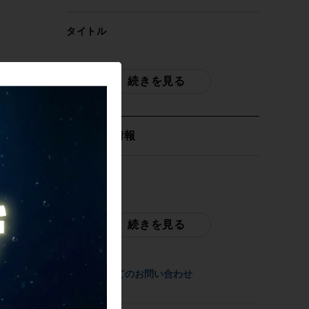
タイトル
未使用 グスト GUSTO コブラ エボ
COBRA EVO DB ELITE 2025年モデル カ
続きを見る
ーボン ロードバイク Mサイズ SHIMANO
105 2x12速
取扱店舗情報
自転車種
ロードバイク
発送元
サイクルパラダイス大阪（ネット店）
年式
続きを見る
2025年
配送
佐川急便にて全国配送いたします。
参考価格
商品についてのお問い合わせ
286,000円
お問合わせ番号