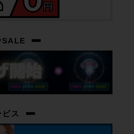
トップチューブ
540mm
重量
SALE
8.64kg
クランク
SHIMANO 105 FC-R7100 / 50-34T /
170mm
変速レバー
SHIMANO 105 ST-R7120
ービス
フロントディレイラー
SHIMANO 105 FD-R7100 / 2速