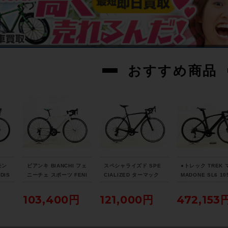
おすすめ商品
モン
ビアンキ BIANCHI フェ
スペシャライズド SPE
●トレック TREK
DIS
ニーチェ スポーツ FENI
CIALIZED ターマック
MADONE SL6 10
021
CE SPORT Tiagra 20
スポーツ TARMAC SP
圧DISC 2021年 
7サイ
17年 ロードバイク 50
ORT 105 2018年 カー
ンロードバイク 5
103,400円
121,000円
472,153
トレッ
サイズ ホワイト
ボンロードバイク 56サ
ズ リチウムグレー
ド
イズ サガン スーパース
ックブラック ☆
ター