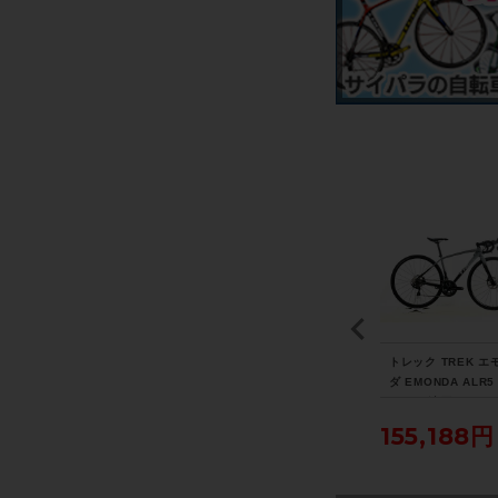
 ア
◆◆未使用 ノグ KNOG
◆◆シマノ SHIMANO
トレック TREK エ
AT
フロッグ FROG V3 TW
アルテグラ ULTEGRA
ダ EMONDA ALR5 
A-
INPACK USB充電式 LE
PD-R8000 SPD-SL ビ
C 105 油圧DISC 2
7年
Dライト 前後セット（サ
ンディングペダル（サイ
年 ロードバイク 4
円
6,600円
8,800円
155,188円
ク
イクルパラダイス大阪よ
クルパラダイス大阪より
ズ スレート トゥ 
り配送）
配送）
ク ブラック フェー