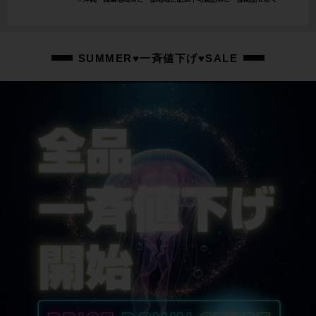
ホイール
BONTRAGER PARADIGM
ステム
SUMMER♥一斉値下げ♥SALE
BONTRAGER / 80mm
ハンドル
BONTRAGER COMP / 380mm
シートポスト
BONTRAGER
サドル
BONTRAGER VERSE COMP
商品の状態
中古：C（使用感あり/キズ、ヨゴレあり）
左リアエンド付近に欠け、サドル・リアディレーラーなど車体各所キズ・スレ
や細部に汚れがあり、全体的に使用感のあるお品物となります。