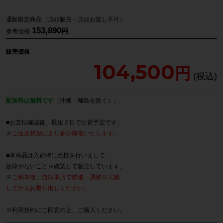
通販限定商品（店頭販売・店頭お渡し不可）
153,890
参考価格
販売価格
104,500
配送料は無料です
（沖縄・離島を除く）。
■お支払確認後、最短２日で出荷予定です。
※
ご注文状況により多少前後いたします。
■本商品は入荷時に点検を行いまして、
故障がないことを確認して販売しています。
※
ご納車後、自転車店で整備・調整を実施
してからお乗り出しください。
※
利用規約
にご同意の上、ご購入ください。