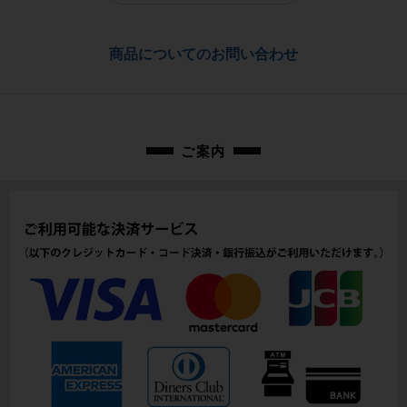
佐川急便にて全国配送いたします。
フレーム素材
アルミ
お問合わせ番号
商品についてのお問い合わせ
cpo-2605315502-bi-038604047
メーカーサイズ
49
適正身長
ご案内
156cm - 165cm（メーカー推奨）
ヘッドチューブ
123mm
シートチューブ
440mm
トップチューブ
516mm
重量