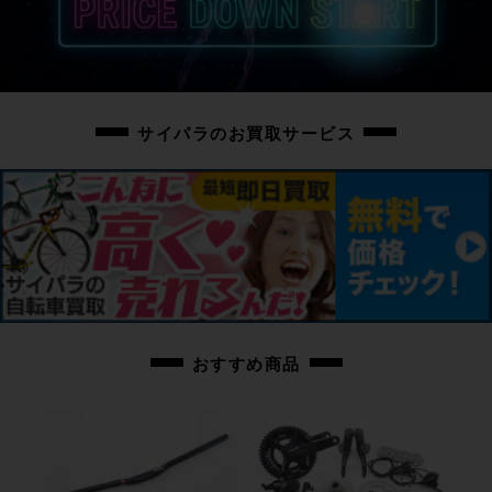
バーテープを新品に交換済みとなります。
◇お写真に掲載の場合を除き、基本的にはペダルは付属しておりません。
お手数ではございますが別途ご用意の程お願いいたします。
◇付属品に関しましてはお写真に掲載のお品物のみとなります。
サイパラのお買取サービス
掲載に無いお品物の付属はいたしませんため、ご注意ください。
商品コード
cpo-2605315502-bi-038604047
おすすめ商品