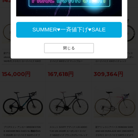
143,990円
175,450円
121,000円
SUMMER♥一斉値下げ♥SALE
閉じる
訳アリ レストアベース アタラ Atala Pr
コーダーブルーム KHODAA BLOOM フ
ピナレロ PINARELLO プリンスディス
ofessional CAMPAGNOLO CHORUS 1
ァーナ FARNA DISC 105 2024年 ロー
ク PRINCE DISK 105 2021年 カーボン
980年代 クロモリ ロードバイク 530サ
ドバイク 500サイズ マットブルー
ロードバイク 430サイズ レッド
イズ グレー/ブルー
154,000円
167,618円
309,364円
ブリヂストン アンカー BRIDGESTON
スコット SCOTT アディクト20 ADDIC
訳アリ レストアベース ROMANI SHIM
E ANCHOR RE6 CUES 9s 機械式DIS
T 20 105 2018年 カーボンロードバイ
ANO 600 DURA-ACE MIX 1980-90年代
C 2026年 ロードバイク 510サイズ フ
ク S(52)サイズ ブラック/グレー/レッド
クロモリ ロードバイク 530サイズ ホワ