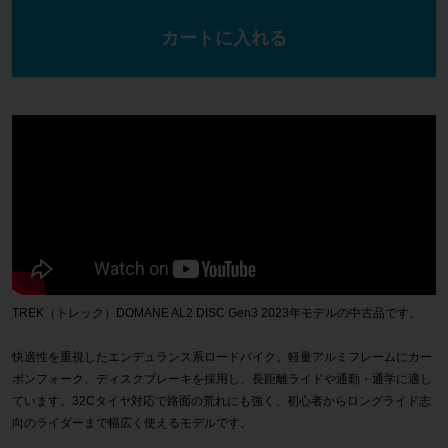
カートに入れる
TREK（トレック）DOMANE AL2 DISC Gen3 2023年モデルの中古品です。
快適性を重視したエンデュランス系ロードバイク。軽量アルミフレームにカー
ボンフォーク、ディスクブレーキを採用し、長距離ライドや通勤・通学に適し
ています。32Cタイヤ対応で路面の荒れにも強く、初心者からロングライド志
向のライダーまで幅広く使えるモデルです。