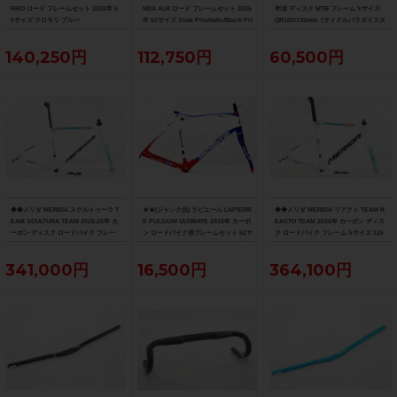
FIRO ロード フレームセット 2022年 5
NDA ALR ロード フレームセット 2026
年頃 ディスク MTB フレーム Sサイズ
0サイズ クロモリ ブルー
年 52サイズ Slate Prismatic/Black Pri
QR100/135mm（サイクルパラダイス大
smatic Fade
阪より配送）
140,250円
112,750円
60,500円
◆◆メリダ MERIDA スクルトゥーラ T
★★[ジャンク品] ラピエール LAPIERR
◆◆メリダ MERIDA リアクト TEAM R
EAM SCULTURA TEAM 2025-26年 カ
E PULSIUM ULTIMATE 2015年 カーボ
EACTO TEAM 2025年 カーボン ディス
ーボン ディスク ロードバイク フレー
ン ロードバイク用フレームセット 52サ
ク ロードバイク フレーム Sサイズ 12x
ム XXSサイズ 12x100/142mm（サイ
イズ ホワイト（サイクルパラダイス山
100/142mm 700C（サイクルパラダイ
クルパラダイス大阪より配送）
口より配送)
ス大阪より配送）
341,000円
16,500円
364,100円