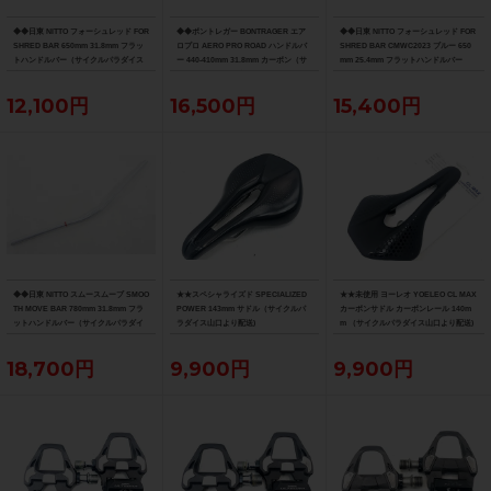
◆◆日東 NITTO フォーシュレッド FOR
◆◆ボントレガー BONTRAGER エア
◆◆日東 NITTO フォーシュレッド FOR
SHRED BAR 650mm 31.8mm フラッ
ロプロ AERO PRO ROAD ハンドルバ
SHRED BAR CMWC2023 ブルー 650
トハンドルバー（サイクルパラダイス
ー 440-410mm 31.8mm カーボン（サ
mm 25.4mm フラットハンドルバー
大阪より配送）
イクルパラダイス大阪より配送）
（サイクルパラダイス大阪より配送）
12,100円
16,500円
15,400円
◆◆日東 NITTO スムースムーブ SMOO
★★スペシャライズド SPECIALIZED
★★未使用 ヨーレオ YOELEO CL MAX
TH MOVE BAR 780mm 31.8mm フラ
POWER 143mm サドル（サイクルパ
カーボンサドル カーボンレール 140m
ットハンドルバー（サイクルパラダイ
ラダイス山口より配送)
m （サイクルパラダイス山口より配送)
ス大阪より配送）
18,700円
9,900円
9,900円