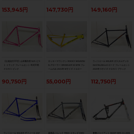
ロウブルー
イト/ピンク/イエロー
153,945円
147,730円
149,160円
【公道走行不可】山本製作所 NJS ピス
ロッキーマウンテン ROCKY MOUNTAI
ウィリエール WILIER ガスタルデッロ
ト トラック フレームセット 年式不明
N グローラー GROWLER 50 MTB フレ
GASTALDELLO ロード フレームセット
クロモリ ピンク
ームのみ 2021年 Mサイズ イエロー
2020年 Sサイズ クロモリ ブラック
90,750円
55,000円
112,750円
ウィリエール WILIER ザフィーロ ZAF
超美品 トレック TREK エモンダ EMO
◆◆ジャイアント GIANT NRS C1 2005