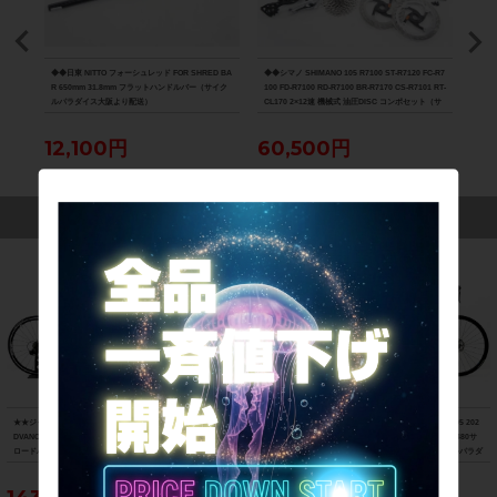
ボンサ
◆◆日東 NITTO フォーシュレッド FOR SHRED BA
◆◆シマノ SHIMANO 105 R7100 ST-R7120 FC-R7
◆◆ボ
ダイス
R 650mm 31.8mm フラットハンドルバー（サイク
100 FD-R7100 RD-R7100 BR-R7170 CS-R7101 RT-
PRO
ルパラダイス大阪より配送）
CL170 2×12速 機械式 油圧DISC コンポセット（サ
ーボ
イクルパラダイス大阪より配送）
12,100円
60,500円
16
この商品を見た人は、こんな商品にも興味を持っています
★★ジャイアント GIANT LIV ENVIE A
★★アンカー ANCHOR RL8D 105 202
★★アンカー ANCHOR RL6D 105 202
DVANCED 2 2016年モデル カーボン
1年モデル カーボン ロードバイク 480
2年モデル アルミ ロードバイク 480サ
ロードバイク XSサイズ 2×11速 ブラッ
サイズ 2×11速 プレシャスチタン（サ
イズ 2×11速 ネイビー（サイクルパラダ
ク×ホワイト（サイクルパラダイス山口
イクルパラダイス山口より配送)
イス山口より配送)
より配送)