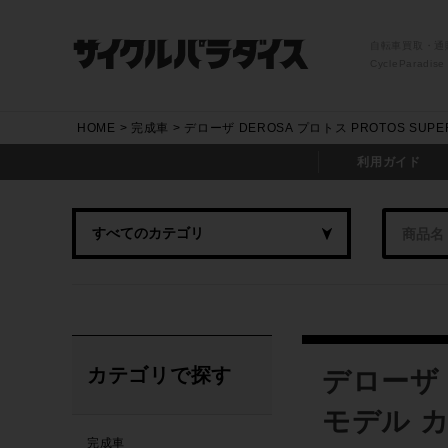
自転車買取・通
CycleParadise
HOME
完成車
デローザ DEROSA プロトス PROTOS SUP
利用ガイド
カテゴリで探す
デローザ D
モデル カ
完成車