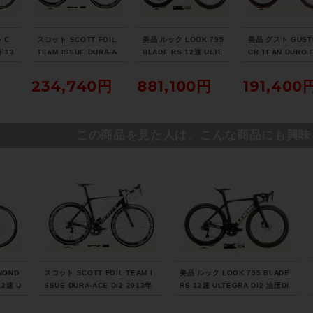
 C
スコット SCOTT FOIL
美品 ルック LOOK 795
美品 グスト GUST
ド13
TEAM ISSUE DURA-A
BLADE RS 12速 ULTE
CR TEAN DURO 
TEG
CE Di2 2013年 カーボ
GRA Di2 油圧DISC パ
105 ホイールカス
キ 2
ンロードバイク 54サイ
ワメ付 2023年 カーボ
2021年 カーボン
234,740円
881,100円
191,400
 51
ズ チームオリカグリー
ンロードバイク XSサイ
バイク Lサイズ ラ
アイ
ンエッジカラー
ズ プロチームブラック
レッド
マット
この商品を見た人は、こんな商品にも興味
NOND
スコット SCOTT FOIL TEAM I
美品 ルック LOOK 795 BLADE
12速 U
SSUE DURA-ACE Di2 2013年
RS 12速 ULTEGRA Di2 油圧DI
 202
カーボンロードバイク 54サイズ
SC パワメ付 2023年 カーボンロ
ズ ニュ
チームオリカグリーンエッジカラ
ードバイク XSサイズ プロチーム