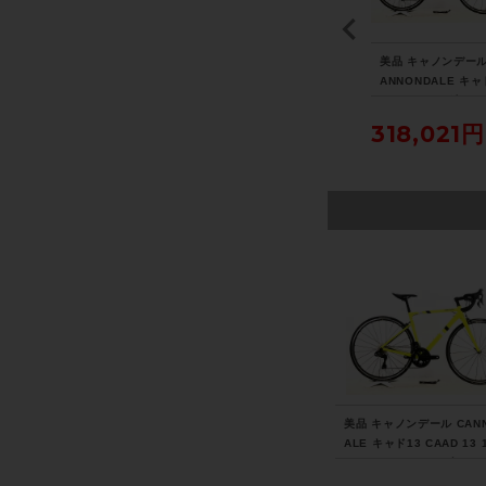
ェ
◆◆トレック TREK レ
シマノ SHIMANO アル
美品 キャノンデール
N
イル RAIL 5 2021年モ
テグラ ULTEGRA PD-R
ANNONDALE キャ
モリ
デル アルミ 電動アシス
8000 ビンディングペダ
CAAD 13 12速 UL
ro
トマウンテンバイク e-
ル 〇
RA Di2 リムブレー
258,500円
7,040円
318,021円
速
MTB Mサイズ SRAM S
021年 ロードバイク
ス大
X EAGLE 1x12速 （サ
サイズ ニュークリ
イクルパラダイス大阪よ
エロー
り配送）
美品 キャノンデール CAN
ALE キャド13 CAAD 13 
LTEGRA Di2 リムブレーキ
1年 ロードバイク 51サイ