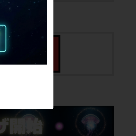
570
トップチューブ
570
重量
6.9
クランク
CAMPAGNOLO SUPER RECORD /
SALE
172.5mm / 50-34T
変速レバー
CAMPAGNOLO SUPER RECORD EPS