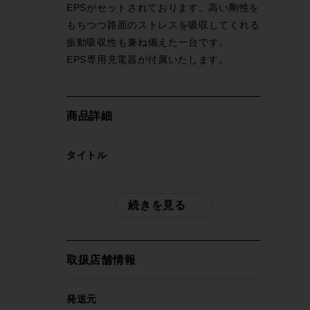
EPSがセットされております。高い剛性を
もちつつ路面のストレスを吸収してくれる
振動吸収性も兼ね備えた一台です。
EPS専用充電器が付属いたします。
商品詳細
タイトル
デローザ DE ROSA プロトス PROTOS
SUPER RECORD EPS 2014年モデル カ
続きを見る
ーボン ロードバイク 11速 ブラック
自転車種
取扱店舗情報
ロードバイク
発送元