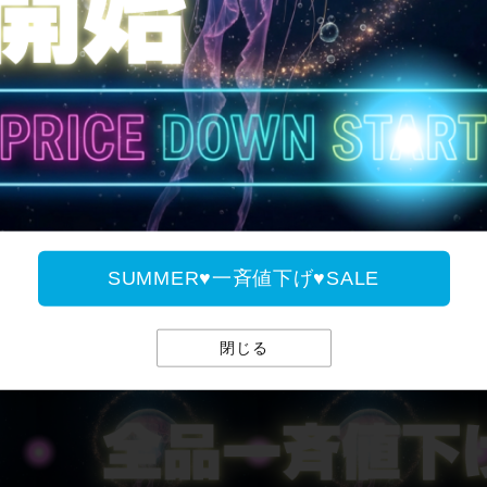
全国送料無料
SUMMER♥一斉値下げ♥SALE
SUMMER♥一斉値下げ♥
閉じる