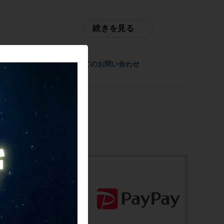
年式
サイクルパラダイス ネット店
2014年
続きを見る
配送
参考価格
佐川急便にて全国配送いたします。
-
商品についてのお問い合わせ
お問合わせ番号
フレーム素材
cpt-2003053009-bi-037600238
カーボン
メーカーサイズ
-
適正身長
180?195cm(あくまで目安です)
シートチューブ