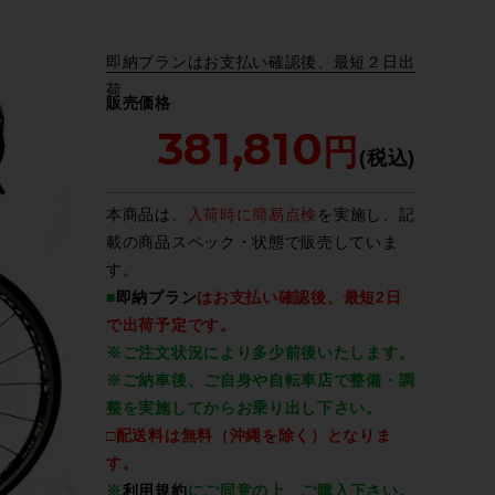
即納プランはお支払い確認後、最短２日出
荷
販売価格
381,810
本商品は、
入荷時に簡易点検
を実施し、記
載の商品スペック・状態で販売していま
す。
■
即納プラン
はお支払い確認後、最短2日
で出荷予定です。
※ご注文状況により多少前後いたします。
※ご納車後、ご自身や自転車店で整備・調
整を実施してからお乗り出し下さい。
□配送料は無料（沖縄を除く）となりま
す。
※
利用規約
にご同意の上、ご購入下さい。