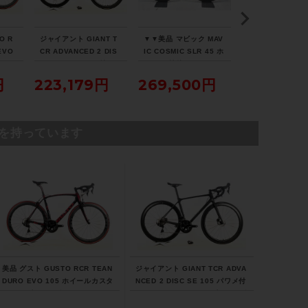
FSA / 120mm
O R
ジャイアント GIANT T
▼▼美品 マビック MAV
▼▼トレック TRE
ハンドル
EVO
CR ADVANCED 2 DIS
IC COSMIC SLR 45 ホ
ONDA SL5 DISC
タム
C SE 105 パワメ付 ホ
イール 前後 セット シマ
2023年 カーボン
FSA / 400mm
ロード
イールカスタム 2021年
ノフリー 11速 チューブ
ドバイク 50サイズ
円
223,179円
269,500円
214,500
ヴァ
カーボンロードバイク
レスレディ セラミック
1速（サイクルパ
Mサイズ カーボンカラ
ベアリング（サイクルパ
ス福岡より配送）
サドル
ー
ラダイス福岡より配送）
SELLE ITALIA
を持っています
商品の状態
中古：C（使用感あり/キズ、ヨゴレあり）
シフトレバー、フレーム各所、シートポス
ト、サドル、変速周りにキズ、ヨゴレがご
ざいます。
全体的に並みの使用感のある中古品です。
美品 グスト GUSTO RCR TEAN
ジャイアント GIANT TCR ADVA
DURO EVO 105 ホイールカスタ
NCED 2 DISC SE 105 パワメ付
商品コード
ム 2021年 カーボンロードバイク
ホイールカスタム 2021年 カーボ
Lサイズ ラヴァレッド
ンロードバイク Mサイズ カーボ