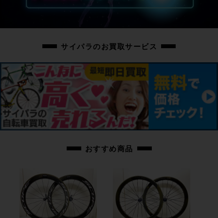
ーは、1カラーのみであったため、恐らくオーダー塗装されたフレームと思わ
れます。フレームの右シートステーに傷があります。ハンドルのステムクラン
プ部分に表面剥がれあり、リアハブに汚れが目立ちます。変速レバーやクラン
クに傷があります。サドルにスレ傷や汚れ、後方にべたつき箇所があります。
サイパラのお買取サービス
上記以外の確認とメンテナンスは行っておりません。
付属品：ボトルケージ取り付け用のネジが2本付属していません。ペダルは付
属いたしません。別途ご用意下さい。
画像に無いキズや汚れもございます。※出品後に店頭にて展示しておりますの
で展示キズがございます。※ペダルなどの付属品に関しては写真に写っている
ものですべてとなりますのでご了承ください。
商品コード
cpt-2005139105-bi-037600305
おすすめ商品