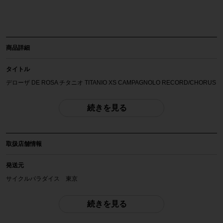
商品詳細
タイトル
デローザ DE ROSA チタニオ TITANIO XS CAMPAGNOLO RECORD/CHORUS
MIX 2005～2009年頃 チタンロードバイク ホワイト/チタン
続きを見る
自転車種
ロードバイク
取扱店舗情報
年式
2005～2009年頃
発送元
サイクルパラダイス 東京
参考価格
フレームセット参考価格670,950円+パーツ費用
配送
続きを見る
佐川急便にて全国配送いたします。
フレーム素材