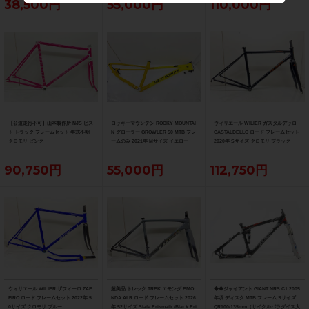
38,500円
55,000円
110,000円
送）
【公道走行不可】山本製作所 NJS ピス
ロッキーマウンテン ROCKY MOUNTAI
ウィリエール WILIER ガスタルデッロ
ト トラック フレームセット 年式不明
N グローラー GROWLER 50 MTB フレ
GASTALDELLO ロード フレームセット
クロモリ ピンク
ームのみ 2021年 Mサイズ イエロー
2020年 Sサイズ クロモリ ブラック
90,750円
55,000円
112,750円
ウィリエール WILIER ザフィーロ ZAF
超美品 トレック TREK エモンダ EMO
◆◆ジャイアント GIANT NRS C1 2005
FIRO ロード フレームセット 2022年 5
NDA ALR ロード フレームセット 2026
年頃 ディスク MTB フレーム Sサイズ
0サイズ クロモリ ブルー
年 52サイズ Slate Prismatic/Black Pri
QR100/135mm（サイクルパラダイス大