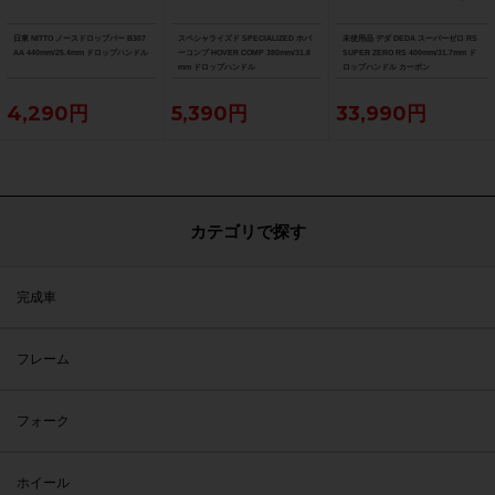
日東 NITTO ノースドロップバー B307
スペシャライズド SPECIALIZED ホバ
未使用品 デダ DEDA スーパーゼロ RS
AA 440mm/25.4mm ドロップハンドル
ーコンプ HOVER COMP 380mm/31.8
SUPER ZERO RS 400mm/31.7mm ド
mm ドロップハンドル
ロップハンドル カーボン
4,290円
5,390円
33,990円
カテゴリで探す
完成車
フレーム
フォーク
ホイール