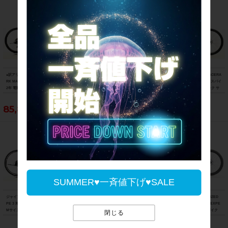
●訳アリ ベネリ BENELLI マンタス27T
美品 ジャイアント GIANT クロスター
ビアンキ BIANCHI C-SPORT 2 ACERA
RK MANTUS 27 TRK 機械式DISC 202
CROSTAR ACERA 2021年 クロスバイ
ステップスルー仕様 2023年 クロスバイ
2年 電動アシスト自転車 27インチ ワイ
ク Mサイズ スカイブルー サイドスタン
ク 43サイズ ロックサンド/ブラック サ
ズロード限定ブラック
ド付
イドスタンド付
85,800円
44,000円
48,400円
SUMMER♥一斉値下げ♥SALE
ジャイアント GIANT エスケープ ESCA
◆◆ジェイミス JAMIS コーダ CODA
◆◆スペシャライズド SPECIALIZED
PE 3 海外モデル 2021年 クロスバイク
S2 2020年モデル クロモリ クロスバイ
ロックホッパー ROCKHOPPER EXPE
Mサイズ グロスコールドアイアン サイ
ク 17サイズ SHIMANO 3x8速（サイク
RT 29 2022 アルミ マウンテンバイク
閉じる
ドスタンド付
ルパラダイス大阪より配送）
MTB Mサイズ SRAM SX EAGLE 1x12
速（サイクルパラダイス大阪より配