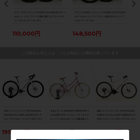
 シマ
スコープサイクリング SCOPE CYCLING R5 ホイー
マビック MAVIC コスミック COSMIC SLR 45 DISC
超美品
ーボン
ルセット シマノフリー 11速/12速 リムブレーキ チ
ホイールセット シマノフリー 11速 DISC チューブ
HAR
ューブレスレディ カーボン
レスレディ カーボン
チュ
110,000円
148,500円
7
この商品を見た人は、こんな商品にも興味を持っています
★★スペシャライズド SPECIALIZED
★★ビアンキ BIANCHI PRIMAVERA 2
美品 スペシャライズド SPECIALIZED
DIVERGE E5 COMP 2023年モデル ア
6 2018年モデル ハイテン シティサイク
SIRRUS 3.0 microSHIFT 油圧DISC 20
ルミ グラベルロードバイク 49サイズ 1
ル バイク 42cm 26インチ 内装3速 ピン
22年 クロスバイク Mサイズ サテンクレ
1速 （サイクルパラダイス山口より配
ク（サイクルパラダイス山口より配送)
イ サイドスタンド付
送)
199,650円
63,800円
77,000円