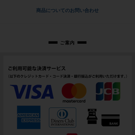
チタン
お問合わせ番号
商品についてのお問い合わせ
cpt-2005139105-bi-037600305
メーカーサイズ
-
適正身長
ご案内
165～170cm（あくまで目安です）
ヘッドチューブ
110mm(実寸）
シートチューブ
490mm(実寸）
トップチューブ
510mm(実寸）
重量
7.11kg