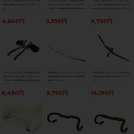
ヴィジョン VISION トライマックス TR
プロファイルデザイン PROFILE DESI
フェルト FELT TTバー、ベースバーセ
IMAX 400mm/31.8mm ドロップハンド
GN T2＋カーボン DHバー T2＋カーボ
ット IAT4 TT BAR BASE BAR SET 39
ル
ン DHバーCARBON DH BAR 340mm
0mm/31.8mm/310mm DHバー、TTハン
ドル
4,840円
5,390円
9,790円
プロファイルデザイン PROFILE DESI
日東 NITTO シムワークス リトルニック
日東 NITTO ブルムースバー bullmoose
GN T2＋カーボン DHバー T2＋カーボ
SIMWORKS LITTLE NICK 700mm/25.
bar 570mm/100mm/22.2mm ライザー
ン DHバーCARBON DH BAR 340mm
4mm フラットバー
バー
6,490円
9,790円
14,190円