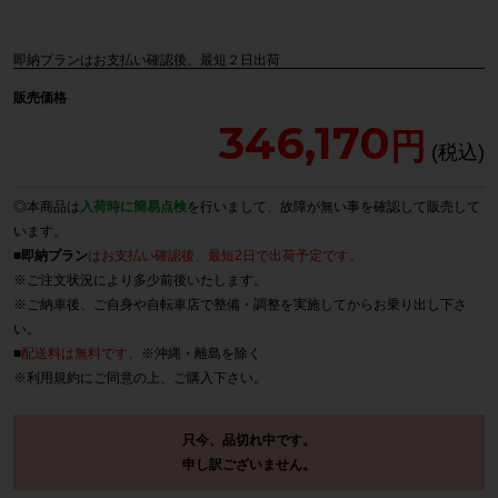
即納プランはお支払い確認後、最短２日出荷
販売価格
346,170
◎本商品は
入荷時に簡易点検
を行いまして、故障が無い事を確認して販売して
います。
■
即納プラン
はお支払い確認後、最短2日で出荷予定です。
※ご注文状況により多少前後いたします。
※ご納車後、ご自身や自転車店で整備・調整を実施してからお乗り出し下さ
い。
■
配送料は無料です。
※沖縄・離島を除く
※
利用規約
にご同意の上、ご購入下さい。
只今、品切れ中です。
申し訳ございません。