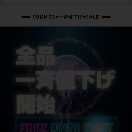
FULCRUM RACING1/700×23C
ステム
SUMMER♥一斉値下げ♥SALE
ITM
ハンドル
ITM
シートポスト
DEROSA
商品の状態
中古：C（使用感あり/キズ、ヨゴレあり）
こちらの自転車は以下の確認を行っております。
変速：正常に動作します。
ブレーキ：正常に動作します。ブレーキワイヤーが、右ブレーキがリア用、左
ブレーキがフロント用動作の海外仕様になっています。
タイヤ：パンクはしておりません。走行に支障ない程度のフレがホイールに
少々あります。
フレーム、その他外観：フレームやパーツに傷や汚れがあります。当時のカラ