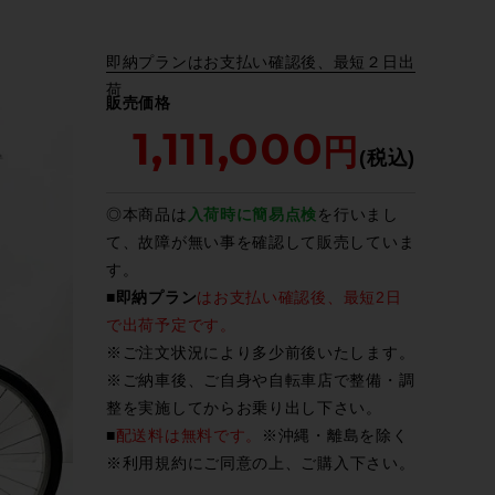
即納プランはお支払い確認後、最短２日出
荷
販売価格
1,111,000
◎本商品は
入荷時に簡易点検
を行いまし
て、故障が無い事を確認して販売していま
す。
■
即納プラン
はお支払い確認後、最短2日
で出荷予定です。
※ご注文状況により多少前後いたします。
※ご納車後、ご自身や自転車店で整備・調
整を実施してからお乗り出し下さい。
■
配送料は無料です。
※沖縄・離島を除く
※
利用規約
にご同意の上、ご購入下さい。