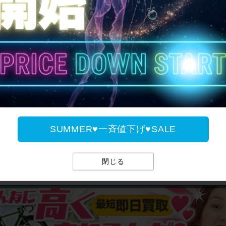
SUMMER♥一斉値下げ♥
SUMMER♥一斉値下げ♥SALE
閉じる
サイパラのお買取サ