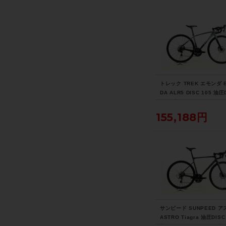
トレック TREK エモンダ 
DA ALR5 DISC 105 油圧
2021年 ロードバイク 47
スレート トゥ トレック 
155,188円
フェード
サンピード SUNPEED 
ASTRO Tiagra 油圧DISC