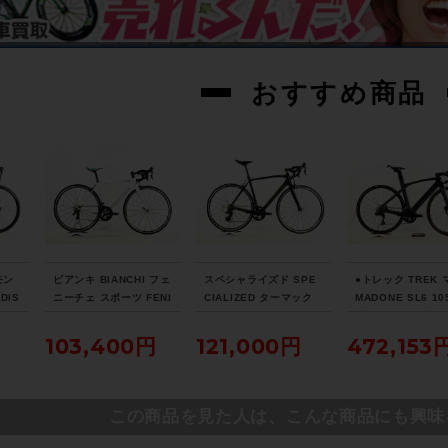
おすすめ商品
モン
ビアンキ BIANCHI フェ
スペシャライズド SPE
●トレック TREK
DIS
ニーチェ スポーツ FENI
CIALIZED ターマック
MADONE SL6 10
021
CE SPORT Tiagra 20
スポーツ TARMAC SP
圧DISC 2021年 
7サイ
17年 ロードバイク 50
ORT 105 2018年 カー
ンロードバイク 5
103,400円
121,000円
472,153
トレッ
サイズ ホワイト
ボンロードバイク 56サ
ズ リチウムグレー
ド
イズ サガン スーパース
ックブラック ☆
ター
この商品を見た人は、こんな商品にも興味