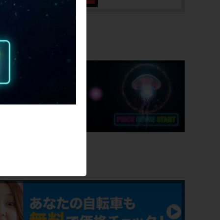
重量
10.51kg
SALE
クランク
CAMPAGNOLO
RECORD/STRONGLIGHTチェーンリン
グ/58-44T/170mm
変速レバー
CAMPAGNOLO RECORD 2×9速
ービス
フロントディレイラー
CAMPAGNOLO RECORD
リアディレイラー