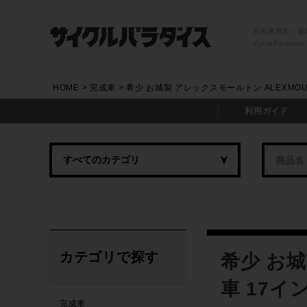
自転車買取・通
CycleParadise
HOME
完成車
希少 お城製 アレックスモールトン ALEXMOUL
利用ガイド
カテゴリで探す
希少 お城
車 17イ
完成車