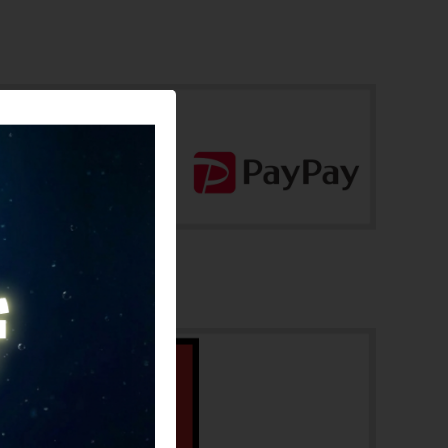
メーカーサイズ
17インチ
適正身長
165cm~(あくまで目安です)
ヘッドチューブ
235mm(実寸）
シートチューブ
415mm(実寸）
トップチューブ
535mm(実寸）