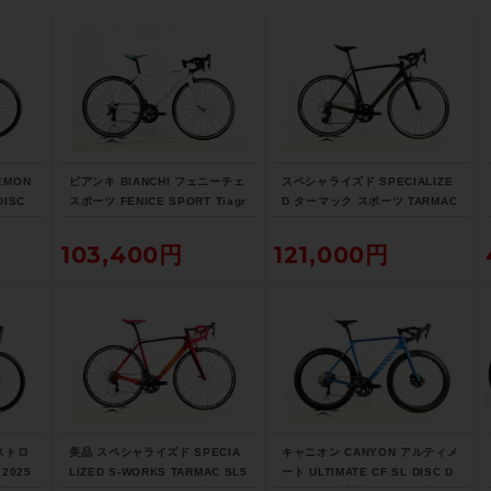
EMON
ビアンキ BIANCHI フェニーチェ
スペシャライズド SPECIALIZE
DISC
スポーツ FENICE SPORT Tiagr
D ターマック スポーツ TARMAC
サイズ
a 2017年 ロードバイク 50サイ
SPORT 105 2018年 カーボンロ
ブラック
ズ ホワイト
ードバイク 56サイズ サガン ス
103,400円
121,000円
ーパースター
アストロ
美品 スペシャライズド SPECIA
キャニオン CANYON アルティメ
 2025
LIZED S-WORKS TARMAC SL5
ート ULTIMATE CF SL DISC D