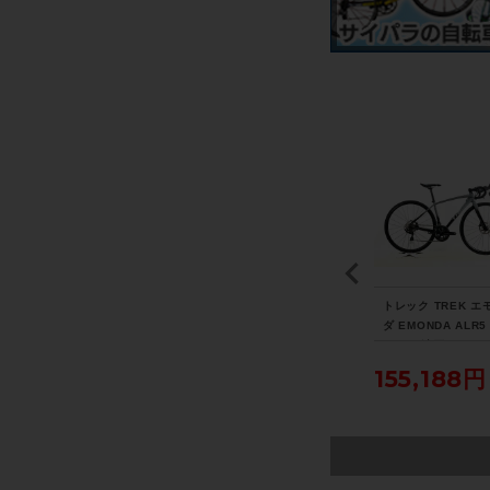
 ア
◆◆未使用 ノグ KNOG
◆◆シマノ SHIMANO
トレック TREK エ
AT
フロッグ FROG V3 TW
アルテグラ ULTEGRA
ダ EMONDA ALR5 
A-
INPACK USB充電式 LE
PD-R8000 SPD-SL ビ
C 105 油圧DISC 2
7年
Dライト 前後セット（サ
ンディングペダル（サイ
年 ロードバイク 4
円
6,600円
8,800円
155,188円
ク
イクルパラダイス大阪よ
クルパラダイス大阪より
ズ スレート トゥ 
り配送）
配送）
ク ブラック フェー