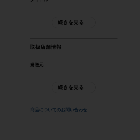
希少 お城製 アレックスモールトン
ALEXMOULTON AM-GT MK1 小径車 17
続きを見る
インチ シルバー/グリーン
自転車種
取扱店舗情報
ミニベロ・小径車
発送元
年式
サイクルパラダイス東京
-
続きを見る
配送
参考価格
佐川急便にて全国配送いたします。
-
商品についてのお問い合わせ
お問合わせ番号
フレーム素材
cpt-2101089110-bi-037600051
クロモリ/ステンレス