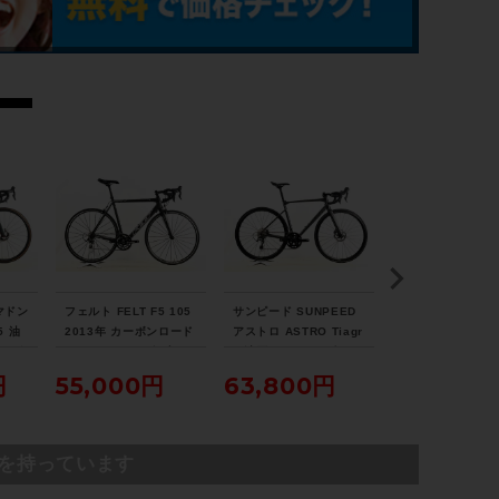
CAMPAGNOLO RECORD
スプロケット
CAMPAGNOLO RECORD Ti
ブレーキキャリパー
CAMPAGNOLO RECORD チタン/11-21T
ホイール
 マドン
フェルト FELT F5 105
サンピード SUNPEED
美品 スペシャラ
ハブ：CAMPAGNOLO RECORD/17×1-
5 油
2013年 カーボンロード
アストロ ASTRO Tiagr
SPECIALIZED 
カーボ
バイク 58サイズ ブラッ
a 油圧DISC 2025年 ロ
KS TARMAC SL
1/4
2サイ
ク
ードバイク Lサイズ ブ
A-ACE 2015 
円
55,000円
63,800円
263,32
/トレ
ラック
54サイズ グロス
ディレッド/ブラッ
ステム
ールド
ウィッシュボーン/90mm
を持っています