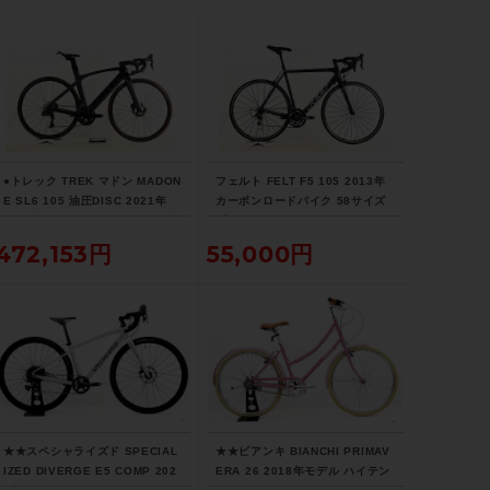
ハンドル
CAMPAGNOLO/380mm
シートポスト
AM純正/チタン製 DURA-ACEヘッド
●トレック TREK マドン MADON
フェルト FELT F5 105 2013年
E SL6 105 油圧DISC 2021年
カーボンロードバイク 58サイズ
サドル
カーボンロードバイク 52サイズ
ブラック
リチウムグレー/トレックブラッ
472,153円
55,000円
SAN MARCO Regal
ク ☆
商品の状態
中古：B（使用感少な目/小キズ、ヨゴレ
少々）
こちらの自転車は以下の確認を行っており
ます。
★★スペシャライズド SPECIAL
★★ビアンキ BIANCHI PRIMAV
IZED DIVERGE E5 COMP 202
ERA 26 2018年モデル ハイテン
変速：正常に動作します。