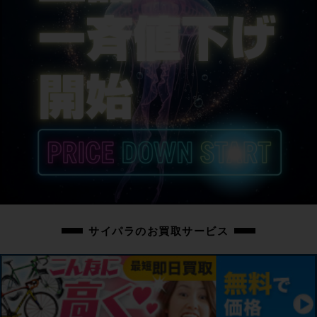
DE ROSA 専用
サドル
SELLE ITALIA SLR KIT CARBONIO SUPERFLOW Sサイズ
商品の状態
中古：C（使用感あり/キズ、ヨゴレあり）
こちらの自転車は以下の確認を行っております。
変速：正常に動作しますが、リアディレイラーの電動Di2ケーブルを受けるフ
レーム側のグロメットが非純正品が付属しています。
ブレーキ：正常に動作します。
タイヤ：パンクはしておりません。ホイールに走行に支障ない程度のフレが
少々あります。
フレーム、その他外観：フロントフォーク内側に複数の傷があり、フレームの
サイパラのお買取サービス
トップチューブのアウター受け付近に極小のへこみ箇所があります。変速レバ
ーやクランクに小傷や擦れ傷あり、リアディレイラーに傷があります。その他
フレームやパーツに小傷や擦れ傷、汚れがあり、通常の使用感が感じられる車
体です。
バーテープは新品に交換済みの車体です。
上記以外の確認とメンテナンスは行っておりません。