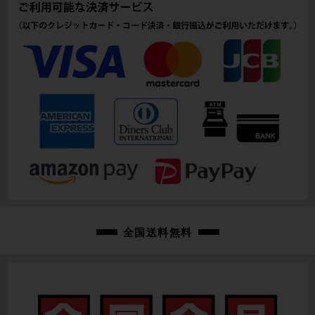
116mm(実寸）
シートチューブ
475mm(C-T実寸）
トップチューブ
525mm(C-C実寸）
重量
7.41kg
クランク
DURA-ACE FC-R9100/50-34T/170mm
変速レバー
全国送料無料
DURA-ACE 電動Di2 SW-R9160/SW-R600 サテライトスイッチ（ベースバー右
側）/2×11速
フロントディレイラー
DURA-ACE 電動Di2