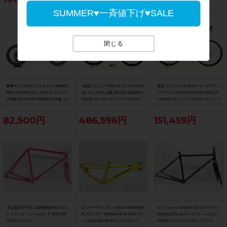
SUMMER♥一斉値下げ♥SALE
閉じる
◆◆マジィ MASI フェネック FENNEC
●美品 トレック TREK エモンダ EMON
美品 ウィリエール Wilier モンテグラッ
MEN 2023年モデル クロモリ ミニベロ
DA SL 6 PRO 12速 105 Di2 油圧DISC
パ ディスク MONTEGRAPPA DISC 10
小径車 microSHIFT MEZZU 1x8速（サ
2023年 カーボンロードバイク 54サイ
5 2020年 ロードバイク Mサイズ レッド
イクルパラダイス大阪より配送）
ズ デニスターブラック
82,500円
486,596円
151,459円
【公道走行不可】山本製作所 NJS ピス
ロッキーマウンテン ROCKY MOUNTAI
ウィリエール WILIER ガスタルデッロ
ト トラック フレームセット 年式不明
N グローラー GROWLER 50 MTB フレ
GASTALDELLO ロード フレームセット
クロモリ ピンク
ームのみ 2021年 Mサイズ イエロー
2020年 Sサイズ クロモリ ブラック