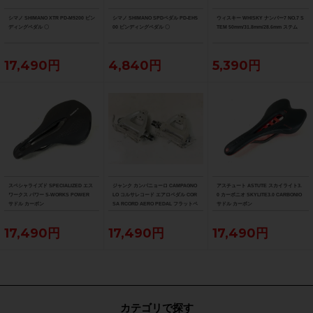
シマノ SHIMANO XTR PD-M9200 ビン
シマノ SHIMANO SPDペダル PD-EH5
ウィスキー WHISKY ナンバー7 NO.7 S
ディングペダル 〇
00 ビンディングペダル 〇
TEM 50mm/31.8mm/28.6mm ステム
17,490円
4,840円
5,390円
スペシャライズド SPECIALIZED エス
ジャンク カンパニョーロ CAMPAGNO
アスチュート ASTUTE スカイライト3.
ワークス パワー S-WORKS POWER
LO コルサレコード エアロペダル COR
0 カーボニオ SKYLITE3.0 CARBONIO
サドル カーボン
SA RCORD AERO PEDAL フラットペ
サドル カーボン
ダル
17,490円
17,490円
17,490円
カテゴリで探す