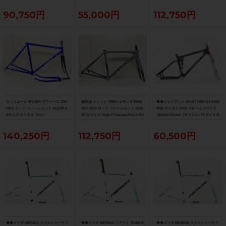
90,750円
55,000円
112,750円
ウィリエール WILIER ザフィーロ ZAF
超美品 トレック TREK エモンダ EMO
◆◆ジャイアント GIANT NRS C1 2005
FIRO ロード フレームセット 2022年 5
NDA ALR ロード フレームセット 2026
年頃 ディスク MTB フレーム Sサイズ
0サイズ クロモリ ブルー
年 52サイズ Slate Prismatic/Black Pri
QR100/135mm（サイクルパラダイス大
smatic Fade
阪より配送）
140,250円
112,750円
60,500円
◆◆メリダ MERIDA スクルトゥーラ T
◆◆メリダ MERIDA リアクト TEAM R
◆◆メリダ MERIDA スクルトゥーラ T