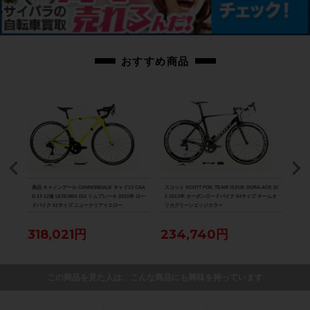
付属品：シマノの電動Di2用充電器が付属しています。ペダルは付属いたしま
せん。別途ご用意下さい。
画像に無いキズや汚れもございます。※出品後に店頭にて展示しておりますの
おすすめ商品
で展示キズがございます。※ペダルなどの付属品に関しては写真に写っている
ものですべてとなりますのでご了承ください。
商品コード
cpt-2201079102-bi-037600360
800
美品 キャノンデール CANNONDALE キャド13 CAA
スコット SCOTT FOIL TEAM ISSUE DURA-ACE Di
美品 ル
D 13 12速 ULTEGRA Di2 リムブレーキ 2021年 ロー
2 2013年 カーボンロードバイク 54サイズ チームオ
Di2
ドバイク 51サイズ ニュークリアイエロー
リカグリーンエッジカラー
ク 
318,021円
234,740円
88
この商品を見た人は、こんな商品にも興味を持っています