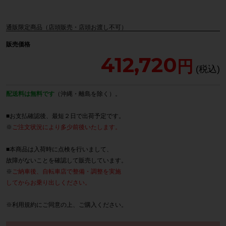
通販限定商品（店頭販売・店頭お渡し不可）
販売価格
412,720
配送料は無料です
（沖縄・離島を除く）。
■お支払確認後、最短２日で出荷予定です。
※
ご注文状況により多少前後いたします。
■本商品は入荷時に点検を行いまして、
故障がないことを確認して販売しています。
※
ご納車後、自転車店で整備・調整を実施
してからお乗り出しください。
※
利用規約
にご同意の上、ご購入ください。