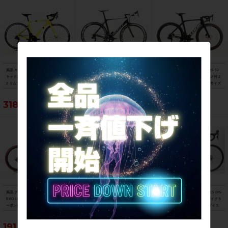
美品 キャノンデール CANNONDALE
スコット SCOTT FOIL TEAM ISSUE D
美品 ルック LOOK 795 BLADE RS 12
キャド13 CAAD 13 12速 ULTEGRA Di
URA-ACE Di2 2013年 カーボンロード
速 ULTEGRA Di2 油圧DISC パワメ付 2
2 リムブレーキ 2021年 ロードバイク 5
バイク 54サイズ チームオリカグリーン
023年 カーボンロードバイク XSサイズ
1サイズ ニュークリアイエロー
エッジカラー
プロチームブラックマット
318,021円
234,740円
881,100円
美品 グスト GUSTO RCR TEAN DURO
ジャイアント GIANT TCR ADVANCED
▼▼トレック TREK EMONDA SL5 DIS
EVO 105 ホイールカスタム 2021年 カ
2 DISC SE 105 パワメ付 ホイールカス
C 105 2023年 カーボン ロードバイク 5
ーボンロードバイク Lサイズ ラヴァレ
タム 2021年 カーボンロードバイク M
0サイズ 2×11速（サイクルパラダイス
ッド
サイズ カーボンカラー
福岡より配送）
191,400円
223,179円
214,500円