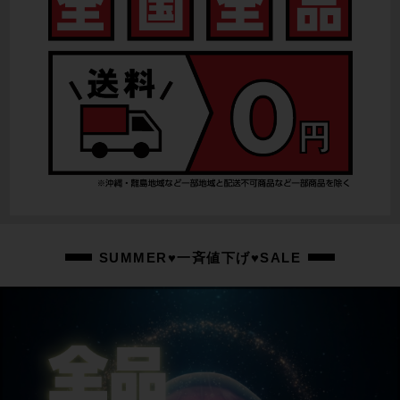
リアディレイラー
DURA-ACE 電動Di2
スプロケット
DURA-ACE/11-30T
ブレーキキャリパー
DURA-ACE BR-R9110
ホイール
SHIMANO WH-RS010/700×25C
SUMMER♥一斉値下げ♥SALE
ステム
ハンドル一体型/110mm
ハンドル
DEDA ALANERA/42cm(ハンドル記載)
シートポスト