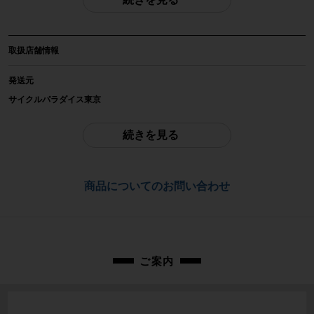
自転車種
ロードバイク
取扱店舗情報
年式
2018年モデル
発送元
サイクルパラダイス東京
参考価格
フレームセット参考価格734,400円+パーツ費用
ご不明点はお問い合わせ欄よりご質問下さい。
続きを見る
フレーム素材
配送
カーボン
通常配送品は佐川急便、大型配送品はヤマト家財便にて発送いたします。
商品についてのお問い合わせ
（配送業者をお選び頂く事はできません）
メーカーサイズ
お問合わせ番号
47サイズ
cpt-2201079102-bi-037600360
適正身長
ご案内
160~170cm(あくまで目安です)
ヘッドチューブ