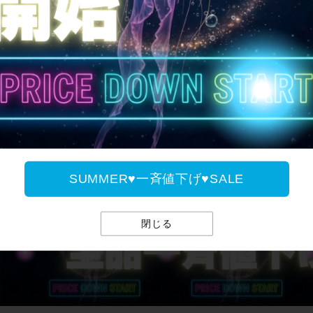
全国送料無料
SUMMER♥一斉値下げ♥
SUMMER♥一斉値下げ♥SALE
閉じる