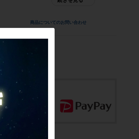
続きを見る
2021~2022年継続モデル
ご不明点はお問い合わせ欄よりご質問下さ
い。
参考価格
商品についてのお問い合わせ
配送
847,000円
通常配送品は佐川急便、大型配送品はヤマ
ト家財便にて発送いたします。
フレーム素材
（配送業者をお選び頂く事はできません）
カーボン
お問合わせ番号
メーカーサイズ
cpt-2205249104-bi-037600366
52サイズ
適正身長
175~185cm(あくまで目安です)
ヘッドチューブ