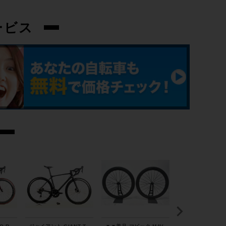
CHORUS12/2×12速
ービス
フロントディレイラー
CHORUS12
リアディレイラー
CHORUS12
スプロケット
CHORUS12/11-29T
ブレーキキャリパー
CAMPAGNOLO/油圧DISC
ホイール