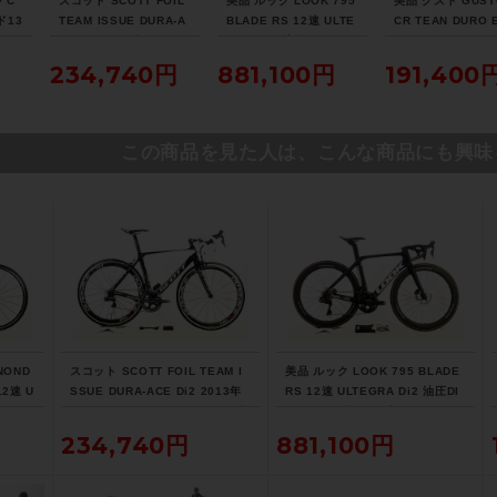
 C
スコット SCOTT FOIL
美品 ルック LOOK 795
美品 グスト GUST
ド13
TEAM ISSUE DURA-A
BLADE RS 12速 ULTE
CR TEAN DURO 
TEG
CE Di2 2013年 カーボ
GRA Di2 油圧DISC パ
105 ホイールカス
キ 2
ンロードバイク 54サイ
ワメ付 2023年 カーボ
2021年 カーボン
234,740円
881,100円
191,400
 51
ズ チームオリカグリー
ンロードバイク XSサイ
バイク Lサイズ ラ
アイ
ンエッジカラー
ズ プロチームブラック
レッド
マット
この商品を見た人は、こんな商品にも興味
NOND
スコット SCOTT FOIL TEAM I
美品 ルック LOOK 795 BLADE
12速 U
SSUE DURA-ACE Di2 2013年
RS 12速 ULTEGRA Di2 油圧DI
 202
カーボンロードバイク 54サイズ
SC パワメ付 2023年 カーボンロ
ズ ニュ
チームオリカグリーンエッジカラ
ードバイク XSサイズ プロチーム
234,740円
881,100円
ー
ブラックマット