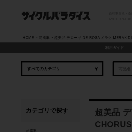
自転車買取・通
CycleParadise
HOME
完成車
超美品 デローザ DE ROSA メラク MERAK 
利用ガイド
カテゴリで探す
超美品 デロ
CHORU
完成車