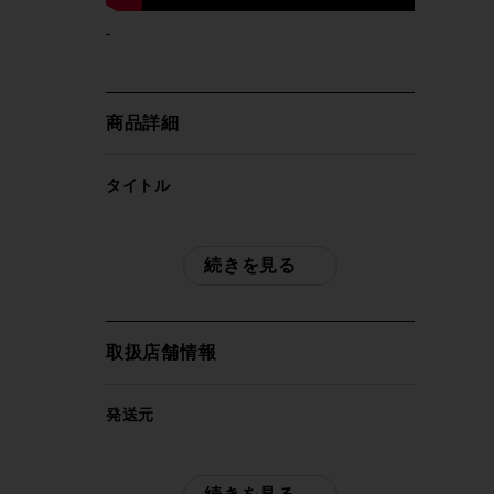
-
商品詳細
タイトル
超美品 デローザ DE ROSA メラク
MERAK DISK CAMPAGNOLO
続きを見る
CHORUS12 2021~2022年継続モデル カ
ーボンロードバイク 52サイズ ホワイト
取扱店舗情報
自転車種
ロードバイク
発送元
サイクルパラダイス東京
年式