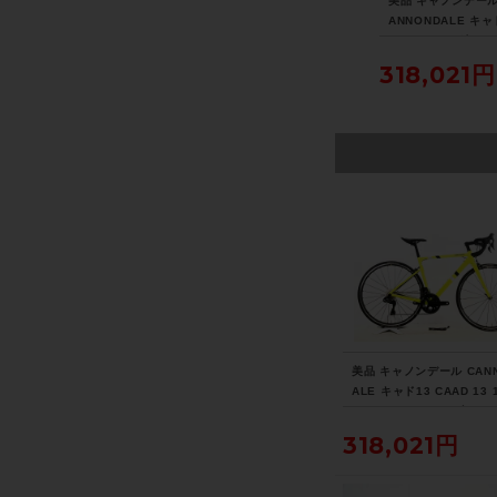
ェ
スパカズ SUPACAZ イ
シマノ SHIMANO アル
美品 キャノンデール
N
グナイト チタン IGNIT
テグラ ULTEGRA PD-6
ANNONDALE キャ
モリ
E Ti SADDLE サドル
800 ビンディングペダ
CAAD 13 12速 UL
ro
チタン
ル 〇
RA Di2 リムブレー
8,690円
5,390円
318,021円
速
021年 ロードバイク
ス大
サイズ ニュークリ
エロー
美品 キャノンデール CAN
ALE キャド13 CAAD 13 
LTEGRA Di2 リムブレーキ
1年 ロードバイク 51サイ
318,021円
ークリアイエロー