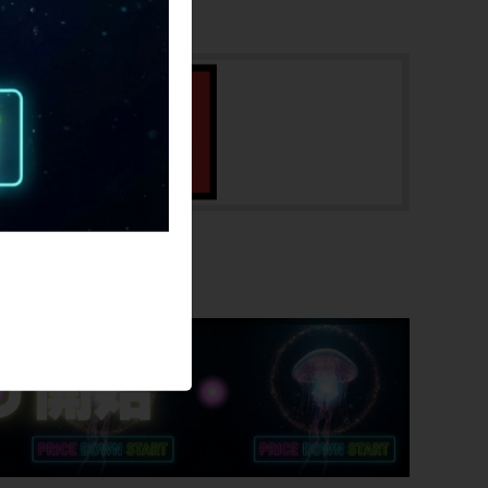
147mm(実寸）
シートチューブ
525mm(C-T実寸）
トップチューブ
545mm(C-C実寸）
重量
SALE
8.17kg
クランク
CAMPAGNOLO CHORUS12/50-
34T/170mm
変速レバー