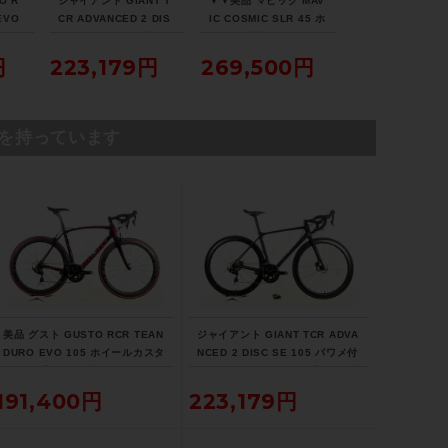
O R
ジャイアント GIANT T
▼▼美品 マビック MAV
▼▼トレック TRE
FULCRUM RACING700 DB/700×28C
EVO
CR ADVANCED 2 DIS
IC COSMIC SLR 45 ホ
ONDA SL5 DISC
タム
C SE 105 パワメ付 ホ
イール 前後 セット シマ
2023年 カーボン
ロード
イールカスタム 2021年
ノフリー 11速 チューブ
ドバイク 50サイズ
円
223,179円
269,500円
214,500
ステム
ヴァ
カーボンロードバイク
レスレディ セラミック
1速（サイクルパ
Mサイズ カーボンカラ
ベアリング（サイクルパ
ス福岡より配送）
FSA ACR/110mm
ー
ラダイス福岡より配送）
を持っています
ハンドル
FSA K-FORCE/420mm
シートポスト
DE ROSA 専用
美品 グスト GUSTO RCR TEAN
ジャイアント GIANT TCR ADVA
サドル
DURO EVO 105 ホイールカスタ
NCED 2 DISC SE 105 パワメ付
ム 2021年 カーボンロードバイク
ホイールカスタム 2021年 カーボ
SELLE ITALIA SLR/DE ROSA
Lサイズ ラヴァレッド
ンロードバイク Mサイズ カーボ
191,400円
223,179円
ンカラー
商品の状態