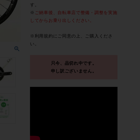
す。
※
ご納車後、自転車店で整備・調整を実施
してからお乗り出しください。
※
利用規約
にご同意の上、ご購入くださ
い。
只今、品切れ中です。
申し訳ございません。