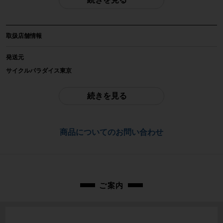
自転車種
ロードバイク
取扱店舗情報
年式
2022年モデル
発送元
サイクルパラダイス東京
参考価格
-
ご不明点はお問い合わせ欄よりご質問下さい。
続きを見る
フレーム素材
配送
カーボン
通常配送品は佐川急便、大型配送品はヤマト家財便にて発送いたします。
商品についてのお問い合わせ
（配送業者をお選び頂く事はできません）
メーカーサイズ
お問合わせ番号
S(48)サイズ
cpt-2206079101-bi-037600099
適正身長
ご案内
165~175cm(あくまで目安です)
ヘッドチューブ