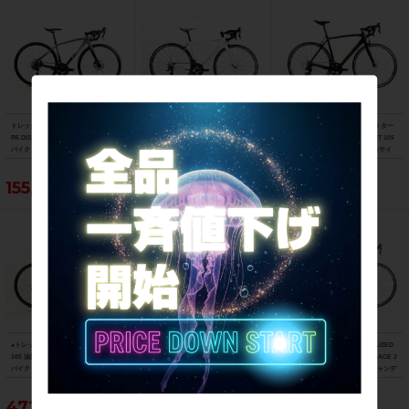
トレック TREK エモンダ EMONDA AL
ビアンキ BIANCHI フェニーチェ スポ
スペシャライズド SPECIALIZED ター
R5 DISC 105 油圧DISC 2021年 ロード
ーツ FENICE SPORT Tiagra 2017年
マック スポーツ TARMAC SPORT 105
バイク 47サイズ スレート トゥ トレッ
ロードバイク 50サイズ ホワイト
2018年 カーボンロードバイク 56サイ
ク ブラック フェード
ズ サガン スーパースター
155,188円
103,400円
121,000円
●トレック TREK マドン MADONE SL6
フェルト FELT F5 105 2013年 カーボ
美品 スペシャライズド SPECIALIZED
105 油圧DISC 2021年 カーボンロード
ンロードバイク 58サイズ ブラック
S-WORKS TARMAC SL5 DURA-ACE 2
バイク 52サイズ リチウムグレー/トレ
015 カーボン 54サイズ グロスキャンデ
ックブラック ☆
ィレッド/ブラック/ゴールド
472,153円
55,000円
263,329円