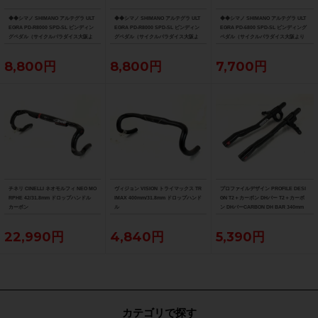
◆◆シマノ SHIMANO アルテグラ ULT
◆◆シマノ SHIMANO アルテグラ ULT
◆◆シマノ SHIMANO アルテグラ ULT
EGRA PD-R8000 SPD-SL ビンディン
EGRA PD-R8000 SPD-SL ビンディン
EGRA PD-6800 SPD-SL ビンディング
グペダル（サイクルパラダイス大阪よ
グペダル（サイクルパラダイス大阪よ
ペダル（サイクルパラダイス大阪より
り配送）
り配送）
配送）
8,800円
8,800円
7,700円
チネリ CINELLI ネオモルフィ NEO MO
ヴィジョン VISION トライマックス TR
プロファイルデザイン PROFILE DESI
RPHE 42/31.8mm ドロップハンドル
IMAX 400mm/31.8mm ドロップハンド
GN T2＋カーボン DHバー T2＋カーボ
カーボン
ル
ン DHバーCARBON DH BAR 340mm
22,990円
4,840円
5,390円
カテゴリで探す