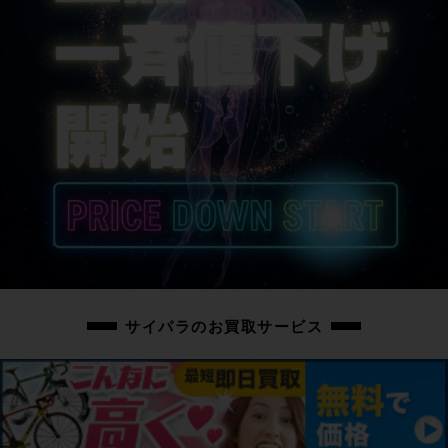
Wilier FILANTE SLR専用
サドル
PROLOGO SCRATCH M5
商品の状態
中古：C（使用感あり/キズ、ヨゴレあり）
こちらの自転車は以下の確認を行っております。
変速：正常に動作します。
ブレーキ：正常に動作します。右ブレーキレバーが後輪動作、左ブレーキレバ
ーが前輪動作の海外仕様で組まれています
タイヤ：パンクはしておりません。ホイールに走行に支障ない程度のフレが
1mm前後あります。
フレーム、その他外観：フレームのチェーンステーに塗装削れ傷があります。
その他フレームやパーツに小傷や擦れ傷、汚れはありますが、比較的走行感少
サイパラのお買取サービス
な目と思われる車体です。車体付属のシートポストの上げ幅は、
625~730mm(BBセンターからサドルレール迄）です。
上記以外の確認とメンテナンスは行っておりません。
付属品：シマノの12速電動Di2ロードドライブトレイン用充電コネクターが付
属しています。ペダルは付属いたしません。別途ご用意下さい。