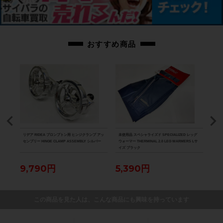
画像に無いキズや汚れもございます。※出品後に店頭にて展示しておりますの
で展示キズがございます。※ペダルなどの付属品に関しては写真に写っている
ものですべてとなりますのでご了承ください。
おすすめ商品
商品コード
cpt-2206079101-bi-037600099
ICE
リデア RIDEA ブロンプトン用 ヒンジクランプ アッ
未使用品 スペシャライズド SPECIALIZED レッグ
未使用
ズ ホワ
センブリー HINGE CLAMP ASSEMBLY シルバー
ウォーマー THERMINAL 2.0 LEG WARMERS Lサ
ウォー
イズ ブラック
N W
9,790円
5,390円
5,
この商品を見た人は、こんな商品にも興味を持っています