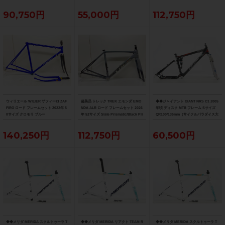
90,750円
55,000円
112,750円
ウィリエール WILIER ザフィーロ ZAF
超美品 トレック TREK エモンダ EMO
◆◆ジャイアント GIANT NRS C1 2005
FIRO ロード フレームセット 2022年 5
NDA ALR ロード フレームセット 2026
年頃 ディスク MTB フレーム Sサイズ
0サイズ クロモリ ブルー
年 52サイズ Slate Prismatic/Black Pri
QR100/135mm（サイクルパラダイス大
smatic Fade
阪より配送）
140,250円
112,750円
60,500円
◆◆メリダ MERIDA スクルトゥーラ T
◆◆メリダ MERIDA リアクト TEAM R
◆◆メリダ MERIDA スクルトゥーラ T