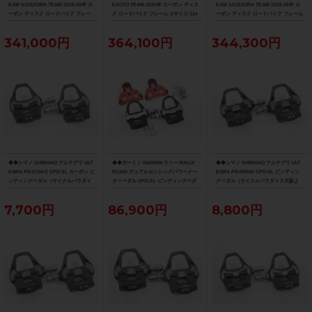
EAM SCULTURA TEAM 2025-26年 カ
EACTO TEAM 2025年 カーボン ディス
EAM SCULTURA TEAM 2025-26年 カ
ーボン ディスク ロードバイク フレー
ク ロードバイク フレーム Sサイズ 12x
ーボン ディスク ロードバイク フレーム
ム XXSサイズ 12x100/142mm（サイ
100/142mm 700C（サイクルパラダイ
Sサイズ 12x100/142mm 700C（サイク
クルパラダイス大阪より配送）
ス大阪より配送）
ルパラダイス大阪より配送）
341,000円
364,100円
344,300円
◆◆シマノ SHIMANO アルテグラ ULT
◆◆ガーミン GARMIN ラリー RALLY
◆◆シマノ SHIMANO アルテグラ ULT
EGRA PD-6700-C SPD-SL カーボン ビ
RS200 デュアルセンシングパワーメー
EGRA PD-R8000 SPD-SL ビンディン
ンディングペダル（サイクルパラダイ
ターペダル SPD-SL ビンディングペダ
グペダル（サイクルパラダイス大阪よ
ス大阪より配送）
ル（サイクルパラダイス大阪より配
り配送）
送）
7,700円
86,900円
8,800円