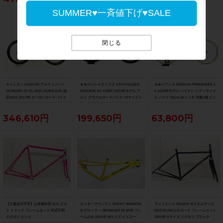
SUMMER♥一斉値下げ♥SALE
閉じる
キャニオン CANYON アルティメート
★★スペシャライズド SPECIALIZED
★★ビアンキ BIANCHI PRIMAVERA 2
ULTIMATE CF SL DISC DURA-ACE 油
DIVERGE E5 COMP 2023年モデル ア
6 2018年モデル ハイテン シティサイク
圧DISC 2017年 カーボンロードバイク
ルミ グラベルロードバイク 49サイズ 1
ル バイク 42cm 26インチ 内装3速 ピン
サイズ ブルー
1速 （サイクルパラダイス山口より配
ク（サイクルパラダイス山口より配送)
送)
346,610円
199,650円
63,800円
【公道走行不可】山本製作所 NJS ピス
ロッキーマウンテン ROCKY MOUNTAI
ウィリエール WILIER ガスタルデッロ
ト トラック フレームセット 年式不明
N グローラー GROWLER 50 MTB フレ
GASTALDELLO ロード フレームセット
クロモリ ピンク
ームのみ 2021年 Mサイズ イエロー
2020年 Sサイズ クロモリ ブラック