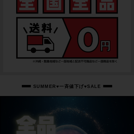
リアディレイラー
ULTEGRA 電動Di2
スプロケット
ULTEGRA/11-30T
ブレーキキャリパー
ULTEGRA BR-R8170/油圧DISC
ホイール
DT SWISS R470DB/700×25C
ステム
SUMMER♥一斉値下げ♥SALE
Wilier Zero Bar/100mm
ハンドル
一体型/400mm
シートポスト