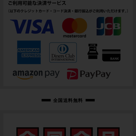
121mm(実寸）
シートチューブ
490mm(C-T実寸）
トップチューブ
525mm(C-C実寸）
重量
7.59kg
クランク
SHIMANO ULTEGRA FC-R8100/52-36T/170mm
変速レバー
全国送料無料
SHIMANO ULTEGRA 電動Di2 ST-R8170/2×12速
フロントディレイラー
ULTEGRA 電動Di2