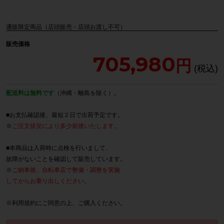
通販限定商品（店頭販売・店頭お渡し不可）
販売価格
705,980
配送料は無料です
（沖縄・離島を除く）。
■お支払確認後、最短２日で出荷予定です。
※
ご注文状況により多少前後いたします。
■本商品は入荷時に点検を行いまして、
故障がないことを確認して販売しています。
※
ご納車後、自転車店で整備・調整を実施
してからお乗り出しください。
※
利用規約
にご同意の上、ご購入ください。