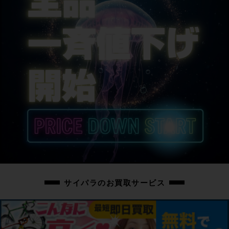
シートポスト
CINELLI
サドル
CINELLI
商品の状態
中古：B（使用感少な目/小キズ、ヨゴレ少々）
こちらの自転車は以下の確認を行っております。
変速：正常に動作します。
ブレーキ：正常に動作します。
タイヤ：パンクはしておりません。ホイールに走行に支障ない程度のフレが
少々あります。
フレーム、その他外観：小キズ程度のキレイな状態です。
フレームやパーツに傷や汚れがあります。
サイパラのお買取サービス
上記以外の確認とメンテナンスは行っておりません。
付属品：ペダルは付属いたしません。別途ご用意下さい。
画像に無いキズや汚れもございます。※出品後に店頭にて展示しておりますの
で展示キズがございます。※ペダルなどの付属品に関しては写真に写っている