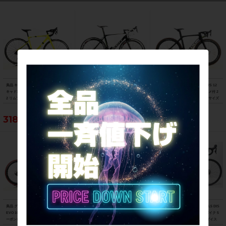
美品 キャノンデール CANNONDALE
スコット SCOTT FOIL TEAM ISSUE D
美品 ルック LOOK 795 BLADE RS 12
キャド13 CAAD 13 12速 ULTEGRA Di
URA-ACE Di2 2013年 カーボンロード
速 ULTEGRA Di2 油圧DISC パワメ付 2
2 リムブレーキ 2021年 ロードバイク 5
バイク 54サイズ チームオリカグリーン
023年 カーボンロードバイク XSサイズ
1サイズ ニュークリアイエロー
エッジカラー
プロチームブラックマット
318,021円
234,740円
881,100円
美品 グスト GUSTO RCR TEAN DURO
ジャイアント GIANT TCR ADVANCED
▼▼トレック TREK EMONDA SL5 DIS
EVO 105 ホイールカスタム 2021年 カ
2 DISC SE 105 パワメ付 ホイールカス
C 105 2023年 カーボン ロードバイク 5
ーボンロードバイク Lサイズ ラヴァレ
タム 2021年 カーボンロードバイク M
0サイズ 2×11速（サイクルパラダイス
ッド
サイズ カーボンカラー
福岡より配送）