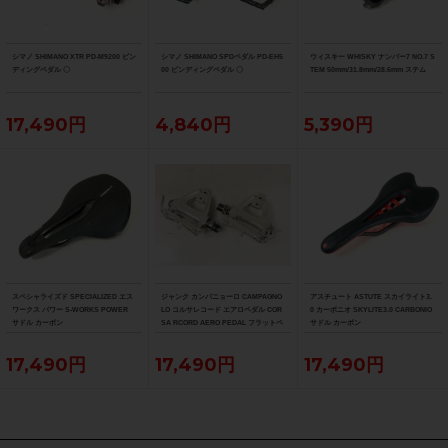
シマノ SHIMANO XTR PD-M9200 ビン
シマノ SHIMANO SPDペダル PD-EH5
ウィスキー WHISKY ナンバー7 NO.7 S
ディングペダル 〇
00 ビンディングペダル 〇
TEM 50mm/31.8mm/28.6mm ステム
17,490円
4,840円
5,390円
スペシャライズド SPECIALIZED エス
ジャンク カンパニョーロ CAMPAGNO
アスチュート ASTUTE スカイライト3.
ワークス パワー S-WORKS POWER
LO コルサレコード エアロペダル COR
0 カーボニオ SKYLITE3.0 CARBONIO
サドル カーボン
SA RCORD AERO PEDAL フラットペ
サドル カーボン
ダル
17,490円
17,490円
17,490円