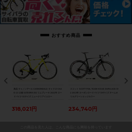
ものですべてとなりますのでご了承ください。
商品コード
cpt-2209208002-bi-037600157
おすすめ商品
800
美品 キャノンデール CANNONDALE キャド13 CAA
スコット SCOTT FOIL TEAM ISSUE DURA-ACE Di
美品 ル
D 13 12速 ULTEGRA Di2 リムブレーキ 2021年 ロー
2 2013年 カーボンロードバイク 54サイズ チームオ
Di2
ドバイク 51サイズ ニュークリアイエロー
リカグリーンエッジカラー
ク 
318,021円
234,740円
88
この商品を見た人は、こんな商品にも興味を持っています