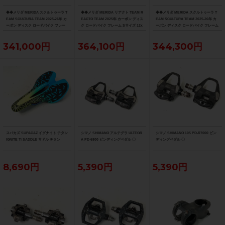
◆◆メリダ MERIDA スクルトゥーラ T
◆◆メリダ MERIDA リアクト TEAM R
◆◆メリダ MERIDA スクルトゥーラ T
EAM SCULTURA TEAM 2025-26年 カ
EACTO TEAM 2025年 カーボン ディス
EAM SCULTURA TEAM 2025-26年 カ
ーボン ディスク ロードバイク フレー
ク ロードバイク フレーム Sサイズ 12x
ーボン ディスク ロードバイク フレーム
ム XXSサイズ 12x100/142mm（サイ
100/142mm 700C（サイクルパラダイ
Sサイズ 12x100/142mm 700C（サイク
クルパラダイス大阪より配送）
ス大阪より配送）
ルパラダイス大阪より配送）
341,000円
364,100円
344,300円
スパカズ SUPACAZ イグナイト チタン
シマノ SHIMANO アルテグラ ULTEGR
シマノ SHIMANO 105 PD-R7000 ビン
IGNITE Ti SADDLE サドル チタン
A PD-6800 ビンディングペダル 〇
ディングペダル 〇
8,690円
5,390円
5,390円