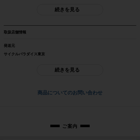
続きを見る
自転車種
ロードバイク
取扱店舗情報
年式
2020年
発送元
サイクルパラダイス東京
参考価格
572,000円
ご不明点はお問い合わせ欄よりご質問下さい。
続きを見る
フレーム素材
配送
カーボン
通常配送品は佐川急便、大型配送品はヤマト家財便にて発送いたします。
商品についてのお問い合わせ
（配送業者をお選び頂く事はできません）
メーカーサイズ
お問合わせ番号
Mサイズ
cpt-2209208002-bi-037600157
適正身長
ご案内
165-175cm（あくまで目安です)