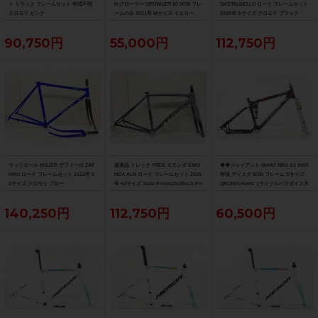
ト トラック フレームセット 年式不明
N グローラー GROWLER 50 MTB フレ
GASTALDELLO ロード フレームセット
クロモリ ピンク
ームのみ 2021年 Mサイズ イエロー
2020年 Sサイズ クロモリ ブラック
90,750円
55,000円
112,750円
ウィリエール WILIER ザフィーロ ZAF
超美品 トレック TREK エモンダ EMO
◆◆ジャイアント GIANT NRS C1 2005
FIRO ロード フレームセット 2022年 5
NDA ALR ロード フレームセット 2026
年頃 ディスク MTB フレーム Sサイズ
0サイズ クロモリ ブルー
年 52サイズ Slate Prismatic/Black Pri
QR100/135mm（サイクルパラダイス大
smatic Fade
阪より配送）
140,250円
112,750円
60,500円