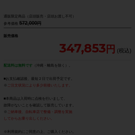
通販限定商品（店頭販売・店頭お渡し不可）
572,000
参考価格
販売価格
347,853
配送料は無料です
（沖縄・離島を除く）。
■お支払確認後、最短２日で出荷予定です。
※
ご注文状況により多少前後いたします。
■本商品は入荷時に点検を行いまして、
故障がないことを確認して販売しています。
※
ご納車後、自転車店で整備・調整を実施
してからお乗り出しください。
※
利用規約
にご同意の上、ご購入ください。