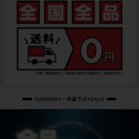
なし
リアディレイラー
RD-RX817
スプロケット
CS-M51000/11-42T
ブレーキキャリパー
BR-RX400
ホイール
FULRUM/RACING7 db/650×42b
ステム
SUMMER♥一斉値下げ♥SALE
CINELLI/100mm
ハンドル
FSA/470mm