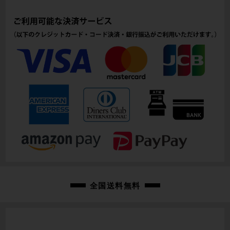
ヘッドチューブ
130mm(実寸）
シートチューブ
515mm(C-T実寸）
トップチューブ
530mm(C-C実寸）
重量
9.04kg
クランク
FC-RX600/40T/175mm
変速レバー
全国送料無料
ST-RX815/1×11速
フロントディレイラー