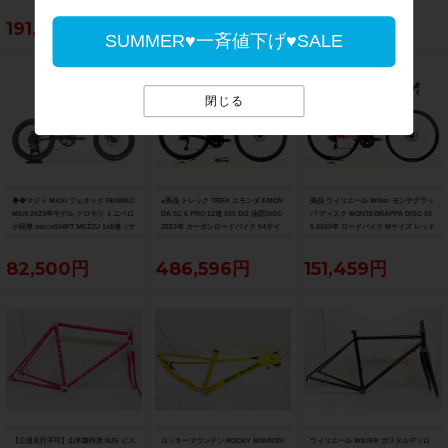
191,400円
223,179円
214,500円
SUMMER♥一斉値下げ♥SALE
閉じる
◆◆マジィ MASI フェネック FENNEC
●美品 トレック TREK エモンダ EMON
美品 ウィリエール Wilier モンテグラッ
MEN 2023年モデル クロモリ ミニベロ
DA SL 6 PRO 12速 105 Di2 油圧DISC
パ ディスク MONTEGRAPPA DISC 10
小径車 microSHIFT MEZZU 1x8速（サ
2023年 カーボンロードバイク 54サイ
5 2020年 ロードバイク Mサイズ レッド
イクルパラダイス大阪より配送）
ズ デニスターブラック
82,500円
486,596円
151,459円
【公道走行不可】山本製作所 NJS ピス
ロッキーマウンテン ROCKY MOUNTAI
ウィリエール WILIER ガスタルデッロ