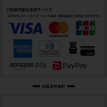
ヘッドチューブ
165mm(実寸）
シートチューブ
505mm(C-T実寸）
トップチューブ
550mm(C-C実寸）
重量
7.25kg
クランク
SHIMANO ULTEGRA R8100/52-36T/172.5mm
変速レバー
全国送料無料
SHIMANO ULTEGRA 電動Di2 R8170/2×12速
フロントディレイラー