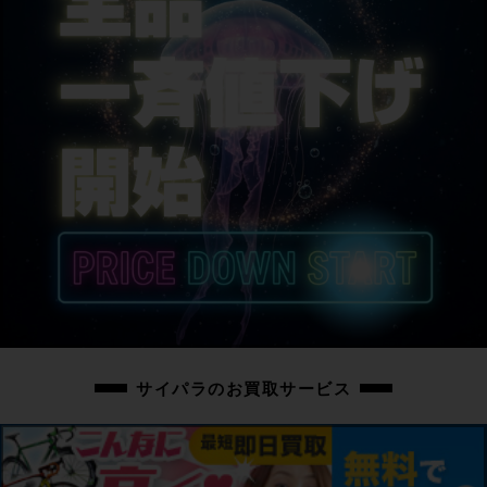
シートポスト
GIANT VARIANT Composite
サドル
GIANT FLEET SL
商品の状態
中古：S（ほぼ新品・新古未使用品）
こちらの自転車は以下の確認を行っております。
変速：正常に動作します。
ブレーキ：正常に動作します。
タイヤ：未走行車体でパンクはしておりません。ホイールに走行に支障ない程
度のフレが少々あります。
フレーム、その他外観：フレームやパーツに保管に伴う小傷や擦れ傷、薄い汚
れ程度はありますが、未走行の超美品車体です。
サイパラのお買取サービス
上記以外の確認とメンテナンスは行っておりません。
付属品：オーナーズマニュアル・シーラント・ライドセンサー・シマノの12速
電動Di2ロードドライブトレイン用充電コネクター・その他画像のスモールパ
ーツが付属しています。ペダルは付属いたしません。別途ご用意下さい。