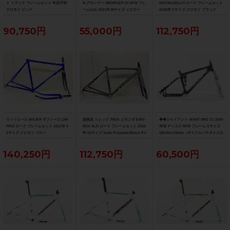
ト トラック フレームセット 年式不明
N グローラー GROWLER 50 MTB フレ
GASTALDELLO ロード フレームセット
クロモリ ピンク
ームのみ 2021年 Mサイズ イエロー
2020年 Sサイズ クロモリ ブラック
90,750円
55,000円
112,750円
ウィリエール WILIER ザフィーロ ZAF
超美品 トレック TREK エモンダ EMO
◆◆ジャイアント GIANT NRS C1 2005
FIRO ロード フレームセット 2022年 5
NDA ALR ロード フレームセット 2026
年頃 ディスク MTB フレーム Sサイズ
0サイズ クロモリ ブルー
年 52サイズ Slate Prismatic/Black Pri
QR100/135mm（サイクルパラダイス大
smatic Fade
阪より配送）
140,250円
112,750円
60,500円