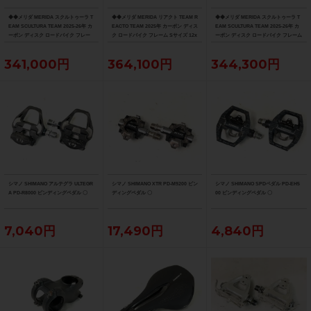
◆◆メリダ MERIDA スクルトゥーラ T
◆◆メリダ MERIDA リアクト TEAM R
◆◆メリダ MERIDA スクルトゥーラ T
EAM SCULTURA TEAM 2025-26年 カ
EACTO TEAM 2025年 カーボン ディス
EAM SCULTURA TEAM 2025-26年 カ
ーボン ディスク ロードバイク フレー
ク ロードバイク フレーム Sサイズ 12x
ーボン ディスク ロードバイク フレーム
ム XXSサイズ 12x100/142mm（サイ
100/142mm 700C（サイクルパラダイ
Sサイズ 12x100/142mm 700C（サイク
クルパラダイス大阪より配送）
ス大阪より配送）
ルパラダイス大阪より配送）
341,000円
364,100円
344,300円
シマノ SHIMANO アルテグラ ULTEGR
シマノ SHIMANO XTR PD-M9200 ビン
シマノ SHIMANO SPDペダル PD-EH5
A PD-R8000 ビンディングペダル 〇
ディングペダル 〇
00 ビンディングペダル 〇
7,040円
17,490円
4,840円