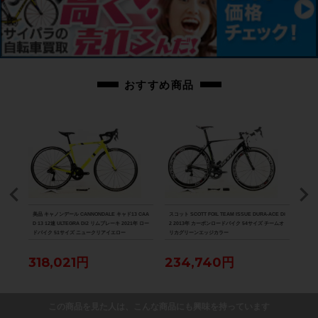
画像に無いキズや汚れもございます。※ペダルなどの付属品に関しては写真に
写っているものですべてとなりますのでご了承ください。
商品コード
cpt-2303094701-bi-037604516
おすすめ商品
8000
美品 キャノンデール CANNONDALE キャド13 CAA
スコット SCOTT FOIL TEAM ISSUE DURA-ACE Di
美品 ル
D 13 12速 ULTEGRA Di2 リムブレーキ 2021年 ロー
2 2013年 カーボンロードバイク 54サイズ チームオ
Di2
ドバイク 51サイズ ニュークリアイエロー
リカグリーンエッジカラー
ク 
318,021円
234,740円
88
この商品を見た人は、こんな商品にも興味を持っています