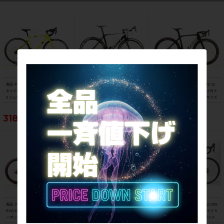
美品 キャノンデール CANNONDALE
スコット SCOTT FOIL TEAM ISSUE D
美品 ルック LOOK 795 BLADE RS 12
キャド13 CAAD 13 12速 ULTEGRA Di
URA-ACE Di2 2013年 カーボンロード
速 ULTEGRA Di2 油圧DISC パワメ付 2
2 リムブレーキ 2021年 ロードバイク 5
バイク 54サイズ チームオリカグリーン
023年 カーボンロードバイク XSサイズ
1サイズ ニュークリアイエロー
エッジカラー
プロチームブラックマット
318,021円
234,740円
881,100円
美品 グスト GUSTO RCR TEAN DURO
ジャイアント GIANT TCR ADVANCED
▼▼トレック TREK EMONDA SL5 DIS
EVO 105 ホイールカスタム 2021年 カ
2 DISC SE 105 パワメ付 ホイールカス
C 105 2023年 カーボン ロードバイク 5
ーボンロードバイク Lサイズ ラヴァレ
タム 2021年 カーボンロードバイク M
0サイズ 2×11速（サイクルパラダイス
ッド
サイズ カーボンカラー
福岡より配送）