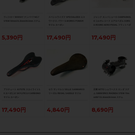
ウィスキー WHISKY ナンバー7 NO.7
スペシャライズド SPECIALIZED エス
ジャンク カンパニョーロ CAMPAGNOL
STEM 50mm/31.8mm/28.6mm ステム
ワークス パワー S-WORKS POWER
O コルサレコード エアロペダル CORS
サドル カーボン
A RCORD AERO PEDAL フラットペダ
ル
5,390円
17,490円
17,490円
アスチュート ASTUTE スカイライト3.
セラ サンマルコ SELLE SANMARCO
日東 NITTO シムワークス ロンダ ステ
0 カーボニオ SKYLITE3.0 CARBONIO
リーガル REGAL SADDLE サドル
ム SIMWORKS RHONDA STEM 70m
サドル カーボン
m/80°/31.8mm/28.6mm ステム
17,490円
4,840円
8,690円