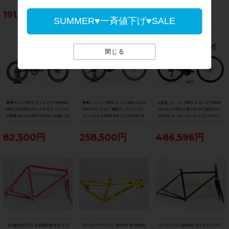
191,400円
223,179円
214,500円
SUMMER♥一斉値下げ♥SALE
閉じる
◆◆マジィ MASI フェネック FENNEC
◆◆トレック TREK レイル RAIL 5 202
●美品 トレック TREK エモンダ EMON
MEN 2023年モデル クロモリ ミニベロ
1年モデル アルミ 電動アシストマウン
DA SL 6 PRO 12速 105 Di2 油圧DISC
小径車 microSHIFT MEZZU 1x8速（サ
テンバイク e-MTB Mサイズ SRAM SX
2023年 カーボンロードバイク 54サイ
イクルパラダイス大阪より配送）
EAGLE 1x12速 （サイクルパラダイス
ズ デニスターブラック
大阪より配送）
82,500円
258,500円
486,596円
【公道走行不可】山本製作所 NJS ピス
ロッキーマウンテン ROCKY MOUNTAI
ウィリエール WILIER ガスタルデッロ