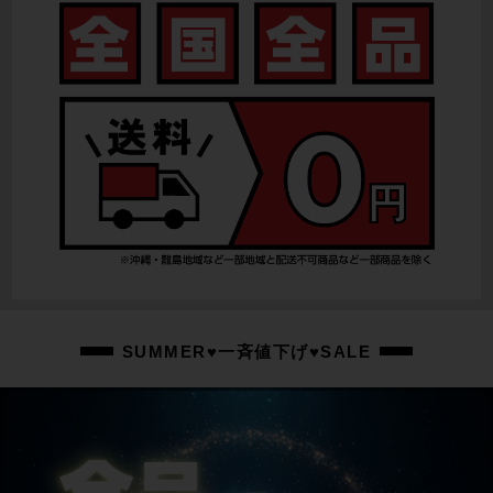
ULTEGRA 電動Di2 R8150
リアディレイラー
ULTEGRA 電動Di2 R8150
スプロケット
ULTEGRA R8100/11-30T
ブレーキキャリパー
ULTEGRA R8170/油圧DISC
ホイール
GIANT SLR 1 42 DISC/700×25C
ステム
SUMMER♥一斉値下げ♥SALE
110mm
ハンドル
GIANT CONTACT SLR Carbon/420mm