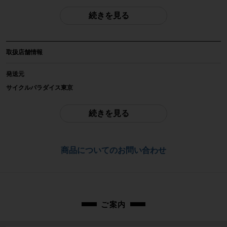
続きを見る
自転車種
ロードバイク
取扱店舗情報
年式
2022年
発送元
サイクルパラダイス東京
参考価格
※本商品は店頭で現物確認が出来ません。
803,000円
ご不明点はお問い合わせ欄よりご質問下さい。
続きを見る
フレーム素材
配送
カーボン
通常配送品は佐川急便、大型配送品はヤマト家財便にて発送いたします。
商品についてのお問い合わせ
（配送業者をお選び頂く事はできません）
メーカーサイズ
お問合わせ番号
500(ML)サイズ
cpt-2303094701-bi-037604516
適正身長
ご案内
180~190cm(メーカー推奨)