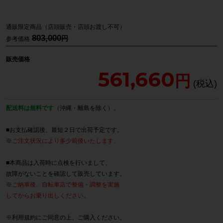
通販限定商品（店頭販売・店頭お渡し不可）
803,000
参考価格
販売価格
561,660
配送料は無料です
（沖縄・離島を除く）。
■お支払確認後、最短２日で出荷予定です。
※
ご注文状況により多少前後いたします。
■本商品は入荷時に点検を行いまして、
故障がないことを確認して販売しています。
※
ご納車後、自転車店で整備・調整を実施
してからお乗り出しください。
※
利用規約
にご同意の上、ご購入ください。