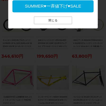
SUMMER♥一斉値下げ♥SALE
閉じる
キャニオン CANYON アルティメート
★★スペシャライズド SPECIALIZED
★★ビアンキ BIANCHI PRIMAVERA 2
ULTIMATE CF SL DISC DURA-ACE 油
DIVERGE E5 COMP 2023年モデル ア
6 2018年モデル ハイテン シティサイク
圧DISC 2017年 カーボンロードバイク
ルミ グラベルロードバイク 49サイズ 1
ル バイク 42cm 26インチ 内装3速 ピン
サイズ ブルー
1速 （サイクルパラダイス山口より配
ク（サイクルパラダイス山口より配送)
送)
346,610円
199,650円
63,800円
【公道走行不可】山本製作所 NJS ピス
ロッキーマウンテン ROCKY MOUNTAI
ウィリエール WILIER ガスタルデッロ
ト トラック フレームセット 年式不明
N グローラー GROWLER 50 MTB フレ
GASTALDELLO ロード フレームセット
クロモリ ピンク
ームのみ 2021年 Mサイズ イエロー
2020年 Sサイズ クロモリ ブラック