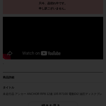
只今、品切れ中です。
申し訳ございません。
-
商品詳細
タイトル
未走行品 アンカー ANCHOR RP8 12速 105 R7100 電動Di2 油圧ディスクブレ
ーキ 2023年 カーボンロードバイク 440サイズ ホワイト ☆
続きを見る