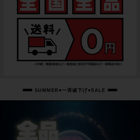
リアディレイラー
SHIMANO 105 電動Di2 R7150
スプロケット
SHIMANO 105 R7100/11-34T
ブレーキキャリパー
SHIMANO 105 R7170/油圧DISC
ホイール
MAVIC AKSIUM/700×25C
ステム
SUMMER♥一斉値下げ♥SALE
100mm
ハンドル
380mm
シートポスト