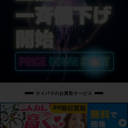
BRIDGESTONE
サドル
SELLE ITALIA
商品の状態
中古：S（ほぼ新品・新古未使用品）
こちらの自転車は以下の確認を行っております。
変速：正常に動作します。
ブレーキ：正常に動作します。
タイヤ：未走行の展示品でパンクはしておりません。
フレーム、その他外観：フレームやパーツに展示、保管に伴う小傷や擦れ傷、
薄い汚れ程度はありますが、未走行の超美品車体です。
上記以外の確認とメンテナンスは行っておりません。
サイパラのお買取サービス
付属品：小物類と、シマノの12速電動Di2ロードドライブトレイン用充電コネ
クターが付属しています。
ペダルは付属いたしません。別途ご用意下さい。
画像に無いキズや汚れもございます。※ペダルなどの付属品に関しては写真に
写っているものですべてとなりますのでご了承ください。