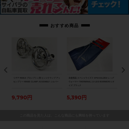
商品コード
cpt-2502080901-bi-037600343
おすすめ商品
ICE
リデア RIDEA ブロンプトン用 ヒンジクランプ アッ
未使用品 スペシャライズド SPECIALIZED レッグ
未使用
ズ ホワ
センブリー HINGE CLAMP ASSEMBLY シルバー
ウォーマー THERMINAL 2.0 LEG WARMERS Lサ
ウォー
イズ ブラック
N W
9,790円
5,390円
5,
この商品を見た人は、こんな商品にも興味を持っています