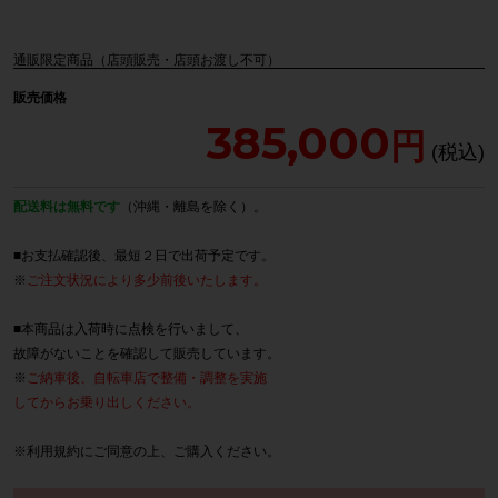
通販限定商品（店頭販売・店頭お渡し不可）
販売価格
385,000
配送料は無料です
（沖縄・離島を除く）。
■お支払確認後、最短２日で出荷予定です。
※
ご注文状況により多少前後いたします。
■本商品は入荷時に点検を行いまして、
故障がないことを確認して販売しています。
※
ご納車後、自転車店で整備・調整を実施
してからお乗り出しください。
※
利用規約
にご同意の上、ご購入ください。