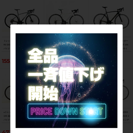
トレック TREK エモンダ EMONDA AL
ビアンキ BIANCHI フェニーチェ スポ
スペシャライズド SPECIALIZED ター
R5 DISC 105 油圧DISC 2021年 ロード
ーツ FENICE SPORT Tiagra 2017年
マック スポーツ TARMAC SPORT 105
バイク 47サイズ スレート トゥ トレッ
ロードバイク 50サイズ ホワイト
2018年 カーボンロードバイク 56サイ
ク ブラック フェード
ズ サガン スーパースター
155,188円
103,400円
121,000円
●トレック TREK マドン MADONE SL6
フェルト FELT F5 105 2013年 カーボ
美品 スペシャライズド SPECIALIZED
105 油圧DISC 2021年 カーボンロード
ンロードバイク 58サイズ ブラック
S-WORKS TARMAC SL5 DURA-ACE 2
バイク 52サイズ リチウムグレー/トレ
015 カーボン 54サイズ グロスキャンデ
ックブラック ☆
ィレッド/ブラック/ゴールド
472,153円
55,000円
263,329円