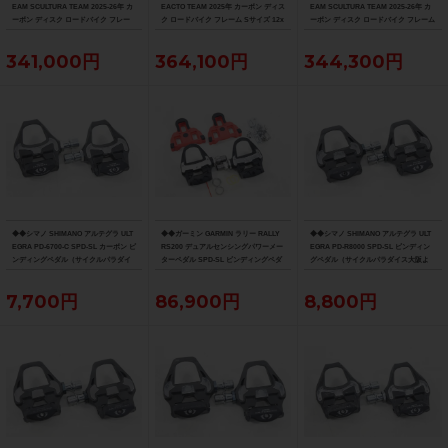
EAM SCULTURA TEAM 2025-26年 カ
EACTO TEAM 2025年 カーボン ディス
EAM SCULTURA TEAM 2025-26年 カ
ーボン ディスク ロードバイク フレー
ク ロードバイク フレーム Sサイズ 12x
ーボン ディスク ロードバイク フレーム
ム XXSサイズ 12x100/142mm（サイ
100/142mm 700C（サイクルパラダイ
Sサイズ 12x100/142mm 700C（サイク
クルパラダイス大阪より配送）
ス大阪より配送）
ルパラダイス大阪より配送）
341,000円
364,100円
344,300円
◆◆シマノ SHIMANO アルテグラ ULT
◆◆ガーミン GARMIN ラリー RALLY
◆◆シマノ SHIMANO アルテグラ ULT
EGRA PD-6700-C SPD-SL カーボン ビ
RS200 デュアルセンシングパワーメー
EGRA PD-R8000 SPD-SL ビンディン
ンディングペダル（サイクルパラダイ
ターペダル SPD-SL ビンディングペダ
グペダル（サイクルパラダイス大阪よ
ス大阪より配送）
ル（サイクルパラダイス大阪より配
り配送）
送）
7,700円
86,900円
8,800円