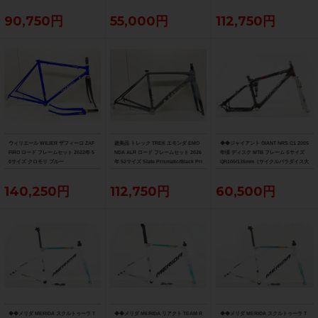
90,750円
55,000円
112,750円
ウィリエール WILIER ザフィーロ ZAF
超美品 トレック TREK エモンダ EMO
◆◆ジャイアント GIANT NRS C1 2005
FIRO ロード フレームセット 2022年 5
NDA ALR ロード フレームセット 2026
年頃 ディスク MTB フレーム Sサイズ
0サイズ クロモリ ブルー
年 52サイズ Slate Prismatic/Black Pri
QR100/135mm（サイクルパラダイス大
smatic Fade
阪より配送）
140,250円
112,750円
60,500円
◆◆メリダ MERIDA スクルトゥーラ T
◆◆メリダ MERIDA リアクト TEAM R
◆◆メリダ MERIDA スクルトゥーラ T