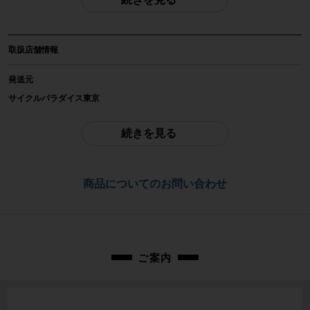
自転車種
ロードバイク
取扱店舗情報
年式
2023年
発送元
サイクルパラダイス東京
参考価格
※本商品は店頭で現物確認が出来ません。
-
ご不明点はお問い合わせ欄よりご質問下さい。
続きを見る
フレーム素材
配送
カーボン
通常配送品は佐川急便、大型配送品は家財便にて発送いたします。
商品についてのお問い合わせ
（配送業者をお選び頂く事はできません）
メーカーサイズ
お問合わせ番号
440サイズ
cpt-2502080901-bi-037600343
適正身長
ご案内
155~168cm(メーカー推奨値)
ヘッドチューブ