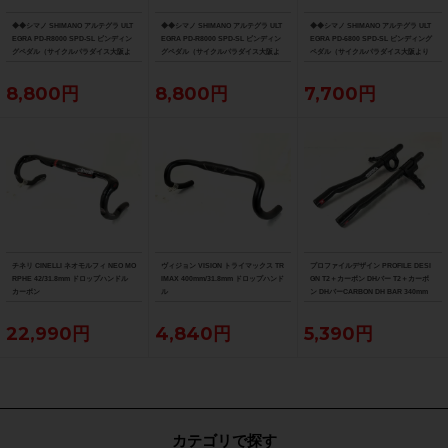
◆◆シマノ SHIMANO アルテグラ ULT
◆◆シマノ SHIMANO アルテグラ ULT
◆◆シマノ SHIMANO アルテグラ ULT
EGRA PD-R8000 SPD-SL ビンディン
EGRA PD-R8000 SPD-SL ビンディン
EGRA PD-6800 SPD-SL ビンディング
グペダル（サイクルパラダイス大阪よ
グペダル（サイクルパラダイス大阪よ
ペダル（サイクルパラダイス大阪より
り配送）
り配送）
配送）
8,800円
8,800円
7,700円
チネリ CINELLI ネオモルフィ NEO MO
ヴィジョン VISION トライマックス TR
プロファイルデザイン PROFILE DESI
RPHE 42/31.8mm ドロップハンドル
IMAX 400mm/31.8mm ドロップハンド
GN T2＋カーボン DHバー T2＋カーボ
カーボン
ル
ン DHバーCARBON DH BAR 340mm
22,990円
4,840円
5,390円
カテゴリで探す