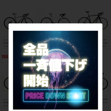
トレック TREK エモンダ EMONDA AL
ビアンキ BIANCHI フェニーチェ スポ
スペシャライズド SPECIALIZED ター
R5 DISC 105 油圧DISC 2021年 ロード
ーツ FENICE SPORT Tiagra 2017年
マック スポーツ TARMAC SPORT 105
バイク 47サイズ スレート トゥ トレッ
ロードバイク 50サイズ ホワイト
2018年 カーボンロードバイク 56サイ
ク ブラック フェード
ズ サガン スーパースター
155,188円
103,400円
121,000円
●トレック TREK マドン MADONE SL6
フェルト FELT F5 105 2013年 カーボ
サンピード SUNPEED アストロ ASTR
105 油圧DISC 2021年 カーボンロード
ンロードバイク 58サイズ ブラック
O Tiagra 油圧DISC 2025年 ロードバイ
バイク 52サイズ リチウムグレー/トレ
ク Lサイズ ブラック
ックブラック ☆