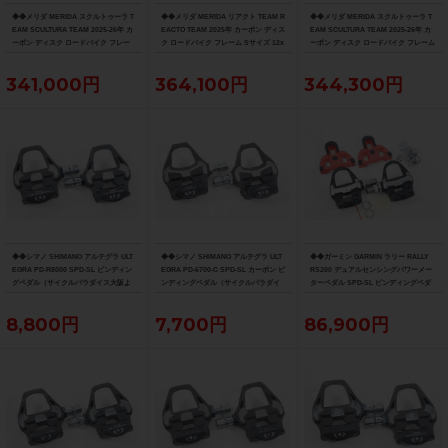
◆◆メリダ MERIDA スクルトゥーラ T
◆◆メリダ MERIDA リアクト TEAM R
◆◆メリダ MERIDA スクルトゥーラ T
EAM SCULTURA TEAM 2025-26年 カ
EACTO TEAM 2025年 カーボン ディス
EAM SCULTURA TEAM 2025-26年 カ
ーボン ディスク ロードバイク フレー
ク ロードバイク フレーム Sサイズ 12x
ーボン ディスク ロードバイク フレーム
ム XXSサイズ 12x100/142mm（サイ
100/142mm 700C（サイクルパラダイ
Sサイズ 12x100/142mm 700C（サイク
クルパラダイス大阪より配送）
ス大阪より配送）
ルパラダイス大阪より配送）
341,000円
364,100円
344,300円
◆◆シマノ SHIMANO アルテグラ ULT
◆◆シマノ SHIMANO アルテグラ ULT
◆◆ガーミン GARMIN ラリー RALLY
EGRA PD-R8000 SPD-SL ビンディン
EGRA PD-6700-C SPD-SL カーボン ビ
RS200 デュアルセンシングパワーメー
グペダル（サイクルパラダイス大阪よ
ンディングペダル（サイクルパラダイ
ターペダル SPD-SL ビンディングペダ
り配送）
ス大阪より配送）
ル（サイクルパラダイス大阪より配
送）
8,800円
7,700円
86,900円