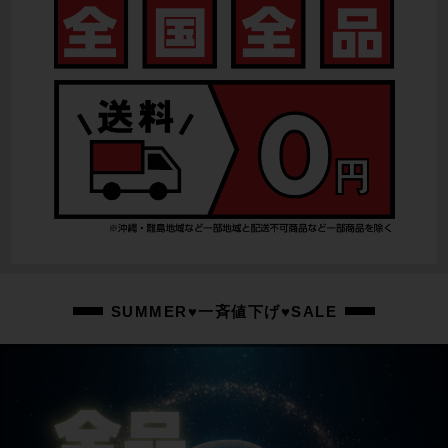
リアディレイラー
SRAM RIVAL e-tap
スプロケット
SRAM RIVAL10-36T/12速
ブレーキキャリパー
SRAM RIVAL 油圧DISC
ホイール
FULCRUM RACING 800/700×25C
ステム
SUMMER♥一斉値下げ♥SALE
FSA SMR/90mm
ハンドル
MERIDA/400mm