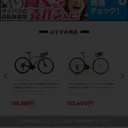
写っているものですべてとなりますのでご了承ください。
商品コード
cpt-2502170901-bi-037600341
おすすめ商品
D-R8
トレック TREK エモンダ EMONDA ALR5 DISC 10
ビアンキ BIANCHI フェニーチェ スポーツ FENICE
スペシ
パラダ
5 油圧DISC 2021年 ロードバイク 47サイズ スレー
SPORT Tiagra 2017年 ロードバイク 50サイズ ホワ
ーツ 
ト トゥ トレック ブラック フェード
イト
バイク
155,188円
103,400円
12
この商品を見た人は、こんな商品にも興味を持っています