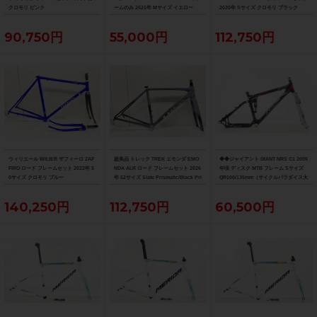
クロモリ ピンク
ームのみ 2021年 Mサイズ イエロー
2020年 Sサイズ クロモリ ブラック
90,750円
55,000円
112,750円
ウィリエール WILIER ザフィーロ ZAF
超美品 トレック TREK エモンダ EMO
◆◆ジャイアント GIANT NRS C1 2005
FIRO ロード フレームセット 2022年 5
NDA ALR ロード フレームセット 2026
年頃 ディスク MTB フレーム Sサイズ
0サイズ クロモリ ブルー
年 52サイズ Slate Prismatic/Black Pri
QR100/135mm（サイクルパラダイス大
smatic Fade
阪より配送）
140,250円
112,750円
60,500円