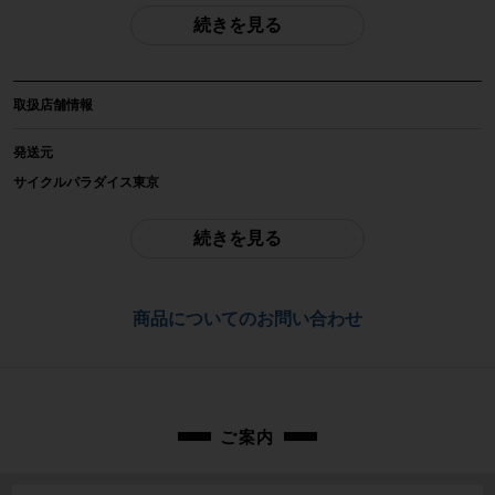
続きを見る
自転車種
ロードバイク
取扱店舗情報
年式
2023年
発送元
サイクルパラダイス東京
参考価格
※本商品は店頭で現物確認が出来ません。
-
ご不明点はお問い合わせ欄よりご質問下さい。
続きを見る
フレーム素材
配送
カーボン
通常配送品は佐川急便、大型配送品は家財便にて発送いたします。
商品についてのお問い合わせ
（配送業者をお選び頂く事はできません）
メーカーサイズ
お問合わせ番号
XXS(47)サイズ
cpt-2502170901-bi-037600341
適正身長
ご案内
160~170cm(メーカー推奨値)
ヘッドチューブ