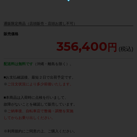
通販限定商品（店頭販売・店頭お渡し不可）
販売価格
356,400
配送料は無料です
（沖縄・離島を除く）。
■お支払確認後、最短２日で出荷予定です。
※
ご注文状況により多少前後いたします。
■本商品は入荷時に点検を行いまして、
故障がないことを確認して販売しています。
※
ご納車後、自転車店で整備・調整を実施
してからお乗り出しください。
※
利用規約
にご同意の上、ご購入ください。