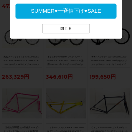
472,153円
55,000円
63,800円
SUMMER♥一斉値下げ♥SALE
閉じる
美品 スペシャライズド SPECIALIZED
キャニオン CANYON アルティメート
★★スペシャライズド SPECIALIZED
S-WORKS TARMAC SL5 DURA-ACE
ULTIMATE CF SL DISC DURA-ACE 油
DIVERGE E5 COMP 2023年モデル ア
2015 カーボン 54サイズ グロスキャン
圧DISC 2017年 カーボンロードバイク
ルミ グラベルロードバイク 49サイズ 1
ディレッド/ブラック/ゴールド
サイズ ブルー
1速 （サイクルパラダイス山口より配
送)
263,329円
346,610円
199,650円
【公道走行不可】山本製作所 NJS ピス
ロッキーマウンテン ROCKY MOUNTAI
ウィリエール WILIER ガスタルデッロ
ト トラック フレームセット 年式不明
N グローラー GROWLER 50 MTB フレ
GASTALDELLO ロード フレームセット