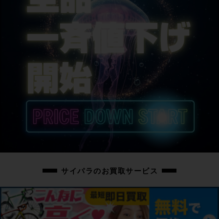
シートポスト
MERIDA
サドル
MERIDA
商品の状態
中古：S（ほぼ新品・新古未使用品）
こちらの自転車は以下の確認を行っております。
変速：正常に動作します。
ブレーキ：正常に動作します。
タイヤ：未走行の展示品でパンクはしておりません。
フレーム、その他外観：フレームやパーツに展示、保管に伴う小傷や擦れ傷、
薄い汚れ程度はありますが、未走行の超美品車体です。
上記以外の確認とメンテナンスは行っておりません。
サイパラのお買取サービス
付属品：小物類、説明書と、携帯工具、リアライト、ロック、バッテリー2
個、充電器が付属します。
ペダルは付属いたしません。別途ご用意下さい。
画像に無いキズや汚れもございます。※ペダルなどの付属品に関しては写真に