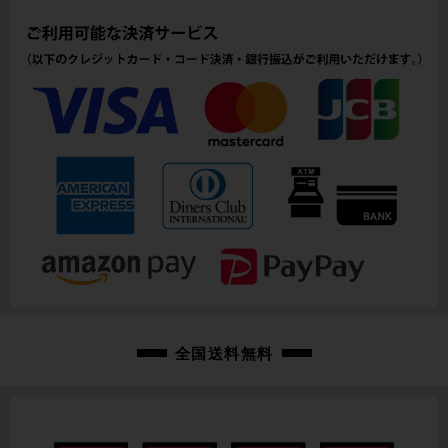
105mm(実寸）
シートチューブ
470mm(C-T実寸）
トップチューブ
510mm(C-C実寸）
重量
9.13kg
クランク
SRAM RIVAL 48-35T/165mm
変速レバー
全国送料無料
SRAM RIVAL e-tap 2×12速
フロントディレイラー
SRAM RIVAL e-tap