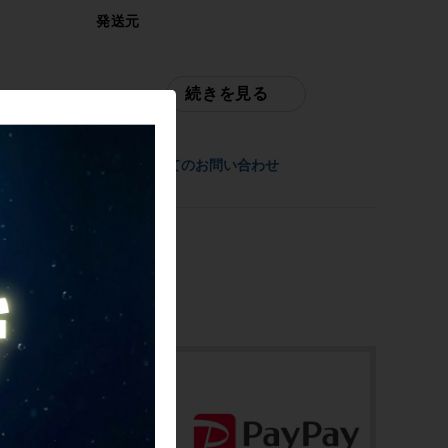
ロードバイク
発送元
サイクルパラダイス東京
年式
続きを見る
2021年
ご不明点はお問い合わせ欄よりご質問下さ
い。
参考価格
商品についてのお問い合わせ
配送
-
通常配送品は佐川急便、大型配送品は家財
便にて発送いたします。
フレーム素材
（配送業者をお選び頂く事はできません）
カーボン
お問合わせ番号
メーカーサイズ
cpt-2502170914-bi-037600446
52サイズ
適正身長