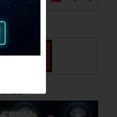
170~180cm(あくまで目安です)
ヘッドチューブ
148mm(実寸）
シートチューブ
520mm(C-T実寸）
トップチューブ
535mm(C-C実寸）
重量
SALE
7.89kg
クランク