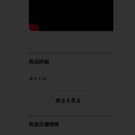
-
商品詳細
タイトル
超美品 デローザ DE ROSA メラク ディス
ク MERAK DISC ULTEGRA R8070 電動
続きを見る
Di2 油圧DISC 2021年 ロードバイク 52サ
イズ ホワイト
取扱店舗情報
自転車種