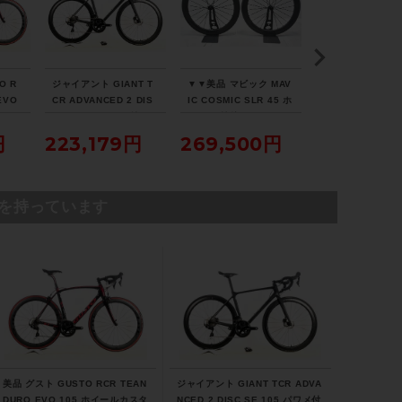
ホイール
700×25C
O R
ジャイアント GIANT T
▼▼美品 マビック MAV
▼▼トレック TRE
EVO
CR ADVANCED 2 DIS
IC COSMIC SLR 45 ホ
ONDA SL5 DISC
タム
C SE 105 パワメ付 ホ
イール 前後 セット シマ
2023年 カーボン
ステム
ロード
イールカスタム 2021年
ノフリー 11速 チューブ
ドバイク 50サイズ
円
223,179円
269,500円
214,500
ヴァ
カーボンロードバイク
レスレディ セラミック
1速（サイクルパ
FSA ACR/130mm
Mサイズ カーボンカラ
ベアリング（サイクルパ
ス福岡より配送）
ー
ラダイス福岡より配送）
を持っています
ハンドル
FSA ENEGY COMPACT/420mm
シートポスト
DEROSA
サドル
美品 グスト GUSTO RCR TEAN
ジャイアント GIANT TCR ADVA
Fizik ANTARES
DURO EVO 105 ホイールカスタ
NCED 2 DISC SE 105 パワメ付