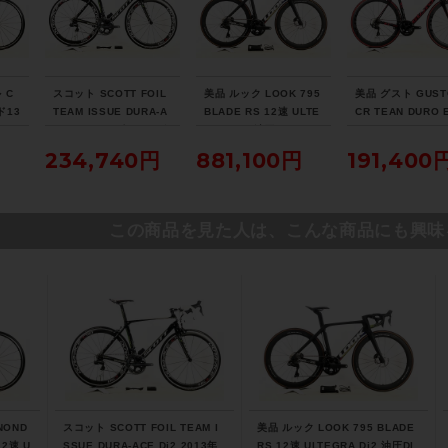
 C
スコット SCOTT FOIL
美品 ルック LOOK 795
美品 グスト GUST
ド13
TEAM ISSUE DURA-A
BLADE RS 12速 ULTE
CR TEAN DURO 
TEG
CE Di2 2013年 カーボ
GRA Di2 油圧DISC パ
105 ホイールカス
キ 2
ンロードバイク 54サイ
ワメ付 2023年 カーボ
2021年 カーボン
234,740円
881,100円
191,400
 51
ズ チームオリカグリー
ンロードバイク XSサイ
バイク Lサイズ ラ
アイ
ンエッジカラー
ズ プロチームブラック
レッド
マット
この商品を見た人は、こんな商品にも興味
NOND
スコット SCOTT FOIL TEAM I
美品 ルック LOOK 795 BLADE
12速 U
SSUE DURA-ACE Di2 2013年
RS 12速 ULTEGRA Di2 油圧DI