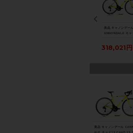
ェ
スパカズ SUPACAZ イ
シマノ SHIMANO アル
美品 キャノンデール
N
グナイト チタン IGNIT
テグラ ULTEGRA PD-6
ANNONDALE キャ
モリ
E Ti SADDLE サドル
800 ビンディングペダ
CAAD 13 12速 UL
ro
チタン
ル 〇
RA Di2 リムブレー
8,690円
5,390円
318,021円
速
021年 ロードバイク
ス大
サイズ ニュークリ
エロー
美品 キャノンデール CAN
ALE キャド13 CAAD 13 