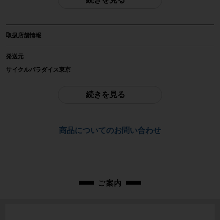
自転車種
ミニベロ・小径車
取扱店舗情報
年式
2010年
発送元
サイクルパラダイス東京
参考価格
-
ご不明点はお問い合わせ欄よりご質問下さい。
続きを見る
フレーム素材
配送
クロモリ
通常配送品は佐川急便、大型配送品は家財便にて発送いたします。
商品についてのお問い合わせ
（配送業者をお選び頂く事はできません）
メーカーサイズ
お問合わせ番号
18インチ
cpt-2506276803-bi-037600315
適正身長
ご案内
160cm~(あくまで目安です)
ヘッドチューブ