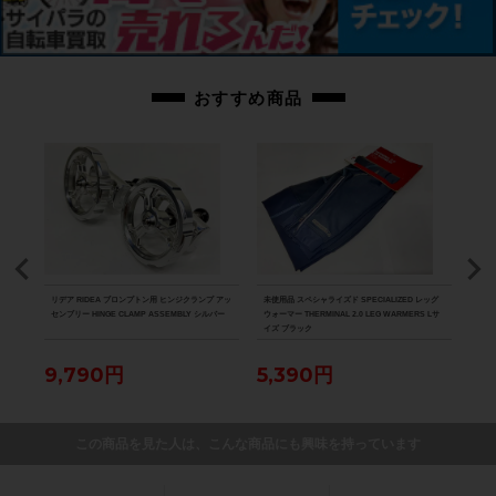
商品コード
cpt-2506276803-bi-037600315
おすすめ商品
ICE
リデア RIDEA ブロンプトン用 ヒンジクランプ アッ
未使用品 スペシャライズド SPECIALIZED レッグ
未使用
ズ ホワ
センブリー HINGE CLAMP ASSEMBLY シルバー
ウォーマー THERMINAL 2.0 LEG WARMERS Lサ
ウォー
イズ ブラック
N W
9,790円
5,390円
5,
この商品を見た人は、こんな商品にも興味を持っています