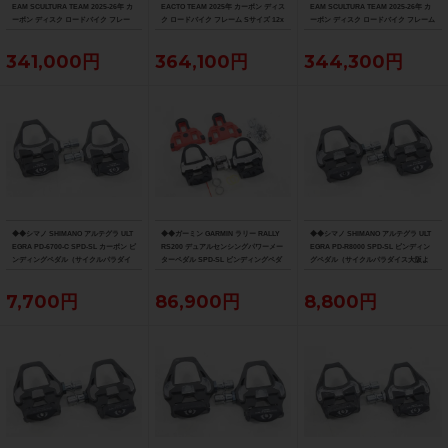
EAM SCULTURA TEAM 2025-26年 カ
EACTO TEAM 2025年 カーボン ディス
EAM SCULTURA TEAM 2025-26年 カ
ーボン ディスク ロードバイク フレー
ク ロードバイク フレーム Sサイズ 12x
ーボン ディスク ロードバイク フレーム
ム XXSサイズ 12x100/142mm（サイ
100/142mm 700C（サイクルパラダイ
Sサイズ 12x100/142mm 700C（サイク
クルパラダイス大阪より配送）
ス大阪より配送）
ルパラダイス大阪より配送）
341,000円
364,100円
344,300円
◆◆シマノ SHIMANO アルテグラ ULT
◆◆ガーミン GARMIN ラリー RALLY
◆◆シマノ SHIMANO アルテグラ ULT
EGRA PD-6700-C SPD-SL カーボン ビ
RS200 デュアルセンシングパワーメー
EGRA PD-R8000 SPD-SL ビンディン
ンディングペダル（サイクルパラダイ
ターペダル SPD-SL ビンディングペダ
グペダル（サイクルパラダイス大阪よ
ス大阪より配送）
ル（サイクルパラダイス大阪より配
り配送）
送）
7,700円
86,900円
8,800円