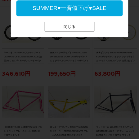
SUMMER♥一斉値下げ♥SALE
閉じる
キャニオン CANYON アルティメート
★★スペシャライズド SPECIALIZED
★★ビアンキ BIANCHI PRIMAVERA 2
ULTIMATE CF SL DISC DURA-ACE 油
DIVERGE E5 COMP 2023年モデル ア
6 2018年モデル ハイテン シティサイク
圧DISC 2017年 カーボンロードバイク
ルミ グラベルロードバイク 49サイズ 1
ル バイク 42cm 26インチ 内装3速 ピン
サイズ ブルー
1速 （サイクルパラダイス山口より配
ク（サイクルパラダイス山口より配送)
送)
346,610円
199,650円
63,800円
【公道走行不可】山本製作所 NJS ピス
ロッキーマウンテン ROCKY MOUNTAI
ウィリエール WILIER ガスタルデッロ
ト トラック フレームセット 年式不明
N グローラー GROWLER 50 MTB フレ
GASTALDELLO ロード フレームセット
クロモリ ピンク
ームのみ 2021年 Mサイズ イエロー
2020年 Sサイズ クロモリ ブラック