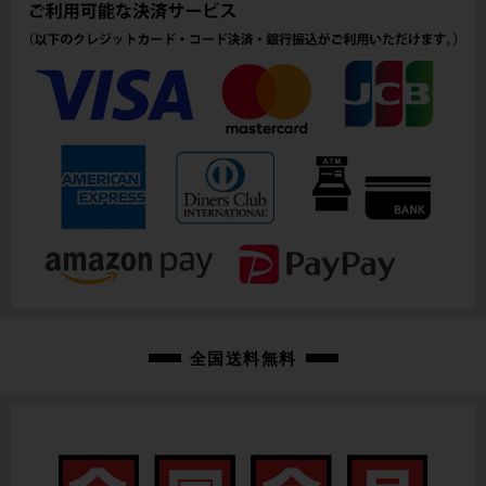
105mm(実寸）
シートチューブ
230mm(C-T実寸）
トップチューブ
600mm(C-C実寸）
重量
11.01kg
クランク
CAMPAGNOLO CENTAUR/170mm
変速レバー
全国送料無料
SHIMANO DURA-ACE SL-7700/内装3速
フロントディレイラー
-