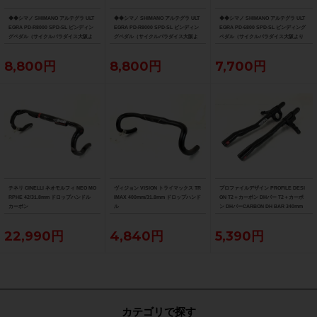
◆◆シマノ SHIMANO アルテグラ ULT
◆◆シマノ SHIMANO アルテグラ ULT
◆◆シマノ SHIMANO アルテグラ ULT
EGRA PD-R8000 SPD-SL ビンディン
EGRA PD-R8000 SPD-SL ビンディン
EGRA PD-6800 SPD-SL ビンディング
グペダル（サイクルパラダイス大阪よ
グペダル（サイクルパラダイス大阪よ
ペダル（サイクルパラダイス大阪より
り配送）
り配送）
配送）
8,800円
8,800円
7,700円
チネリ CINELLI ネオモルフィ NEO MO
ヴィジョン VISION トライマックス TR
プロファイルデザイン PROFILE DESI
RPHE 42/31.8mm ドロップハンドル
IMAX 400mm/31.8mm ドロップハンド
GN T2＋カーボン DHバー T2＋カーボ
カーボン
ル
ン DHバーCARBON DH BAR 340mm
22,990円
4,840円
5,390円
カテゴリで探す