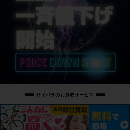
BROMPTON
サドル
FIZIK RONDINE
商品の状態
中古：C（使用感あり/キズ、ヨゴレあり）
こちらの自転車は以下の確認を行っております。
変速：正常に動作します。
ブレーキ：正常に動作します。
タイヤ：パンクはしておりません。
フレーム、その他外観：ステム、右チェーンステー、トップチューブ左側にキ
ズがあります。
その他フレームやパーツにもキズや汚れがあり、通常の使用感が感じられる車
体です。
サイパラのお買取サービス
上記以外の確認とメンテナンスは行っておりません。
画像に無いキズや汚れもございます。※出品後に店頭にて展示しておりますの
で展示キズがございます。※ペダルなどの付属品に関しては写真に写っている
ものですべてとなりますのでご了承ください。