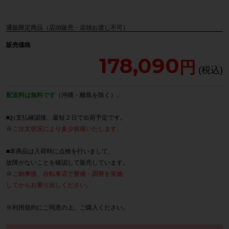
通販限定商品（店頭販売・店頭お渡し不可）
販売価格
178,090
配送料は無料です
（沖縄・離島を除く）。
■お支払確認後、最短２日で出荷予定です。
※
ご注文状況により多少前後いたします。
■本商品は入荷時に点検を行いまして、
故障がないことを確認して販売しています。
※
ご納車後、自転車店で整備・調整を実施
してからお乗り出しください。
※
利用規約
にご同意の上、ご購入ください。