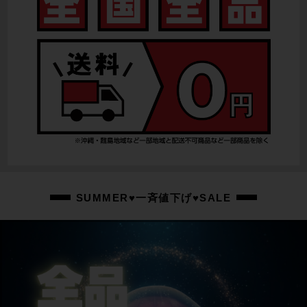
リアディレイラー
STURMEY ARCHER
スプロケット
-
ブレーキキャリパー
BROMPTON
ホイール
18X1.25
ステム
SUMMER♥一斉値下げ♥SALE
BROMPTON SATORI/約50mm
ハンドル
510mm
シートポスト