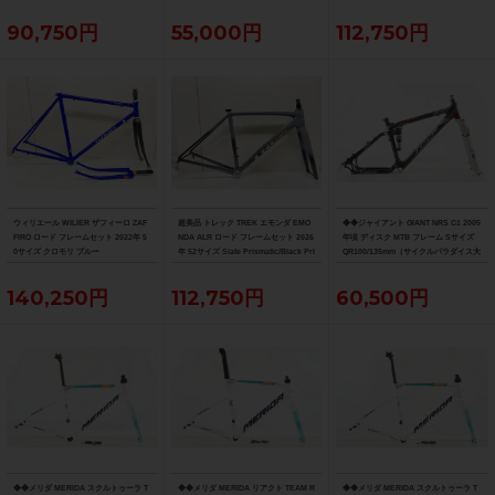
90,750円
55,000円
112,750円
ウィリエール WILIER ザフィーロ ZAF
超美品 トレック TREK エモンダ EMO
◆◆ジャイアント GIANT NRS C1 2005
FIRO ロード フレームセット 2022年 5
NDA ALR ロード フレームセット 2026
年頃 ディスク MTB フレーム Sサイズ
0サイズ クロモリ ブルー
年 52サイズ Slate Prismatic/Black Pri
QR100/135mm（サイクルパラダイス大
smatic Fade
阪より配送）
140,250円
112,750円
60,500円
◆◆メリダ MERIDA スクルトゥーラ T
◆◆メリダ MERIDA リアクト TEAM R
◆◆メリダ MERIDA スクルトゥーラ T