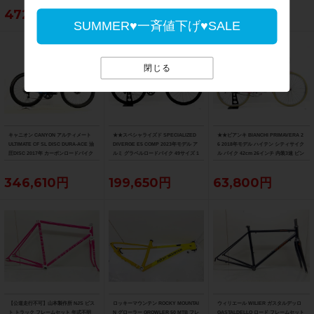
472,153円
55,000円
263,329円
SUMMER♥一斉値下げ♥SALE
閉じる
キャニオン CANYON アルティメート
★★スペシャライズド SPECIALIZED
★★ビアンキ BIANCHI PRIMAVERA 2
ULTIMATE CF SL DISC DURA-ACE 油
DIVERGE E5 COMP 2023年モデル ア
6 2018年モデル ハイテン シティサイク
圧DISC 2017年 カーボンロードバイク
ルミ グラベルロードバイク 49サイズ 1
ル バイク 42cm 26インチ 内装3速 ピン
サイズ ブルー
1速 （サイクルパラダイス山口より配
ク（サイクルパラダイス山口より配送)
送)
346,610円
199,650円
63,800円
【公道走行不可】山本製作所 NJS ピス
ロッキーマウンテン ROCKY MOUNTAI
ウィリエール WILIER ガスタルデッロ
ト トラック フレームセット 年式不明
N グローラー GROWLER 50 MTB フレ
GASTALDELLO ロード フレームセット