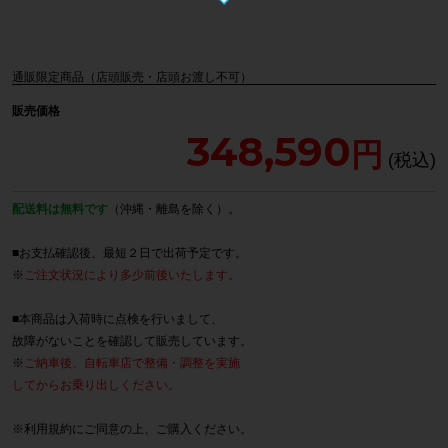
通販限定商品（店頭販売・店頭お渡し不可）
販売価格
348,590
配送料は無料です
（沖縄・離島を除く）。
■お支払確認後、最短２日で出荷予定です。
※
ご注文状況により多少前後いたします。
■本商品は入荷時に点検を行いまして、
故障がないことを確認して販売しています。
※
ご納車後、自転車店で整備・調整を実施
してからお乗り出しください。
※
利用規約
にご同意の上、ご購入ください。