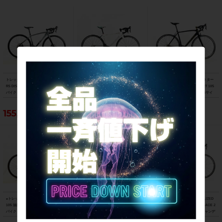
トレック TREK エモンダ EMONDA AL
ビアンキ BIANCHI フェニーチェ スポ
スペシャライズド SPECIALIZED ター
R5 DISC 105 油圧DISC 2021年 ロード
ーツ FENICE SPORT Tiagra 2017年
マック スポーツ TARMAC SPORT 105
バイク 47サイズ スレート トゥ トレッ
ロードバイク 50サイズ ホワイト
2018年 カーボンロードバイク 56サイ
ク ブラック フェード
ズ サガン スーパースター
155,188円
103,400円
121,000円
●トレック TREK マドン MADONE SL6
フェルト FELT F5 105 2013年 カーボ
美品 スペシャライズド SPECIALIZED
105 油圧DISC 2021年 カーボンロード
ンロードバイク 58サイズ ブラック
S-WORKS TARMAC SL5 DURA-ACE 2
バイク 52サイズ リチウムグレー/トレ
015 カーボン 54サイズ グロスキャンデ
ックブラック ☆
ィレッド/ブラック/ゴールド