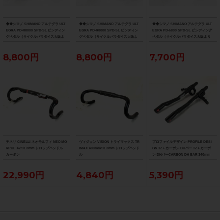
◆◆シマノ SHIMANO アルテグラ ULT
◆◆シマノ SHIMANO アルテグラ ULT
◆◆シマノ SHIMANO アルテグラ ULT
EGRA PD-R8000 SPD-SL ビンディン
EGRA PD-R8000 SPD-SL ビンディン
EGRA PD-6800 SPD-SL ビンディング
グペダル（サイクルパラダイス大阪よ
グペダル（サイクルパラダイス大阪よ
ペダル（サイクルパラダイス大阪より
り配送）
り配送）
配送）
8,800円
8,800円
7,700円
チネリ CINELLI ネオモルフィ NEO MO
ヴィジョン VISION トライマックス TR
プロファイルデザイン PROFILE DESI
RPHE 42/31.8mm ドロップハンドル
IMAX 400mm/31.8mm ドロップハンド
GN T2＋カーボン DHバー T2＋カーボ
カーボン
ル
ン DHバーCARBON DH BAR 340mm
22,990円
4,840円
5,390円