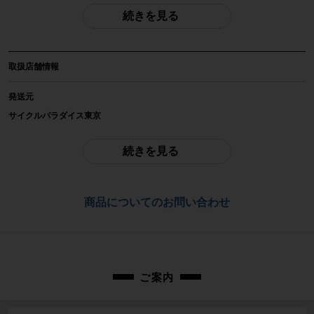
続きを見る
自転車種
ロードバイク
取扱店舗情報
年式
2018年
発送元
サイクルパラダイス東京
参考価格
-
ご不明点はお問い合わせ欄よりご質問下さい。
続きを見る
フレーム素材
配送
クロモリ
通常配送品は佐川急便、大型配送品は家財便にて発送いたします。
商品についてのお問い合わせ
（配送業者をお選び頂く事はできません）
メーカーサイズ
お問合わせ番号
サイズ不明
cpt-2510296802-bi-037605675
適正身長
ご案内
170~180cm(あくまで目安です)
ヘッドチューブ