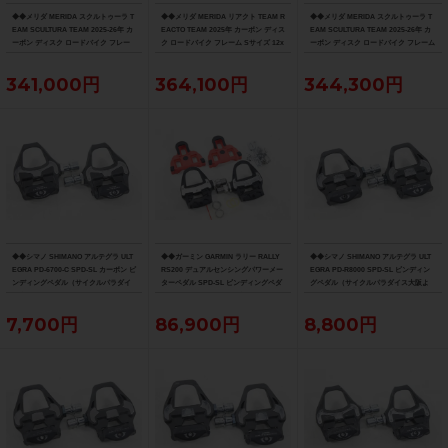
◆◆メリダ MERIDA スクルトゥーラ T
◆◆メリダ MERIDA リアクト TEAM R
◆◆メリダ MERIDA スクルトゥーラ T
EAM SCULTURA TEAM 2025-26年 カ
EACTO TEAM 2025年 カーボン ディス
EAM SCULTURA TEAM 2025-26年 カ
ーボン ディスク ロードバイク フレー
ク ロードバイク フレーム Sサイズ 12x
ーボン ディスク ロードバイク フレーム
ム XXSサイズ 12x100/142mm（サイ
100/142mm 700C（サイクルパラダイ
Sサイズ 12x100/142mm 700C（サイク
クルパラダイス大阪より配送）
ス大阪より配送）
ルパラダイス大阪より配送）
341,000円
364,100円
344,300円
◆◆シマノ SHIMANO アルテグラ ULT
◆◆ガーミン GARMIN ラリー RALLY
◆◆シマノ SHIMANO アルテグラ ULT
EGRA PD-6700-C SPD-SL カーボン ビ
RS200 デュアルセンシングパワーメー
EGRA PD-R8000 SPD-SL ビンディン
ンディングペダル（サイクルパラダイ
ターペダル SPD-SL ビンディングペダ
グペダル（サイクルパラダイス大阪よ
ス大阪より配送）
ル（サイクルパラダイス大阪より配
り配送）
送）
7,700円
86,900円
8,800円