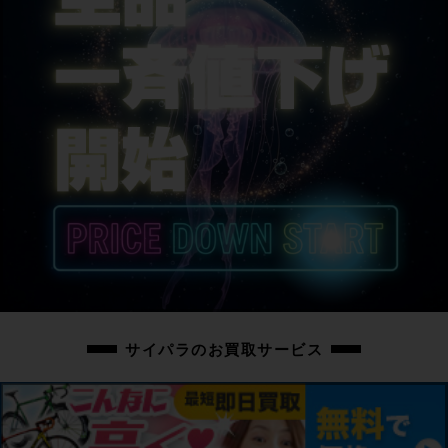
シートポスト
FSA
サドル
FIZIK ALIANTE 8
商品の状態
中古：B（使用感少な目/小キズ、ヨゴレ少々）
こちらの自転車は以下の確認を行っております。
変速：正常に動作します。
ブレーキ：正常に動作します。
タイヤ：パンクはしておりません。
フレーム、その他外観：左シートステー、左右チェーンステー、ダウンチュー
ブ下、クイックレバー、シートポスト、サドルにキズがあります。
その他フレームやパーツにも細かいキズや薄い汚れはありますが、全体的に使
用感の少ない美品車体です。
サイパラのお買取サービス
上記以外の確認とメンテナンスは行っておりません。
付属品：ペダルは付属いたしません。別途ご用意下さい。
画像に無いキズや汚れもございます。※出品後に店頭にて展示しておりますの