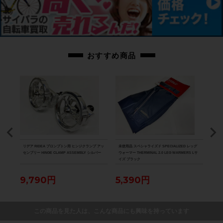
で展示キズがございます。※ペダルなどの付属品に関しては写真に写っている
ものですべてとなりますのでご了承ください。
商品コード
cpt-2510296802-bi-037605675
おすすめ商品
ICE
リデア RIDEA ブロンプトン用 ヒンジクランプ アッ
未使用品 スペシャライズド SPECIALIZED レッグ
未使用
ズ ホワ
センブリー HINGE CLAMP ASSEMBLY シルバー
ウォーマー THERMINAL 2.0 LEG WARMERS Lサ
ウォー
イズ ブラック
N W
9,790円
5,390円
5,
この商品を見た人は、こんな商品にも興味を持っています