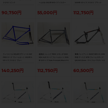
クロモリ ピンク
ームのみ 2021年 Mサイズ イエロー
2020年 Sサイズ クロモリ ブラック
90,750円
55,000円
112,750円
ウィリエール WILIER ザフィーロ ZAF
超美品 トレック TREK エモンダ EMO
◆◆ジャイアント GIANT NRS C1 2005
FIRO ロード フレームセット 2022年 5
NDA ALR ロード フレームセット 2026
年頃 ディスク MTB フレーム Sサイズ
0サイズ クロモリ ブルー
年 52サイズ Slate Prismatic/Black Pri
QR100/135mm（サイクルパラダイス大
smatic Fade
阪より配送）
140,250円
112,750円
60,500円