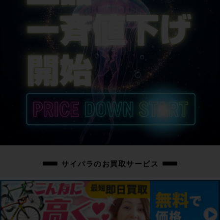
S-WORKS
サドル
selle italia novus
商品の状態
中古：C（使用感あり/キズ、ヨゴレあり）
こちらの自転車は以下の確認を行っております。
変速：正常に動作します。
ブレーキ：正常に動作します。
タイヤ：パンクはしておりません。
フレーム、その他外観：右シートステーにタッチアップ跡があります。右チェ
ーンステー内側にチェーン暴れキズがあります。フレームにマットカラー特有
のテカリが見られます。ダウンチューブ左、クランク、リアディレイラー、
STIレバー、シートポスト、サドル、バーテープにキズがあります。ホイール
サイパラのお買取サービス
に小キズがあります。
その他フレームやパーツにキズやスレキズ、汚れがあり、通常の使用感が感じ
られる車体です。
上記以外の確認とメンテナンスは行っておりません。
付属品：シマノの12速電動Di2ロードドライブトレイン用充電コネクターが付