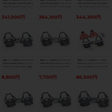
◆◆メリダ MERIDA スクルトゥーラ T
◆◆メリダ MERIDA リアクト TEAM R
◆◆メリダ MERIDA スクルトゥーラ T
EAM SCULTURA TEAM 2025-26年 カ
EACTO TEAM 2025年 カーボン ディス
EAM SCULTURA TEAM 2025-26年 カ
ーボン ディスク ロードバイク フレー
ク ロードバイク フレーム Sサイズ 12x
ーボン ディスク ロードバイク フレーム
ム XXSサイズ 12x100/142mm（サイ
100/142mm 700C（サイクルパラダイ
Sサイズ 12x100/142mm 700C（サイク
クルパラダイス大阪より配送）
ス大阪より配送）
ルパラダイス大阪より配送）
341,000円
364,100円
344,300円
◆◆シマノ SHIMANO アルテグラ ULT
◆◆シマノ SHIMANO アルテグラ ULT
◆◆ガーミン GARMIN ラリー RALLY
EGRA PD-R8000 SPD-SL ビンディン
EGRA PD-6700-C SPD-SL カーボン ビ
RS200 デュアルセンシングパワーメー
グペダル（サイクルパラダイス大阪よ
ンディングペダル（サイクルパラダイ
ターペダル SPD-SL ビンディングペダ
り配送）
ス大阪より配送）
ル（サイクルパラダイス大阪より配
送）
8,800円
7,700円
86,900円