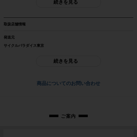
続きを見る
自転車種
ロードバイク
取扱店舗情報
年式
2022年
発送元
サイクルパラダイス東京
参考価格
-
ご不明点はお問い合わせ欄よりご質問下さい。
続きを見る
フレーム素材
配送
カーボン
通常配送品は佐川急便、大型配送品は家財便にて発送いたします。
商品についてのお問い合わせ
（配送業者をお選び頂く事はできません）
メーカーサイズ
お問合わせ番号
52サイズ
cpt-2601061701-bi-037605770
適正身長
ご案内
163~170cm(メーカー推奨)
ヘッドチューブ