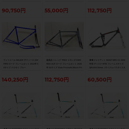
90,750円
55,000円
112,750円
ウィリエール WILIER ザフィーロ ZAF
超美品 トレック TREK エモンダ EMO
◆◆ジャイアント GIANT NRS C1 2005
FIRO ロード フレームセット 2022年 5
NDA ALR ロード フレームセット 2026
年頃 ディスク MTB フレーム Sサイズ
0サイズ クロモリ ブルー
年 52サイズ Slate Prismatic/Black Pri
QR100/135mm（サイクルパラダイス大
smatic Fade
阪より配送）
140,250円
112,750円
60,500円