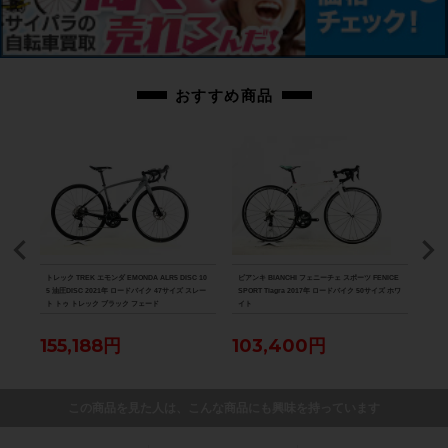
属しています。
ペダルは付属いたしません。別途ご用意下さい。
画像に無いキズや汚れもございます。※出品後に店頭にて展示しておりますの
で展示キズがございます。※ペダルなどの付属品に関しては写真に写っている
おすすめ商品
ものですべてとなりますのでご了承ください。
商品コード
cpt-2601061701-bi-037605770
D-R8
トレック TREK エモンダ EMONDA ALR5 DISC 10
ビアンキ BIANCHI フェニーチェ スポーツ FENICE
スペシ
パラダ
5 油圧DISC 2021年 ロードバイク 47サイズ スレー
SPORT Tiagra 2017年 ロードバイク 50サイズ ホワ
ーツ 
ト トゥ トレック ブラック フェード
イト
バイク
155,188円
103,400円
12
この商品を見た人は、こんな商品にも興味を持っています