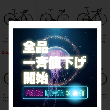
トレック TREK エモンダ EMONDA AL
ビアンキ BIANCHI フェニーチェ スポ
スペシャライズド SPECIALIZED ター
R5 DISC 105 油圧DISC 2021年 ロード
ーツ FENICE SPORT Tiagra 2017年
マック スポーツ TARMAC SPORT 105
バイク 47サイズ スレート トゥ トレッ
ロードバイク 50サイズ ホワイト
2018年 カーボンロードバイク 56サイ
ク ブラック フェード
ズ サガン スーパースター
155,188円
103,400円
121,000円
●トレック TREK マドン MADONE SL6
フェルト FELT F5 105 2013年 カーボ
サンピード SUNPEED アストロ ASTR
105 油圧DISC 2021年 カーボンロード
ンロードバイク 58サイズ ブラック
O Tiagra 油圧DISC 2025年 ロードバイ
バイク 52サイズ リチウムグレー/トレ
ク Lサイズ ブラック
ックブラック ☆