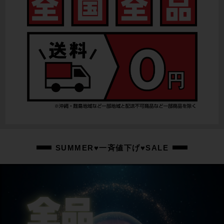
リアディレイラー
ULTEGRA 電動Di2 R8150
スプロケット
ULTEGRA R8100
ブレーキキャリパー
ULTEGRA R8170/油圧DISC
ホイール
ROVAL RAPIDE CLX/700X28C
ステム
SUMMER♥一斉値下げ♥SALE
SPECIALIZED/90mm
ハンドル
ROVAL RAPIDE/420mm
シートポスト