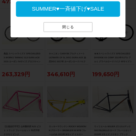
472,153円
55,000円
63,800円
SUMMER♥一斉値下げ♥SALE
閉じる
美品 スペシャライズド SPECIALIZED
キャニオン CANYON アルティメート
★★スペシャライズド SPECIALIZED
S-WORKS TARMAC SL5 DURA-ACE
ULTIMATE CF SL DISC DURA-ACE 油
DIVERGE E5 COMP 2023年モデル ア
2015 カーボン 54サイズ グロスキャン
圧DISC 2017年 カーボンロードバイク
ルミ グラベルロードバイク 49サイズ 1
ディレッド/ブラック/ゴールド
サイズ ブルー
1速 （サイクルパラダイス山口より配
送)
263,329円
346,610円
199,650円
【公道走行不可】山本製作所 NJS ピス
ロッキーマウンテン ROCKY MOUNTAI
ウィリエール WILIER ガスタルデッロ
ト トラック フレームセット 年式不明
N グローラー GROWLER 50 MTB フレ
GASTALDELLO ロード フレームセット
クロモリ ピンク
ームのみ 2021年 Mサイズ イエロー
2020年 Sサイズ クロモリ ブラック