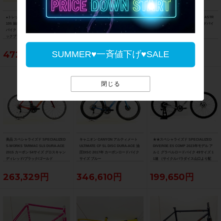
●トレック TREK マドン MADONE SL6
フェルト FELT F5 105 2013年 カーボ
サンピード SUNPEED アストロ ASTR
105 油圧DISC 2021年 カーボンロード
ンロードバイク 58サイズ ブラック
O Tiagra 油圧DISC 2025年 ロードバイ
バイク 52サイズ リチウムグレー/トレ
ク Lサイズ ブラック
ックブラック ☆
472,153円
55,000円
63,800円
SUMMER♥一斉値下げ♥SALE
閉じる
美品 スペシャライズド SPECIALIZED
キャニオン CANYON アルティメート
★★スペシャライズド SPECIALIZED
S-WORKS TARMAC SL5 DURA-ACE
ULTIMATE CF SL DISC DURA-ACE 油
DIVERGE E5 COMP 2023年モデル ア
2015 カーボン 54サイズ グロスキャン
圧DISC 2017年 カーボンロードバイク
ルミ グラベルロードバイク 49サイズ 1
ディレッド/ブラック/ゴールド
サイズ ブルー
1速 （サイクルパラダイス山口より配
送)
263,329円
346,610円
199,650円