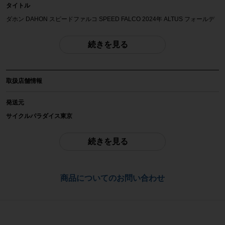
タイトル
ダホン DAHON スピードファルコ SPEED FALCO 2024年 ALTUS フォールデ
ィングバイク 折り畳み自転車 20インチ マットブラック
続きを見る
自転車種
ミニベロ・小径車
取扱店舗情報
年式
2024年
発送元
サイクルパラダイス東京
参考価格
-
ご不明点はお問い合わせ欄よりご質問下さい。
続きを見る
フレーム素材
配送
クロモリ
通常配送品は佐川急便、大型配送品は家財便にて発送いたします。
商品についてのお問い合わせ
（配送業者をお選び頂く事はできません）
メーカーサイズ
お問合わせ番号
20インチ
cpt-2603291702-bi-037600392
適正身長