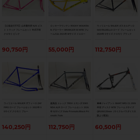
【公道走行不可】山本製作所 NJS ピス
ロッキーマウンテン ROCKY MOUNTAI
ウィリエール WILIER ガスタルデッロ
ト トラック フレームセット 年式不明
N グローラー GROWLER 50 MTB フレ
GASTALDELLO ロード フレームセット
クロモリ ピンク
ームのみ 2021年 Mサイズ イエロー
2020年 Sサイズ クロモリ ブラック
90,750円
55,000円
112,750円
ウィリエール WILIER ザフィーロ ZAF
超美品 トレック TREK エモンダ EMO
◆◆ジャイアント GIANT NRS C1 2005
FIRO ロード フレームセット 2022年 5
NDA ALR ロード フレームセット 2026
年頃 ディスク MTB フレーム Sサイズ
0サイズ クロモリ ブルー
年 52サイズ Slate Prismatic/Black Pri
QR100/135mm（サイクルパラダイス大
smatic Fade
阪より配送）
140,250円
112,750円
60,500円