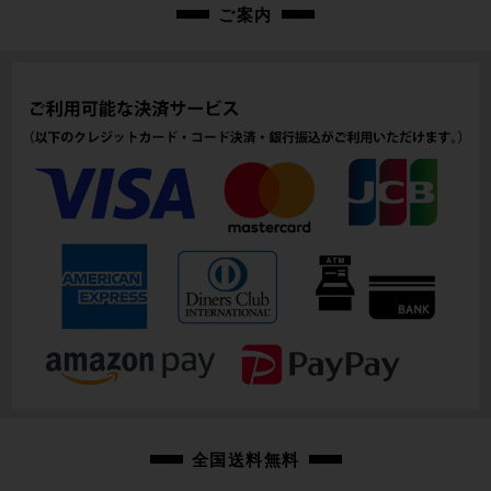
ご案内
142cm~193cm(メーカー推奨)
ヘッドチューブ
85mm(実寸）
シートチューブ
275mm(C-T実寸）
トップチューブ
565mm(C-C実寸）
重量
11.25kg
クランク
DAHON/170mm
変速レバー
全国送料無料
SHIMANO M315/1X8速