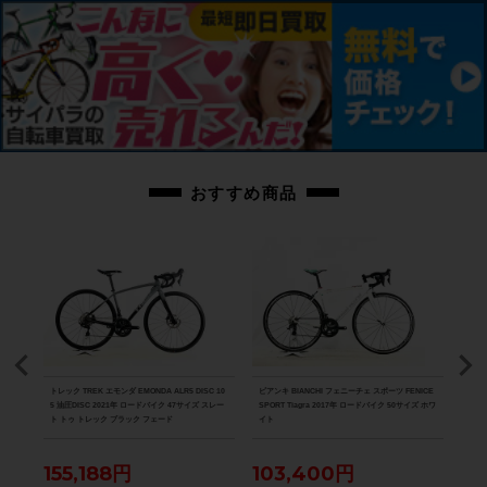
感じられる車体です。
上記以外の確認とメンテナンスは行っておりません。
付属品：ペダルは付属いたしません。別途ご用意下さい。
画像に無いキズや汚れもございます。※出品後に店頭にて展示しておりますの
で展示キズがございます。※ペダルなどの付属品に関しては写真に写っている
ものですべてとなりますのでご了承ください。
おすすめ商品
商品コード
cpt-2603291702-bi-037600392
D-R8
トレック TREK エモンダ EMONDA ALR5 DISC 10
ビアンキ BIANCHI フェニーチェ スポーツ FENICE
スペシ
パラダ
5 油圧DISC 2021年 ロードバイク 47サイズ スレー
SPORT Tiagra 2017年 ロードバイク 50サイズ ホワ
ーツ 
ト トゥ トレック ブラック フェード
イト
バイク
155,188円
103,400円
12