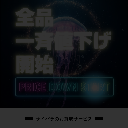
純正/520mm
シートポスト
純正
サドル
純正
商品の状態
中古：D（強い使用感あり/目立つキズ、ヨゴレ、サビなど）
こちらの自転車は以下の確認を行っております。
変速：正常に動作します。
ブレーキ：正常に動作します。
タイヤ：パンクはしておりません。
フレーム、その他外観：右チェーンステー内側にチェーン落ちキズがありま
す。トップチューブ、左チェーンステー、左シートステーフロンフォーク、リ
アディレイラー、ホイール、ハンドル、ブレーキレバー、シフトレバー、バー
エンド、シートポスト、サドル、スタンドにキズがあります。前後ホイールリ
サイパラのお買取サービス
ムのブレーキ当たり面が荒れており外側のブラック塗装が剥がれています。
その他フレームやパーツにキズやスレキズ、汚れやサビがあり、強い使用感が