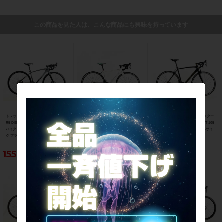
この商品を見た人は、こんな商品にも興味を持っています
トレック TREK エモンダ EMONDA AL
ビアンキ BIANCHI フェニーチェ スポ
スペシャライズド SPECIALIZED ター
R5 DISC 105 油圧DISC 2021年 ロード
ーツ FENICE SPORT Tiagra 2017年
マック スポーツ TARMAC SPORT 105
バイク 47サイズ スレート トゥ トレッ
ロードバイク 50サイズ ホワイト
2018年 カーボンロードバイク 56サイ
ク ブラック フェード
ズ サガン スーパースター
155,188円
103,400円
121,000円