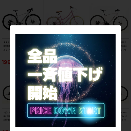
★★スペシャライズド SPECIALIZED
★★ビアンキ BIANCHI PRIMAVERA 2
美品 スペシャライズド SPECIALIZED
DIVERGE E5 COMP 2023年モデル ア
6 2018年モデル ハイテン シティサイク
SIRRUS 3.0 microSHIFT 油圧DISC 20
ルミ グラベルロードバイク 49サイズ 1
ル バイク 42cm 26インチ 内装3速 ピン
22年 クロスバイク Mサイズ サテンクレ
1速 （サイクルパラダイス山口より配
ク（サイクルパラダイス山口より配送)
イ サイドスタンド付
送)
199,650円
63,800円
77,000円
●訳アリ ベネリ BENELLI マンタス27T
美品 ジャイアント GIANT クロスター
ビアンキ BIANCHI C-SPORT 2 ACERA
RK MANTUS 27 TRK 機械式DISC 202
CROSTAR ACERA 2021年 クロスバイ
ステップスルー仕様 2023年 クロスバイ
2年 電動アシスト自転車 27インチ ワイ
ク Mサイズ スカイブルー サイドスタン
ク 43サイズ ロックサンド/ブラック サ
ズロード限定ブラック
ド付
イドスタンド付