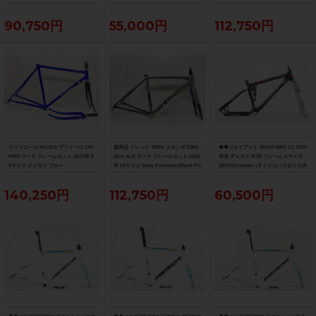
90,750円
55,000円
112,750円
ウィリエール WILIER ザフィーロ ZAF
超美品 トレック TREK エモンダ EMO
◆◆ジャイアント GIANT NRS C1 2005
FIRO ロード フレームセット 2022年 5
NDA ALR ロード フレームセット 2026
年頃 ディスク MTB フレーム Sサイズ
0サイズ クロモリ ブルー
年 52サイズ Slate Prismatic/Black Pri
QR100/135mm（サイクルパラダイス大
smatic Fade
阪より配送）
140,250円
112,750円
60,500円