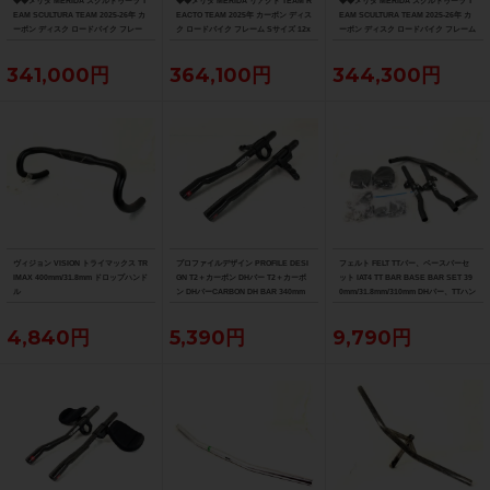
◆◆メリダ MERIDA スクルトゥーラ T
◆◆メリダ MERIDA リアクト TEAM R
◆◆メリダ MERIDA スクルトゥーラ T
EAM SCULTURA TEAM 2025-26年 カ
EACTO TEAM 2025年 カーボン ディス
EAM SCULTURA TEAM 2025-26年 カ
ーボン ディスク ロードバイク フレー
ク ロードバイク フレーム Sサイズ 12x
ーボン ディスク ロードバイク フレーム
ム XXSサイズ 12x100/142mm（サイ
100/142mm 700C（サイクルパラダイ
Sサイズ 12x100/142mm 700C（サイク
クルパラダイス大阪より配送）
ス大阪より配送）
ルパラダイス大阪より配送）
341,000円
364,100円
344,300円
ヴィジョン VISION トライマックス TR
プロファイルデザイン PROFILE DESI
フェルト FELT TTバー、ベースバーセ
IMAX 400mm/31.8mm ドロップハンド
GN T2＋カーボン DHバー T2＋カーボ
ット IAT4 TT BAR BASE BAR SET 39
ル
ン DHバーCARBON DH BAR 340mm
0mm/31.8mm/310mm DHバー、TTハン
ドル
4,840円
5,390円
9,790円