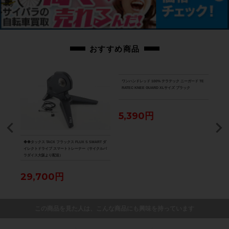
画像に無いキズや汚れもございます。※出品後に店頭にて展示しておりますの
で展示キズがございます。※ペダルなどの付属品に関しては写真に写っている
ものですべてとなりますのでご了承ください。
おすすめ商品
商品コード
cpt-2604031701-bi-037602518
ワンハンドレッド 100% テラテック ニーガード TE
RATEC KNEE GUARD XLサイズ ブラック
5,390円
DISC
◆◆タックス TACX フラックス FLUX S SMART ダ
★★カ
ューブ
イレクトドライブ スマートトレーナー（サイクルパ
ORD
ラダイス大阪より配送）
ップ
ダイ
29,700円
5,
この商品を見た人は、こんな商品にも興味を持っています