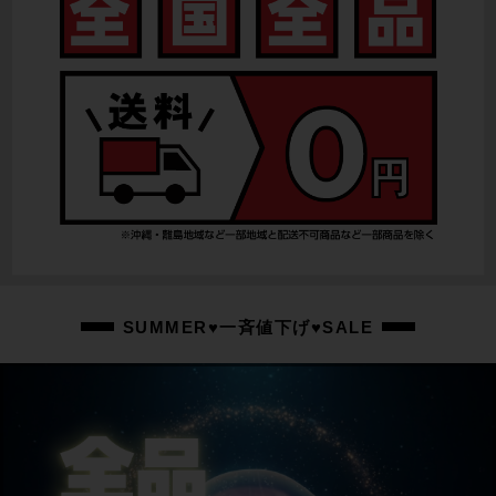
リアディレイラー
DURA-ACE Di2 R9150
スプロケット
DURA-ACE R9100/11-30T
ブレーキキャリパー
DURA-ACE R9170/油圧DISC
ホイール
BONTRAGER PARADIGM SL/700X32C
ステム
SUMMER♥一斉値下げ♥SALE
MADONE一体型バーステム/90mm
ハンドル
MADONE一体型バーステム/370mm/400mm
シートポスト