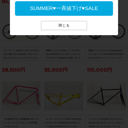
85,800円
44,000円
48,400円
SUMMER♥一斉値下げ♥SALE
閉じる
ジャイアント GIANT エスケープ ESCA
◆◆ジェイミス JAMIS コーダ CODA
◆◆スペシャライズド SPECIALIZED
PE 3 海外モデル 2021年 クロスバイク
S2 2020年モデル クロモリ クロスバイ
ロックホッパー ROCKHOPPER EXPE
Mサイズ グロスコールドアイアン サイ
ク 17サイズ SHIMANO 3x8速（サイク
RT 29 2022 アルミ マウンテンバイク
ドスタンド付
ルパラダイス大阪より配送）
MTB Mサイズ SRAM SX EAGLE 1x12
速（サイクルパラダイス大阪より配
38,500円
55,000円
110,000円
送）
【公道走行不可】山本製作所 NJS ピス
ロッキーマウンテン ROCKY MOUNTAI
ウィリエール WILIER ガスタルデッロ
ト トラック フレームセット 年式不明
N グローラー GROWLER 50 MTB フレ
GASTALDELLO ロード フレームセット
クロモリ ピンク
ームのみ 2021年 Mサイズ イエロー
2020年 Sサイズ クロモリ ブラック