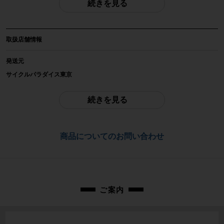
続きを見る
自転車種
ロードバイク
取扱店舗情報
年式
2024年
発送元
サイクルパラダイス東京
参考価格
※本商品は店頭で現物確認が出来ません。
-
ご不明点はお問い合わせ欄よりご質問下さい。
続きを見る
フレーム素材
配送
カーボン
佐川急便にて全国配送いたします。
商品についてのお問い合わせ
メーカーサイズ
お問合わせ番号
50サイズ
cpt-2604031701-bi-037602518
適正身長
ご案内
161~166cm(メーカー推奨)
ヘッドチューブ