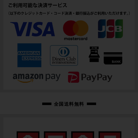
111mm(実寸）
シートチューブ
420~545mm(C-T実寸）
トップチューブ
515mm(C-C実寸）
重量
7.94kg
クランク
DURA-ACE R9100/165mm/50-34T
変速レバー
全国送料無料
DURA-ACE Di2 R9170/2×11速
フロントディレイラー
DURA-ACE Di2 R9150