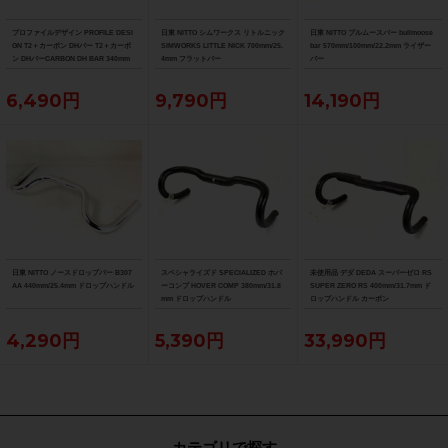
プロファイルデザイン PROFILE DESI
日東 NITTO シムワークス リトルニック
日東 NITTO ブルムースバー bullmoose
GN T2＋カーボン DHバー T2＋カーボ
SIMWORKS LITTLE NICK 700mm/25.
bar 570mm/100mm/22.2mm ライザー
ン DHバーCARBON DH BAR 340mm
4mm フラットバー
バー
6,490円
9,790円
14,190円
日東 NITTO ノースドロップバー B307
スペシャライズド SPECIALIZED ホバ
未使用品 デダ DEDA スーパーゼロ RS
AA 440mm/25.4mm ドロップハンドル
ーコンプ HOVER COMP 380mm/31.8
SUPER ZERO RS 400mm/31.7mm ド
mm ドロップハンドル
ロップハンドル カーボン
4,290円
5,390円
33,990円
カテゴリで探す