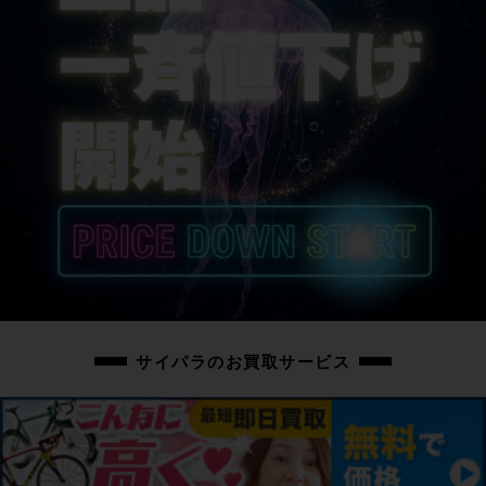
MADONE
サドル
prologo DIMENSION R2
商品の状態
中古：B（使用感少な目/小キズ、ヨゴレ少々）
こちらの自転車は以下の確認を行っております。
変速：正常に動作します。
ブレーキ：正常に動作します。
タイヤ：パンクはしておりません。ホイールに走行に支障ない程度のフレが
少々あります。
フレーム、その他外観：STIレバーにキズがあります。クランク、ホイールに
小キズがあります。リアディレイラーはRIDEAのビッグプーリーにてカスタム
されています。
サイパラのお買取サービス
その他フレームやパーツに小キズやスレキズ、薄い汚れはありますが、全体的
に使用感の少ない美品車体です。
上記以外の確認とメンテナンスは行っておりません。
付属品：シマノの電動Di2用充電器が付属しています。
ペダルは付属いたしません。別途ご用意下さい。