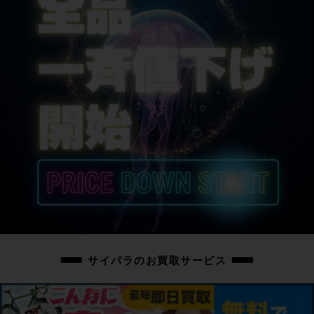
シートポスト
Cannondale
サドル
Fizik ARIONE CX
商品の状態
中古：B（使用感少な目/小キズ、ヨゴレ少々）
こちらの自転車は以下の確認を行っております。
変速：正常に動作します。
ブレーキ：正常に動作します。
タイヤ：パンクはしておりません。
フレーム、その他外観：フレームエンドにチェーン落ちキズがあります。右チ
ェーンステーにキズがあります。フレームの一部に小キズがあります。ホイー
ル、STIレバー、シートポスト、フレームの一部にスレキズがあります。
その他フレームやパーツに小傷や擦れ傷、薄い汚れはありますが、全体的に使
サイパラのお買取サービス
用感の少ない美品車体です。
上記以外の確認とメンテナンスは行っておりません。
付属品：ペダルは付属いたしません。別途ご用意下さい。