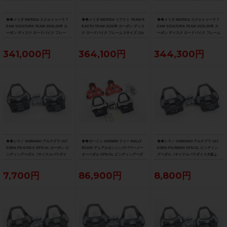
◆◆メリダ MERIDA スクルトゥーラ T
◆◆メリダ MERIDA リアクト TEAM R
◆◆メリダ MERIDA スクルトゥーラ T
EAM SCULTURA TEAM 2025-26年 カ
EACTO TEAM 2025年 カーボン ディス
EAM SCULTURA TEAM 2025-26年 カ
ーボン ディスク ロードバイク フレー
ク ロードバイク フレーム Sサイズ 12x
ーボン ディスク ロードバイク フレーム
ム XXSサイズ 12x100/142mm（サイ
100/142mm 700C（サイクルパラダイ
Sサイズ 12x100/142mm 700C（サイク
クルパラダイス大阪より配送）
ス大阪より配送）
ルパラダイス大阪より配送）
341,000円
364,100円
344,300円
◆◆シマノ SHIMANO アルテグラ ULT
◆◆ガーミン GARMIN ラリー RALLY
◆◆シマノ SHIMANO アルテグラ ULT
EGRA PD-6700-C SPD-SL カーボン ビ
RS200 デュアルセンシングパワーメー
EGRA PD-R8000 SPD-SL ビンディン
ンディングペダル（サイクルパラダイ
ターペダル SPD-SL ビンディングペダ
グペダル（サイクルパラダイス大阪よ
ス大阪より配送）
ル（サイクルパラダイス大阪より配
り配送）
送）
7,700円
86,900円
8,800円