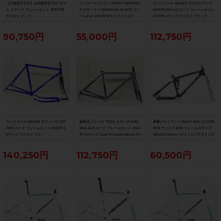
【公道走行不可】山本製作所 NJS ピス
ロッキーマウンテン ROCKY MOUNTAI
ウィリエール WILIER ガスタルデッロ
ト トラック フレームセット 年式不明
N グローラー GROWLER 50 MTB フレ
GASTALDELLO ロード フレームセット
クロモリ ピンク
ームのみ 2021年 Mサイズ イエロー
2020年 Sサイズ クロモリ ブラック
90,750円
55,000円
112,750円
ウィリエール WILIER ザフィーロ ZAF
超美品 トレック TREK エモンダ EMO
◆◆ジャイアント GIANT NRS C1 2005
FIRO ロード フレームセット 2022年 5
NDA ALR ロード フレームセット 2026
年頃 ディスク MTB フレーム Sサイズ
0サイズ クロモリ ブルー
年 52サイズ Slate Prismatic/Black Pri
QR100/135mm（サイクルパラダイス大
smatic Fade
阪より配送）
140,250円
112,750円
60,500円