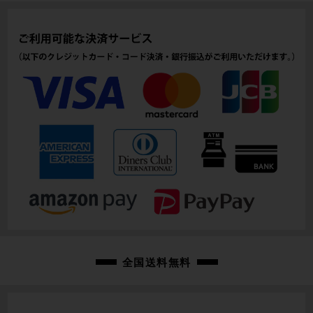
ヘッドチューブ
140mm(実寸）
シートチューブ
550mm(C-T実寸）
トップチューブ
540mm(C-C実寸）
重量
7.46kg
クランク
FSA SL-K LIGHT/172.5mm
変速レバー
全国送料無料
ULTEGRA 6800/2X11速
フロントディレイラー