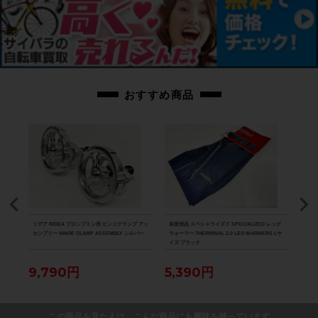
画像に無いキズや汚れもございます。※出品後に店頭にて展示しておりますの
で展示キズがございます。※ペダルなどの付属品に関しては写真に写っている
ものですべてとなりますのでご了承ください。
商品コード
cpt-2605211304-bi-037602176
おすすめ商品
ICE
リデア RIDEA ブロンプトン用 ヒンジクランプ アッ
未使用品 スペシャライズド SPECIALIZED レッグ
未使用
ズ ホワ
センブリー HINGE CLAMP ASSEMBLY シルバー
ウォーマー THERMINAL 2.0 LEG WARMERS Lサ
ウォー
イズ ブラック
N W
9,790円
5,390円
5,
この商品を見た人は、こんな商品にも興味を持っています