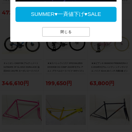
バイク 52サイズ リチウムグレー/トレ
015 カーボン 54サイズ グロスキャンデ
ックブラック ☆
ィレッド/ブラック/ゴールド
472,153円
55,000円
263,329円
SUMMER♥一斉値下げ♥SALE
閉じる
キャニオン CANYON アルティメート
★★スペシャライズド SPECIALIZED
★★ビアンキ BIANCHI PRIMAVERA 2
ULTIMATE CF SL DISC DURA-ACE 油
DIVERGE E5 COMP 2023年モデル ア
6 2018年モデル ハイテン シティサイク
圧DISC 2017年 カーボンロードバイク
ルミ グラベルロードバイク 49サイズ 1
ル バイク 42cm 26インチ 内装3速 ピン
サイズ ブルー
1速 （サイクルパラダイス山口より配
ク（サイクルパラダイス山口より配送)
送)
346,610円
199,650円
63,800円