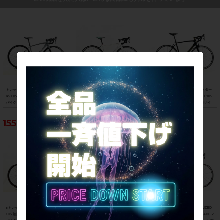
トレック TREK エモンダ EMONDA AL
ビアンキ BIANCHI フェニーチェ スポ
スペシャライズド SPECIALIZED ター
R5 DISC 105 油圧DISC 2021年 ロード
ーツ FENICE SPORT Tiagra 2017年
マック スポーツ TARMAC SPORT 105
バイク 47サイズ スレート トゥ トレッ
ロードバイク 50サイズ ホワイト
2018年 カーボンロードバイク 56サイ
ク ブラック フェード
ズ サガン スーパースター
155,188円
103,400円
121,000円
●トレック TREK マドン MADONE SL6
フェルト FELT F5 105 2013年 カーボ
美品 スペシャライズド SPECIALIZED
105 油圧DISC 2021年 カーボンロード
ンロードバイク 58サイズ ブラック
S-WORKS TARMAC SL5 DURA-ACE 2