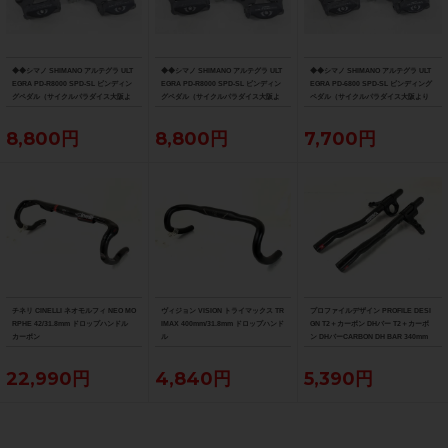
◆◆シマノ SHIMANO アルテグラ ULT
◆◆シマノ SHIMANO アルテグラ ULT
◆◆シマノ SHIMANO アルテグラ ULT
EGRA PD-R8000 SPD-SL ビンディン
EGRA PD-R8000 SPD-SL ビンディン
EGRA PD-6800 SPD-SL ビンディング
グペダル（サイクルパラダイス大阪よ
グペダル（サイクルパラダイス大阪よ
ペダル（サイクルパラダイス大阪より
り配送）
り配送）
配送）
8,800円
8,800円
7,700円
チネリ CINELLI ネオモルフィ NEO MO
ヴィジョン VISION トライマックス TR
プロファイルデザイン PROFILE DESI
RPHE 42/31.8mm ドロップハンドル
IMAX 400mm/31.8mm ドロップハンド
GN T2＋カーボン DHバー T2＋カーボ
カーボン
ル
ン DHバーCARBON DH BAR 340mm
22,990円
4,840円
5,390円