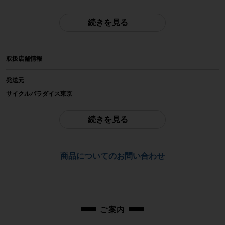
2014年 ロードバイク 54サイズ ブラック
続きを見る
自転車種
ロードバイク
取扱店舗情報
年式
2014年
発送元
サイクルパラダイス東京
参考価格
-
ご不明点はお問い合わせ欄よりご質問下さい。
続きを見る
フレーム素材
配送
アルミ
通常配送品は佐川急便、大型配送品は家財便にて発送いたします。
商品についてのお問い合わせ
（配送業者をお選び頂く事はできません）
メーカーサイズ
お問合わせ番号
54サイズ
cpt-2605211304-bi-037602176
適正身長
ご案内
170~180cm(あくまで目安です)