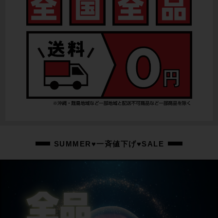
リアディレイラー
SHIMANO 105 R7000
スプロケット
SHIMANO 105 R7000
ブレーキキャリパー
SHIMANO 105 R7070/油圧DISC
ホイール
GIANT PR2/700X25C
SUMMER♥一斉値下げ♥SALE
ステム
GIANT/85mm
ハンドル
GIANT/400mm