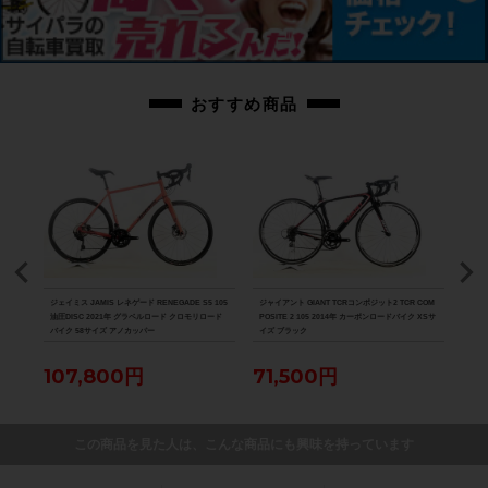
上記以外の確認とメンテナンスは行っておりません。
付属品：GINATパワーメーター用の充電ケーブルが付属します。
ペダルは付属いたしません。別途ご用意下さい。
画像に無いキズや汚れもございます。※出品後に店頭にて展示しておりますの
おすすめ商品
で展示キズがございます。※ペダルなどの付属品に関しては写真に写っている
ものですべてとなりますのでご了承ください。
商品コード
cpt-2605271703-bi-037601797
VE B
ジェイミス JAMIS レネゲード RENEGADE S5 105
ジャイアント GIANT TCRコンポジット2 TCR COM
カラミ
（サイク
油圧DISC 2021年 グラベルロード クロモリロード
POSITE 2 105 2014年 カーボンロードバイク XSサ
ロモ
バイク 58サイズ アノカッパー
イズ ブラック
107,800円
71,500円
55
この商品を見た人は、こんな商品にも興味を持っています