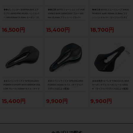
◆◆ボントレガー BONTRAGER エア
◆◆日東 NITTO フォーシュレッド FOR
◆◆日東 NITTO スムースムーブ SMOO
ロプロ AERO PRO ROAD ハンドルバ
SHRED BAR CMWC2023 ブルー 650
TH MOVE BAR 780mm 31.8mm フラ
ー 440-410mm 31.8mm カーボン（サ
mm 25.4mm フラットハンドルバー
ットハンドルバー（サイクルパラダイ
イクルパラダイス大阪より配送）
（サイクルパラダイス大阪より配送）
ス大阪より配送）
16,500円
15,400円
18,700円
★★スペシャライズド SPECIALIZED
★★スペシャライズド SPECIALIZED
★★未使用 ヨーレオ YOELEO CL MAX
POWER EXPERT WITH MIRROR HOL
POWER 143mm サドル（サイクルパ
カーボンサドル カーボンレール 140m
LOW Tiレール 143mm サドル（サイク
ラダイス山口より配送)
m （サイクルパラダイス山口より配送)
ルパラダイス山口より配送)
15,400円
9,900円
9,900円
カテゴリで探す