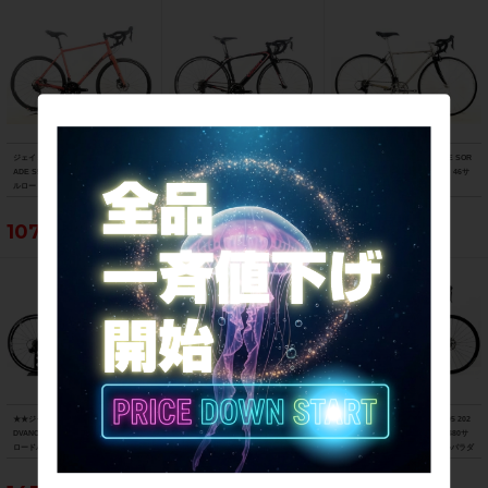
ジェイミス JAMIS レネゲード RENEG
ジャイアント GIANT TCRコンポジット
カラミータ Calamita デュエ DUE SOR
ADE S5 105 油圧DISC 2021年 グラベ
2 TCR COMPOSITE 2 105 2014年 カ
A 2013年 クロモリ ロードバイク 46サ
ルロード クロモリロードバイク 58サイ
ーボンロードバイク XSサイズ ブラッ
イズ シルクブラッシュ
ズ アノカッパー
ク
107,800円
71,500円
55,000円
★★ジャイアント GIANT LIV ENVIE A
★★アンカー ANCHOR RL8D 105 202
★★アンカー ANCHOR RL6D 105 202
DVANCED 2 2016年モデル カーボン
1年モデル カーボン ロードバイク 480
2年モデル アルミ ロードバイク 480サ
ロードバイク XSサイズ 2×11速 ブラッ
サイズ 2×11速 プレシャスチタン（サ
イズ 2×11速 ネイビー（サイクルパラダ
ク×ホワイト（サイクルパラダイス山口
イクルパラダイス山口より配送)
イス山口より配送)
より配送)