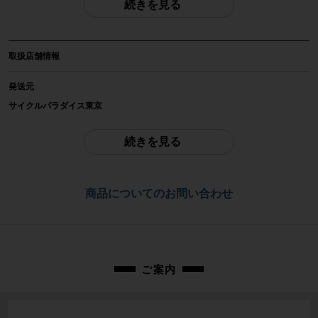
続きを見る
自転車種
ロードバイク
取扱店舗情報
年式
2021年
発送元
サイクルパラダイス東京
参考価格
-
ご不明点はお問い合わせ欄よりご質問下さい。
続きを見る
フレーム素材
配送
カーボン
通常配送品は佐川急便、大型配送品は家財便にて発送いたします。
商品についてのお問い合わせ
（配送業者をお選び頂く事はできません）
メーカーサイズ
お問合わせ番号
XSサイズ
cpt-2605271703-bi-037601797
適正身長
ご案内
155~170cm(メーカー推奨)
ヘッドチューブ