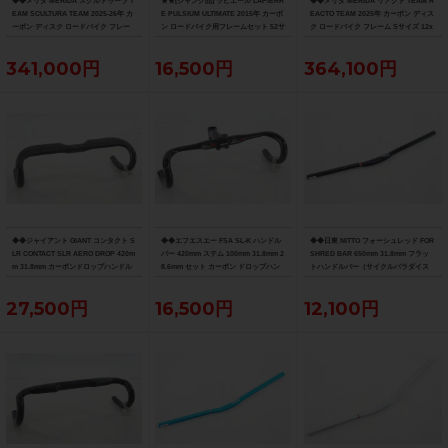
◆◆メリダ MERIDA スクルトゥーラ T
★★[ジャンク品] ラピエール LAPIERR
◆◆メリダ MERIDA リアクト TEAM R
EAM SCULTURA TEAM 2025-26年 カ
E PULSIUM ULTIMATE 2015年 カーボ
EACTO TEAM 2025年 カーボン ディス
ーボン ディスク ロードバイク フレー
ン ロードバイク用フレームセット 52サ
ク ロードバイク フレーム Sサイズ 12x
ム XXSサイズ 12x100/142mm（サイ
イズ ホワイト（サイクルパラダイス山
100/142mm 700C（サイクルパラダイ
クルパラダイス大阪より配送）
口より配送)
ス大阪より配送）
341,000円
16,500円
364,100円
◆◆ジャイアント GIANT コンタクト S
◆◆エフエスエー FSA SL-K ハンドル
◆◆日東 NITTO フォーシュレッド FOR
LR CONTACT SLR AERO DROP 420m
バー 420mm ステム 100mm 31.8mm 2
SHRED BAR 650mm 31.8mm フラッ
m 31.8mm カーボンドロップハンドル
8.6mm セット カーボン ドロップハン
トハンドルバー（サイクルパラダイス
バー（サイクルパラダイス大阪より配
ドルバー（サイクルパラダイス大阪よ
大阪より配送）
送）
り配送）
27,500円
16,500円
12,100円