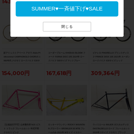
143,990円
175,450円
121,000円
SUMMER♥一斉値下げ♥SALE
閉じる
訳アリ レストアベース アタラ Atala Pr
コーダーブルーム KHODAA BLOOM フ
ピナレロ PINARELLO プリンスディス
ofessional CAMPAGNOLO CHORUS 1
ァーナ FARNA DISC 105 2024年 ロー
ク PRINCE DISK 105 2021年 カーボン
980年代 クロモリ ロードバイク 530サ
ドバイク 500サイズ マットブルー
ロードバイク 430サイズ レッド
イズ グレー/ブルー
154,000円
167,618円
309,364円
【公道走行不可】山本製作所 NJS ピス
ロッキーマウンテン ROCKY MOUNTAI
ウィリエール WILIER ガスタルデッロ
ト トラック フレームセット 年式不明
N グローラー GROWLER 50 MTB フレ
GASTALDELLO ロード フレームセット
クロモリ ピンク
ームのみ 2021年 Mサイズ イエロー
2020年 Sサイズ クロモリ ブラック