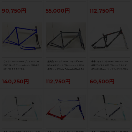
90,750円
55,000円
112,750円
ウィリエール WILIER ザフィーロ ZAF
超美品 トレック TREK エモンダ EMO
◆◆ジャイアント GIANT NRS C1 2005
FIRO ロード フレームセット 2022年 5
NDA ALR ロード フレームセット 2026
年頃 ディスク MTB フレーム Sサイズ
0サイズ クロモリ ブルー
年 52サイズ Slate Prismatic/Black Pri
QR100/135mm（サイクルパラダイス大
smatic Fade
阪より配送）
140,250円
112,750円
60,500円