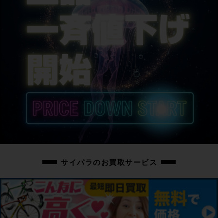
シートポスト
GIANT
サドル
GIANT APPROACH
商品の状態
中古：C（使用感あり/キズ、ヨゴレあり）
こちらの自転車は以下の確認を行っております。
変速：正常に動作します。
ブレーキ：正常に動作します。
タイヤ：パンクはしておりません。ホイールに走行に支障ない程度のフレが
1mm前後あります。
フレーム、その他外観：右BB前方にチェーン落ちキズがあります。チェーンス
テー左、フォーク右、リアディレイラー、クランク、ステム、ハンドルにキズ
サイパラのお買取サービス
があります。STIレバー、サドル、ホイール、シートポスト、フレームの一部
に小キズがあります。ポストカットがされており、BBセンターからサドル座面
までMAX約670mmとなっています。
その他フレームやパーツに傷や擦れ傷、汚れがあり、通常の使用感が感じられ
る車体です。