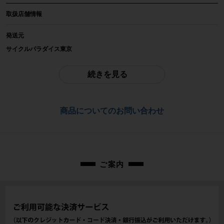
取扱店舗情報
年式
2022年
発送元
サイクルパラダイス東京
参考価格
※本商品は店頭で現物確認が出来ません。
-
ご不明点はお問い合わせ欄よりご質問下さい。
続きを見る
フレーム素材
配送
カーボン
通常配送品は佐川急便、大型配送品は家財便にて発送いたします。
商品についてのお問い合わせ
（配送業者をお選び頂く事はできません）
メーカーサイズ
お問合わせ番号
49サイズ
cpt-2606041302-bi-037600531
適正身長
ご案内
170~180cm(メーカー推奨)
ヘッドチューブ
161mm(実寸）