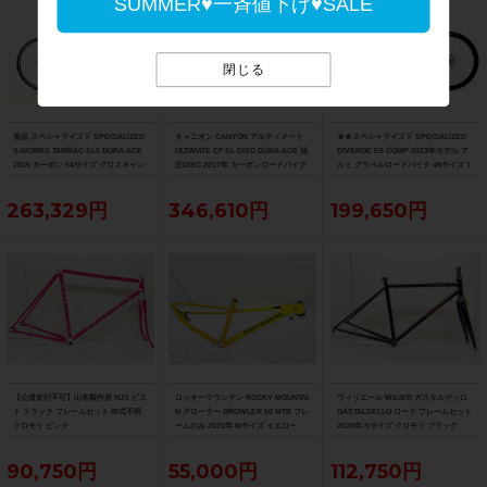
SUMMER♥一斉値下げ♥SALE
閉じる
美品 スペシャライズド SPECIALIZED
キャニオン CANYON アルティメート
★★スペシャライズド SPECIALIZED
S-WORKS TARMAC SL5 DURA-ACE
ULTIMATE CF SL DISC DURA-ACE 油
DIVERGE E5 COMP 2023年モデル ア
2015 カーボン 54サイズ グロスキャン
圧DISC 2017年 カーボンロードバイク
ルミ グラベルロードバイク 49サイズ 1
ディレッド/ブラック/ゴールド
サイズ ブルー
1速 （サイクルパラダイス山口より配
送)
263,329円
346,610円
199,650円
【公道走行不可】山本製作所 NJS ピス
ロッキーマウンテン ROCKY MOUNTAI
ウィリエール WILIER ガスタルデッロ
ト トラック フレームセット 年式不明
N グローラー GROWLER 50 MTB フレ
GASTALDELLO ロード フレームセット
クロモリ ピンク
ームのみ 2021年 Mサイズ イエロー
2020年 Sサイズ クロモリ ブラック
90,750円
55,000円
112,750円