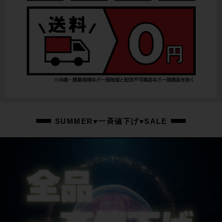
スプロケット
SHIMANO HG700
ブレーキキャリパー
SHIMANO 105 R7070/油圧DISC
ホイール
MERIDA/700X32C
ステム
SUMMER♥一斉値下げ♥SALE
MERIDA/100mm
ハンドル
MERIDA/400mm
シートポスト
MERIDA