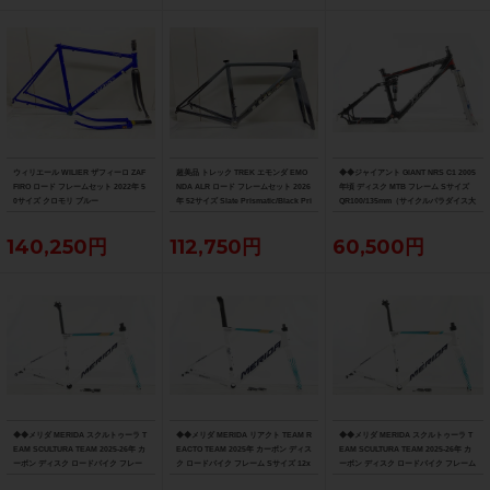
ウィリエール WILIER ザフィーロ ZAF
超美品 トレック TREK エモンダ EMO
◆◆ジャイアント GIANT NRS C1 2005
FIRO ロード フレームセット 2022年 5
NDA ALR ロード フレームセット 2026
年頃 ディスク MTB フレーム Sサイズ
0サイズ クロモリ ブルー
年 52サイズ Slate Prismatic/Black Pri
QR100/135mm（サイクルパラダイス大
smatic Fade
阪より配送）
140,250円
112,750円
60,500円
◆◆メリダ MERIDA スクルトゥーラ T
◆◆メリダ MERIDA リアクト TEAM R
◆◆メリダ MERIDA スクルトゥーラ T
EAM SCULTURA TEAM 2025-26年 カ
EACTO TEAM 2025年 カーボン ディス
EAM SCULTURA TEAM 2025-26年 カ
ーボン ディスク ロードバイク フレー
ク ロードバイク フレーム Sサイズ 12x
ーボン ディスク ロードバイク フレーム
ム XXSサイズ 12x100/142mm（サイ
100/142mm 700C（サイクルパラダイ
Sサイズ 12x100/142mm 700C（サイク