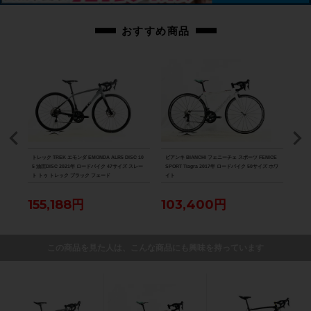
おすすめ商品
D-R8
トレック TREK エモンダ EMONDA ALR5 DISC 10
ビアンキ BIANCHI フェニーチェ スポーツ FENICE
スペシ
パラダ
5 油圧DISC 2021年 ロードバイク 47サイズ スレー
SPORT Tiagra 2017年 ロードバイク 50サイズ ホワ
ーツ 
ト トゥ トレック ブラック フェード
イト
バイク
155,188円
103,400円
12
この商品を見た人は、こんな商品にも興味を持っています