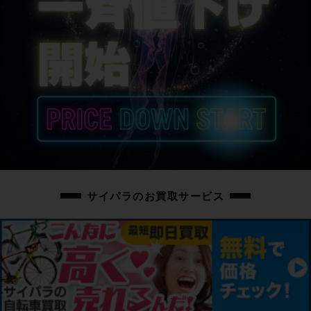
サドル
MERIDA
商品の状態
中古：S（ほぼ新品・新古未使用品）
こちらの自転車は以下の確認を行っております。
変速：正常に動作します。
ブレーキ：正常に動作します。
タイヤ：パンクはしておりません。
フレーム、その他外観：シートポストにスレキズがあります
その他、フレームやパーツに保管に伴う小キズやスレキズ、薄い汚れ程度はあ
りますが、未走行の超美品車体です。
サイパラのお買取サービス
上記以外の確認とメンテナンスは行っておりません。
付属品：ペダルは付属いたしません。別途ご用意下さい。
画像に無いキズや汚れもございます。※ペダルなどの付属品に関しては写真に
写っているものですべてとなりますのでご了承ください。
商品コード
cpt-2606041302-bi-037600531