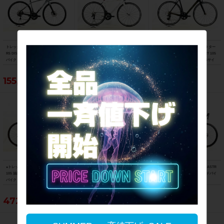
トレック TREK エモンダ EMONDA AL
ビアンキ BIANCHI フェニーチェ スポ
スペシャライズド SPECIALIZED ター
R5 DISC 105 油圧DISC 2021年 ロード
ーツ FENICE SPORT Tiagra 2017年
マック スポーツ TARMAC SPORT 105
バイク 47サイズ スレート トゥ トレッ
ロードバイク 50サイズ ホワイト
2018年 カーボンロードバイク 56サイ
ク ブラック フェード
ズ サガン スーパースター
155,188円
103,400円
121,000円
●トレック TREK マドン MADONE SL6
フェルト FELT F5 105 2013年 カーボ
サンピード SUNPEED アストロ ASTR
105 油圧DISC 2021年 カーボンロード
ンロードバイク 58サイズ ブラック
O Tiagra 油圧DISC 2025年 ロードバイ
バイク 52サイズ リチウムグレー/トレ
ク Lサイズ ブラック
ックブラック ☆
472,153円
55,000円
63,800円