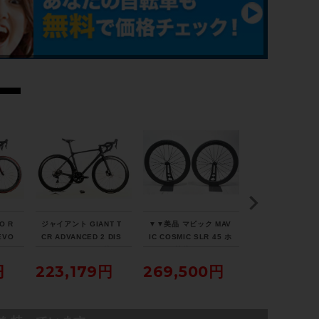
O R
ジャイアント GIANT T
▼▼美品 マビック MAV
▼▼トレック TRE
EVO
CR ADVANCED 2 DIS
IC COSMIC SLR 45 ホ
ONDA SL5 DISC
タム
C SE 105 パワメ付 ホ
イール 前後 セット シマ
2023年 カーボン
ロード
イールカスタム 2021年
ノフリー 11速 チューブ
ドバイク 50サイズ
円
223,179円
269,500円
214,500
ヴァ
カーボンロードバイク
レスレディ セラミック
1速（サイクルパ
Mサイズ カーボンカラ
ベアリング（サイクルパ
ス福岡より配送）
ー
ラダイス福岡より配送）