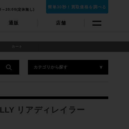
簡単30秒！買取価格を調べる
0～20:00(定休無し)
通販
店舗
カート
カテゴリから探す
ALLY リアディレイラー