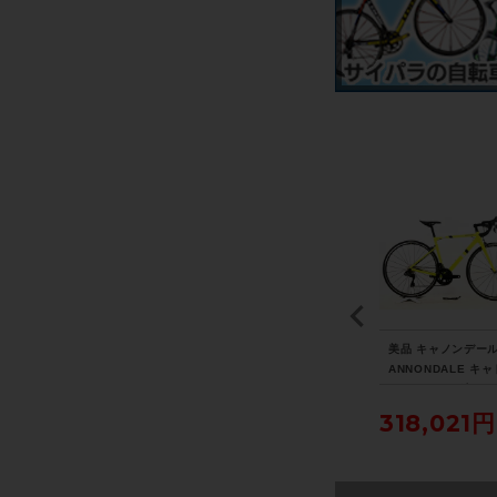
ェ
◆◆トレック TREK レ
シマノ SHIMANO アル
美品 キャノンデール
N
イル RAIL 5 2021年モ
テグラ ULTEGRA PD-R
ANNONDALE キャ
モリ
デル アルミ 電動アシス
8000 ビンディングペダ
CAAD 13 12速 UL
ro
トマウンテンバイク e-
ル 〇
RA Di2 リムブレー
258,500円
7,040円
318,021円
速
MTB Mサイズ SRAM S
021年 ロードバイク
ス大
X EAGLE 1x12速 （サ
サイズ ニュークリ
イクルパラダイス大阪よ
エロー
り配送）