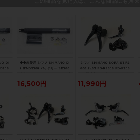
この商品を見た人は、こんな商品にも興味
O Di
◆◆未使用 シマノ SHIMANO Di
シマノ SHIMANO SORA ST-R3
D300
2 BT-DN300 バッテリー SD300
000 2x9S FD-R3000 RD-R300
パラダ
内蔵バッテリー（サイクルパラダ
0 - 機械式 リムブレーキ コンポ
イス大阪より配送）
セット 〇
16,500円
11,990円
-5700
シマノ SHIMANO SORA ST-R3
シマノ SHIMANO ACERA ST-T