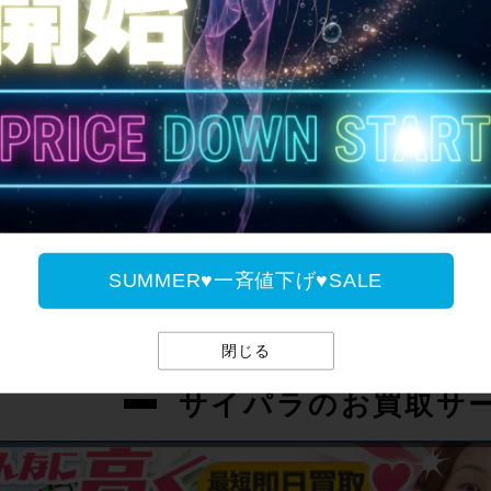
SUMMER♥一斉値下げ♥
SUMMER♥一斉値下げ♥SALE
閉じる
サイパラのお買取サ