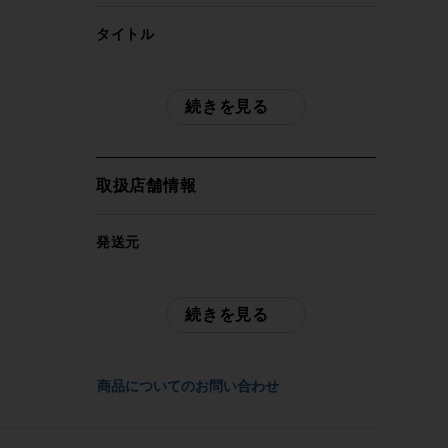
タイトル
カンパニョーロ CAMPAGNOLO ラリー
RALLY リアディレイラー
続きを見る
商品種類
リアディレイラー
取扱店舗情報
メーカー
発送元
CAMPAGNOLO
サイクルパラダイス東京
※本商品は店頭で現物確認が出来ません。
続きを見る
ご不明点はお問い合わせ欄よりご質問下さ
参考価格
い。
-
商品についてのお問い合わせ
配送
重量
佐川急便にて全国配送いたします。