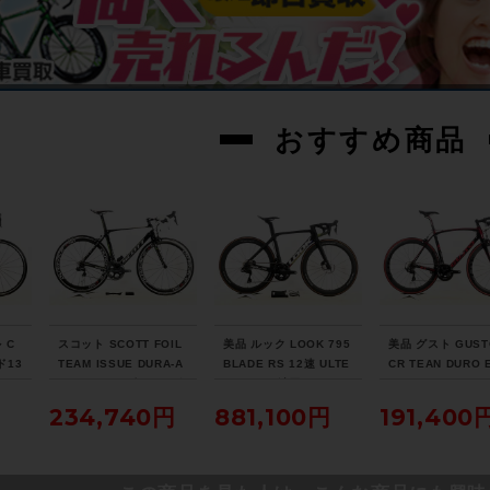
おすすめ商品
 C
スコット SCOTT FOIL
美品 ルック LOOK 795
美品 グスト GUST
ド13
TEAM ISSUE DURA-A
BLADE RS 12速 ULTE
CR TEAN DURO 
TEG
CE Di2 2013年 カーボ
GRA Di2 油圧DISC パ
105 ホイールカス
キ 2
ンロードバイク 54サイ
ワメ付 2023年 カーボ
2021年 カーボン
234,740円
881,100円
191,400
 51
ズ チームオリカグリー
ンロードバイク XSサイ
バイク Lサイズ ラ
アイ
ンエッジカラー
ズ プロチームブラック
レッド
マット