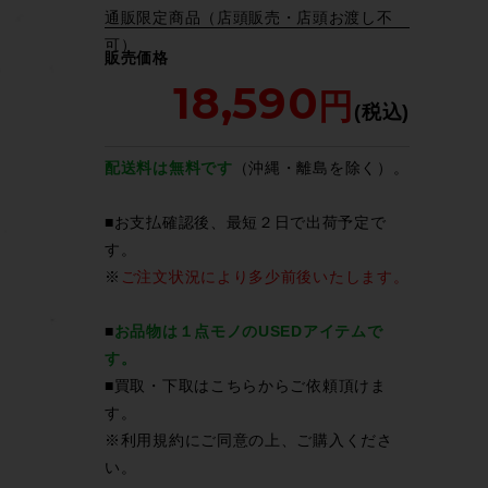
通販限定商品（店頭販売・店頭お渡し不
可）
販売価格
18,590
配送料は無料です
（沖縄・離島を除く）。
■お支払確認後、最短２日で出荷予定で
す。
※
ご注文状況により多少前後いたします。
■
お品物は１点モノのUSEDアイテムで
す。
■買取・下取は
こちら
からご依頼頂けま
す。
※
利用規約
にご同意の上、ご購入くださ
い。