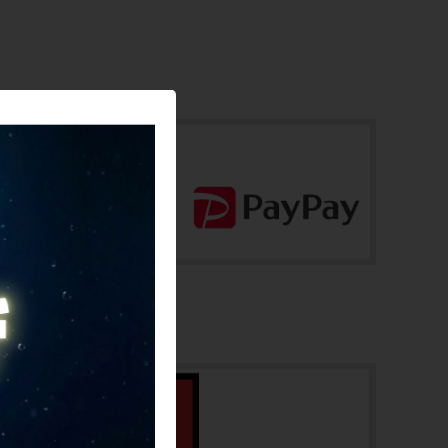
-
お問合わせ番号
商品の状態
cps-2605284022-pa-037682820
中古：D（強い使用感あり/目立つキズ、ヨ
ゴレ、サビなど）
使用に伴う傷や擦れ傷、錆や汚れがありま
す。
使用感があり、キズ、汚れがあります。
ボルトにサビがあります。 プーリーの割
れはありませんが動きがかなり悪い状態で
す。
※付属品に関しては写真に写っているもの
ですべてとなります。
商品コード
cps-2605284022-pa-037682820