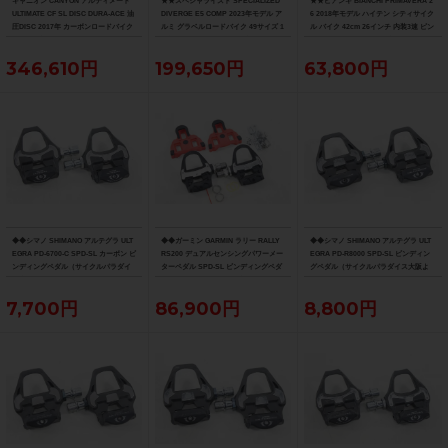
キャニオン CANYON アルティメート
★★スペシャライズド SPECIALIZED
★★ビアンキ BIANCHI PRIMAVERA 2
ULTIMATE CF SL DISC DURA-ACE 油
DIVERGE E5 COMP 2023年モデル ア
6 2018年モデル ハイテン シティサイク
圧DISC 2017年 カーボンロードバイク
ルミ グラベルロードバイク 49サイズ 1
ル バイク 42cm 26インチ 内装3速 ピン
サイズ ブルー
1速 （サイクルパラダイス山口より配
ク（サイクルパラダイス山口より配送)
送)
346,610円
199,650円
63,800円
◆◆シマノ SHIMANO アルテグラ ULT
◆◆ガーミン GARMIN ラリー RALLY
◆◆シマノ SHIMANO アルテグラ ULT
EGRA PD-6700-C SPD-SL カーボン ビ
RS200 デュアルセンシングパワーメー
EGRA PD-R8000 SPD-SL ビンディン
ンディングペダル（サイクルパラダイ
ターペダル SPD-SL ビンディングペダ
グペダル（サイクルパラダイス大阪よ
ス大阪より配送）
ル（サイクルパラダイス大阪より配
り配送）
送）
7,700円
86,900円
8,800円