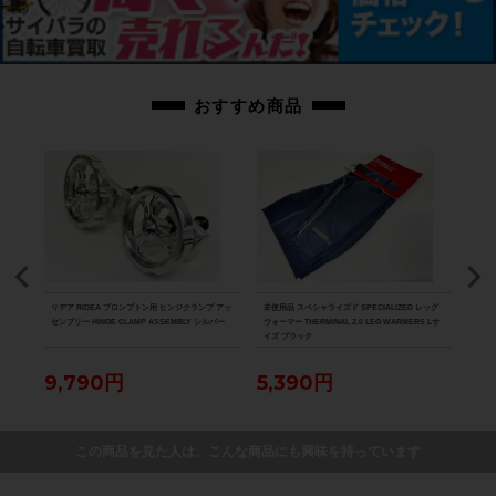
おすすめ商品
ICE
リデア RIDEA ブロンプトン用 ヒンジクランプ アッ
未使用品 スペシャライズド SPECIALIZED レッグ
未使用
ズ ホワ
センブリー HINGE CLAMP ASSEMBLY シルバー
ウォーマー THERMINAL 2.0 LEG WARMERS Lサ
ウォー
イズ ブラック
N W
9,790円
5,390円
5,
この商品を見た人は、こんな商品にも興味を持っています