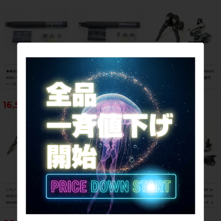
◆◆未使用 シマノ SHIMANO Di2 BT-D
◆◆未使用 シマノ SHIMANO Di2 BT-D
シマノ SHIMANO ULTEGRA ST-R8000
N300 バッテリー SD300 内蔵バッテリ
N300 バッテリー SD300 内蔵バッテリ
2x11S FD-R8000 RD-R8000 - 機械式
ー（サイクルパラダイス大阪より配
ー（サイクルパラダイス大阪より配
リムブレーキ コンポセット 〇
送）
送）
16,500円
16,500円
44,990円
シマノ SHIMANO ULTEGRA Di2 ST-R
シマノ SHIMANO 105 ST-5700 2x10S
シマノ SHIMANO SORA ST-R3000 2x
8070 2x11S FD-R8050 RD-R8050-SS
FC-5750 50-34T/170mm FD-5700 RD-5
9S FD-R3000 バンド径34.9mm RD-R3
BR-R8070 電動Di2 油圧DISC コンポセ
700 BR-5700 機械式 リムブレーキ コ
000 BR-R3000 機械式 リムブレーキ コ
ット 〇
ンポセット 〇
ンポセット 〇