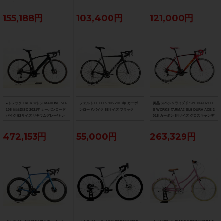
ク ブラック フェード
ズ サガン スーパースター
155,188円
103,400円
121,000円
●トレック TREK マドン MADONE SL6
フェルト FELT F5 105 2013年 カーボ
美品 スペシャライズド SPECIALIZED
105 油圧DISC 2021年 カーボンロード
ンロードバイク 58サイズ ブラック
S-WORKS TARMAC SL5 DURA-ACE 2
バイク 52サイズ リチウムグレー/トレ
015 カーボン 54サイズ グロスキャンデ
ックブラック ☆
ィレッド/ブラック/ゴールド
472,153円
55,000円
263,329円