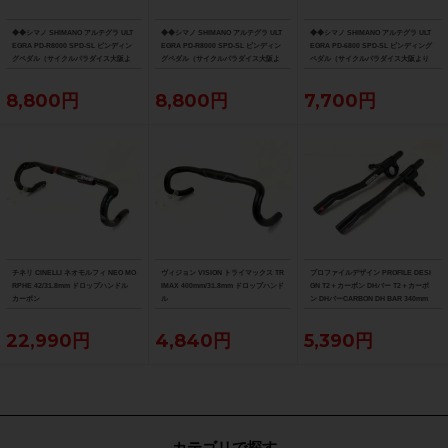
◆◆シマノ SHIMANO アルテグラ ULT
◆◆シマノ SHIMANO アルテグラ ULT
◆◆シマノ SHIMANO アルテグラ ULT
EGRA PD-R8000 SPD-SL ビンディン
EGRA PD-R8000 SPD-SL ビンディン
EGRA PD-6800 SPD-SL ビンディング
グペダル（サイクルパラダイス大阪よ
グペダル（サイクルパラダイス大阪よ
ペダル（サイクルパラダイス大阪より
り配送）
り配送）
配送）
8,800円
8,800円
7,700円
チネリ CINELLI ネオモルフィ NEO MO
ヴィジョン VISION トライマックス TR
プロファイルデザイン PROFILE DESI
RPHE 42/31.8mm ドロップハンドル
IMAX 400mm/31.8mm ドロップハンド
GN T2＋カーボン DHバー T2＋カーボ
カーボン
ル
ン DHバーCARBON DH BAR 340mm
22,990円
4,840円
5,390円
カテゴリで探す