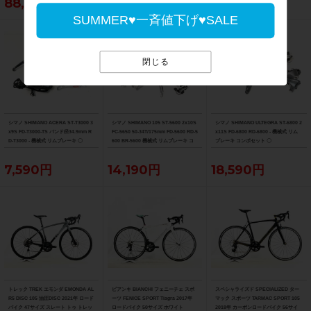
88,990円
19,690円
9,790円
SUMMER♥一斉値下げ♥SALE
閉じる
シマノ SHIMANO ACERA ST-T3000 3
シマノ SHIMANO 105 ST-5600 2x10S
シマノ SHIMANO ULTEGRA ST-6800 2
x9S FD-T3000-TS バンド径34.9mm R
FC-5650 50-34T/175mm FD-5600 RD-5
x11S FD-6800 RD-6800 - 機械式 リム
D-T3000 - 機械式 リムブレーキ 〇
600 BR-5600 機械式 リムブレーキ コ
ブレーキ コンポセット 〇
ンポセット 〇
7,590円
14,190円
18,590円
トレック TREK エモンダ EMONDA AL
ビアンキ BIANCHI フェニーチェ スポ
スペシャライズド SPECIALIZED ター
R5 DISC 105 油圧DISC 2021年 ロード
ーツ FENICE SPORT Tiagra 2017年
マック スポーツ TARMAC SPORT 105
バイク 47サイズ スレート トゥ トレッ
ロードバイク 50サイズ ホワイト
2018年 カーボンロードバイク 56サイ