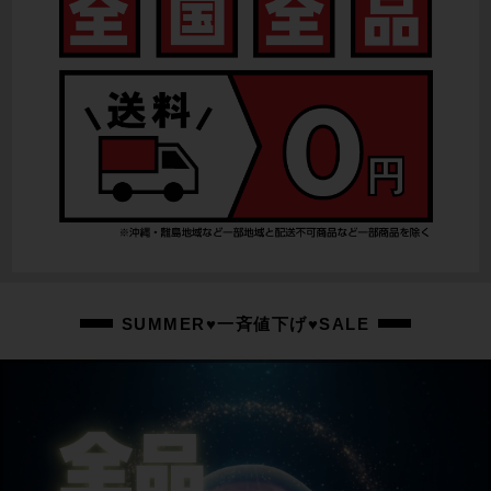
SUMMER♥一斉値下げ♥SALE