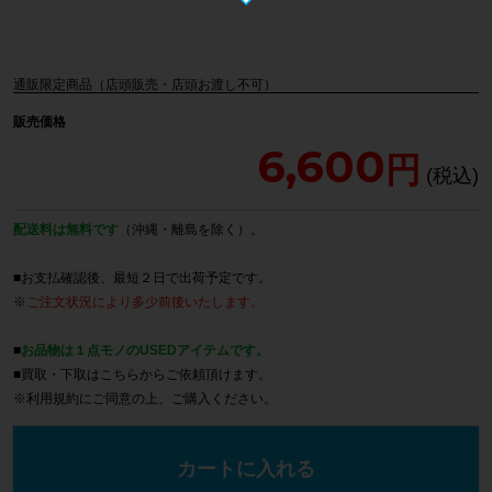
通販限定商品（店頭販売・店頭お渡し不可）
販売価格
6,600
配送料は無料です
（沖縄・離島を除く）。
■お支払確認後、最短２日で出荷予定です。
※
ご注文状況により多少前後いたします。
■
お品物は１点モノのUSEDアイテムです。
■買取・下取は
こちら
からご依頼頂けます。
※
利用規約
にご同意の上、ご購入ください。
カートに入れる