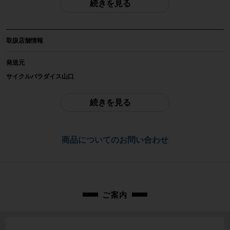
続きを見る
商品種類
チェーンリング
取扱店舗情報
メーカー
Cannondale
発送元
サイクルパラダイス山口
参考価格
※本商品は店頭で現物確認が出来ません。
-
ご不明点はお問い合わせ欄よりご質問下さい。
続きを見る
重量
配送
-
佐川急便にて全国配送いたします。
商品についてのお問い合わせ
商品の状態
お問合わせ番号
中古：B（使用感少な目/小キズ、ヨゴレ少々）
cpj-26011786-pa-003101094
小キズ、ヨゴレ少々ございますが使用感の少ないお品物です。
状態は画像にてご確認ください。
ご案内
商品コード
cpj-26011786-pa-003101094