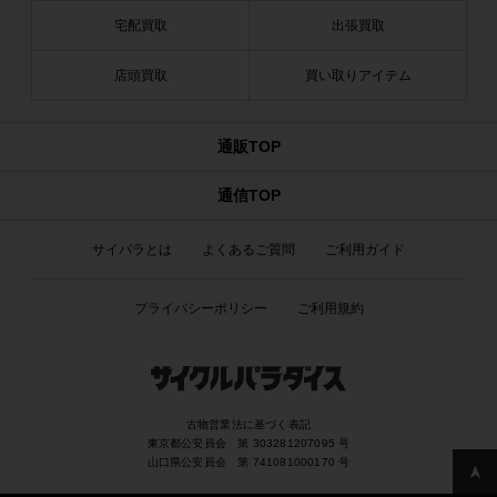
宅配買取
出張買取
店頭買取
買い取りアイテム
通販TOP
通信TOP
サイパラとは
よくあるご質問
ご利用ガイド
プライバシーポリシー
ご利用規約
古物営業法に基づく表記
東京都公安員会 第 303281207095 号
山口県公安員会 第 741081000170 号