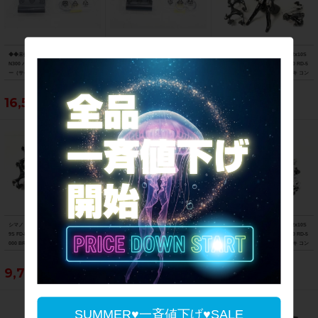
◆◆未使用 シマノ SHIMANO Di2 BT-D
◆◆未使用 シマノ SHIMANO Di2 BT-D
シマノ SHIMANO 105 ST-5700 2x10S
N300 バッテリー SD300 内蔵バッテリ
N300 バッテリー SD300 内蔵バッテリ
FC-5750 50-34T/170mm FD-5700 RD-5
ー（サイクルパラダイス大阪より配
ー（サイクルパラダイス大阪より配
700 BR-5700 機械式 リムブレーキ コン
送）
送）
ポセット 〇
16,500円
16,500円
19,690円
シマノ SHIMANO SORA ST-R3000 2x
シマノ SHIMANO ACERA ST-T3000 3
シマノ SHIMANO 105 ST-5600 2x10S
9S FD-R3000 バンド径34.9mm RD-R3
x9S FD-T3000-TS バンド径34.9mm R
FC-5650 50-34T/175mm FD-5600 RD-5
000 BR-R3000 機械式 リムブレーキ コ
D-T3000 - 機械式 リムブレーキ 〇
600 BR-5600 機械式 リムブレーキ コン
ンポセット 〇
ポセット 〇
9,790円
7,590円
14,190円
SUMMER♥一斉値下げ♥SALE