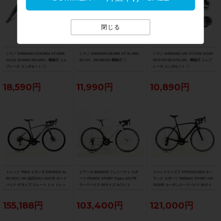
閉じる
シマノ SHIMANO ULTEGRA ST-6800
シマノ SHIMANO DEORE XT SL-M81
シマノ SHIMANO 105 ST-5700 2x10S
2x11S FD-6800 RD-6800 - 機械式 リム
00 12S - RD-M8100 機械式 〇
FD-5700 RD-5701-GS - 機械式 リムブ
ブレーキ コンポセット 〇
レーキ コンポセット 〇
18,590円
11,990円
10,890円
トレック TREK エモンダ EMONDA AL
ビアンキ BIANCHI フェニーチェ スポ
スペシャライズド SPECIALIZED ター
R5 DISC 105 油圧DISC 2021年 ロード
ーツ FENICE SPORT Tiagra 2017年
マック スポーツ TARMAC SPORT 105
バイク 47サイズ スレート トゥ トレッ
ロードバイク 50サイズ ホワイト
2018年 カーボンロードバイク 56サイ
ク ブラック フェード
ズ サガン スーパースター
155,188円
103,400円
121,000円