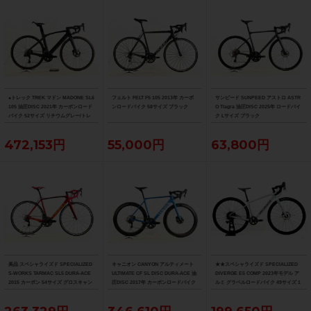
●トレック TREK マドン MADONE SL6
フェルト FELT F5 105 2013年 カーボ
サンピード SUNPEED アストロ ASTR
105 油圧DISC 2021年 カーボンロード
ンロードバイク 58サイズ ブラック
O Tiagra 油圧DISC 2025年 ロードバイ
バイク 52サイズ リチウムグレー/トレ
ク Lサイズ ブラック
ックブラック ☆
472,153円
55,000円
63,800円
美品 スペシャライズド SPECIALIZED
キャニオン CANYON アルティメート
★★スペシャライズド SPECIALIZED
S-WORKS TARMAC SL5 DURA-ACE
ULTIMATE CF SL DISC DURA-ACE 油
DIVERGE E5 COMP 2023年モデル ア
2015 カーボン 54サイズ グロスキャン
圧DISC 2017年 カーボンロードバイク
ルミ グラベルロードバイク 49サイズ 1
ディレッド/ブラック/ゴールド
サイズ ブルー
1速 （サイクルパラダイス山口より配
送)