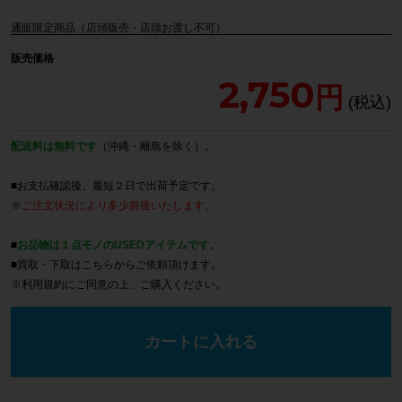
通販限定商品（店頭販売・店頭お渡し不可）
販売価格
2,750
配送料は無料です
（沖縄・離島を除く）。
■お支払確認後、最短２日で出荷予定です。
※
ご注文状況により多少前後いたします。
■
お品物は１点モノのUSEDアイテムです。
■買取・下取は
こちら
からご依頼頂けます。
※
利用規約
にご同意の上、ご購入ください。
カートに入れる