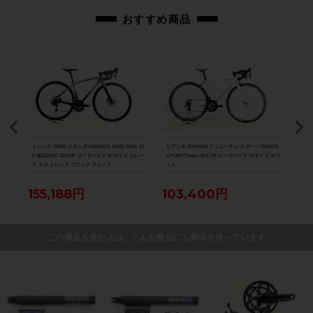
おすすめ商品
D-R8
トレック TREK エモンダ EMONDA ALR5 DISC 10
ビアンキ BIANCHI フェニーチェ スポーツ FENICE
スペシ
パラダ
5 油圧DISC 2021年 ロードバイク 47サイズ スレー
SPORT Tiagra 2017年 ロードバイク 50サイズ ホワ
ーツ 
ト トゥ トレック ブラック フェード
イト
バイク
155,188円
103,400円
12
この商品を見た人は、こんな商品にも興味を持っています