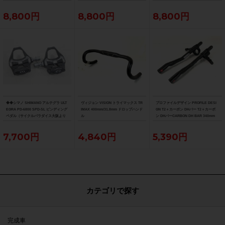
り配送）
り配送）
り配送）
8,800円
8,800円
8,800円
◆◆シマノ SHIMANO アルテグラ ULT
ヴィジョン VISION トライマックス TR
プロファイルデザイン PROFILE DESI
EGRA PD-6800 SPD-SL ビンディング
IMAX 400mm/31.8mm ドロップハンド
GN T2＋カーボン DHバー T2＋カーボ
ペダル（サイクルパラダイス大阪より
ル
ン DHバーCARBON DH BAR 340mm
配送）
7,700円
4,840円
5,390円
カテゴリで探す
完成車