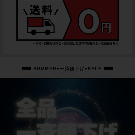
SUMMER♥一斉値下げ♥SALE