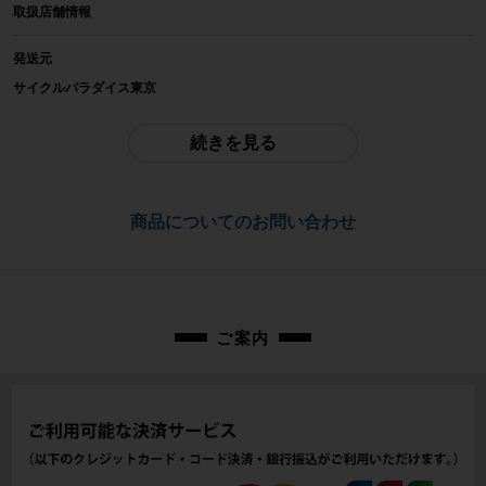
取扱店舗情報
SHIMANO
発送元
参考価格
サイクルパラダイス東京
-
※本商品は店頭で現物確認が出来ません。
ご不明点はお問い合わせ欄よりご質問下さい。
続きを見る
重量
配送
-
佐川急便にて全国配送いたします。
商品についてのお問い合わせ
商品の状態
お問合わせ番号
中古：C（使用感あり/キズ、ヨゴレあり）
小傷や擦れ傷、小錆が見られます。
cps-2510034001-pa-037667244
使用感があり、全体的な汚れが目立ちます。
※付属品に関しては写真に写っているものですべてとなります。
ご案内
商品コード
cps-2510034001-pa-037667244