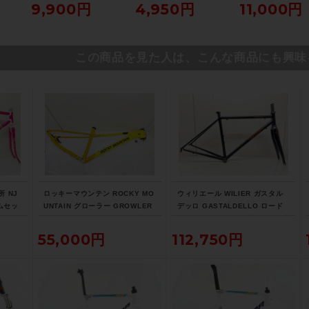
（サ
グペダル SPD-SL（サ
パラダイス山口より配
ィングペダル SPD-
9,900円
4,950円
11,000円
口よ
イクルパラダイス山口よ
送)
（サイクルパラダ
り配送)
口より配送)
この商品を見た人は、こんな商品にも興味
 NJ
ロッキーマウンテン ROCKY MO
ウィリエール WILIER ガスタル
ムセッ
UNTAIN グローラー GROWLER
デッロ GASTALDELLO ロード
ク
50 MTB フレームのみ 2021年 M
フレームセット 2020年 Sサイズ
サイズ イエロー
クロモリ ブラック
55,000円
112,750円