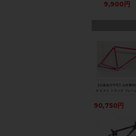
チェ
ブラック 2026年製造
022年製（サイクルパラ
グペダル SPD-SL
5,500円
7,700円
9,900円
02
（サイクルパラダイス山
ダイス山口より配送)
イクルパラダイス山
ラダ
口より配送)
り配送)
【公道走行不可】山本製作所
S ピスト トラック フレー
ト 年式不明 クロモリ ピン
90,750円