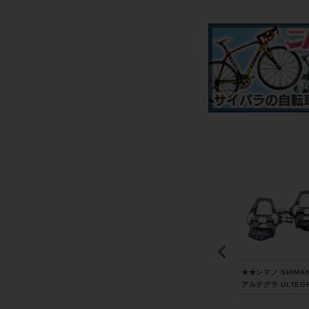
i
★★オージーケー カブ
★★メット MET リヴァ
★★シマノ SHIMA
T
ト OGK KABUTO レク
ーレ RIVALE MIPS Lサ
アルテグラ ULTEG
 5
ト RECT M-L 57-60cm
イズ 58-61cm グレー 2
PD-R8000 ビンデ