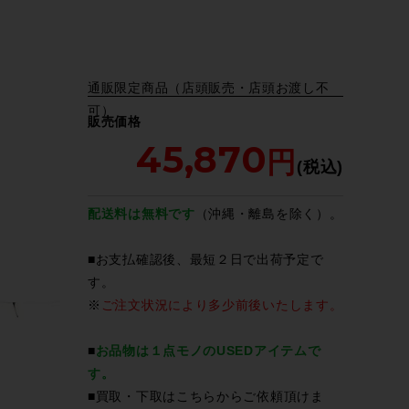
通販限定商品（店頭販売・店頭お渡し不
可）
販売価格
45,870
配送料は無料です
（沖縄・離島を除く）。
■お支払確認後、最短２日で出荷予定で
す。
※
ご注文状況により多少前後いたします。
■
お品物は１点モノのUSEDアイテムで
す。
■買取・下取は
こちら
からご依頼頂けま