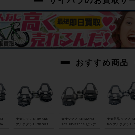
サイパラのお買取サ
おすすめ商品
NO
★★シマノ SHIMANO
★★シマノ SHIMANO
★★美品 シマノ SH
RA
アルテグラ ULTEGRA
105 PD-R7000 ビンデ
NO アルテグラ UL
ィン
PD-R8000 ビンディン
ィングペダル（サイクル
RA PD-R8000 