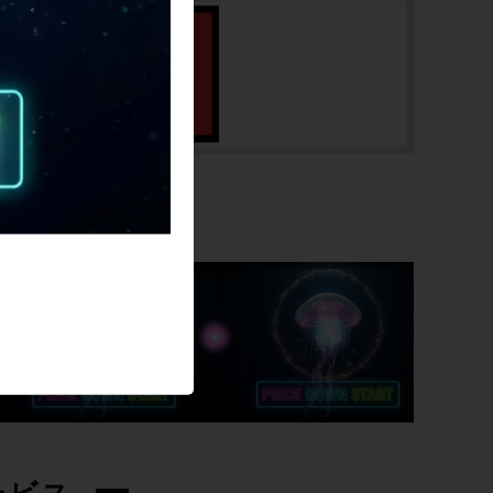
倉庫などで長期間保管されていたお品物と
なります。お届け後は速やかに状態の確認
をお願いいたします。
不良があった場合のみ、お届け日含めて7
日以内にご連絡頂いた場合、ご返品、ご返
金の対応をさせていただきます。代替品の
ご用意はいたしかねますのでご了承くださ
い。
SALE
注：お届け商品の開封日からではなく、あ
くまでも配送会社様からお客様にお届けし
た日を1日目として計算いたします。 ま
た、お届け日含めて7日経過後ご連絡頂い
た場合は、不良、劣化等、理由を問わず返
品、返金、交換等の対応はいたしかねます
のでご了承ください。
期日以内に状態の確認ができない場合や、
ご注文者様以外の方が受け取ってしまい、
確認が遅れる等の心配がある場合は、よく
ご検討の上お求めください。小傷や擦れ