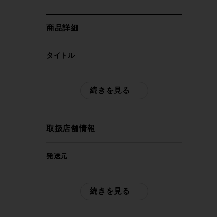
商品詳細
タイトル
ロックショックス ROCKSHOX ドメイン
DOMAIN BOOST フロントフォーク E-
続きを見る
BIKE BOOST フロントフォーク
商品種類
取扱店舗情報
メーカー
発送元
ROCKSHOX
サイクルパラダイス東京
※本商品は店頭で現物確認が出来ません。
続きを見る
ご不明点はお問い合わせ欄よりご質問下さ
参考価格
い。
-