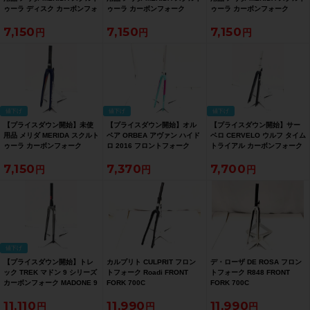
ゥーラ ディスク カーボンフォ
ゥーラ カーボンフォーク
ゥーラ カーボンフォーク
ーク SCULTURA DISC
SCULTURA CARBON FORK
SCULTURA CARBON FORK
7,150
7,150
7,150
CARBON FORK カーボン【お
カーボン【お買い得SALE】
カーボン【お買い得SALE】
買い得SALE】
値下げ
値下げ
値下げ
【プライスダウン開始】未使
【プライスダウン開始】オル
【プライスダウン開始】サー
用品 メリダ MERIDA スクルト
ベア ORBEA アヴァン ハイド
ベロ CERVELO ウルフ タイム
ゥーラ カーボンフォーク
ロ 2016 フロントフォーク
トライアル カーボンフォーク
SCULTURA CARBON FORK
AVANT HYDRO 2016 FRONT
WOLF TIME TRIAL CARBON
7,150
7,370
7,700
カーボン【お買い得SALE】
FORK 700C アルカーボンフ
FORK カーボン【お買い得
ォーク【お買い得SALE】
SALE】
値下げ
【プライスダウン開始】トレ
カルプリト CULPRIT フロン
デ・ローザ DE ROSA フロン
ック TREK マドン 9 シリーズ
トフォーク Roadi FRONT
トフォーク R848 FRONT
カーボンフォーク MADONE 9
FORK 700C
FORK 700C
SERIES CARBON FORK カー
11,110
11,990
11,990
ボン【お買い得SALE】