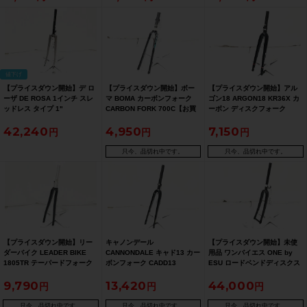
値下げ
【プライスダウン開始】デ ロ
【プライスダウン開始】ボー
【プライスダウン開始】アル
ーザ DE ROSA 1インチ スレ
マ BOMA カーボンフォーク
ゴン18 ARGON18 KR36X カ
ッドレス タイプ 1"
CARBON FORK 700C【お買
ーボン ディスクフォーク
THREADLESS TYPE【お買い
い得SALE】
CARBON DISC ROAD FORK
42,240
4,950
7,150
得SALE】
700C【お買い得SALE】
只今、品切れ中です。
只今、品切れ中です。
【プライスダウン開始】リー
キャノンデール
【プライスダウン開始】未使
ダーバイク LEADER BIKE
CANNONDALE キャド13 カー
用品 ワンバイエス ONE by
1805TR テーパードフォーク
ボンフォーク CADD13
ESU ロードベンドディスクス
1805TR TAPERED FORK【お
FRONT FORK
ルー フォーク OBS-RBD-TH
9,790
13,420
44,000
買い得SALE】
700C【お買い得SALE】
只今、品切れ中です。
只今、品切れ中です。
只今、品切れ中です。