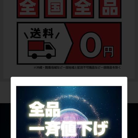
SUMMER♥一斉値下げ♥SALE