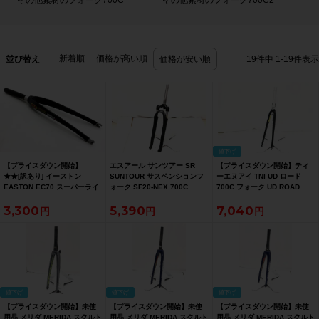
その他素材のフォーク700C
その他素材のフォーク700C2
新着順
価格が高い順
並び替え
価格が安い順
19
件中
1
-
19
件表示
値下げ
【プライスダウン開始】
エスアール サンツアー SR
【プライスダウン開始】ティ
★★[訳あり] イーストン
SUNTOUR サスペンションフ
ーエヌアイ TNI UD ロード
EASTON EC70 スーパーライ
ォーク SF20-NEX 700C
700C フォーク UD ROAD
ト SUPERLITE カーボンフォ
700C FORK【お買い得
3,300
5,390
7,040
ーク 700C（サイクルパラダイ
SALE】
ス山口より配送)【お買い得
SALE】
値下げ
値下げ
値下げ
【プライスダウン開始】未使
【プライスダウン開始】未使
【プライスダウン開始】未使
用品 メリダ MERIDA スクルト
用品 メリダ MERIDA スクルト
用品 メリダ MERIDA スクルト