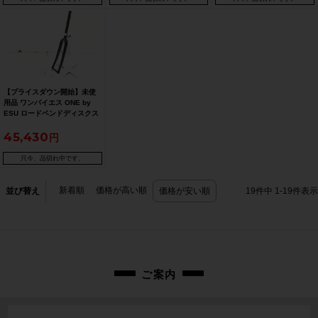
【プライスダウン開始】未使
用品 ワンバイエス ONE by
ESU ロードベンドディスクス
ルー フォーク OBS-RBD-TH
45,430
700C【お買い得SALE】
只今、品切れ中です。
新着順
価格が高い順
並び替え
価格が安い順
19
件中
1
-
19
件表示
ご案内