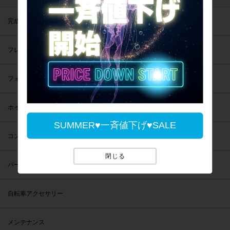
完成車
フレーム
フォーク
ホイール
SUMMER♥一斉値下げ♥SALE
コンポーネント
閉じる
パーツ
自転車アクセサリー
メンテナンス