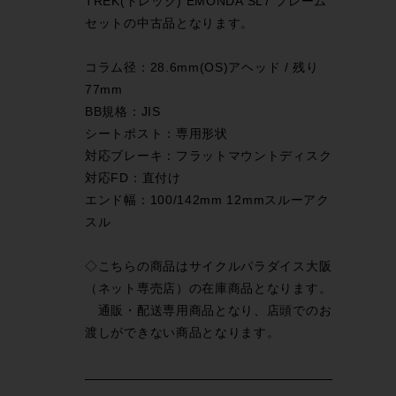
TREK(トレック) EMONDA SL7 フレーム
セットの中古品となります。
コラム径：28.6mm(OS)アヘッド / 残り
77mm
BB規格：JIS
シートポスト：専用形状
対応ブレーキ：フラットマウントディスク
対応FD：直付け
エンド幅：100/142mm 12mmスルーアク
スル
◇こちらの商品はサイクルパラダイス大阪
（ネット専売店）の在庫商品となります。
通販・配送専用商品となり、店頭でのお
渡しができない商品となります。