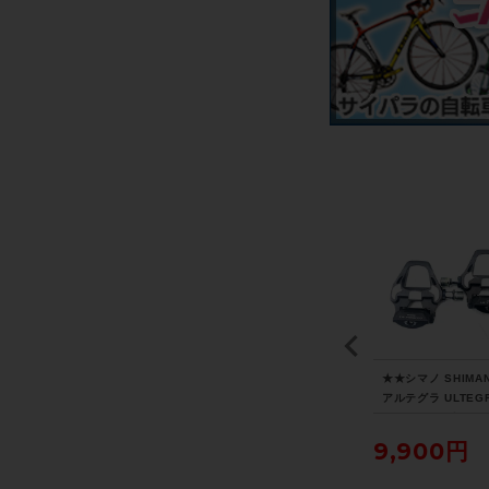
i
★★オージーケー カブ
★★メット MET リヴァ
★★シマノ SHIMA
T
ト OGK KABUTO レク
ーレ RIVALE MIPS Lサ
アルテグラ ULTEG
 5
ト RECT M-L 57-60cm
イズ 58-61cm グレー 2
PD-R8000 ビンデ
チェ
ブラック 2026年製造
022年製（サイクルパラ
グペダル SPD-SL
5,500円
7,700円
9,900円
02
（サイクルパラダイス山
ダイス山口より配送)
イクルパラダイス山
ラダ
口より配送)
り配送)