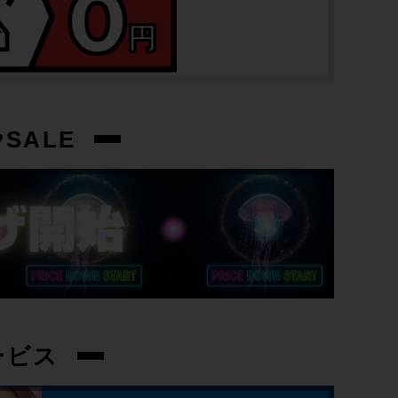
トップチューブ
543mm
重量
SALE
2.03kg
クランク
-
変速レバー
-
ービス
フロントディレイラー
-