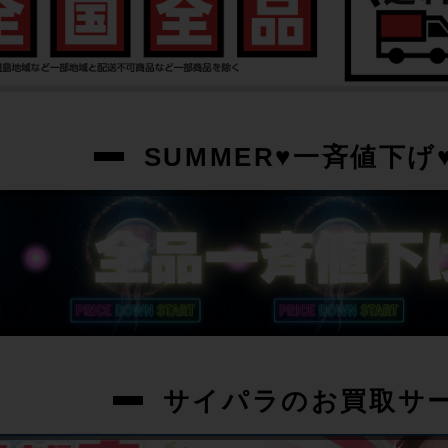
SUMMER♥一斉値下げ♥
サイパラのお買取サ