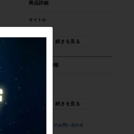
商品詳細
タイトル
トレック TREK エモンダ EMONDA SL7
2024年 カーボン ディスク ロード フレー
続きを見る
ム 54サイズ 12x100/142mm スルーアク
スル 700C
取扱店舗情報
自転車種
フレーム（ロード）
発送元
サイクルパラダイス大阪（ネット店）
年式
続きを見る
2024年
配送
佐川急便にて全国配送いたします。
参考価格
商品についてのお問い合わせ
-