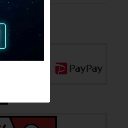
お問合わせ番号
cpo-2512285101-fr-038600565
フレーム素材
カーボン
メーカーサイズ
54
適正身長
172cm - 177cm（メーカ推奨）
ヘッドチューブ
131mm
シートチューブ
496mm