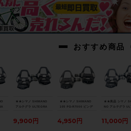
おすすめ商品
NO
★★シマノ SHIMANO
★★シマノ SHIMANO
★★美品 シマノ SH
RA
アルテグラ ULTEGRA
105 PD-R7000 ビンデ
NO アルテグラ UL
ィン
PD-R8000 ビンディン
ィングペダル（サイクル
RA PD-R8000 
（サ
グペダル SPD-SL（サ
パラダイス山口より配
ィングペダル SPD-
9,900円
4,950円
11,000円
口よ
イクルパラダイス山口よ
送)
（サイクルパラダ
り配送)
口より配送)