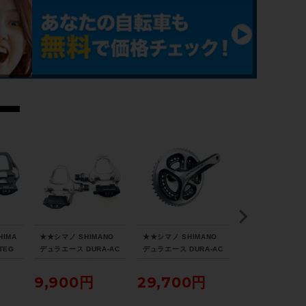
リアディレイラー
-
スプロケット
-
ブレーキキャリパー
-
ホイール
-
IMA
★★シマノ SHIMANO
★★シマノ SHIMANO
★★キングケージ 
TEG
デュラエース DURA-AC
デュラエース DURA-AC
CAGE USA SS
ビンデ
E PD-7810 ビンディン
E FC-9000 50-34T 2
ケージ 2個セッ
ステム
SL
グペダル（サイクルパラ
×11s 165mm クランク
クルパラダイス山
9,900円
29,700円
8,800円
イス山
ダイス山口より配送)
セット 緩み止めプレー
配送)
-
ト、ボルト欠品（サイク