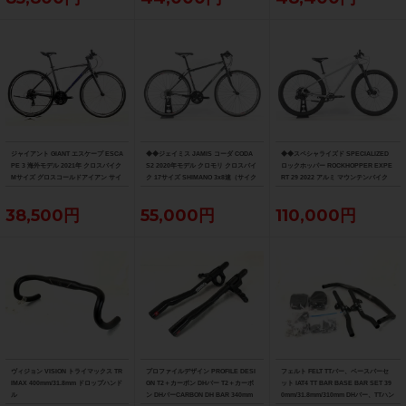
ジャイアント GIANT エスケープ ESCA
◆◆ジェイミス JAMIS コーダ CODA
◆◆スペシャライズド SPECIALIZED
PE 3 海外モデル 2021年 クロスバイク
S2 2020年モデル クロモリ クロスバイ
ロックホッパー ROCKHOPPER EXPE
Mサイズ グロスコールドアイアン サイ
ク 17サイズ SHIMANO 3x8速（サイク
RT 29 2022 アルミ マウンテンバイク
ドスタンド付
ルパラダイス大阪より配送）
MTB Mサイズ SRAM SX EAGLE 1x12
速（サイクルパラダイス大阪より配
38,500円
55,000円
110,000円
送）
ヴィジョン VISION トライマックス TR
プロファイルデザイン PROFILE DESI
フェルト FELT TTバー、ベースバーセ
IMAX 400mm/31.8mm ドロップハンド
GN T2＋カーボン DHバー T2＋カーボ
ット IAT4 TT BAR BASE BAR SET 39
ル
ン DHバーCARBON DH BAR 340mm
0mm/31.8mm/310mm DHバー、TTハン