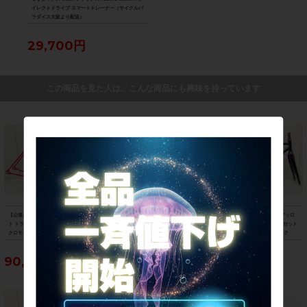
ューブ
イレクトドライブ スマートトレーナー（サイクルパ
ORD
ラダイス大阪より配送）
ップ
ダイ
29,700円
5,
この商品を見た人は、こんな商品にも興味を持っています
【公道走行不可】山本製作所 NJS ピス
ロッキーマウンテン ROCKY MOUNTAI
ウィリエール WILIER ガスタルデッロ
ト トラック フレームセット 年式不明
N グローラー GROWLER 50 MTB フレ
GASTALDELLO ロード フレームセット
クロモリ ピンク
ームのみ 2021年 Mサイズ イエロー
2020年 Sサイズ クロモリ ブラック
90,750円
55,000円
112,750円