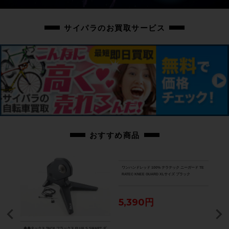
商品コード
cpt-2408010902-fr-037600058
サイパラのお買取サービス
おすすめ商品
ワンハンドレッド 100% テラテック ニーガード TE
RATEC KNEE GUARD XLサイズ ブラック
5,390円
DISC
◆◆タックス TACX フラックス FLUX S SMART ダ
★★カ