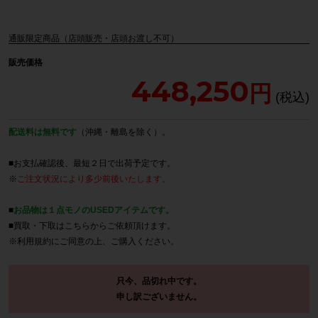
通販限定商品（店頭販売・店頭お渡し不可）
販売価格
448,250
配送料は無料です
（沖縄・離島を除く）。
■お支払確認後、最短２日で出荷予定です。
※
ご注文状況により多少前後いたします。
■
お品物は１点モノのUSEDアイテムです。
■買取・下取は
こちら
からご依頼頂けます。
※
利用規約
にご同意の上、ご購入ください。
只今、品切れ中です。
申し訳ございません。