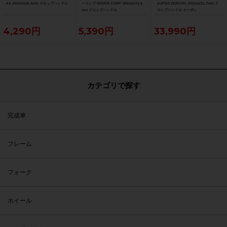
AA 440mm/25.4mm ドロップハンドル
ーコンプ HOVER COMP 380mm/31.8
SUPER ZERO RS 400mm/31.7mm ド
mm ドロップハンドル
ロップハンドル カーボン
4,290円
5,390円
33,990円
カテゴリで探す
完成車
フレーム
フォーク
ホイール