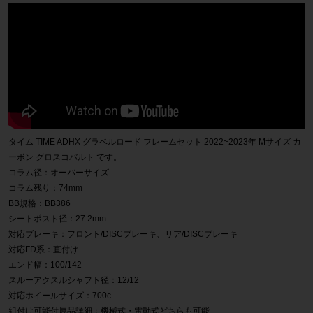
タイム TIME ADHX グラベルロード フレームセット 2022~2023年 Mサイズ カ
ーボン グロスコバルト です。
コラム径：オーバーサイズ
コラム残り：74mm
BB規格：BB386
シートポスト径：27.2mm
対応ブレーキ：フロント/DISCブレーキ、リア/DISCブレーキ
対応FD系：直付け
エンド幅：100/142
スルーアクスルシャフト径：12/12
対応ホイールサイズ：700c
組付け可能付属品詳細：機械式・電動式どちらも可能