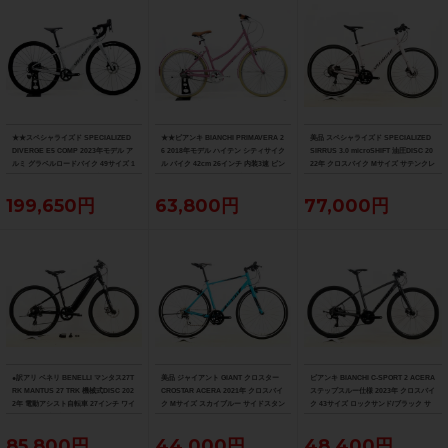
★★スペシャライズド SPECIALIZED
★★ビアンキ BIANCHI PRIMAVERA 2
美品 スペシャライズド SPECIALIZED
DIVERGE E5 COMP 2023年モデル ア
6 2018年モデル ハイテン シティサイク
SIRRUS 3.0 microSHIFT 油圧DISC 20
ルミ グラベルロードバイク 49サイズ 1
ル バイク 42cm 26インチ 内装3速 ピン
22年 クロスバイク Mサイズ サテンクレ
1速 （サイクルパラダイス山口より配
ク（サイクルパラダイス山口より配送)
イ サイドスタンド付
送)
199,650円
63,800円
77,000円
●訳アリ ベネリ BENELLI マンタス27T
美品 ジャイアント GIANT クロスター
ビアンキ BIANCHI C-SPORT 2 ACERA
RK MANTUS 27 TRK 機械式DISC 202
CROSTAR ACERA 2021年 クロスバイ
ステップスルー仕様 2023年 クロスバイ
2年 電動アシスト自転車 27インチ ワイ
ク Mサイズ スカイブルー サイドスタン
ク 43サイズ ロックサンド/ブラック サ
ズロード限定ブラック
ド付
イドスタンド付
85,800円
44,000円
48,400円