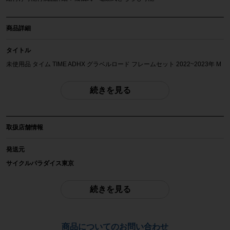
商品詳細
タイトル
未使用品 タイム TIME ADHX グラベルロード フレームセット 2022~2023年 M
サイズ カーボン グロスコバルト
続きを見る
自転車種
フレーム（ロード）
取扱店舗情報
年式
2022~2023年
発送元
サイクルパラダイス東京
参考価格
※本商品は店頭で現物確認が出来ません。
-
ご不明点はお問い合わせ欄よりご質問下さい。
続きを見る
フレーム素材
配送
カーボン
佐川急便にて全国配送いたします。
商品についてのお問い合わせ