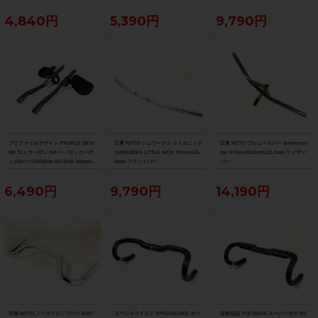
ドル
4,840円
5,390円
9,790円
プロファイルデザイン PROFILE DESI
日東 NITTO シムワークス リトルニック
日東 NITTO ブルムースバー bullmoose
GN T2＋カーボン DHバー T2＋カーボ
SIMWORKS LITTLE NICK 700mm/25.
bar 570mm/100mm/22.2mm ライザー
ン DHバーCARBON DH BAR 340mm
4mm フラットバー
バー
6,490円
9,790円
14,190円
日東 NITTO ノースドロップバー B307
スペシャライズド SPECIALIZED ホバ
未使用品 デダ DEDA スーパーゼロ RS