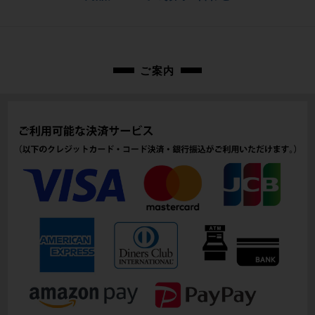
メーカーサイズ
お問合わせ番号
M
cpt-2408010902-fr-037600058
適正身長
ご案内
172~178cm(あくまで目安です)
ヘッドチューブ
149mm(実寸）
シートチューブ
510mm(C-T実寸）
トップチューブ
535mm(C-C実寸）
重量
1.79kg
クランク