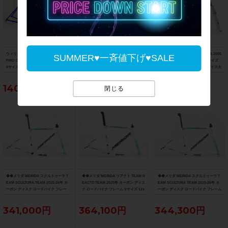
ウィリエール WILIER ザフィーロ ZAF
超美品 トレック TREK エモンダ EMO
◆◆ジャイアント GIANT NRS C1 2005
SUMMER♥一斉値下げ♥SALE
FIRO ロード フレームセット 2022年 5
NDA ALR ロード フレームセット 2026
年頃 ディスク MTB フレーム Sサイズ
0サイズ クロモリ ブルー
年 52サイズ Slate Prismatic/Black Pri
QR100/135mm（サイクルパラダイス大
smatic Fade
阪より配送）
140,250円
112,750円
60,500円
閉じる
◆◆メリダ MERIDA スクルトゥーラ T
◆◆メリダ MERIDA リアクト TEAM R
◆◆メリダ MERIDA スクルトゥーラ T
EAM SCULTURA TEAM 2025-26年 カ
EACTO TEAM 2025年 カーボン ディス
EAM SCULTURA TEAM 2025-26年 カ
ーボン ディスク ロードバイク フレー
ク ロードバイク フレーム Sサイズ 12x
ーボン ディスク ロードバイク フレーム
ム XXSサイズ 12x100/142mm（サイ
100/142mm 700C（サイクルパラダイ
Sサイズ 12x100/142mm 700C（サイク
クルパラダイス大阪より配送）
ス大阪より配送）
ルパラダイス大阪より配送）
341,000円
364,100円
344,300円