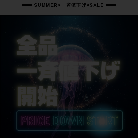
ステム
SUMMER♥一斉値下げ♥SALE
-
ハンドル
-
シートポスト
-
サドル
-
商品の状態
中古：S（ほぼ新品・新古未使用品）
リアエンドにキズがあります。
その他保管に伴う小傷や擦れ傷、薄い汚れ程度はありますが、未走行の超美品
フレームです。
スルーアクスル、電動用グロメット、小物類が付属します。付属品は画像にあ
る物で全てとなります。