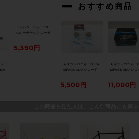
おすすめ商品
ワンハンドレッド 10
0% テラテック ニーガ
ード TERATEC KNEE
GUARD XLサイズ ブラ
5,390円
ック
 フ
★★カンパニョーロ CA
★★カンパニョーロ
SMA
MPAGNOLO レコード
MPAGNOLO レ
イブ
RECORD OC12-REG
RECORD 11S FD
（サ
OUTBOARDCUPS アウ
H28 フロントディ
5,500円
11,000円
阪よ
トボードカップ BBカッ
ラー 直付け 未開
プ ウルトラトルク EPS
（サイクルパラダ
（サイクルパラダイス山
口より配送)
口より配送)
この商品を見た人は、こんな商品にも興味