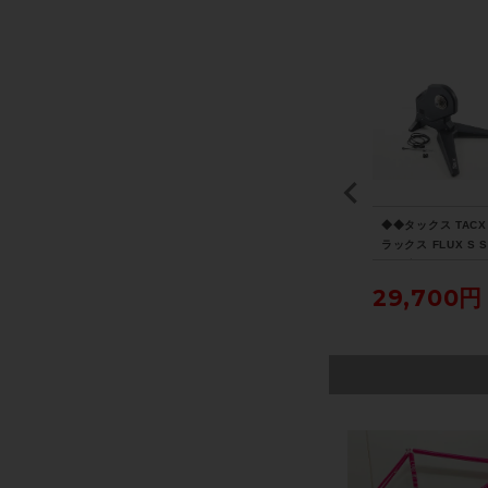
TR
スコープサイクリング S
マビック MAVIC コスミ
◆◆タックス TACX
12
COPE CYCLING R5 ホ
ック COSMIC SLR 45
ラックス FLUX S 
SC
イールセット シマノフ
DISC ホイールセット
RT ダイレクトドラ
リー 11速/12速 リムブ
シマノフリー 11速 DIS
スマートトレーナー
110,000円
148,500円
29,700円
レーキ チューブレスレ
C チューブレスレディ
イクルパラダイス大
ディ カーボン
カーボン
り配送）