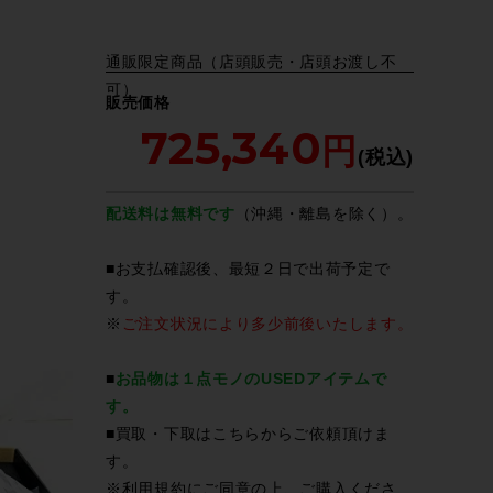
通販限定商品（店頭販売・店頭お渡し不
可）
販売価格
725,340
配送料は無料です
（沖縄・離島を除く）。
■お支払確認後、最短２日で出荷予定で
す。
※
ご注文状況により多少前後いたします。
■
お品物は１点モノのUSEDアイテムで
す。
■買取・下取は
こちら
からご依頼頂けま
す。
※
利用規約
にご同意の上、ご購入くださ