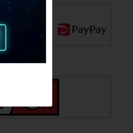
46.5
適正身長
160~170cm(あくまで目安です)
ヘッドチューブ
109mm(実寸）
シートチューブ
465mm(C-T実寸）
トップチューブ
525mm(C-C実寸）
重量