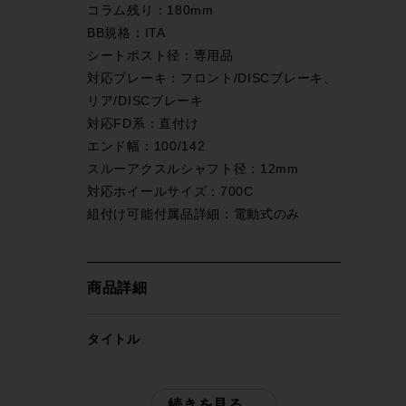
コラム残り：180mm
BB規格：ITA
シートポスト径：専用品
対応ブレーキ：フロント/DISCブレーキ、
リア/DISCブレーキ
対応FD系：直付け
エンド幅：100/142
スルーアクスルシャフト径：12mm
対応ホイールサイズ：700C
組付け可能付属品詳細：電動式のみ
商品詳細
タイトル
未使用品 ピナレロ PINARELLO ドグマ
DOGMA F 2024年 ロード フレームセッ
続きを見る