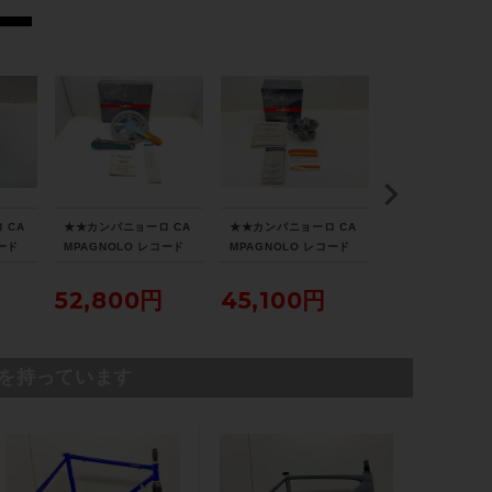
ブレーキキャリパー
-
ホイール
-
 CA
★★カンパニョーロ CA
★★カンパニョーロ CA
シマノ SHIMANO
コード
MPAGNOLO レコード
MPAGNOLO レコード
BL-M9120-L/BR
ステム
15-C
RECORD 11S 53-39T/
RECORD 11S RD15-R
0 油圧DISC 油圧
レイ
172.5mm FC15-RE29
E1 リアディレイラー 美
ブレーキ片側のみ
MOST 一体型/100mm
52,800円
45,100円
16,390円
封品
3C クランクセット 未使
品（サイクルパラダイス
イス山
用品（サイクルパラダイ
山口より配送)
ス山口より配送)
ハンドル
を持っています
MOST 一体型/400mm
シートポスト
-