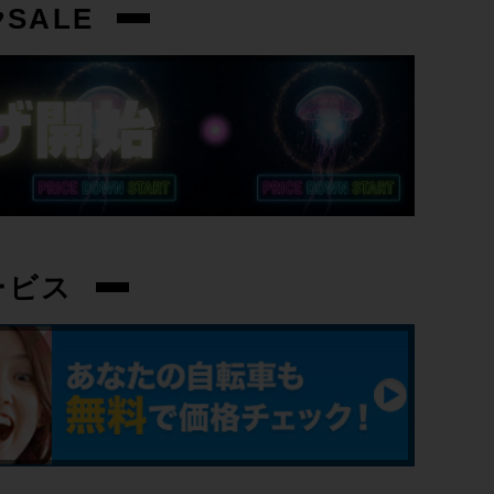
1.58kg
SALE
クランク
-
変速レバー
-
フロントディレイラー
ービス
-
リアディレイラー
-
スプロケット
-