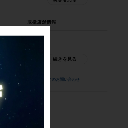
ト 46.5サイズ 2024年 カーボン ブルー
自転車種
取扱店舗情報
フレーム（ロード）
発送元
年式
サイクルパラダイス東京
2024年
※本商品は店頭で現物確認が出来ません。
続きを見る
ご不明点はお問い合わせ欄よりご質問下さ
い。
参考価格
-
商品についてのお問い合わせ
配送
佐川急便にて全国配送いたします。
フレーム素材
カーボン
お問合わせ番号
cpt-2410030903-fr-037601183
メーカーサイズ