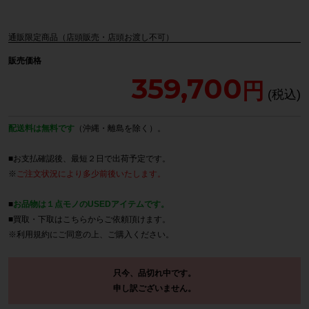
通販限定商品（店頭販売・店頭お渡し不可）
販売価格
359,700
配送料は無料です
（沖縄・離島を除く）。
■お支払確認後、最短２日で出荷予定です。
※
ご注文状況により多少前後いたします。
■
お品物は１点モノのUSEDアイテムです。
■買取・下取は
こちら
からご依頼頂けます。
※
利用規約
にご同意の上、ご購入ください。
只今、品切れ中です。
申し訳ございません。