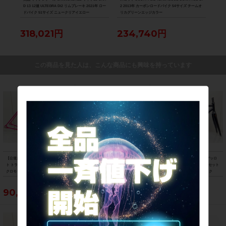
D 13 12速 ULTEGRA Di2 リムブレーキ 2021年 ロー
2 2013年 カーボンロードバイク 54サイズ チームオ
Di2
ドバイク 51サイズ ニュークリアイエロー
リカグリーンエッジカラー
ク 
318,021円
234,740円
88
この商品を見た人は、こんな商品にも興味を持っています
【公道走行不可】山本製作所 NJS ピス
ロッキーマウンテン ROCKY MOUNTAI
ウィリエール WILIER ガスタルデッロ
ト トラック フレームセット 年式不明
N グローラー GROWLER 50 MTB フレ
GASTALDELLO ロード フレームセット
クロモリ ピンク
ームのみ 2021年 Mサイズ イエロー
2020年 Sサイズ クロモリ ブラック
90,750円
55,000円
112,750円