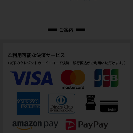
メーカーサイズ
お問合わせ番号
S
cpt-2501140901-fr-037601678
適正身長
ご案内
165~175cm(メーカー推奨値)
ヘッドチューブ
130mm(実寸）
シートチューブ
620mm(C-T実寸）
トップチューブ
515mm(C-C実寸）
重量
1.39kg
クランク