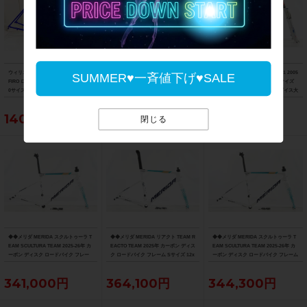
ウィリエール WILIER ザフィーロ ZAF
超美品 トレック TREK エモンダ EMO
◆◆ジャイアント GIANT NRS C1 2005
SUMMER♥一斉値下げ♥SALE
FIRO ロード フレームセット 2022年 5
NDA ALR ロード フレームセット 2026
年頃 ディスク MTB フレーム Sサイズ
0サイズ クロモリ ブルー
年 52サイズ Slate Prismatic/Black Pri
QR100/135mm（サイクルパラダイス大
smatic Fade
阪より配送）
140,250円
112,750円
60,500円
閉じる
◆◆メリダ MERIDA スクルトゥーラ T
◆◆メリダ MERIDA リアクト TEAM R
◆◆メリダ MERIDA スクルトゥーラ T
EAM SCULTURA TEAM 2025-26年 カ
EACTO TEAM 2025年 カーボン ディス
EAM SCULTURA TEAM 2025-26年 カ
ーボン ディスク ロードバイク フレー
ク ロードバイク フレーム Sサイズ 12x
ーボン ディスク ロードバイク フレーム
ム XXSサイズ 12x100/142mm（サイ
100/142mm 700C（サイクルパラダイ
Sサイズ 12x100/142mm 700C（サイク
クルパラダイス大阪より配送）
ス大阪より配送）
ルパラダイス大阪より配送）
341,000円
364,100円
344,300円