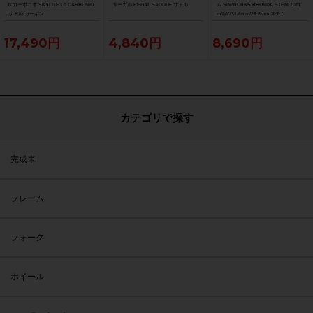
0 カーボニオ SKYLITE3.0 CARBONIO
リーガル REGAL SADDLE サドル
ム SIMWORKS RHONDA STEM 70m
サドル カーボン
m/80°/31.8mm/28.6mm ステム
17,490円
4,840円
8,690円
カテゴリで探す
完成車
フレーム
フォーク
ホイール