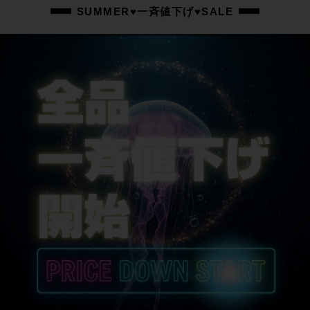
ステム
SUMMER♥一斉値下げ♥SALE
-
ハンドル
-
シートポスト
-
サドル
-
商品の状態
中古：S（ほぼ新品・新古未使用品）
フレームやパーツに保管に伴う小傷や擦れ傷、薄い汚れ程度はありますが、未
使用、未組付けの超美品フレームです。
コラムとISPはカットされています。
付属品は画像にある物で全てとなります。
商品コード