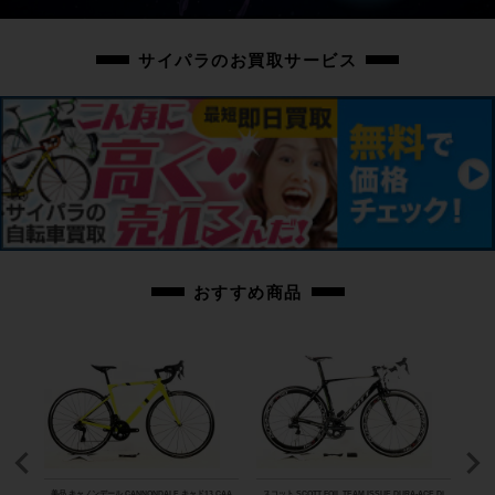
cpt-2501140901-fr-037601678
サイパラのお買取サービス
おすすめ商品
8000
美品 キャノンデール CANNONDALE キャド13 CAA
スコット SCOTT FOIL TEAM ISSUE DURA-ACE Di
美品 ル