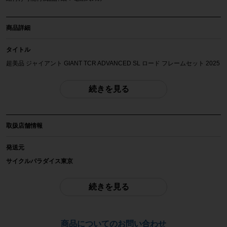
商品詳細
タイトル
超美品 ジャイアント GIANT TCR ADVANCED SL ロード フレームセット 2025
年 Sサイズ カーボン ホワイト
続きを見る
自転車種
フレーム（ロード）
取扱店舗情報
年式
2025年
発送元
サイクルパラダイス東京
参考価格
※本商品は店頭で現物確認が出来ません。
-
ご不明点はお問い合わせ欄よりご質問下さい。
続きを見る
フレーム素材
配送
カーボン
佐川急便にて全国配送いたします。
商品についてのお問い合わせ