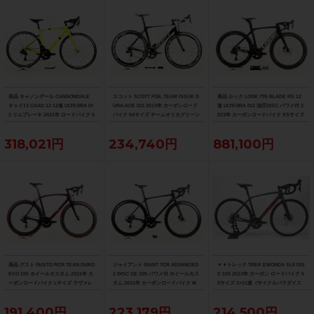
美品 キャノンデール CANNONDALE
スコット SCOTT FOIL TEAM ISSUE D
美品 ルック LOOK 795 BLADE RS 12
キャド13 CAAD 13 12速 ULTEGRA Di
URA-ACE Di2 2013年 カーボンロード
速 ULTEGRA Di2 油圧DISC パワメ付 2
2 リムブレーキ 2021年 ロードバイク 5
バイク 54サイズ チームオリカグリーン
023年 カーボンロードバイク XSサイズ
1サイズ ニュークリアイエロー
エッジカラー
プロチームブラックマット
318,021円
234,740円
881,100円
美品 グスト GUSTO RCR TEAN DURO
ジャイアント GIANT TCR ADVANCED
▼▼トレック TREK EMONDA SL5 DIS
EVO 105 ホイールカスタム 2021年 カ
2 DISC SE 105 パワメ付 ホイールカス
C 105 2023年 カーボン ロードバイク 5
ーボンロードバイク Lサイズ ラヴァレ
タム 2021年 カーボンロードバイク M
0サイズ 2×11速（サイクルパラダイス
ッド
サイズ カーボンカラー
福岡より配送）
191,400円
223,179円
214,500円