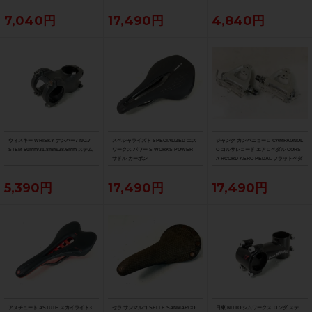
7,040円
17,490円
4,840円
ウィスキー WHISKY ナンバー7 NO.7
スペシャライズド SPECIALIZED エス
ジャンク カンパニョーロ CAMPAGNOL
STEM 50mm/31.8mm/28.6mm ステム
ワークス パワー S-WORKS POWER
O コルサレコード エアロペダル CORS
サドル カーボン
A RCORD AERO PEDAL フラットペダ
ル
5,390円
17,490円
17,490円
アスチュート ASTUTE スカイライト3.
セラ サンマルコ SELLE SANMARCO
日東 NITTO シムワークス ロンダ ステ