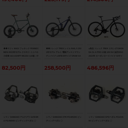
◆◆マジィ MASI フェネック FENNEC
◆◆トレック TREK レイル RAIL 5 202
●美品 トレック TREK エモンダ EMON
MEN 2023年モデル クロモリ ミニベロ
1年モデル アルミ 電動アシストマウン
DA SL 6 PRO 12速 105 Di2 油圧DISC
小径車 microSHIFT MEZZU 1x8速（サ
テンバイク e-MTB Mサイズ SRAM SX
2023年 カーボンロードバイク 54サイ
イクルパラダイス大阪より配送）
EAGLE 1x12速 （サイクルパラダイス
ズ デニスターブラック
大阪より配送）
82,500円
258,500円
486,596円
シマノ SHIMANO アルテグラ ULTEGR
シマノ SHIMANO XTR PD-M9200 ビン
シマノ SHIMANO SPDペダル PD-EH5
A PD-R8000 ビンディングペダル 〇
ディングペダル 〇
00 ビンディングペダル 〇