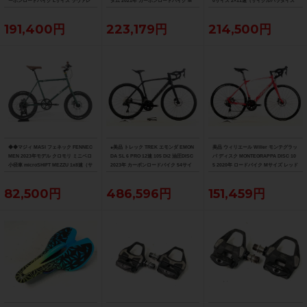
ーボンロードバイク Lサイズ ラヴァレ
タム 2021年 カーボンロードバイク M
0サイズ 2×11速（サイクルパラダイス
ッド
サイズ カーボンカラー
福岡より配送）
191,400円
223,179円
214,500円
◆◆マジィ MASI フェネック FENNEC
●美品 トレック TREK エモンダ EMON
美品 ウィリエール Wilier モンテグラッ
MEN 2023年モデル クロモリ ミニベロ
DA SL 6 PRO 12速 105 Di2 油圧DISC
パ ディスク MONTEGRAPPA DISC 10
小径車 microSHIFT MEZZU 1x8速（サ
2023年 カーボンロードバイク 54サイ
5 2020年 ロードバイク Mサイズ レッド
イクルパラダイス大阪より配送）
ズ デニスターブラック
82,500円
486,596円
151,459円