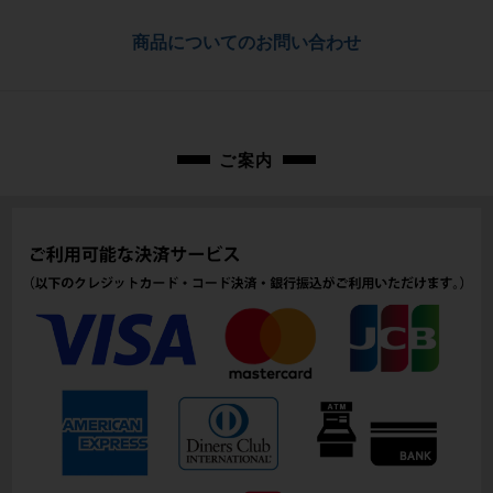
クロモリ
佐川急便にて全国配送いたします。
商品についてのお問い合わせ
メーカーサイズ
お問合わせ番号
56
cpt-2507024001-fr-037600173
適正身長
ご案内
180～190cm
ヘッドチューブ
157mm(実寸）
シートチューブ
580mm(C-T実寸）
トップチューブ
560mm(C-C実寸）
重量
2.26kg