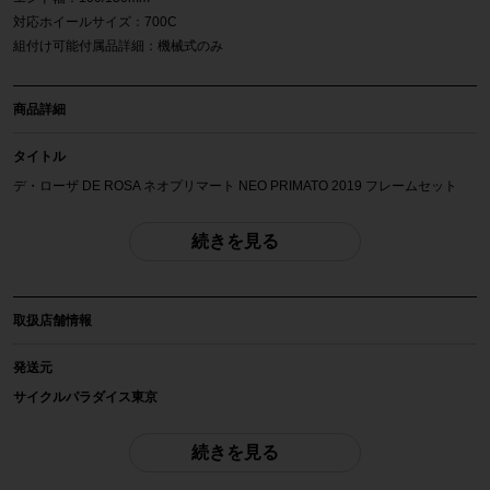
対応ホイールサイズ：700C
組付け可能付属品詳細：機械式のみ
商品詳細
タイトル
デ・ローザ DE ROSA ネオプリマート NEO PRIMATO 2019 フレームセット
SLIVER 56サイズ
続きを見る
自転車種
フレーム（ロード）
取扱店舗情報
年式
2019年
発送元
サイクルパラダイス東京
参考価格
※本商品は店頭で現物確認が出来ません。
-
ご不明点はお問い合わせ欄よりご質問下さい。
続きを見る
フレーム素材
配送