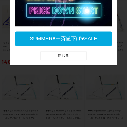
SUMMER♥一斉値下げ♥SALE
ウィリエール WILIER ザフィーロ ZAF
超美品 トレック TREK エモンダ EMO
◆◆ジャイアント GIANT NRS C1 2005
FIRO ロード フレームセット 2022年 5
NDA ALR ロード フレームセット 2026
年頃 ディスク MTB フレーム Sサイズ
0サイズ クロモリ ブルー
年 52サイズ Slate Prismatic/Black Pri
QR100/135mm（サイクルパラダイス大
smatic Fade
阪より配送）
閉じる
140,250円
112,750円
60,500円
◆◆メリダ MERIDA スクルトゥーラ T
◆◆メリダ MERIDA リアクト TEAM R
◆◆メリダ MERIDA スクルトゥーラ T
EAM SCULTURA TEAM 2025-26年 カ
EACTO TEAM 2025年 カーボン ディス
EAM SCULTURA TEAM 2025-26年 カ
ーボン ディスク ロードバイク フレー
ク ロードバイク フレーム Sサイズ 12x
ーボン ディスク ロードバイク フレーム
ム XXSサイズ 12x100/142mm（サイ
100/142mm 700C（サイクルパラダイ
Sサイズ 12x100/142mm 700C（サイク
クルパラダイス大阪より配送）
ス大阪より配送）
ルパラダイス大阪より配送）