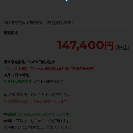
通販限定商品（店頭販売・店頭お渡し不可）
販売価格
147,400
通常販売価格173,470円(税込)が
【当サイト限定 フレーム BIG SALE】限定特価で販売中!
(4月27日10時迄)
配送料は無料です
（沖縄・離島を除く）。
■お支払確認後、最短２日で出荷予定です。
※
ご注文状況により多少前後いたします。
■
お品物は１点モノのUSEDアイテムです。
■買取・下取は
こちら
からご依頼頂けます。
※
利用規約
にご同意の上、ご購入ください。