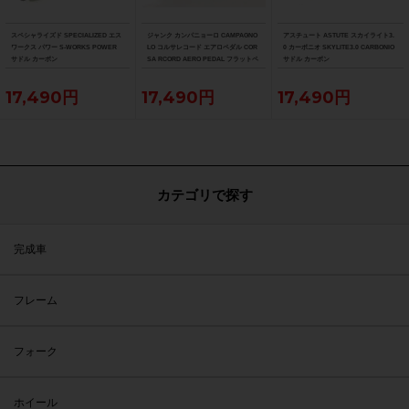
スペシャライズド SPECIALIZED エス
ジャンク カンパニョーロ CAMPAGNO
アスチュート ASTUTE スカイライト3.
ワークス パワー S-WORKS POWER
LO コルサレコード エアロペダル COR
0 カーボニオ SKYLITE3.0 CARBONIO
サドル カーボン
SA RCORD AERO PEDAL フラットペ
サドル カーボン
ダル
17,490円
17,490円
17,490円
カテゴリで探す
完成車
フレーム
フォーク
ホイール