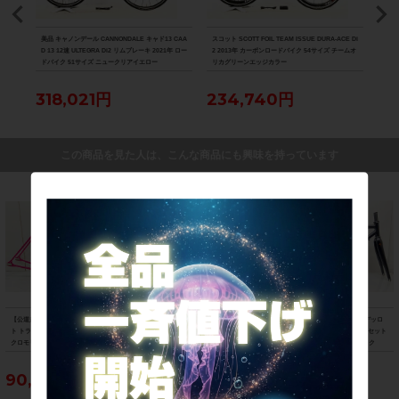
800
美品 キャノンデール CANNONDALE キャド13 CAA
スコット SCOTT FOIL TEAM ISSUE DURA-ACE Di
美品 ル
D 13 12速 ULTEGRA Di2 リムブレーキ 2021年 ロー
2 2013年 カーボンロードバイク 54サイズ チームオ
Di2
ドバイク 51サイズ ニュークリアイエロー
リカグリーンエッジカラー
ク 
318,021円
234,740円
88
この商品を見た人は、こんな商品にも興味を持っています
【公道走行不可】山本製作所 NJS ピス
ロッキーマウンテン ROCKY MOUNTAI
ウィリエール WILIER ガスタルデッロ
ト トラック フレームセット 年式不明
N グローラー GROWLER 50 MTB フレ
GASTALDELLO ロード フレームセット
クロモリ ピンク
ームのみ 2021年 Mサイズ イエロー
2020年 Sサイズ クロモリ ブラック
90,750円
55,000円
112,750円