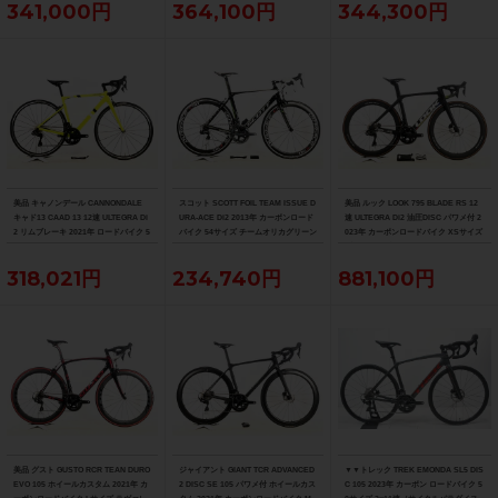
341,000円
364,100円
344,300円
美品 キャノンデール CANNONDALE
スコット SCOTT FOIL TEAM ISSUE D
美品 ルック LOOK 795 BLADE RS 12
キャド13 CAAD 13 12速 ULTEGRA Di
URA-ACE Di2 2013年 カーボンロード
速 ULTEGRA Di2 油圧DISC パワメ付 2
2 リムブレーキ 2021年 ロードバイク 5
バイク 54サイズ チームオリカグリーン
023年 カーボンロードバイク XSサイズ
1サイズ ニュークリアイエロー
エッジカラー
プロチームブラックマット
318,021円
234,740円
881,100円
美品 グスト GUSTO RCR TEAN DURO
ジャイアント GIANT TCR ADVANCED
▼▼トレック TREK EMONDA SL5 DIS
EVO 105 ホイールカスタム 2021年 カ
2 DISC SE 105 パワメ付 ホイールカス
C 105 2023年 カーボン ロードバイク 5