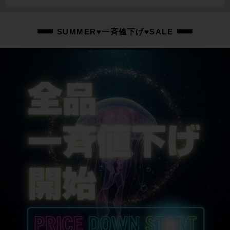
-
ステム
SUMMER♥一斉値下げ♥SALE
-
ハンドル
-
シートポスト
-
サドル
-
商品の状態
中古：S（ほぼ新品・新古未使用品）
未組付けのフレームですが、保管時の小キズがございます。 シートチューブ右
に小キズが見られます。
商品コード