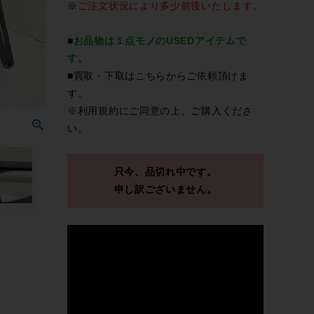
※
ご注文状況により多少前後いたします。
■
お品物は１点モノのUSEDアイテムで
す。
■買取・下取は
こちら
からご依頼頂けま
す。
※
利用規約
にご同意の上、ご購入くださ
い。
只今、品切れ中です。
申し訳ございません。