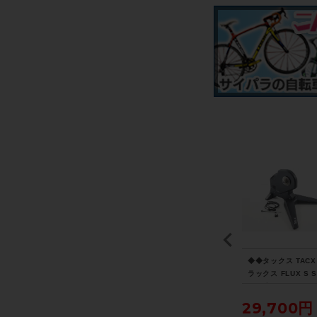
TR
スコープサイクリング S
マビック MAVIC コスミ
◆◆タックス TACX
12
COPE CYCLING R5 ホ
ック COSMIC SLR 45
ラックス FLUX S 
SC
イールセット シマノフ
DISC ホイールセット
RT ダイレクトドラ
リー 11速/12速 リムブ
シマノフリー 11速 DIS
スマートトレーナー
110,000円
148,500円
29,700円
レーキ チューブレスレ
C チューブレスレディ
イクルパラダイス大