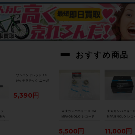
おすすめ商品
ワンハンドレッド 10
0% テラテック ニーガ
ード TERATEC KNEE
GUARD XLサイズ ブラ
5,390円
ック
 フ
★★カンパニョーロ CA
★★カンパニョーロ
SMA
MPAGNOLO レコード
MPAGNOLO レ
イブ
RECORD OC12-REG
RECORD 11S FD
（サ
OUTBOARDCUPS アウ
H28 フロントディ
5,500円
11,000円
阪よ
トボードカップ BBカッ
ラー 直付け 未開