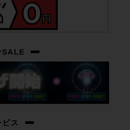
433mm(C-T実寸）
トップチューブ
500mm(C-C実寸）
重量
SALE
1.28kg
クランク
-
変速レバー
-
ービス
フロントディレイラー