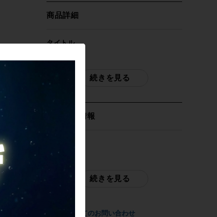
商品詳細
タイトル
未使用品 サーヴェロ CERVELO ソロイス
ト SOLOIST ロード フレームセット
続きを見る
2023年 48サイズ カーボン ブラック
EMBERS
取扱店舗情報
自転車種
フレーム（ロード）
発送元
サイクルパラダイス東京
年式
※本商品は店頭で現物確認が出来ません。
続きを見る
2023年
ご不明点はお問い合わせ欄よりご質問下さ
い。
参考価格
商品についてのお問い合わせ