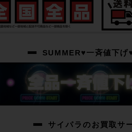
SUMMER♥一斉値下げ♥
サイパラのお買取サ