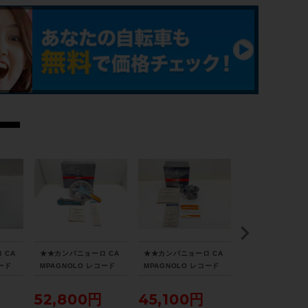
-
リアディレイラー
-
スプロケット
-
ブレーキキャリパー
-
ホイール
-
 CA
★★カンパニョーロ CA
★★カンパニョーロ CA
シマノ SHIMANO
コード
MPAGNOLO レコード
MPAGNOLO レコード
BL-M9120-L/BR
15-C
RECORD 11S 53-39T/
RECORD 11S RD15-R
0 油圧DISC 油圧
ステム
レイ
172.5mm FC15-RE29
E1 リアディレイラー 美
ブレーキ片側のみ
52,800円
45,100円
16,390円
封品
3C クランクセット 未使
品（サイクルパラダイス