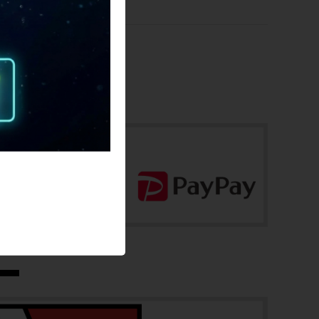
配送
-
佐川急便にて全国配送いたします。
フレーム素材
お問合わせ番号
カーボン
cpt-2605190909-fr-037600078
メーカーサイズ
48
適正身長
160~170cm(あくまで目安です)
ヘッドチューブ
86mm(実寸）
シートチューブ