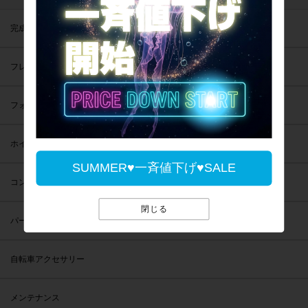
完成車
フレーム
フォーク
ホイール
SUMMER♥一斉値下げ♥SALE
コンポーネント
閉じる
パーツ
自転車アクセサリー
メンテナンス