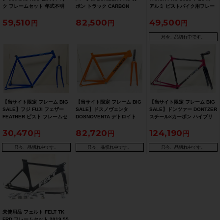
ク フレームセット 年式不明
ボン トラック CARBON
アルミ ピストバイク用フレー
【お買い得SALE】
TRACK フレームセット
ムセット 52サイズ レッド（サ
59,510
82,500
49,500
BLACK 50サイズ ブレーキマ
イクルパラダイス山口より配
ウントなし【お買い得SALE】
送)
只今、品切れ中です。
【当サイト限定 フレーム BIG
【当サイト限定 フレーム BIG
【当サイト限定 フレーム BIG
SALE】フジ FUJI フェザー
SALE】ドスノヴェンタ
SALE】ドンツァー DONTZER
FEATHER ピスト フレームセ
DOSNOVENTA デトロイト
スチール×カーボン ハイブリ
ット 2023年 56サイズ クロモ
DETROIT ピスト フレームセ
ッドフレーム フレームセット
30,470
82,720
124,190
リ ブルー【期間限定 6/29 午
ット 2021年 Sサイズ アルミ
バイオレット/ブラック【期間
前10時迄】
オレンジ【期間限定 6/26 午前
限定 5/26 午前10時迄】
10時迄】
只今、品切れ中です。
只今、品切れ中です。
只今、品切れ中です。
未使用品 フェルト FELT TK
FRD フレームセット 2019 55