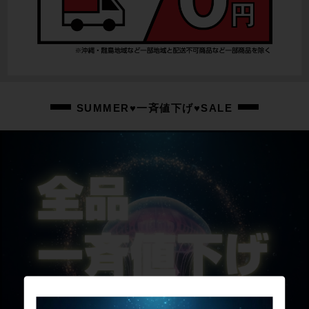
SUMMER♥一斉値下げ♥SALE