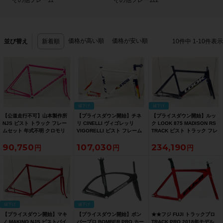
その他フレーム
その他フレーム2
価格が高い順
価格が安い順
並び替え
新着順
10
件中
1
-
10
件表示
値下げ
値下げ
【公道走行不可】山本製作所
【プライスダウン開始】チネ
【プライスダウン開始】ルッ
NJS ピスト トラック フレー
リ CINELLI ヴィゴレッリ
ク LOOK 875 MADISON RS
ムセット 年式不明 クロモリ
VIGORELLI ピスト フレーム
TRACK ピスト トラック フレ
ピンク
セット 2021年 Sサイズ【お買
ームセット 2025年 Mサイズ
90,750
107,030
234,190
い得SALE】
ブラック【お買い得SALE】
値下げ
値下げ
【プライスダウン開始】マキ
【プライスダウン開始】ボン
★★フジ FUJI トラックプロ
ノ MAKINO NJS ピストバイ
バープロ BOMBER PRO カー
TRACK PRO 2018年モデル