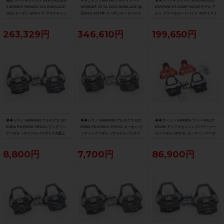
美品 スペシャライズド SPECIALIZED
キャニオン CANYON アルティメート
★★スペシャライズド SPECIALIZED
S-WORKS TARMAC SL5 DURA-ACE
ULTIMATE CF SL DISC DURA-ACE 油
DIVERGE E5 COMP 2023年モデル ア
2015 カーボン 54サイズ グロスキャン
圧DISC 2017年 カーボンロードバイク
ルミ グラベルロードバイク 49サイズ 1
ディレッド/ブラック/ゴールド
サイズ ブルー
1速 （サイクルパラダイス山口より配
送)
263,329円
346,610円
199,650円
◆◆シマノ SHIMANO アルテグラ ULT
◆◆シマノ SHIMANO アルテグラ ULT
◆◆ガーミン GARMIN ラリー RALLY
EGRA PD-R8000 SPD-SL ビンディン
EGRA PD-6700-C SPD-SL カーボン ビ
RS200 デュアルセンシングパワーメー
グペダル（サイクルパラダイス大阪よ
ンディングペダル（サイクルパラダイ
ターペダル SPD-SL ビンディングペダ
り配送）
ス大阪より配送）
ル（サイクルパラダイス大阪より配
送）
8,800円
7,700円
86,900円