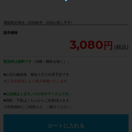
通販限定商品（店頭販売・店頭お渡し不可）
販売価格
3,080
配送料は無料です
（沖縄・離島を除く）。
■お支払確認後、最短２日で出荷予定です。
※
ご注文状況により多少前後いたします。
■
お品物は１点モノのUSEDアイテムです。
■買取・下取は
こちら
からご依頼頂けます。
※
利用規約
にご同意の上、ご購入ください。
カートに入れる