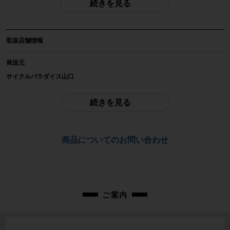
続きを見る
商品種類
BB取り付け工具
取扱店舗情報
メーカー
SHIMANO
発送元
サイクルパラダイス山口
参考価格
※本商品は店頭で現物確認が出来ません。
-
ご不明点はお問い合わせ欄よりご質問下さい。
続きを見る
重量
配送
-
佐川急便にて全国配送いたします。
商品についてのお問い合わせ
商品の状態
お問合わせ番号
中古：B（使用感少な目/小キズ、ヨゴレ少々）
cpj-26052485-pa-261052485
使用状況は不明ですが使用感の少ないお品物です。
箱にはイタミがございます。
説明書はございません。
ご案内
状態は画像にてご確認ください。
付属品は画像の物が全てです。