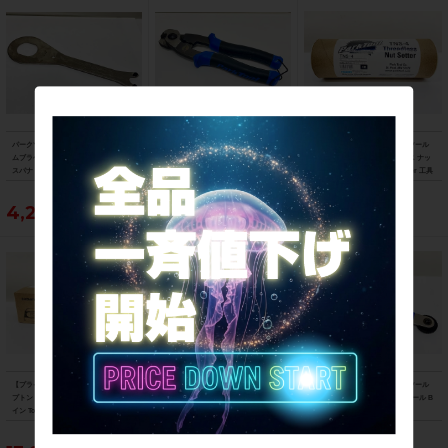
パークツール PARK TOOL HCW-4 ボト
パークツール PARK TOOL CN-10 プロ
【プライスダウン開始】パークツール
ムブラケットレンチ 36mmメガネxピン
フェッショナルケーブルカッター
PARK TOOL TNS-4 スレッドレス ナッ
スパナ
ト セッター Thredless Nut Setter 工具
【お買い得SALE】
4,290円
4,290円
6,270円
【プライスダウン開始】超美品 ブロン
【プライスダウン開始】パークツール
【プライスダウン開始】パークツール
プトン BROMPTON ツールキットGラ
PARK TOOL スプロケットリムーバー
PARKTOOL ボトムブラケットツール B
イン Toolkit for G Line 携帯工具【お買
SR-2 スプロケット取り外し工具【お買
BT-9 【お買い得SALE】
い得SALE】
い得SALE】