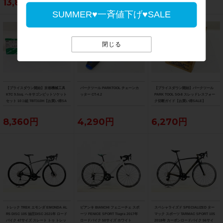
13,860円
4,070円
4,070円
SUMMER♥一斉値下げ♥SALE
閉じる
【プライスダウン開始】京都機械工具
パークツール PARKTOOL チェーンカ
【プライスダウン開始】パークツール
KTC 9.5sq. ヘキサゴンビットソケット
ッター CT-4.2
PARK TOOL SG-8 スレッドレスフォー
セット 10コ組 TBT310H【お買い得SA
ク切断ガイド【お買い得SALE】
LE】
8,360円
4,290円
6,270円
トレック TREK エモンダ EMONDA AL
ビアンキ BIANCHI フェニーチェ スポ
スペシャライズド SPECIALIZED ター
R5 DISC 105 油圧DISC 2021年 ロード
ーツ FENICE SPORT Tiagra 2017年
マック スポーツ TARMAC SPORT 105
バイク 47サイズ スレート トゥ トレッ
ロードバイク 50サイズ ホワイト
2018年 カーボンロードバイク 56サイ