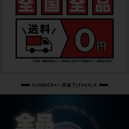
SUMMER♥一斉値下げ♥SALE