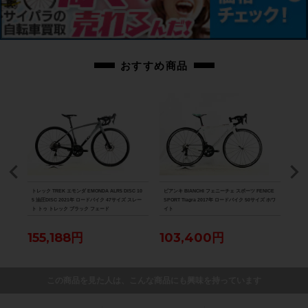
おすすめ商品
D-R8
トレック TREK エモンダ EMONDA ALR5 DISC 10
ビアンキ BIANCHI フェニーチェ スポーツ FENICE
スペシ
パラダ
5 油圧DISC 2021年 ロードバイク 47サイズ スレー
SPORT Tiagra 2017年 ロードバイク 50サイズ ホワ
ーツ 
ト トゥ トレック ブラック フェード
イト
バイク
155,188円
103,400円
12
この商品を見た人は、こんな商品にも興味を持っています