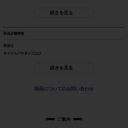
31.8mm
続きを見る
商品種類
ステム
取扱店舗情報
メーカー
TREK
発送元
サイクルパラダイス山口
参考価格
※本商品は店頭で現物確認が出来ません。
-
ご不明点はお問い合わせ欄よりご質問下さい。
続きを見る
重量
配送
-
佐川急便にて全国配送いたします。
商品についてのお問い合わせ
商品の状態
お問合わせ番号
中古：B（使用感少な目/小キズ、ヨゴレ少々）
cpj-25022084-pa-003101437
小傷や擦れ傷はございますが、目立った大きな傷のない美品商品です。 画像に
ある物で全てです。
ご案内
商品コード