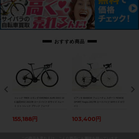
おすすめ商品
D-R8
トレック TREK エモンダ EMONDA ALR5 DISC 10
ビアンキ BIANCHI フェニーチェ スポーツ FENICE
スペシ
パラダ
5 油圧DISC 2021年 ロードバイク 47サイズ スレー
SPORT Tiagra 2017年 ロードバイク 50サイズ ホワ
ーツ 
ト トゥ トレック ブラック フェード
イト
バイク
155,188円
103,400円
12
この商品を見た人は、こんな商品にも興味を持っています