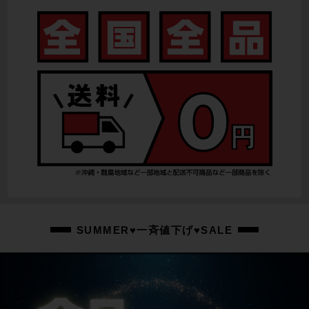
SUMMER♥一斉値下げ♥SALE