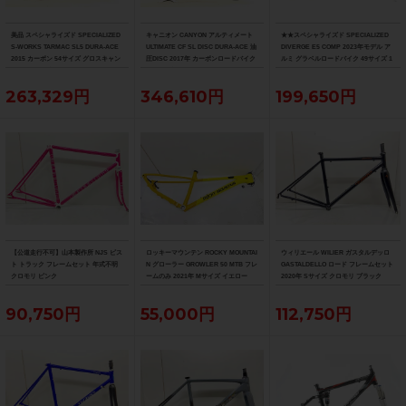
美品 スペシャライズド SPECIALIZED
キャニオン CANYON アルティメート
★★スペシャライズド SPECIALIZED
S-WORKS TARMAC SL5 DURA-ACE
ULTIMATE CF SL DISC DURA-ACE 油
DIVERGE E5 COMP 2023年モデル ア
2015 カーボン 54サイズ グロスキャン
圧DISC 2017年 カーボンロードバイク
ルミ グラベルロードバイク 49サイズ 1
ディレッド/ブラック/ゴールド
サイズ ブルー
1速 （サイクルパラダイス山口より配
送)
263,329円
346,610円
199,650円
【公道走行不可】山本製作所 NJS ピス
ロッキーマウンテン ROCKY MOUNTAI
ウィリエール WILIER ガスタルデッロ
ト トラック フレームセット 年式不明
N グローラー GROWLER 50 MTB フレ
GASTALDELLO ロード フレームセット
クロモリ ピンク
ームのみ 2021年 Mサイズ イエロー
2020年 Sサイズ クロモリ ブラック
90,750円
55,000円
112,750円