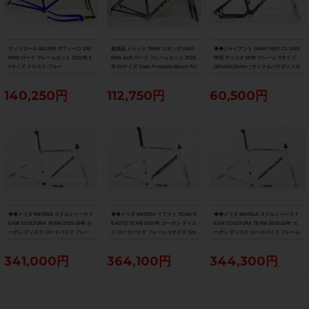
ウィリエール WILIER ザフィーロ ZAF
超美品 トレック TREK エモンダ EMO
◆◆ジャイアント GIANT NRS C1 2005
FIRO ロード フレームセット 2022年 5
NDA ALR ロード フレームセット 2026
年頃 ディスク MTB フレーム Sサイズ
0サイズ クロモリ ブルー
年 52サイズ Slate Prismatic/Black Pri
QR100/135mm（サイクルパラダイス大
smatic Fade
阪より配送）
140,250円
112,750円
60,500円
◆◆メリダ MERIDA スクルトゥーラ T
◆◆メリダ MERIDA リアクト TEAM R
◆◆メリダ MERIDA スクルトゥーラ T
EAM SCULTURA TEAM 2025-26年 カ
EACTO TEAM 2025年 カーボン ディス
EAM SCULTURA TEAM 2025-26年 カ
ーボン ディスク ロードバイク フレー
ク ロードバイク フレーム Sサイズ 12x
ーボン ディスク ロードバイク フレーム
ム XXSサイズ 12x100/142mm（サイ
100/142mm 700C（サイクルパラダイ
Sサイズ 12x100/142mm 700C（サイク
クルパラダイス大阪より配送）
ス大阪より配送）
ルパラダイス大阪より配送）
341,000円
364,100円
344,300円