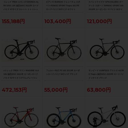
トレック TREK エモンダ EMONDA AL
ビアンキ BIANCHI フェニーチェ スポ
スペシャライズド SPECIALIZED ター
R5 DISC 105 油圧DISC 2021年 ロード
ーツ FENICE SPORT Tiagra 2017年
マック スポーツ TARMAC SPORT 105
バイク 47サイズ スレート トゥ トレッ
ロードバイク 50サイズ ホワイト
2018年 カーボンロードバイク 56サイ
ク ブラック フェード
ズ サガン スーパースター
155,188円
103,400円
121,000円
●トレック TREK マドン MADONE SL6
フェルト FELT F5 105 2013年 カーボ
サンピード SUNPEED アストロ ASTR
105 油圧DISC 2021年 カーボンロード
ンロードバイク 58サイズ ブラック
O Tiagra 油圧DISC 2025年 ロードバイ
バイク 52サイズ リチウムグレー/トレ
ク Lサイズ ブラック
ックブラック ☆
472,153円
55,000円
63,800円