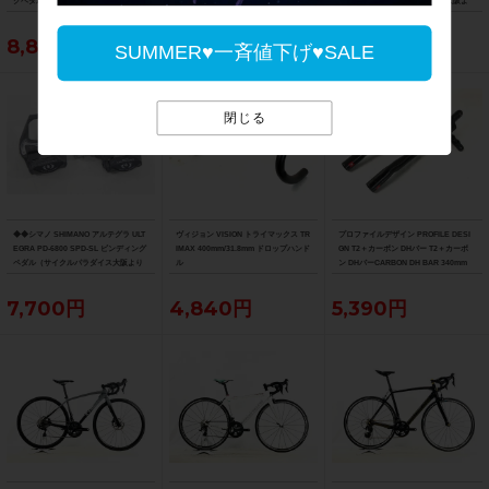
グペダル（サイクルパラダイス大阪よ
グペダル（サイクルパラダイス大阪よ
グペダル（サイクルパラダイス大阪よ
り配送）
り配送）
り配送）
8,800円
8,800円
8,800円
SUMMER♥一斉値下げ♥SALE
閉じる
◆◆シマノ SHIMANO アルテグラ ULT
ヴィジョン VISION トライマックス TR
プロファイルデザイン PROFILE DESI
EGRA PD-6800 SPD-SL ビンディング
IMAX 400mm/31.8mm ドロップハンド
GN T2＋カーボン DHバー T2＋カーボ
ペダル（サイクルパラダイス大阪より
ル
ン DHバーCARBON DH BAR 340mm
配送）
7,700円
4,840円
5,390円