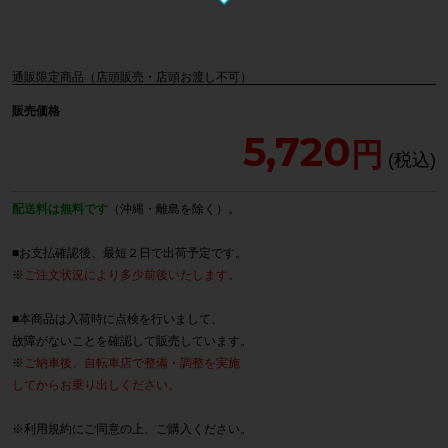
通販限定商品（店頭販売・店頭お渡し不可）
販売価格
5,720
配送料は無料です
（沖縄・離島を除く）。
■お支払確認後、最短２日で出荷予定です。
※
ご注文状況により多少前後いたします。
■本商品は入荷時に点検を行いまして、
故障がないことを確認して販売しています。
※
ご納車後、自転車店で整備・調整を実施
してからお乗り出しください。
※
利用規約
にご同意の上、ご購入ください。