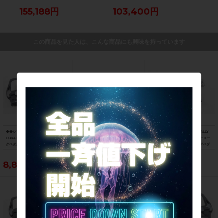
155,188円
103,400円
12
この商品を見た人は、こんな商品にも興味を持っています
◆◆シマノ SHIMANO アルテグラ ULT
◆◆シマノ SHIMANO アルテグラ ULT
◆◆ガーミン GARMIN ラリー RALLY
EGRA PD-R8000 SPD-SL ビンディン
EGRA PD-6700-C SPD-SL カーボン ビ
RS200 デュアルセンシングパワーメー
グペダル（サイクルパラダイス大阪よ
ンディングペダル（サイクルパラダイ
ターペダル SPD-SL ビンディングペダ
り配送）
ス大阪より配送）
ル（サイクルパラダイス大阪より配
送）
8,800円
7,700円
86,900円