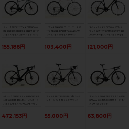
トレック TREK エモンダ EMONDA AL
ビアンキ BIANCHI フェニーチェ スポ
スペシャライズド SPECIALIZED ター
R5 DISC 105 油圧DISC 2021年 ロード
ーツ FENICE SPORT Tiagra 2017年
マック スポーツ TARMAC SPORT 105
バイク 47サイズ スレート トゥ トレッ
ロードバイク 50サイズ ホワイト
2018年 カーボンロードバイク 56サイ
ク ブラック フェード
ズ サガン スーパースター
155,188円
103,400円
121,000円
●トレック TREK マドン MADONE SL6
フェルト FELT F5 105 2013年 カーボ
サンピード SUNPEED アストロ ASTR
105 油圧DISC 2021年 カーボンロード
ンロードバイク 58サイズ ブラック
O Tiagra 油圧DISC 2025年 ロードバイ
バイク 52サイズ リチウムグレー/トレ
ク Lサイズ ブラック
ックブラック ☆
472,153円
55,000円
63,800円