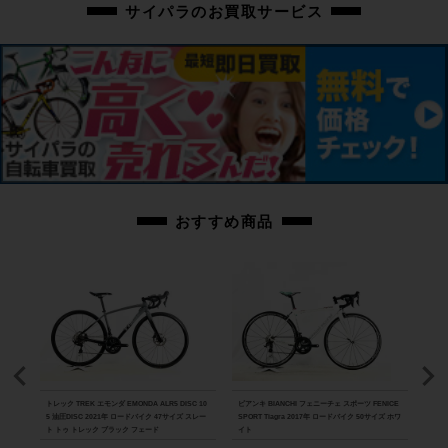
サイパラのお買取サービス
おすすめ商品
D-R8
トレック TREK エモンダ EMONDA ALR5 DISC 10
ビアンキ BIANCHI フェニーチェ スポーツ FENICE
スペシ
パラダ
5 油圧DISC 2021年 ロードバイク 47サイズ スレー
SPORT Tiagra 2017年 ロードバイク 50サイズ ホワ
ーツ 
ト トゥ トレック ブラック フェード
イト
バイク