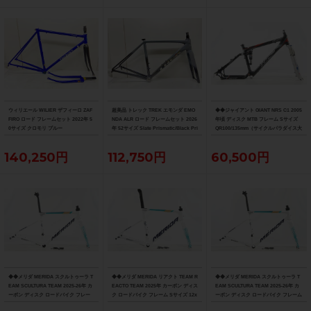
ウィリエール WILIER ザフィーロ ZAF
超美品 トレック TREK エモンダ EMO
◆◆ジャイアント GIANT NRS C1 2005
FIRO ロード フレームセット 2022年 5
NDA ALR ロード フレームセット 2026
年頃 ディスク MTB フレーム Sサイズ
0サイズ クロモリ ブルー
年 52サイズ Slate Prismatic/Black Pri
QR100/135mm（サイクルパラダイス大
smatic Fade
阪より配送）
140,250円
112,750円
60,500円
◆◆メリダ MERIDA スクルトゥーラ T
◆◆メリダ MERIDA リアクト TEAM R
◆◆メリダ MERIDA スクルトゥーラ T
EAM SCULTURA TEAM 2025-26年 カ
EACTO TEAM 2025年 カーボン ディス
EAM SCULTURA TEAM 2025-26年 カ
ーボン ディスク ロードバイク フレー
ク ロードバイク フレーム Sサイズ 12x
ーボン ディスク ロードバイク フレーム
ム XXSサイズ 12x100/142mm（サイ
100/142mm 700C（サイクルパラダイ
Sサイズ 12x100/142mm 700C（サイク