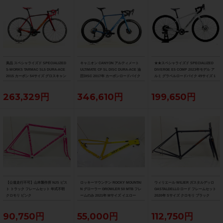
美品 スペシャライズド SPECIALIZED
キャニオン CANYON アルティメート
★★スペシャライズド SPECIALIZED
S-WORKS TARMAC SL5 DURA-ACE
ULTIMATE CF SL DISC DURA-ACE 油
DIVERGE E5 COMP 2023年モデル ア
2015 カーボン 54サイズ グロスキャン
圧DISC 2017年 カーボンロードバイク
ルミ グラベルロードバイク 49サイズ 1
ディレッド/ブラック/ゴールド
サイズ ブルー
1速 （サイクルパラダイス山口より配
送)
263,329円
346,610円
199,650円
【公道走行不可】山本製作所 NJS ピス
ロッキーマウンテン ROCKY MOUNTAI
ウィリエール WILIER ガスタルデッロ
ト トラック フレームセット 年式不明
N グローラー GROWLER 50 MTB フレ
GASTALDELLO ロード フレームセット
クロモリ ピンク
ームのみ 2021年 Mサイズ イエロー
2020年 Sサイズ クロモリ ブラック
90,750円
55,000円
112,750円