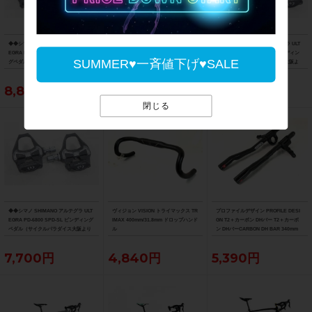
◆◆シマノ SHIMANO アルテグラ ULT
◆◆シマノ SHIMANO アルテグラ ULT
◆◆シマノ SHIMANO アルテグラ ULT
EGRA PD-R8000 SPD-SL ビンディン
EGRA PD-R8000 SPD-SL ビンディン
EGRA PD-R8000 SPD-SL ビンディン
SUMMER♥一斉値下げ♥SALE
グペダル（サイクルパラダイス大阪よ
グペダル（サイクルパラダイス大阪よ
グペダル（サイクルパラダイス大阪よ
り配送）
り配送）
り配送）
8,800円
8,800円
8,800円
閉じる
◆◆シマノ SHIMANO アルテグラ ULT
ヴィジョン VISION トライマックス TR
プロファイルデザイン PROFILE DESI
EGRA PD-6800 SPD-SL ビンディング
IMAX 400mm/31.8mm ドロップハンド
GN T2＋カーボン DHバー T2＋カーボ
ペダル（サイクルパラダイス大阪より
ル
ン DHバーCARBON DH BAR 340mm
配送）
7,700円
4,840円
5,390円