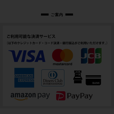
左は使用に伴うスレ、傷汚れ、ボルトにサビががございます、大きな痛みは見
cpj-26051866-pa-006402636
受けられないお品物です。
※付属品に関しては画像にある物で全てとなります。
ご案内
商品コード
cpj-26051866-pa-006402636