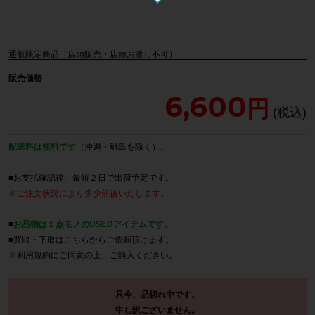
通販限定商品（店頭販売・店頭お渡し不可）
販売価格
6,600
配送料は無料です
（沖縄・離島を除く）。
■お支払確認後、最短２日で出荷予定です。
※
ご注文状況により多少前後いたします。
■
お品物は１点モノのUSEDアイテムです。
■買取・下取は
こちら
からご依頼頂けます。
※
利用規約
にご同意の上、ご購入ください。
只今、品切れ中です。
申し訳ございません。