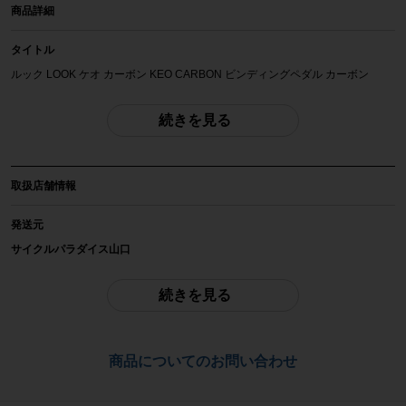
商品詳細
タイトル
ルック LOOK ケオ カーボン KEO CARBON ビンディングペダル カーボン
商品種類
続きを見る
ペダル
メーカー
取扱店舗情報
LOOK
発送元
参考価格
サイクルパラダイス山口
-
※本商品を含むサイクルパラダイス山口の商品は全商品店頭にて現物確認が可
能です。
続きを見る
重量
ご不明点はお問い合わせ欄よりご質問下さい。
231g(左右合わせて)
配送
商品についてのお問い合わせ
商品の状態
佐川急便にて全国配送いたします。
中古：C（使用感あり/キズ、ヨゴレあり）
お問合わせ番号
右ペダル側面にえぐれた傷がございます。