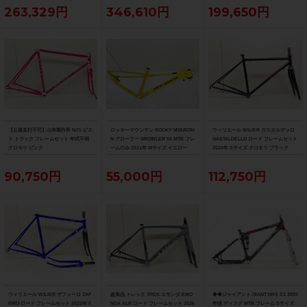
送)
263,329円
346,610円
199,650円
【公道走行不可】山本製作所 NJS ピス
ロッキーマウンテン ROCKY MOUNTAI
ウィリエール WILIER ガスタルデッロ
ト トラック フレームセット 年式不明
N グローラー GROWLER 50 MTB フレ
GASTALDELLO ロード フレームセット
クロモリ ピンク
ームのみ 2021年 Mサイズ イエロー
2020年 Sサイズ クロモリ ブラック
90,750円
55,000円
112,750円
ウィリエール WILIER ザフィーロ ZAF
超美品 トレック TREK エモンダ EMO
◆◆ジャイアント GIANT NRS C1 2005
FIRO ロード フレームセット 2022年 5
NDA ALR ロード フレームセット 2026
年頃 ディスク MTB フレーム Sサイズ