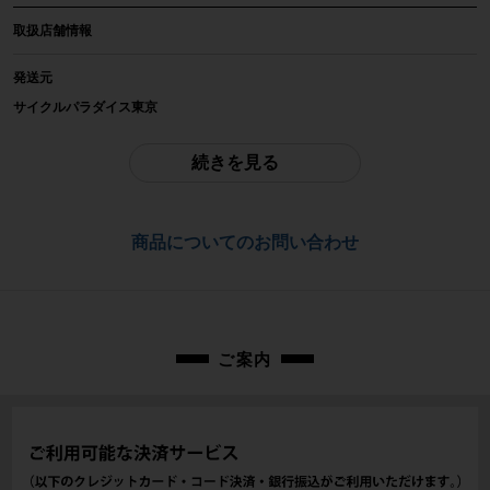
メーカー
取扱店舗情報
LOOK
発送元
参考価格
サイクルパラダイス東京
-
※本商品は店頭で現物確認が出来ません。
ご不明点はお問い合わせ欄よりご質問下さい。
続きを見る
重量
配送
-
佐川急便にて全国配送いたします。
商品についてのお問い合わせ
商品の状態
お問合わせ番号
中古：C（使用感あり/キズ、ヨゴレあり）
使用感があり、ペダル両面にキズ、全体的な汚れが見られます。使用に伴う傷
cps-2509204027-pa-037679718
や擦れ傷、汚れがあります。
※付属品に関しては写真に写っているものですべてとなります。
ご案内
商品コード
cps-2509204027-pa-037679718