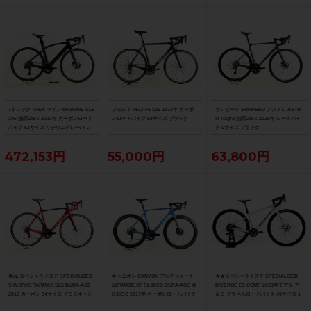
●トレック TREK マドン MADONE SL6
フェルト FELT F5 105 2013年 カーボ
サンピード SUNPEED アストロ ASTR
105 油圧DISC 2021年 カーボンロード
ンロードバイク 58サイズ ブラック
O Tiagra 油圧DISC 2025年 ロードバイ
バイク 52サイズ リチウムグレー/トレ
ク Lサイズ ブラック
ックブラック ☆
472,153円
55,000円
63,800円
美品 スペシャライズド SPECIALIZED
キャニオン CANYON アルティメート
★★スペシャライズド SPECIALIZED
S-WORKS TARMAC SL5 DURA-ACE
ULTIMATE CF SL DISC DURA-ACE 油
DIVERGE E5 COMP 2023年モデル ア
2015 カーボン 54サイズ グロスキャン
圧DISC 2017年 カーボンロードバイク
ルミ グラベルロードバイク 49サイズ 1
ディレッド/ブラック/ゴールド
サイズ ブルー
1速 （サイクルパラダイス山口より配