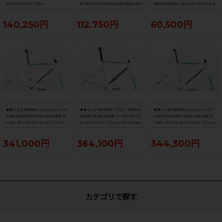
0サイズ クロモリ ブルー
年 52サイズ Slate Prismatic/Black Pri
QR100/135mm（サイクルパラダイス大
smatic Fade
阪より配送）
140,250円
112,750円
60,500円
◆◆メリダ MERIDA スクルトゥーラ T
◆◆メリダ MERIDA リアクト TEAM R
◆◆メリダ MERIDA スクルトゥーラ T
EAM SCULTURA TEAM 2025-26年 カ
EACTO TEAM 2025年 カーボン ディス
EAM SCULTURA TEAM 2025-26年 カ
ーボン ディスク ロードバイク フレー
ク ロードバイク フレーム Sサイズ 12x
ーボン ディスク ロードバイク フレーム
ム XXSサイズ 12x100/142mm（サイ
100/142mm 700C（サイクルパラダイ
Sサイズ 12x100/142mm 700C（サイク
クルパラダイス大阪より配送）
ス大阪より配送）
ルパラダイス大阪より配送）
341,000円
364,100円
344,300円
カテゴリで探す