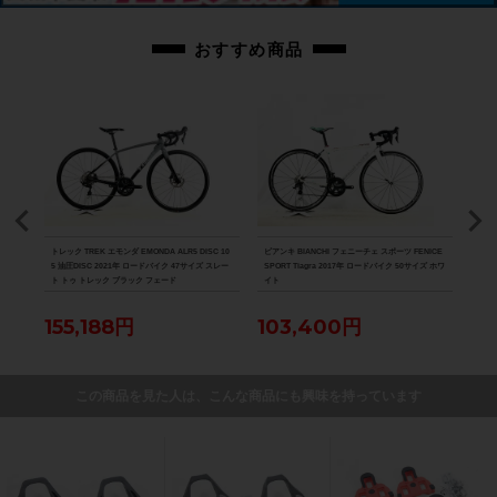
おすすめ商品
D-R8
トレック TREK エモンダ EMONDA ALR5 DISC 10
ビアンキ BIANCHI フェニーチェ スポーツ FENICE
スペシ
パラダ
5 油圧DISC 2021年 ロードバイク 47サイズ スレー
SPORT Tiagra 2017年 ロードバイク 50サイズ ホワ
ーツ 
ト トゥ トレック ブラック フェード
イト
バイク
155,188円
103,400円
12
この商品を見た人は、こんな商品にも興味を持っています