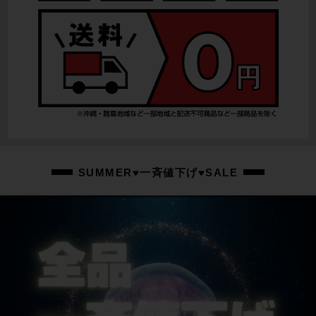
SUMMER♥一斉値下げ♥SALE