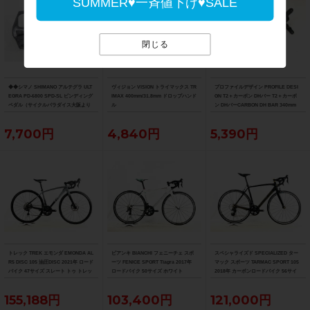
SUMMER♥一斉値下げ♥SALE
閉じる
◆◆シマノ SHIMANO アルテグラ ULT
ヴィジョン VISION トライマックス TR
プロファイルデザイン PROFILE DESI
EGRA PD-6800 SPD-SL ビンディング
IMAX 400mm/31.8mm ドロップハンド
GN T2＋カーボン DHバー T2＋カーボ
ペダル（サイクルパラダイス大阪より
ル
ン DHバーCARBON DH BAR 340mm
配送）
7,700円
4,840円
5,390円
トレック TREK エモンダ EMONDA AL
ビアンキ BIANCHI フェニーチェ スポ
スペシャライズド SPECIALIZED ター
R5 DISC 105 油圧DISC 2021年 ロード
ーツ FENICE SPORT Tiagra 2017年
マック スポーツ TARMAC SPORT 105
バイク 47サイズ スレート トゥ トレッ
ロードバイク 50サイズ ホワイト
2018年 カーボンロードバイク 56サイ
ク ブラック フェード
ズ サガン スーパースター
155,188円
103,400円
121,000円