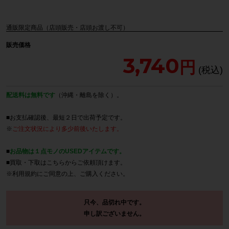
通販限定商品（店頭販売・店頭お渡し不可）
販売価格
3,740
配送料は無料です
（沖縄・離島を除く）。
■お支払確認後、最短２日で出荷予定です。
※
ご注文状況により多少前後いたします。
■
お品物は１点モノのUSEDアイテムです。
■買取・下取は
こちら
からご依頼頂けます。
※
利用規約
にご同意の上、ご購入ください。
只今、品切れ中です。
申し訳ございません。