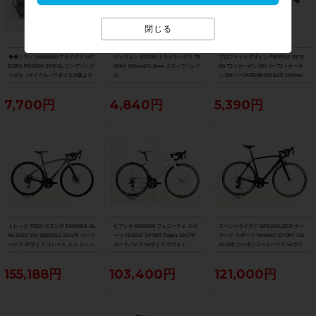
閉じる
◆◆シマノ SHIMANO アルテグラ ULT
ヴィジョン VISION トライマックス TR
プロファイルデザイン PROFILE DESI
EGRA PD-6800 SPD-SL ビンディング
IMAX 400mm/31.8mm ドロップハンド
GN T2＋カーボン DHバー T2＋カーボ
ペダル（サイクルパラダイス大阪より
ル
ン DHバーCARBON DH BAR 340mm
配送）
7,700円
4,840円
5,390円
トレック TREK エモンダ EMONDA AL
ビアンキ BIANCHI フェニーチェ スポ
スペシャライズド SPECIALIZED ター
R5 DISC 105 油圧DISC 2021年 ロード
ーツ FENICE SPORT Tiagra 2017年
マック スポーツ TARMAC SPORT 105
バイク 47サイズ スレート トゥ トレッ
ロードバイク 50サイズ ホワイト
2018年 カーボンロードバイク 56サイ
ク ブラック フェード
ズ サガン スーパースター
155,188円
103,400円
121,000円