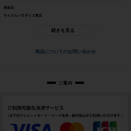
発送元
参考価格
サイクルパラダイス東京
-
※本商品は店頭で現物確認が出来ません。
ご不明点はお問い合わせ欄よりご質問下さい。
続きを見る
重量
配送
-
佐川急便にて全国配送いたします。
商品についてのお問い合わせ
商品の状態
お問合わせ番号
中古：C（使用感あり/キズ、ヨゴレあり）
使用感があり、踏み面、サイドのキズ、全体的な汚れが見られます。使用に伴
cps-2602054032-pa-037666333
う傷や擦れ傷、汚れがあります。
※付属品に関しては写真に写っているものですべてとなります。
ご案内
商品コード
cps-2602054032-pa-037666333