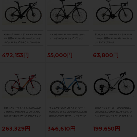
●トレック TREK マドン MADONE SL6
フェルト FELT F5 105 2013年 カーボ
サンピード SUNPEED アストロ ASTR
105 油圧DISC 2021年 カーボンロード
ンロードバイク 58サイズ ブラック
O Tiagra 油圧DISC 2025年 ロードバイ
バイク 52サイズ リチウムグレー/トレ
ク Lサイズ ブラック
ックブラック ☆
472,153円
55,000円
63,800円
美品 スペシャライズド SPECIALIZED
キャニオン CANYON アルティメート
★★スペシャライズド SPECIALIZED
S-WORKS TARMAC SL5 DURA-ACE
ULTIMATE CF SL DISC DURA-ACE 油
DIVERGE E5 COMP 2023年モデル ア
2015 カーボン 54サイズ グロスキャン
圧DISC 2017年 カーボンロードバイク
ルミ グラベルロードバイク 49サイズ 1
ディレッド/ブラック/ゴールド
サイズ ブルー
1速 （サイクルパラダイス山口より配
送)
263,329円
346,610円
199,650円