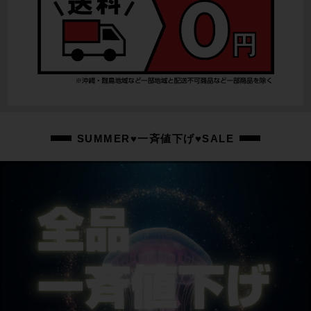
SUMMER♥一斉値下げ♥SALE