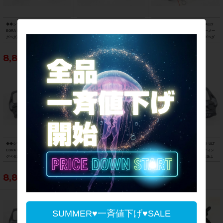
◆◆シマノ SHIMANO アルテグラ ULT
◆◆シマノ SHIMANO アルテグラ ULT
◆◆ガーミン GARMIN ラリー RALLY
EGRA PD-R8000 SPD-SL ビンディン
EGRA PD-6700-C SPD-SL カーボン ビ
RS200 デュアルセンシングパワーメー
グペダル（サイクルパラダイス大阪よ
ンディングペダル（サイクルパラダイ
ターペダル SPD-SL ビンディングペダ
り配送）
ス大阪より配送）
ル（サイクルパラダイス大阪より配
送）
8,800円
7,700円
86,900円
◆◆シマノ SHIMANO アルテグラ ULT
◆◆シマノ SHIMANO アルテグラ ULT
◆◆シマノ SHIMANO アルテグラ ULT
EGRA PD-R8000 SPD-SL ビンディン
EGRA PD-R8000 SPD-SL ビンディン
EGRA PD-R8000 SPD-SL ビンディン
グペダル（サイクルパラダイス大阪よ
グペダル（サイクルパラダイス大阪よ
グペダル（サイクルパラダイス大阪よ
り配送）
り配送）
り配送）
8,800円
8,800円
8,800円
SUMMER♥一斉値下げ♥SALE