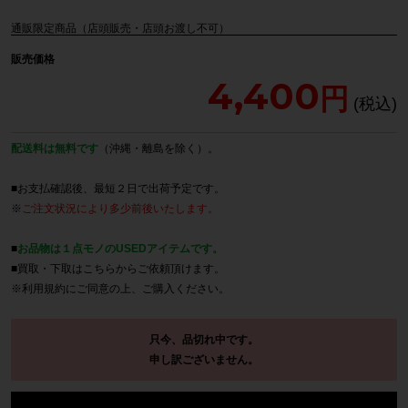
通販限定商品（店頭販売・店頭お渡し不可）
販売価格
4,400
配送料は無料です
（沖縄・離島を除く）。
■お支払確認後、最短２日で出荷予定です。
※
ご注文状況により多少前後いたします。
■
お品物は１点モノのUSEDアイテムです。
■買取・下取は
こちら
からご依頼頂けます。
※
利用規約
にご同意の上、ご購入ください。
只今、品切れ中です。
申し訳ございません。