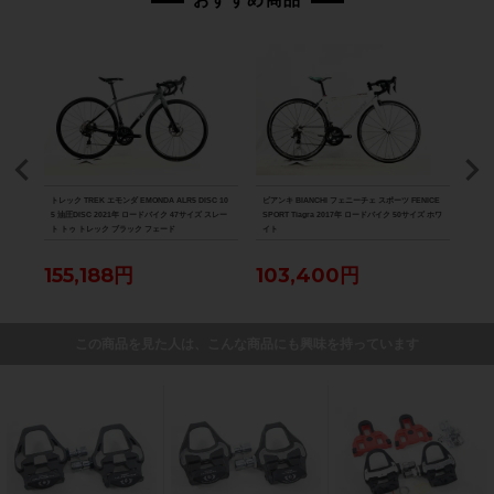
D-R8
トレック TREK エモンダ EMONDA ALR5 DISC 10
ビアンキ BIANCHI フェニーチェ スポーツ FENICE
スペシ
パラダ
5 油圧DISC 2021年 ロードバイク 47サイズ スレー
SPORT Tiagra 2017年 ロードバイク 50サイズ ホワ
ーツ 
ト トゥ トレック ブラック フェード
イト
バイク
155,188円
103,400円
12
この商品を見た人は、こんな商品にも興味を持っています