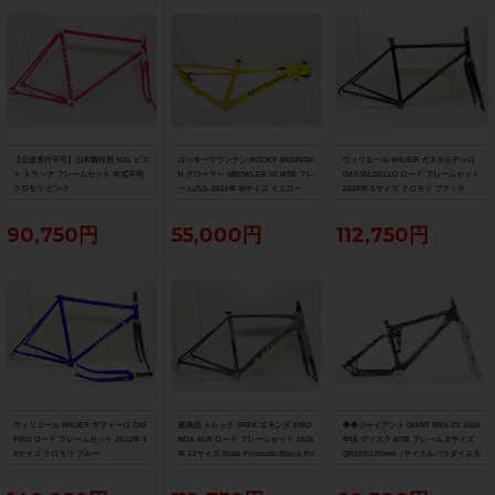
【公道走行不可】山本製作所 NJS ピス
ロッキーマウンテン ROCKY MOUNTAI
ウィリエール WILIER ガスタルデッロ
ト トラック フレームセット 年式不明
N グローラー GROWLER 50 MTB フレ
GASTALDELLO ロード フレームセット
クロモリ ピンク
ームのみ 2021年 Mサイズ イエロー
2020年 Sサイズ クロモリ ブラック
90,750円
55,000円
112,750円
ウィリエール WILIER ザフィーロ ZAF
超美品 トレック TREK エモンダ EMO
◆◆ジャイアント GIANT NRS C1 2005
FIRO ロード フレームセット 2022年 5
NDA ALR ロード フレームセット 2026
年頃 ディスク MTB フレーム Sサイズ
0サイズ クロモリ ブルー
年 52サイズ Slate Prismatic/Black Pri
QR100/135mm（サイクルパラダイス大
smatic Fade
阪より配送）