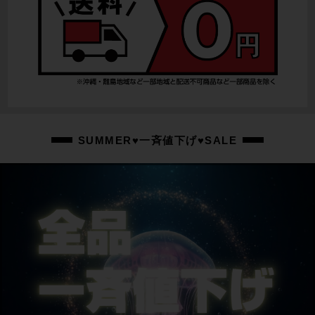
SUMMER♥一斉値下げ♥SALE