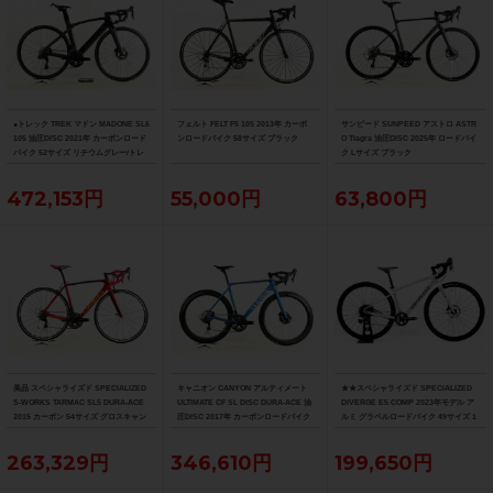
●トレック TREK マドン MADONE SL6
フェルト FELT F5 105 2013年 カーボ
サンピード SUNPEED アストロ ASTR
105 油圧DISC 2021年 カーボンロード
ンロードバイク 58サイズ ブラック
O Tiagra 油圧DISC 2025年 ロードバイ
バイク 52サイズ リチウムグレー/トレ
ク Lサイズ ブラック
ックブラック ☆
472,153円
55,000円
63,800円
美品 スペシャライズド SPECIALIZED
キャニオン CANYON アルティメート
★★スペシャライズド SPECIALIZED
S-WORKS TARMAC SL5 DURA-ACE
ULTIMATE CF SL DISC DURA-ACE 油
DIVERGE E5 COMP 2023年モデル ア
2015 カーボン 54サイズ グロスキャン
圧DISC 2017年 カーボンロードバイク
ルミ グラベルロードバイク 49サイズ 1
ディレッド/ブラック/ゴールド
サイズ ブルー
1速 （サイクルパラダイス山口より配
送)
263,329円
346,610円
199,650円