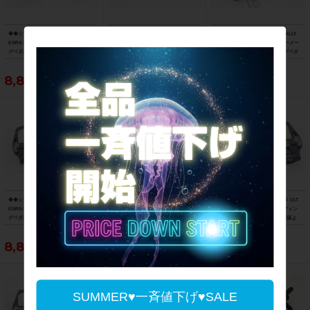
◆◆シマノ SHIMANO アルテグラ ULT
◆◆シマノ SHIMANO アルテグラ ULT
◆◆ガーミン GARMIN ラリー RALLY
EGRA PD-R8000 SPD-SL ビンディン
EGRA PD-6700-C SPD-SL カーボン ビ
RS200 デュアルセンシングパワーメー
グペダル（サイクルパラダイス大阪よ
ンディングペダル（サイクルパラダイ
ターペダル SPD-SL ビンディングペダ
り配送）
ス大阪より配送）
ル（サイクルパラダイス大阪より配
送）
8,800円
7,700円
86,900円
◆◆シマノ SHIMANO アルテグラ ULT
◆◆シマノ SHIMANO アルテグラ ULT
◆◆シマノ SHIMANO アルテグラ ULT
EGRA PD-R8000 SPD-SL ビンディン
EGRA PD-R8000 SPD-SL ビンディン
EGRA PD-R8000 SPD-SL ビンディン
グペダル（サイクルパラダイス大阪よ
グペダル（サイクルパラダイス大阪よ
グペダル（サイクルパラダイス大阪よ
り配送）
り配送）
り配送）
8,800円
8,800円
8,800円
SUMMER♥一斉値下げ♥SALE