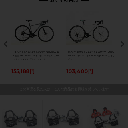
D-R8
トレック TREK エモンダ EMONDA ALR5 DISC 10
ビアンキ BIANCHI フェニーチェ スポーツ FENICE
スペシ
パラダ
5 油圧DISC 2021年 ロードバイク 47サイズ スレー
SPORT Tiagra 2017年 ロードバイク 50サイズ ホワ
ーツ 
ト トゥ トレック ブラック フェード
イト
バイク
155,188円
103,400円
12
この商品を見た人は、こんな商品にも興味を持っています