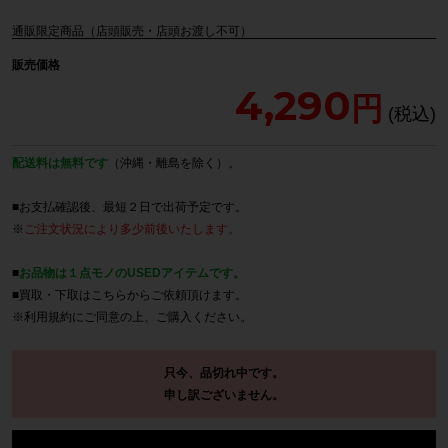
通販限定商品（店頭販売・店頭お渡し不可）
販売価格
4,290
配送料は無料です
（沖縄・離島を除く）。
■お支払確認後、最短２日で出荷予定です。
※
ご注文状況により多少前後いたします。
■
お品物は１点モノのUSEDアイテムです。
■買取・下取は
こちら
からご依頼頂けます。
※
利用規約
にご同意の上、ご購入ください。
只今、品切れ中です。
申し訳ございません。