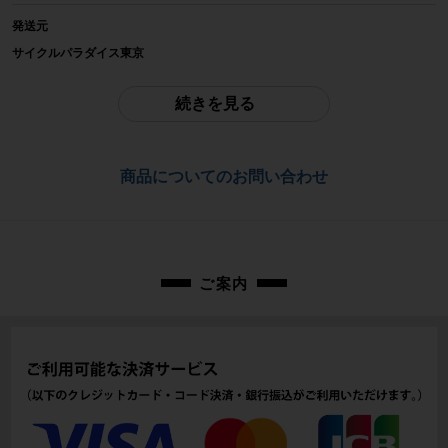
発送元
参考価格
サイクルパラダイス東京
-
※本商品は店頭で現物確認が出来ません。
ご不明点はお問い合わせ欄よりご質問下さい。
続きを見る
重量
配送
-
佐川急便にて全国配送いたします。
商品についてのお問い合わせ
商品の状態
お問合わせ番号
中古：B（使用感少な目/小キズ、ヨゴレ少々）
使用感がややあり、踏み面、サイドの小キズ、全体的な汚れがあります。小傷
cps-2605154040-pa-037682700
や擦れ傷、汚れはありますが、比較的目立った大きな傷の少ない美品商品で
す。
※付属品に関しては写真に写っているものですべてとなります。
ご案内
商品コード
cps-2605154040-pa-037682700