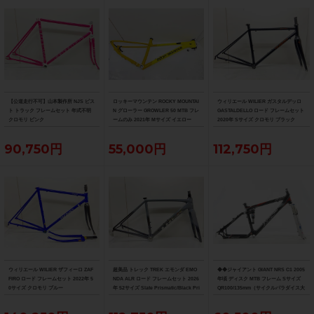
【公道走行不可】山本製作所 NJS ピス
ロッキーマウンテン ROCKY MOUNTAI
ウィリエール WILIER ガスタルデッロ
ト トラック フレームセット 年式不明
N グローラー GROWLER 50 MTB フレ
GASTALDELLO ロード フレームセット
クロモリ ピンク
ームのみ 2021年 Mサイズ イエロー
2020年 Sサイズ クロモリ ブラック
90,750円
55,000円
112,750円
ウィリエール WILIER ザフィーロ ZAF
超美品 トレック TREK エモンダ EMO
◆◆ジャイアント GIANT NRS C1 2005
FIRO ロード フレームセット 2022年 5
NDA ALR ロード フレームセット 2026
年頃 ディスク MTB フレーム Sサイズ
0サイズ クロモリ ブルー
年 52サイズ Slate Prismatic/Black Pri
QR100/135mm（サイクルパラダイス大
smatic Fade
阪より配送）