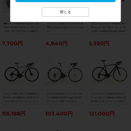
閉じる
◆◆シマノ SHIMANO アルテグラ ULT
ヴィジョン VISION トライマックス TR
プロファイルデザイン PROFILE DESI
EGRA PD-6800 SPD-SL ビンディング
IMAX 400mm/31.8mm ドロップハンド
GN T2＋カーボン DHバー T2＋カーボ
ペダル（サイクルパラダイス大阪より
ル
ン DHバーCARBON DH BAR 340mm
配送）
7,700円
4,840円
5,390円
トレック TREK エモンダ EMONDA AL
ビアンキ BIANCHI フェニーチェ スポ
スペシャライズド SPECIALIZED ター
R5 DISC 105 油圧DISC 2021年 ロード
ーツ FENICE SPORT Tiagra 2017年
マック スポーツ TARMAC SPORT 105
バイク 47サイズ スレート トゥ トレッ
ロードバイク 50サイズ ホワイト
2018年 カーボンロードバイク 56サイ
ク ブラック フェード
ズ サガン スーパースター
155,188円
103,400円
121,000円