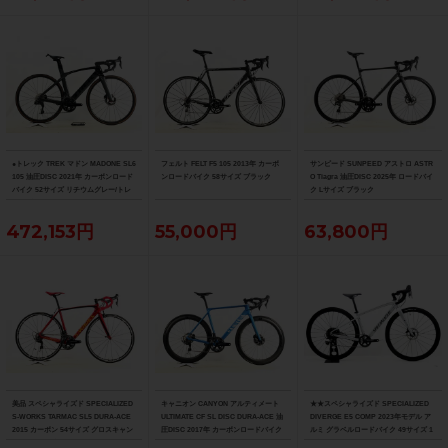
●トレック TREK マドン MADONE SL6
フェルト FELT F5 105 2013年 カーボ
サンピード SUNPEED アストロ ASTR
105 油圧DISC 2021年 カーボンロード
ンロードバイク 58サイズ ブラック
O Tiagra 油圧DISC 2025年 ロードバイ
バイク 52サイズ リチウムグレー/トレ
ク Lサイズ ブラック
ックブラック ☆
472,153円
55,000円
63,800円
美品 スペシャライズド SPECIALIZED
キャニオン CANYON アルティメート
★★スペシャライズド SPECIALIZED
S-WORKS TARMAC SL5 DURA-ACE
ULTIMATE CF SL DISC DURA-ACE 油
DIVERGE E5 COMP 2023年モデル ア
2015 カーボン 54サイズ グロスキャン
圧DISC 2017年 カーボンロードバイク
ルミ グラベルロードバイク 49サイズ 1
ディレッド/ブラック/ゴールド
サイズ ブルー
1速 （サイクルパラダイス山口より配