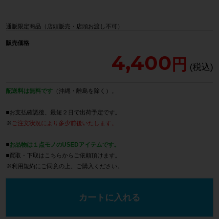
通販限定商品（店頭販売・店頭お渡し不可）
販売価格
4,400
配送料は無料です
（沖縄・離島を除く）。
■お支払確認後、最短２日で出荷予定です。
※
ご注文状況により多少前後いたします。
■
お品物は１点モノのUSEDアイテムです。
■買取・下取は
こちら
からご依頼頂けます。
※
利用規約
にご同意の上、ご購入ください。
カートに入れる