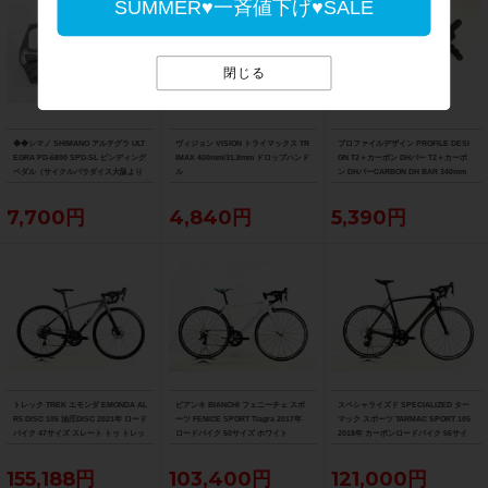
SUMMER♥一斉値下げ♥SALE
閉じる
◆◆シマノ SHIMANO アルテグラ ULT
ヴィジョン VISION トライマックス TR
プロファイルデザイン PROFILE DESI
EGRA PD-6800 SPD-SL ビンディング
IMAX 400mm/31.8mm ドロップハンド
GN T2＋カーボン DHバー T2＋カーボ
ペダル（サイクルパラダイス大阪より
ル
ン DHバーCARBON DH BAR 340mm
配送）
7,700円
4,840円
5,390円
トレック TREK エモンダ EMONDA AL
ビアンキ BIANCHI フェニーチェ スポ
スペシャライズド SPECIALIZED ター
R5 DISC 105 油圧DISC 2021年 ロード
ーツ FENICE SPORT Tiagra 2017年
マック スポーツ TARMAC SPORT 105
バイク 47サイズ スレート トゥ トレッ
ロードバイク 50サイズ ホワイト
2018年 カーボンロードバイク 56サイ
ク ブラック フェード
ズ サガン スーパースター
155,188円
103,400円
121,000円