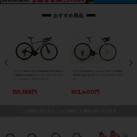
おすすめ商品
D-R8
トレック TREK エモンダ EMONDA ALR5 DISC 10
ビアンキ BIANCHI フェニーチェ スポーツ FENICE
スペシ
パラダ
5 油圧DISC 2021年 ロードバイク 47サイズ スレー
SPORT Tiagra 2017年 ロードバイク 50サイズ ホワ
ーツ 
ト トゥ トレック ブラック フェード
イト
バイク
155,188円
103,400円
12
この商品を見た人は、こんな商品にも興味を持っています