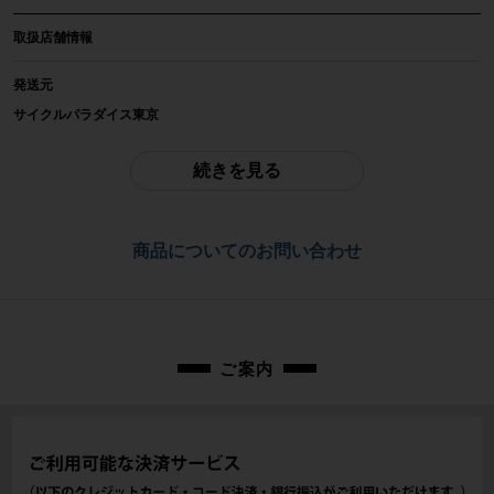
メーカー
取扱店舗情報
LOOK
発送元
参考価格
サイクルパラダイス東京
-
※本商品は店頭で現物確認が出来ません。
ご不明点はお問い合わせ欄よりご質問下さい。
続きを見る
重量
配送
-
佐川急便にて全国配送いたします。
商品についてのお問い合わせ
商品の状態
お問合わせ番号
中古：C（使用感あり/キズ、ヨゴレあり）
使用感があり、全体的なキズ、汚れが目立ちます。使用に伴う傷や擦れ傷、小
cps-2605224044-pa-089074000
錆や汚れがあります。
※付属品に関しては写真に写っているものですべてとなります。
ご案内
商品コード
cps-2605224044-pa-089074000