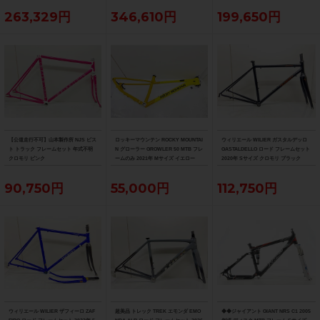
送)
263,329円
346,610円
199,650円
【公道走行不可】山本製作所 NJS ピス
ロッキーマウンテン ROCKY MOUNTAI
ウィリエール WILIER ガスタルデッロ
ト トラック フレームセット 年式不明
N グローラー GROWLER 50 MTB フレ
GASTALDELLO ロード フレームセット
クロモリ ピンク
ームのみ 2021年 Mサイズ イエロー
2020年 Sサイズ クロモリ ブラック
90,750円
55,000円
112,750円
ウィリエール WILIER ザフィーロ ZAF
超美品 トレック TREK エモンダ EMO
◆◆ジャイアント GIANT NRS C1 2005