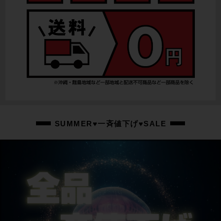
SUMMER♥一斉値下げ♥SALE