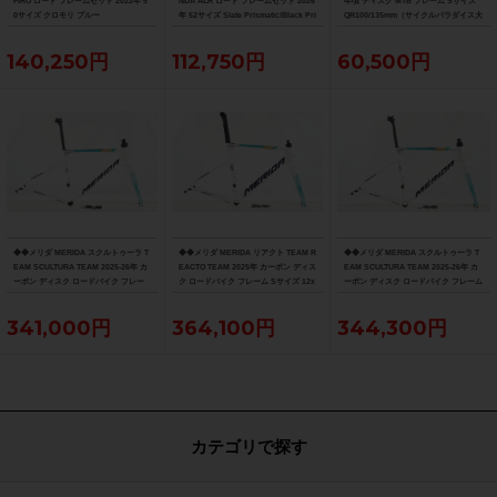
FIRO ロード フレームセット 2022年 5
NDA ALR ロード フレームセット 2026
年頃 ディスク MTB フレーム Sサイズ
0サイズ クロモリ ブルー
年 52サイズ Slate Prismatic/Black Pri
QR100/135mm（サイクルパラダイス大
smatic Fade
阪より配送）
140,250円
112,750円
60,500円
◆◆メリダ MERIDA スクルトゥーラ T
◆◆メリダ MERIDA リアクト TEAM R
◆◆メリダ MERIDA スクルトゥーラ T
EAM SCULTURA TEAM 2025-26年 カ
EACTO TEAM 2025年 カーボン ディス
EAM SCULTURA TEAM 2025-26年 カ
ーボン ディスク ロードバイク フレー
ク ロードバイク フレーム Sサイズ 12x
ーボン ディスク ロードバイク フレーム
ム XXSサイズ 12x100/142mm（サイ
100/142mm 700C（サイクルパラダイ
Sサイズ 12x100/142mm 700C（サイク
クルパラダイス大阪より配送）
ス大阪より配送）
ルパラダイス大阪より配送）
341,000円
364,100円
344,300円
カテゴリで探す