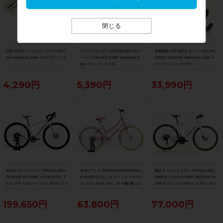
閉じる
日東 NITTO ノースドロップバー B307
スペシャライズド SPECIALIZED ホバ
未使用品 デダ DEDA スーパーゼロ RS
AA 440mm/25.4mm ドロップハンドル
ーコンプ HOVER COMP 380mm/31.8
SUPER ZERO RS 400mm/31.7mm ド
mm ドロップハンドル
ロップハンドル カーボン
4,290円
5,390円
33,990円
★★スペシャライズド SPECIALIZED
★★ビアンキ BIANCHI PRIMAVERA 2
美品 スペシャライズド SPECIALIZED
DIVERGE E5 COMP 2023年モデル ア
6 2018年モデル ハイテン シティサイク
SIRRUS 3.0 microSHIFT 油圧DISC 20
ルミ グラベルロードバイク 49サイズ 1
ル バイク 42cm 26インチ 内装3速 ピン
22年 クロスバイク Mサイズ サテンクレ
1速 （サイクルパラダイス山口より配
ク（サイクルパラダイス山口より配送)
イ サイドスタンド付
送)
199,650円
63,800円
77,000円