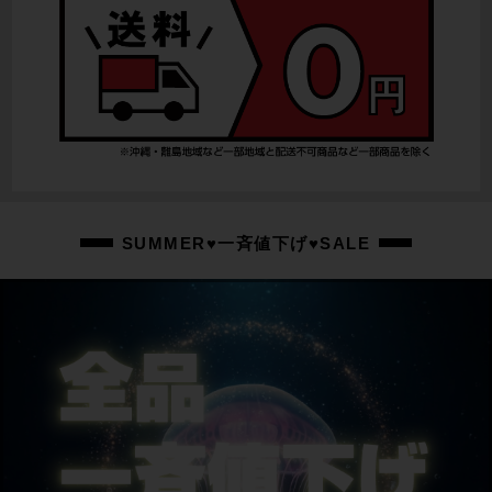
SUMMER♥一斉値下げ♥SALE