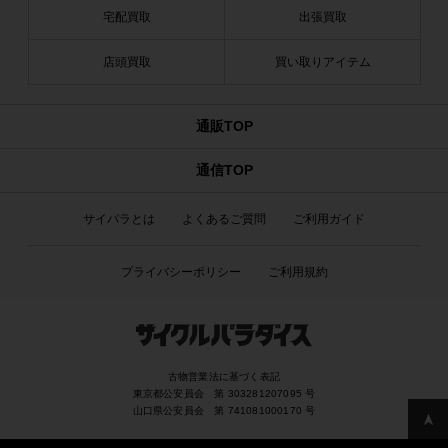
宅配買取
出張買取
店頭買取
買い取りアイテム
通販TOP
通信TOP
サイパラとは
よくあるご質問
ご利用ガイド
プライバシーポリシー
ご利用規約
古物営業法に基づく表記
東京都公安員会 第 303281207095 号
山口県公安員会 第 741081000170 号