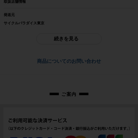
取扱店舗情報
メーカー
NITTO
発送元
サイクルパラダイス東京
参考価格
※本商品は店頭で現物確認が出来ません。
-
ご不明点はお問い合わせ欄よりご質問下さい。
続きを見る
重量
配送
-
佐川急便にて全国配送いたします。
商品についてのお問い合わせ
商品の状態
お問合わせ番号
中古：B（使用感少な目/小キズ、ヨゴレ少々）
cps-2605254010-pa-037682527
使用感は少なめですが、保管中についたものと思われるキズ、汚れがありま
す。小傷や擦れ傷、汚れはありますが、比較的目立った大きな傷の少ない美品
商品です。
ご案内
※付属品に関しては写真に写っているものですべてとなります。
商品コード
cps-2605254010-pa-037682527