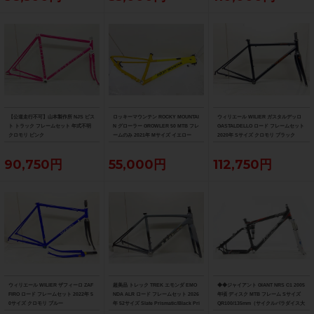
【公道走行不可】山本製作所 NJS ピス
ロッキーマウンテン ROCKY MOUNTAI
ウィリエール WILIER ガスタルデッロ
ト トラック フレームセット 年式不明
N グローラー GROWLER 50 MTB フレ
GASTALDELLO ロード フレームセット
クロモリ ピンク
ームのみ 2021年 Mサイズ イエロー
2020年 Sサイズ クロモリ ブラック
90,750円
55,000円
112,750円
ウィリエール WILIER ザフィーロ ZAF
超美品 トレック TREK エモンダ EMO
◆◆ジャイアント GIANT NRS C1 2005
FIRO ロード フレームセット 2022年 5
NDA ALR ロード フレームセット 2026
年頃 ディスク MTB フレーム Sサイズ
0サイズ クロモリ ブルー
年 52サイズ Slate Prismatic/Black Pri
QR100/135mm（サイクルパラダイス大
smatic Fade
阪より配送）