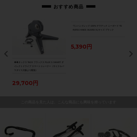
おすすめ商品
ワンハンドレッド 100% テラテック ニーガード TE
RATEC KNEE GUARD XLサイズ ブラック
5,390円
DISC
◆◆タックス TACX フラックス FLUX S SMART ダ
★★カ
ューブ
イレクトドライブ スマートトレーナー（サイクルパ
ORD
ラダイス大阪より配送）
ップ
ダイ
29,700円
5,
この商品を見た人は、こんな商品にも興味を持っています