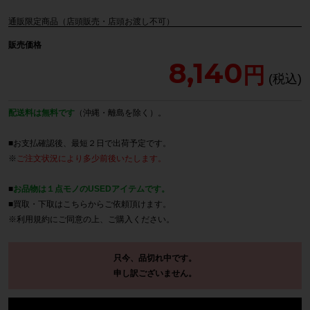
通販限定商品（店頭販売・店頭お渡し不可）
販売価格
8,140
配送料は無料です
（沖縄・離島を除く）。
■お支払確認後、最短２日で出荷予定です。
※
ご注文状況により多少前後いたします。
■
お品物は１点モノのUSEDアイテムです。
■買取・下取は
こちら
からご依頼頂けます。
※
利用規約
にご同意の上、ご購入ください。
只今、品切れ中です。
申し訳ございません。