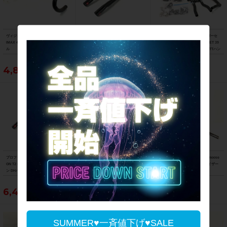
ヴィジョン VISION トライマックス TR
プロファイルデザイン PROFILE DESI
フェルト FELT TTバー、ベースバーセ
IMAX 400mm/31.8mm ドロップハンド
GN T2＋カーボン DHバー T2＋カーボ
ット IAT4 TT BAR BASE BAR SET 39
ル
ン DHバーCARBON DH BAR 340mm
0mm/31.8mm/310mm DHバー、TTハン
ドル
4,840円
5,390円
9,790円
プロファイルデザイン PROFILE DESI
日東 NITTO シムワークス リトルニック
日東 NITTO ブルムースバー bullmoose
GN T2＋カーボン DHバー T2＋カーボ
SIMWORKS LITTLE NICK 700mm/25.
bar 570mm/100mm/22.2mm ライザー
ン DHバーCARBON DH BAR 340mm
4mm フラットバー
バー
6,490円
9,790円
14,190円
SUMMER♥一斉値下げ♥SALE