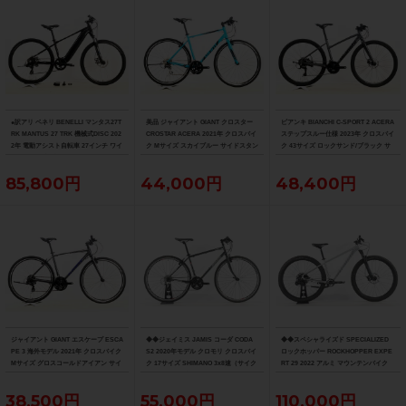
●訳アリ ベネリ BENELLI マンタス27T
美品 ジャイアント GIANT クロスター
ビアンキ BIANCHI C-SPORT 2 ACERA
RK MANTUS 27 TRK 機械式DISC 202
CROSTAR ACERA 2021年 クロスバイ
ステップスルー仕様 2023年 クロスバイ
2年 電動アシスト自転車 27インチ ワイ
ク Mサイズ スカイブルー サイドスタン
ク 43サイズ ロックサンド/ブラック サ
ズロード限定ブラック
ド付
イドスタンド付
85,800円
44,000円
48,400円
ジャイアント GIANT エスケープ ESCA
◆◆ジェイミス JAMIS コーダ CODA
◆◆スペシャライズド SPECIALIZED
PE 3 海外モデル 2021年 クロスバイク
S2 2020年モデル クロモリ クロスバイ
ロックホッパー ROCKHOPPER EXPE
Mサイズ グロスコールドアイアン サイ
ク 17サイズ SHIMANO 3x8速（サイク
RT 29 2022 アルミ マウンテンバイク
ドスタンド付
ルパラダイス大阪より配送）
MTB Mサイズ SRAM SX EAGLE 1x12
速（サイクルパラダイス大阪より配
38,500円
55,000円
110,000円
送）