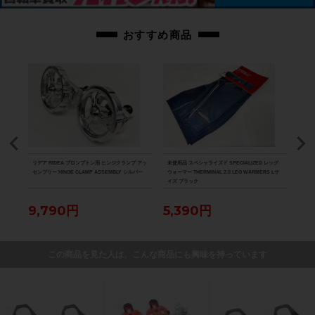
おすすめ商品
ICE
リデア RIDEA ブロンプトン用 ヒンジクランプ アッ
未使用品 スペシャライズド SPECIALIZED レッグ
未使用
ズ ホワ
センブリー HINGE CLAMP ASSEMBLY シルバー
ウォーマー THERMINAL 2.0 LEG WARMERS Lサ
ウォー
イズ ブラック
N W
9,790円
5,390円
5,
この商品を見た人は、こんな商品にも興味を持っています