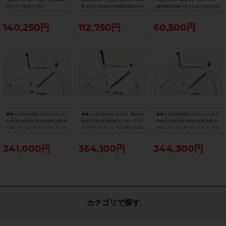
0サイズ クロモリ ブルー
年 52サイズ Slate Prismatic/Black Pri
QR100/135mm（サイクルパラダイス大
smatic Fade
阪より配送）
140,250円
112,750円
60,500円
◆◆メリダ MERIDA スクルトゥーラ T
◆◆メリダ MERIDA リアクト TEAM R
◆◆メリダ MERIDA スクルトゥーラ T
EAM SCULTURA TEAM 2025-26年 カ
EACTO TEAM 2025年 カーボン ディス
EAM SCULTURA TEAM 2025-26年 カ
ーボン ディスク ロードバイク フレー
ク ロードバイク フレーム Sサイズ 12x
ーボン ディスク ロードバイク フレーム
ム XXSサイズ 12x100/142mm（サイ
100/142mm 700C（サイクルパラダイ
Sサイズ 12x100/142mm 700C（サイク
クルパラダイス大阪より配送）
ス大阪より配送）
ルパラダイス大阪より配送）
341,000円
364,100円
344,300円
カテゴリで探す