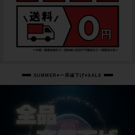
SUMMER♥一斉値下げ♥SALE