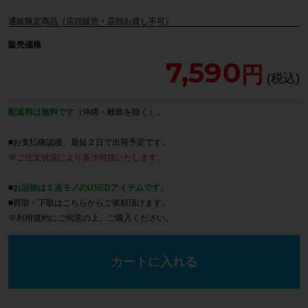
通販限定商品（店頭販売・店頭お渡し不可）
販売価格
7,590
配送料は無料です
（沖縄・離島を除く）。
■お支払確認後、最短２日で出荷予定です。
※
ご注文状況により多少前後いたします。
■
お品物は１点モノのUSEDアイテムです。
■買取・下取は
こちら
からご依頼頂けます。
※
利用規約
にご同意の上、ご購入ください。
カートに入れる