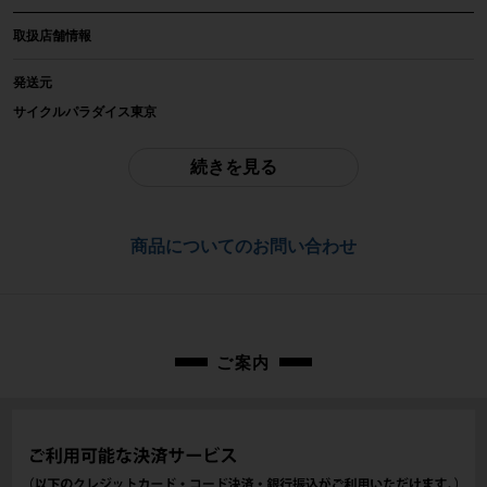
取扱店舗情報
メーカー
SHIMANO PRO
発送元
サイクルパラダイス東京
参考価格
※本商品は店頭で現物確認が出来ません。
-
ご不明点はお問い合わせ欄よりご質問下さい。
続きを見る
重量
配送
-
佐川急便にて全国配送いたします。
商品についてのお問い合わせ
商品の状態
お問合わせ番号
中古：B（使用感少な目/小キズ、ヨゴレ少々）
cps-2606024018-pa-037682960
使用感がややあり、細かいキズ、多少の汚れが見られます。小傷や擦れ傷、汚
れはありますが、比較的目立った大きな傷の少ない美品商品です。
※付属品に関しては写真に写っているものですべてとなります。
ご案内
商品コード
cps-2606024018-pa-037682960