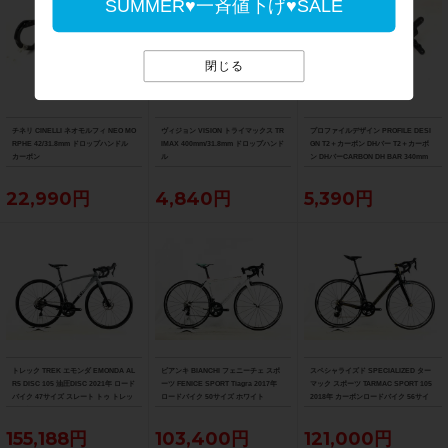
SUMMER♥一斉値下げ♥SALE
閉じる
チネリ CINELLI ネオモルフィ NEO MO
ヴィジョン VISION トライマックス TR
プロファイルデザイン PROFILE DESI
RPHE 42/31.8mm ドロップハンドル
IMAX 400mm/31.8mm ドロップハンド
GN T2＋カーボン DHバー T2＋カーボ
カーボン
ル
ン DHバーCARBON DH BAR 340mm
22,990円
4,840円
5,390円
トレック TREK エモンダ EMONDA AL
ビアンキ BIANCHI フェニーチェ スポ
スペシャライズド SPECIALIZED ター
R5 DISC 105 油圧DISC 2021年 ロード
ーツ FENICE SPORT Tiagra 2017年
マック スポーツ TARMAC SPORT 105
バイク 47サイズ スレート トゥ トレッ
ロードバイク 50サイズ ホワイト
2018年 カーボンロードバイク 56サイ
ク ブラック フェード
ズ サガン スーパースター
155,188円
103,400円
121,000円