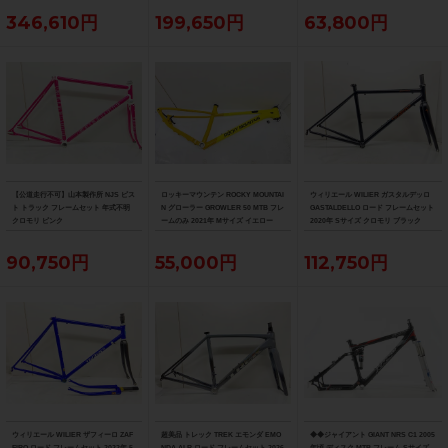
送)
346,610円
199,650円
63,800円
【公道走行不可】山本製作所 NJS ピス
ロッキーマウンテン ROCKY MOUNTAI
ウィリエール WILIER ガスタルデッロ
ト トラック フレームセット 年式不明
N グローラー GROWLER 50 MTB フレ
GASTALDELLO ロード フレームセット
クロモリ ピンク
ームのみ 2021年 Mサイズ イエロー
2020年 Sサイズ クロモリ ブラック
90,750円
55,000円
112,750円
ウィリエール WILIER ザフィーロ ZAF
超美品 トレック TREK エモンダ EMO
◆◆ジャイアント GIANT NRS C1 2005
FIRO ロード フレームセット 2022年 5
NDA ALR ロード フレームセット 2026
年頃 ディスク MTB フレーム Sサイズ