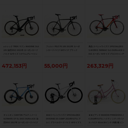
●トレック TREK マドン MADONE SL6
フェルト FELT F5 105 2013年 カーボ
美品 スペシャライズド SPECIALIZED
105 油圧DISC 2021年 カーボンロード
ンロードバイク 58サイズ ブラック
S-WORKS TARMAC SL5 DURA-ACE 2
バイク 52サイズ リチウムグレー/トレ
015 カーボン 54サイズ グロスキャンデ
ックブラック ☆
ィレッド/ブラック/ゴールド
472,153円
55,000円
263,329円
キャニオン CANYON アルティメート
★★スペシャライズド SPECIALIZED
★★ビアンキ BIANCHI PRIMAVERA 2
ULTIMATE CF SL DISC DURA-ACE 油
DIVERGE E5 COMP 2023年モデル ア
6 2018年モデル ハイテン シティサイク
圧DISC 2017年 カーボンロードバイク
ルミ グラベルロードバイク 49サイズ 1
ル バイク 42cm 26インチ 内装3速 ピン
サイズ ブルー
1速 （サイクルパラダイス山口より配
ク（サイクルパラダイス山口より配送)