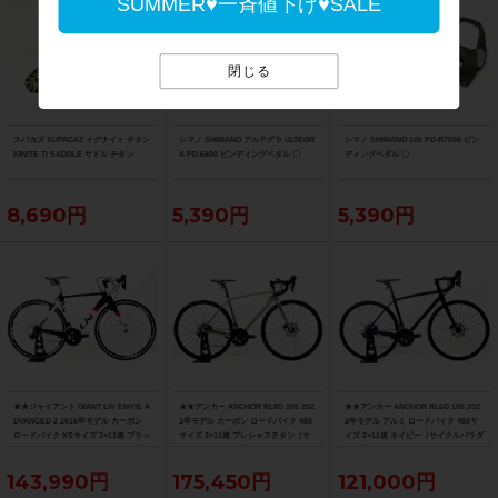
SUMMER♥一斉値下げ♥SALE
閉じる
スパカズ SUPACAZ イグナイト チタン
シマノ SHIMANO アルテグラ ULTEGR
シマノ SHIMANO 105 PD-R7000 ビン
IGNITE Ti SADDLE サドル チタン
A PD-6800 ビンディングペダル 〇
ディングペダル 〇
8,690円
5,390円
5,390円
★★ジャイアント GIANT LIV ENVIE A
★★アンカー ANCHOR RL8D 105 202
★★アンカー ANCHOR RL6D 105 202
DVANCED 2 2016年モデル カーボン
1年モデル カーボン ロードバイク 480
2年モデル アルミ ロードバイク 480サ
ロードバイク XSサイズ 2×11速 ブラッ
サイズ 2×11速 プレシャスチタン（サ
イズ 2×11速 ネイビー（サイクルパラダ
ク×ホワイト（サイクルパラダイス山口
イクルパラダイス山口より配送)
イス山口より配送)
より配送)
143,990円
175,450円
121,000円