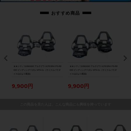
おすすめ商品
Lサイズ
★★シマノ SHIMANO アルテグラ ULTEGRA PD-R8
★★シマノ SHIMANO アルテグラ ULTEGRA PD-R8
★★シ
イス山
000 ビンディングペダル SPD-SL（サイクルパラダ
000 ビンディングペダル SPD-SL（サイクルパラダ
ペダ
イス山口より配送)
イス山口より配送)
9,900円
9,900円
4,
この商品を見た人は、こんな商品にも興味を持っています