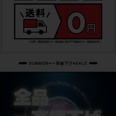
SUMMER♥一斉値下げ♥SALE