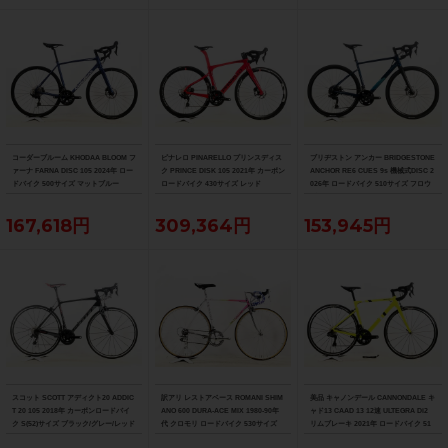
コーダーブルーム KHODAA BLOOM フ
ピナレロ PINARELLO プリンスディス
ブリヂストン アンカー BRIDGESTONE
ァーナ FARNA DISC 105 2024年 ロー
ク PRINCE DISK 105 2021年 カーボン
ANCHOR RE6 CUES 9s 機械式DISC 2
ドバイク 500サイズ マットブルー
ロードバイク 430サイズ レッド
026年 ロードバイク 510サイズ フロウ
ブルー
167,618円
309,364円
153,945円
スコット SCOTT アディクト20 ADDIC
訳アリ レストアベース ROMANI SHIM
美品 キャノンデール CANNONDALE キ
T 20 105 2018年 カーボンロードバイ
ANO 600 DURA-ACE MIX 1980-90年
ャド13 CAAD 13 12速 ULTEGRA Di2
ク S(52)サイズ ブラック/グレー/レッド
代 クロモリ ロードバイク 530サイズ
リムブレーキ 2021年 ロードバイク 51
ホワイト/ピンク/イエロー
サイズ ニュークリアイエロー