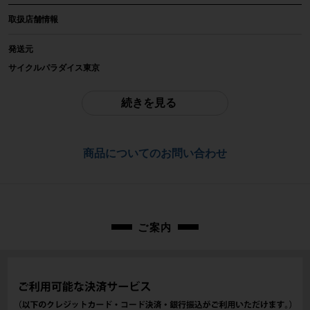
取扱店舗情報
メーカー
AZONIC
発送元
サイクルパラダイス東京
参考価格
※本商品は店頭で現物確認が出来ません。
-
ご不明点はお問い合わせ欄よりご質問下さい。
続きを見る
重量
配送
-
佐川急便にて全国配送いたします。
商品についてのお問い合わせ
商品の状態
お問合わせ番号
中古：B（使用感少な目/小キズ、ヨゴレ少々）
cps-2606024020-pa-037620021
使用感がややあり、細かいキズ、多少の汚れが見られます。小傷や擦れ傷、汚
れはありますが、比較的目立った大きな傷の少ない美品商品です。
※付属品に関しては写真に写っているものですべてとなります。
ご案内
商品コード
cps-2606024020-pa-037620021