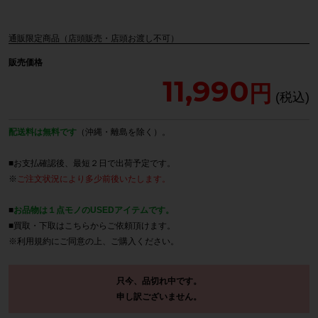
通販限定商品（店頭販売・店頭お渡し不可）
販売価格
11,990
配送料は無料です
（沖縄・離島を除く）。
■お支払確認後、最短２日で出荷予定です。
※
ご注文状況により多少前後いたします。
■
お品物は１点モノのUSEDアイテムです。
■買取・下取は
こちら
からご依頼頂けます。
※
利用規約
にご同意の上、ご購入ください。
只今、品切れ中です。
申し訳ございません。