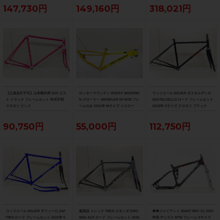
147,730円
149,160円
318,021円
【公道走行不可】山本製作所 NJS ピス
ロッキーマウンテン ROCKY MOUNTAI
ウィリエール WILIER ガスタルデッロ
ト トラック フレームセット 年式不明
N グローラー GROWLER 50 MTB フレ
GASTALDELLO ロード フレームセット
クロモリ ピンク
ームのみ 2021年 Mサイズ イエロー
2020年 Sサイズ クロモリ ブラック
90,750円
55,000円
112,750円
ウィリエール WILIER ザフィーロ ZAF
超美品 トレック TREK エモンダ EMO
◆◆ジャイアント GIANT NRS C1 2005
FIRO ロード フレームセット 2022年 5
NDA ALR ロード フレームセット 2026
年頃 ディスク MTB フレーム Sサイズ