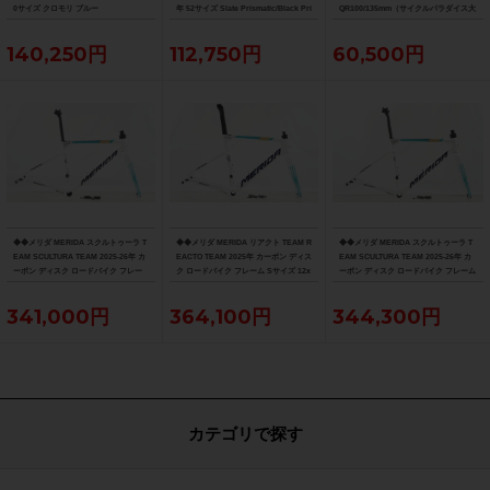
0サイズ クロモリ ブルー
年 52サイズ Slate Prismatic/Black Pri
QR100/135mm（サイクルパラダイス大
smatic Fade
阪より配送）
140,250円
112,750円
60,500円
◆◆メリダ MERIDA スクルトゥーラ T
◆◆メリダ MERIDA リアクト TEAM R
◆◆メリダ MERIDA スクルトゥーラ T
EAM SCULTURA TEAM 2025-26年 カ
EACTO TEAM 2025年 カーボン ディス
EAM SCULTURA TEAM 2025-26年 カ
ーボン ディスク ロードバイク フレー
ク ロードバイク フレーム Sサイズ 12x
ーボン ディスク ロードバイク フレーム
ム XXSサイズ 12x100/142mm（サイ
100/142mm 700C（サイクルパラダイ
Sサイズ 12x100/142mm 700C（サイク
クルパラダイス大阪より配送）
ス大阪より配送）
ルパラダイス大阪より配送）
341,000円
364,100円
344,300円
カテゴリで探す