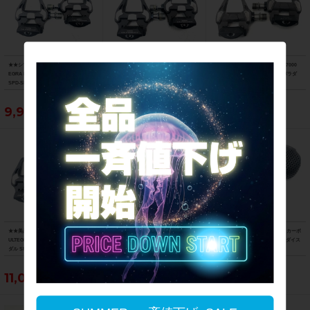
★★シマノ SHIMANO アルテグラ ULT
★★シマノ SHIMANO アルテグラ ULT
★★シマノ SHIMANO 105 PD-R7000
EGRA PD-R8000 ビンディングペダル
EGRA PD-R8000 ビンディングペダル
ビンディングペダル（サイクルパラダ
SPD-SL（サイクルパラダイス山口より
SPD-SL（サイクルパラダイス山口より
イス山口より配送)
配送)
配送)
9,900円
9,900円
4,950円
★★美品 シマノ SHIMANO アルテグラ
★★シマノ SHIMANO デュラエース D
★★リエット RYET 3Dプリント カーボ
ULTEGRA PD-R8000 ビンディングペ
URA-ACE PD-7810 ビンディングペダ
ンサドル 140mm（サイクルパラダイス
ダル SPD-SL（サイクルパラダイス山
ル（サイクルパラダイス山口より配送)
山口より配送)
口より配送)
11,000円
9,900円
5,500円