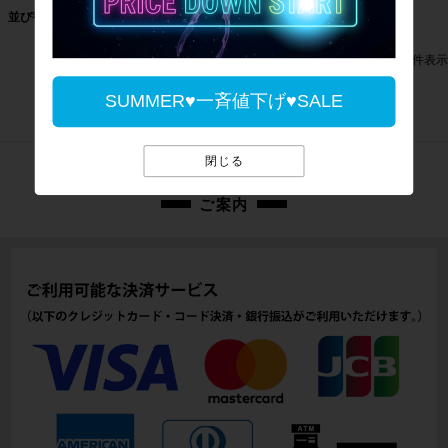
価格が高い順
価格が安い順
並び替え
新着順
184
件中
1
-
60
件表示
1
2
…
4
SUMMER♥一斉値下げ♥SALE
閉じる
ご案内