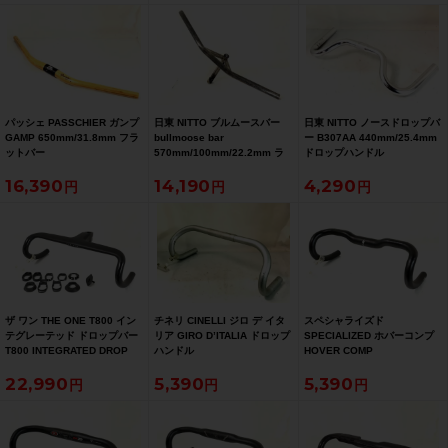
パッシェ PASSCHIER ガンプ
日東 NITTO ブルムースバー
日東 NITTO ノースドロップバ
GAMP 650mm/31.8mm フラ
bullmoose bar
ー B307AA 440mm/25.4mm
ットバー
570mm/100mm/22.2mm ラ
ドロップハンドル
イザーバー
16,390
14,190
4,290
ザ ワン THE ONE T800 イン
チネリ CINELLI ジロ デ イタ
スペシャライズド
テグレーテッド ドロップバー
リア GIRO D’ITALIA ドロップ
SPECIALIZED ホバーコンプ
T800 INTEGRATED DROP
ハンドル
HOVER COMP
BAR
380mm/31.8mm ドロップハ
22,990
5,390
5,390
400mm/100mm/28.6mm ド
ンドル
ロップハンドル カーボン