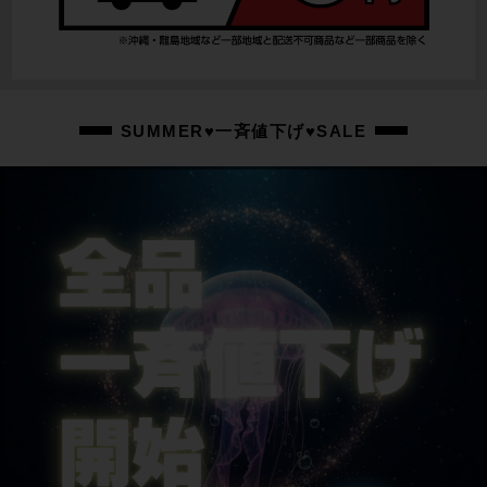
SUMMER♥一斉値下げ♥SALE