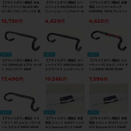
【プライスダウン開始】★★
【プライスダウン開始】レー
【プライスダウン開始】未使
ブラックインク BLACK INC
スフェイス RACEFACE レボ
用品 コントロールテック
カーボンドロップハンドル 長
リューション ハンドルバー＆
CONTROL TECH ヴィエント
390mm ブラック（サイクル
ステム REVOLUTION
HMS VIENTO HMS
15,730
4,620
4,620
パラダイス山口より配送)【お
420mm/100mm/31.8mm/OS
420mm/31.8mm ドロップハ
買い得SALE】
ドロップハンドル【お買い得
ンドル【お買い得SALE】
SALE】
値下げ
値下げ
値下げ
【プライスダウン開始】サー
【プライスダウン開始】スペ
【プライスダウン開始】スリ
ベロ CERVELO エアロ カーボ
シャライズド SPECIALIZED
ーティー 3T エルゴ ノヴァ チ
ン ドロップバー AB08
エスワークス シャローベンド
ーム ERGO NOVA TEAM
400mm ドロップハンドル カ
S?WORKS SHALLOW BEND
44cm/31.8mm ドロップハン
17,490
10,560
7,590
ーボン【お買い得SALE】
42cm/31.8mm ドロップハン
ドル カーボン【お買い得
ドル【お買い得SALE】
SALE】
値下げ
値下げ
値下げ
【プライスダウン開始】スリ
【プライスダウン開始】未使
【プライスダウン開始】未使
ーティー 3T エルゴ ノヴァ チ
用品 スコット SCOTT シンク
用品 スコット SCOTT シンク
ーム ステルス ERGO NOVA
ロス Syncros FL1.5 T-BAR
ロス Syncros FL1.5 T-BAR