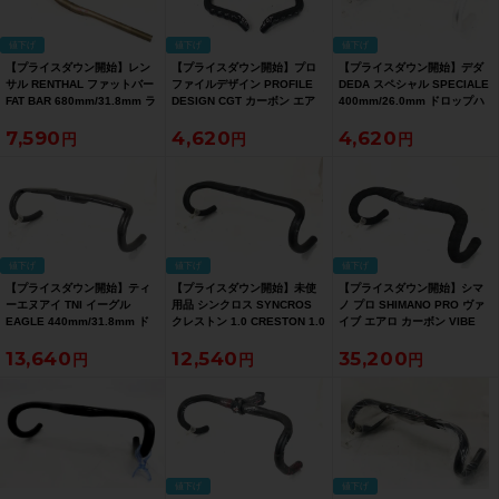
値下げ
値下げ
値下げ
【プライスダウン開始】レン
【プライスダウン開始】プロ
【プライスダウン開始】デダ
サル RENTHAL ファットバー
ファイルデザイン PROFILE
DEDA スペシャル SPECIALE
FAT BAR 680mm/31.8mm ラ
DESIGN CGT カーボン エア
400mm/26.0mm ドロップハ
イザーバー【お買い得SALE】
ロバー CGT CARBON AERO
ンドル【お買い得SALE】
7,590
4,620
4,620
BAR DHバー、TTハンドル カ
ーボン【お買い得SALE】
値下げ
値下げ
値下げ
【プライスダウン開始】ティ
【プライスダウン開始】未使
【プライスダウン開始】シマ
ーエヌアイ TNI イーグル
用品 シンクロス SYNCROS
ノ プロ SHIMANO PRO ヴァ
EAGLE 440mm/31.8mm ド
クレストン 1.0 CRESTON 1.0
イブ エアロ カーボン VIBE
ロップハンドル カーボン【お
31.8mm/420mm ドロップハ
AERO CARBON
13,640
12,540
35,200
買い得SALE】
ンドル カーボン【お買い得
31.8mm/380mm ドロップハ
SALE】
ンドル カーボン 〇【お買い得
SALE】
値下げ
値下げ