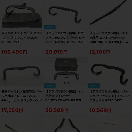
ト（サイクルパラダイス福岡
より配送）【お買い得SALE】
値下げ
未使用品 モスト MOST タロン
【プライスダウン開始】ロヴ
【プライスダウン開始】★★
ウルトラ ファスト TALON
ァール ROVAL ラピーデ ロー
未使用 コントロールテック
ULTRA FAST
ドバー RAPIDE ROAD BAR
CONTROL TECH MSI 35mm
44cm/100mm/28.6mm ドロ
400mm/31.8mm ドロップハ
径 フラットバー ハンドル
105,490
29,810
12,100
ップハンドル カーボン
ンドル カーボン【お買い得
710mm（サイクルパラダイス
SALE】
山口より配送)【お買い得
SALE】
値下げ
値下げ
◆◆イーストン EASTON イー
【プライスダウン開始】▼▼
【プライスダウン開始】ジャ
シー70エアロ EC70 AERO
美品 ボントレガー
ンク ティーエヌアイ TNI エア
400 カーボン ドロップ ハンド
BONTRAER AEOLUS RSL
ロファスト AERO FAST
ル（サイクルパラダイス大阪
VR-Cステム一体型 カーボン
380mm/31.8mm ドロップハ
17,050
38,500
10,560
より配送）
ドロップハンドル 420mm
ンドル カーボン【お買い得
110mm リコール対策品（サイ
SALE】
クルパラダイス福岡より配
送）【お買い得SALE】