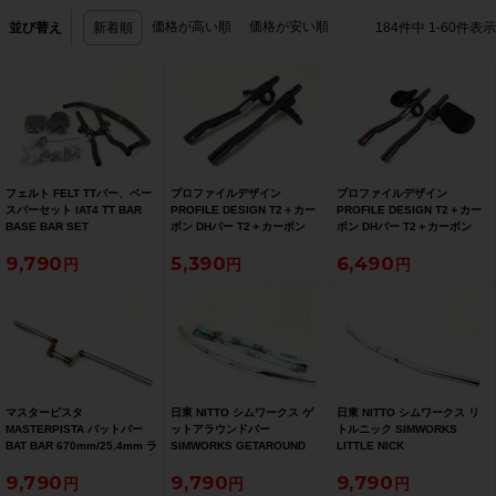
価格が高い順
価格が安い順
並び替え
新着順
184
件中
1
-
60
件表示
フェルト FELT TTバー、ベー
プロファイルデザイン
プロファイルデザイン
スバーセット IAT4 TT BAR
PROFILE DESIGN T2＋カー
PROFILE DESIGN T2＋カー
BASE BAR SET
ボン DHバー T2＋カーボン
ボン DHバー T2＋カーボン
390mm/31.8mm/310mm DH
DHバーCARBON DH BAR
DHバーCARBON DH BAR
9,790
5,390
6,490
バー、TTハンドル
340mm
340mm
マスターピスタ
日東 NITTO シムワークス ゲ
日東 NITTO シムワークス リ
MASTERPISTA バットバー
ットアラウンドバー
トルニック SIMWORKS
BAT BAR 670mm/25.4mm ラ
SIMWORKS GETAROUND
LITTLE NICK
イザーバー
BAR 700mm/25.4mm ライザ
700mm/25.4mm フラットバ
9,790
9,790
9,790
ーバー
ー