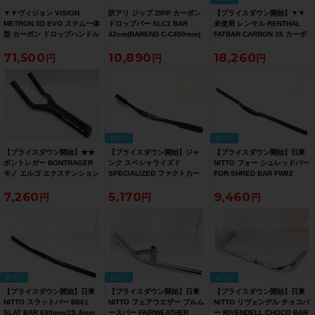
▼▼ヴィジョン VISION
訳アリ ジップ ZIPP カーボン
【プライスダウン開始】▼▼
METRON 5D EVO ステム一体
ドロップバー SLC2 BAR
未使用 レンサル RENTHAL
型 カーボン ドロップハンドル
42cm(BAREND C-C400mm)
FATBAR CARBON 35 カーボ
400mm 120mm（サイクルパ
ドロップハンドル カーボン
ン ライザーバー ハンドル
71,500
10,890
18,260
ラダイス福岡より配送）
800mm（サイクルパラダイス
福岡より配送）【お買い得
SALE】
値下げ
値下げ
【プライスダウン開始】★★
【プライスダウン開始】ジャ
【プライスダウン開始】日東
ボントレガー BONTRAGER
ンク スペシャライズド
NITTO フォー シュレッドバー
モノ エルゴ エクステンション
SPECIALIZED ファクトカー
FOR SHRED BAR FW82
MONO ERGO EXTENSION
ボン ライザーバー S-WORKS
750mm/31.8mm ライザーバ
7,260
5,170
9,460
Short (332mm) TTバイク用
FACT CARBON RISER BAR
ー【お買い得SALE】
DHハンドルバー（サイクルパ
720mm/31.8mm【お買い得
ラダイス山口より配送)【お買
SALE】
い得SALE】
値下げ
値下げ
値下げ
【プライスダウン開始】日東
【プライスダウン開始】日東
【プライスダウン開始】日東
NITTO スラットバー B861
NITTO フェアウエザー ブルム
NITTO リヴェンデル チョコバ
SLAT BAR 690mm/25.4mm
ースバー FAIRWEATHER
ー RIVENDELL CHOCO BAR