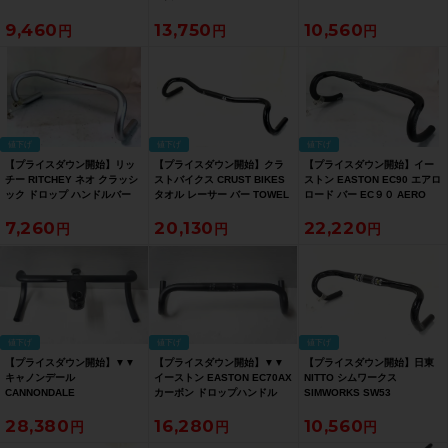
フラットバー【お買い得
BULLMOOSE BAR B903
B357 540mm/25.4mm ハン
9,460
13,750
10,560
SALE】
710mm フラットバー【お買
ドル【お買い得SALE】
い得SALE】
値下げ
値下げ
値下げ
【プライスダウン開始】リッ
【プライスダウン開始】クラ
【プライスダウン開始】イー
チー RITCHEY ネオ クラッシ
ストバイクス CRUST BIKES
ストン EASTON EC90 エアロ
ック ドロップ ハンドルバー
タオル レーサー バー TOWEL
ロード バー EC９０ AERO
NEO CLASSIC DROP
RACER BAR 8183R-P 630ｍ
ROAD BAR 400mm/31.8mm
7,260
20,130
22,220
HANDLEBAR
ｍ/26.0mm ドロップハンドル
ドロップハンドル カーボン
420mm/31.8mm ドロップハ
【お買い得SALE】
【お買い得SALE】
ンドル【お買い得SALE】
値下げ
値下げ
値下げ
【プライスダウン開始】▼▼
【プライスダウン開始】▼▼
【プライスダウン開始】日東
キャノンデール
イーストン EASTON EC70AX
NITTO シムワークス
CANNONDALE
カーボン ドロップハンドル
SIMWORKS SW53
HOLLOWGRAM SAVE カーボ
420mm 31.8mm （サイクル
MARCELLA BAR
28,380
16,280
10,560
ン ドロップハンドル 420mm
パラダイス福岡より配送）
450mm/31.8mm ドロップハ
＆ KNOT ステム 100mm セッ
【お買い得SALE】
ンドル【お買い得SALE】