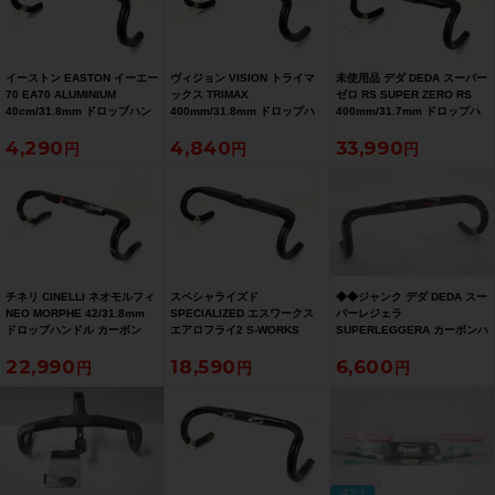
イーストン EASTON イーエー
ヴィジョン VISION トライマ
未使用品 デダ DEDA スーパー
70 EA70 ALUMINIUM
ックス TRIMAX
ゼロ RS SUPER ZERO RS
40cm/31.8mm ドロップハン
400mm/31.8mm ドロップハ
400mm/31.7mm ドロップハ
ドル
ンドル
ンドル カーボン
4,290
4,840
33,990
チネリ CINELLI ネオモルフィ
スペシャライズド
◆◆ジャンク デダ DEDA スー
NEO MORPHE 42/31.8mm
SPECIALIZED エスワークス
パーレジェラ
ドロップハンドル カーボン
エアロフライ2 S-WORKS
SUPERLEGGERA カーボンハ
AEROFLY2 400mm/31.8mm
ンドル 31.7mm 420mm（サ
22,990
18,590
6,600
ドロップハンドル カーボン
イクルパラダイス大阪より配
送）
値下げ