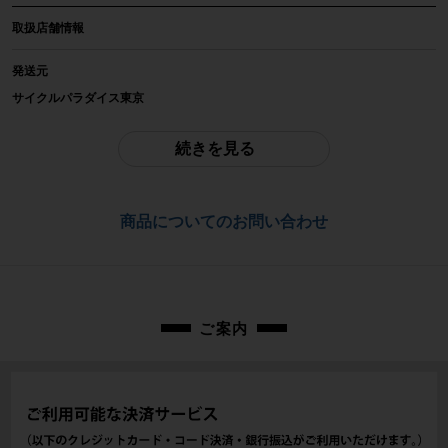
取扱店舗情報
メーカー
SYNCROS
発送元
サイクルパラダイス東京
参考価格
※本商品は店頭で現物確認が出来ません。
-
ご不明点はお問い合わせ欄よりご質問下さい。
続きを見る
重量
配送
-
佐川急便にて全国配送いたします。
商品についてのお問い合わせ
商品の状態
お問合わせ番号
中古：S（ほぼ新品・新古未使用品）
cps-2602120901-pa-037605799
未使用の長期保管品です。台紙、袋に傷み、劣化があります。本体に保管に伴
う小キズ、汚れ等がある場合がございますのでご承知ください。
付属品は写真に写っているものが全てとなります。
ご案内
掲載画像は未使用の同タイトル商品の画像を流用しています。外観の状態が掲
載写真と異なる場合がございますのであらかじめご了承ください。
商品コード
cps-2602120901-pa-037605799