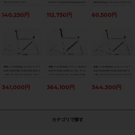
0サイズ クロモリ ブルー
年 52サイズ Slate Prismatic/Black Pri
QR100/135mm（サイクルパラダイス大
smatic Fade
阪より配送）
140,250円
112,750円
60,500円
◆◆メリダ MERIDA スクルトゥーラ T
◆◆メリダ MERIDA リアクト TEAM R
◆◆メリダ MERIDA スクルトゥーラ T
EAM SCULTURA TEAM 2025-26年 カ
EACTO TEAM 2025年 カーボン ディス
EAM SCULTURA TEAM 2025-26年 カ
ーボン ディスク ロードバイク フレー
ク ロードバイク フレーム Sサイズ 12x
ーボン ディスク ロードバイク フレーム
ム XXSサイズ 12x100/142mm（サイ
100/142mm 700C（サイクルパラダイ
Sサイズ 12x100/142mm 700C（サイク
クルパラダイス大阪より配送）
ス大阪より配送）
ルパラダイス大阪より配送）
341,000円
364,100円
344,300円
カテゴリで探す