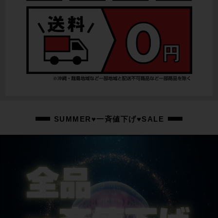
SUMMER♥一斉値下げ♥SALE