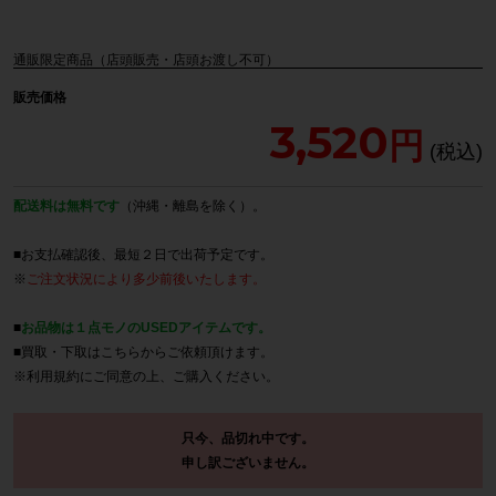
通販限定商品（店頭販売・店頭お渡し不可）
販売価格
3,520
配送料は無料です
（沖縄・離島を除く）。
■お支払確認後、最短２日で出荷予定です。
※
ご注文状況により多少前後いたします。
■
お品物は１点モノのUSEDアイテムです。
■買取・下取は
こちら
からご依頼頂けます。
※
利用規約
にご同意の上、ご購入ください。
只今、品切れ中です。
申し訳ございません。