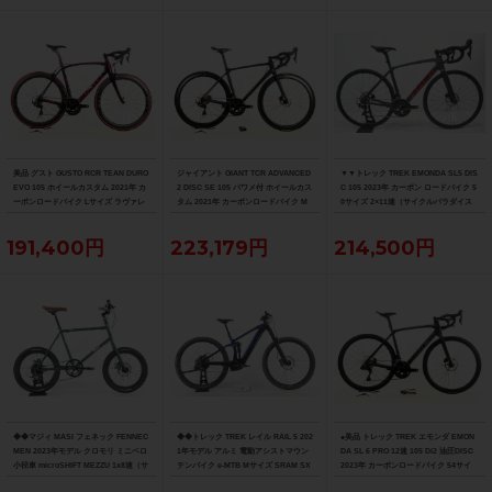
美品 グスト GUSTO RCR TEAN DURO
ジャイアント GIANT TCR ADVANCED
▼▼トレック TREK EMONDA SL5 DIS
EVO 105 ホイールカスタム 2021年 カ
2 DISC SE 105 パワメ付 ホイールカス
C 105 2023年 カーボン ロードバイク 5
ーボンロードバイク Lサイズ ラヴァレ
タム 2021年 カーボンロードバイク M
0サイズ 2×11速（サイクルパラダイス
ッド
サイズ カーボンカラー
福岡より配送）
191,400円
223,179円
214,500円
◆◆マジィ MASI フェネック FENNEC
◆◆トレック TREK レイル RAIL 5 202
●美品 トレック TREK エモンダ EMON
MEN 2023年モデル クロモリ ミニベロ
1年モデル アルミ 電動アシストマウン
DA SL 6 PRO 12速 105 Di2 油圧DISC
小径車 microSHIFT MEZZU 1x8速（サ
テンバイク e-MTB Mサイズ SRAM SX
2023年 カーボンロードバイク 54サイ
イクルパラダイス大阪より配送）
EAGLE 1x12速 （サイクルパラダイス
ズ デニスターブラック