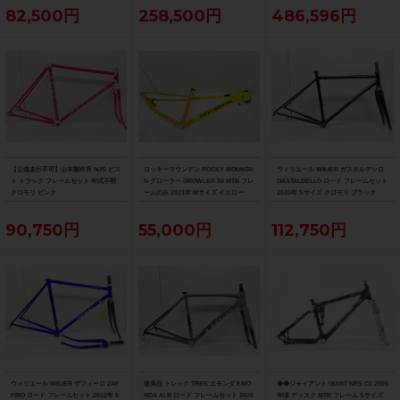
大阪より配送）
82,500円
258,500円
486,596円
【公道走行不可】山本製作所 NJS ピス
ロッキーマウンテン ROCKY MOUNTAI
ウィリエール WILIER ガスタルデッロ
ト トラック フレームセット 年式不明
N グローラー GROWLER 50 MTB フレ
GASTALDELLO ロード フレームセット
クロモリ ピンク
ームのみ 2021年 Mサイズ イエロー
2020年 Sサイズ クロモリ ブラック
90,750円
55,000円
112,750円
ウィリエール WILIER ザフィーロ ZAF
超美品 トレック TREK エモンダ EMO
◆◆ジャイアント GIANT NRS C1 2005
FIRO ロード フレームセット 2022年 5
NDA ALR ロード フレームセット 2026
年頃 ディスク MTB フレーム Sサイズ