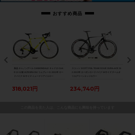
おすすめ商品
8000
美品 キャノンデール CANNONDALE キャド13 CAA
スコット SCOTT FOIL TEAM ISSUE DURA-ACE Di
美品 ル
D 13 12速 ULTEGRA Di2 リムブレーキ 2021年 ロー
2 2013年 カーボンロードバイク 54サイズ チームオ
Di2
ドバイク 51サイズ ニュークリアイエロー
リカグリーンエッジカラー
ク 
318,021円
234,740円
88
この商品を見た人は、こんな商品にも興味を持っています