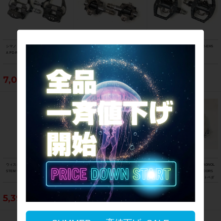
シマノ SHIMANO アルテグラ ULTEGR
シマノ SHIMANO XTR PD-M9200 ビン
シマノ SHIMANO SPDペダル PD-EH5
A PD-R8000 ビンディングペダル 〇
ディングペダル 〇
00 ビンディングペダル 〇
7,040円
17,490円
4,840円
ウィスキー WHISKY ナンバー7 NO.7
スペシャライズド SPECIALIZED エス
ジャンク カンパニョーロ CAMPAGNOL
STEM 50mm/31.8mm/28.6mm ステム
ワークス パワー S-WORKS POWER
O コルサレコード エアロペダル CORS
サドル カーボン
A RCORD AERO PEDAL フラットペダ
ル
5,390円
17,490円
17,490円