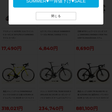
SUMMER♥一斉値下げ♥SALE
閉じる
アスチュート ASTUTE スカイライト3.
セラ サンマルコ SELLE SANMARCO
日東 NITTO シムワークス ロンダ ステ
0 カーボニオ SKYLITE3.0 CARBONIO
リーガル REGAL SADDLE サドル
ム SIMWORKS RHONDA STEM 70m
サドル カーボン
m/80°/31.8mm/28.6mm ステム
17,490円
4,840円
8,690円
美品 キャノンデール CANNONDALE
スコット SCOTT FOIL TEAM ISSUE D
美品 ルック LOOK 795 BLADE RS 12
キャド13 CAAD 13 12速 ULTEGRA Di
URA-ACE Di2 2013年 カーボンロード
速 ULTEGRA Di2 油圧DISC パワメ付 2
2 リムブレーキ 2021年 ロードバイク 5
バイク 54サイズ チームオリカグリーン
023年 カーボンロードバイク XSサイズ
1サイズ ニュークリアイエロー
エッジカラー
プロチームブラックマット
318,021円
234,740円
881,100円