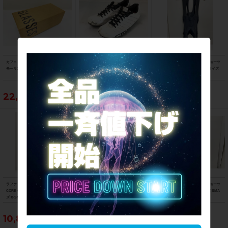
カフェドシクリステ Cafe du Cycliste
ジロ GIRO SPD-SLシューズ EMPIRE
ラファ Rapha コアカーゴビブショーツ
モーリス MOURICE サングラス
SLX EU41.5/26.5cm
CORE CARGO BIB SHORTS Sサイズ
SMALL ブラック
22,990円
6,490円
8,690円
ラファ Rapha コアカーゴビブショーツ
ラファ Rapha コアビブショーツ CORE
ラファ Rapha クラシックビブショーツ
CORE CARGO BIB SHORTS XSサイ
BIB SHORTS XSサイズ X-SMALL ブ
CLASSIC BIB SHORTS Sサイズ SMA
ズ X-SMALL ホワイト/ネイビー
ラック/ホワイト
LL ブラック
10,890円
9,790円
8,690円