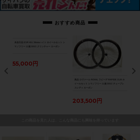
おすすめ商品
未走行品 ESR 451 38mmハイト ホイールセット シ
マノフリー 11速 DISC クリンチャー カーボン
55,000円
CE W
美品 ロヴァール ROVAL ラピーデ RAPIDE CLIII ホ
シマノ
 70
イールセット シマノフリー 11速 DISC チューブレ
ノフリ
サイクル
スレディ カーボン
ラッ
203,500円
4
この商品を見た人は、こんな商品にも興味を持っています