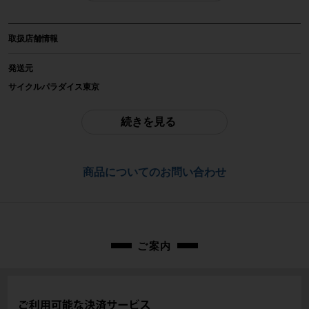
サイクルウェア
取扱店舗情報
メーカー
ASSOS
発送元
サイクルパラダイス東京
参考価格
※本商品は店頭で現物確認が出来ません。
-
ご不明点はお問い合わせ欄よりご質問下さい。
続きを見る
重量
配送
-
佐川急便にて全国配送いたします。
商品についてのお問い合わせ
商品の状態
お問合わせ番号
中古：A（使用感の少ない美品）
cps-2605270906-pa-037682625
微細な汚れはありますが、使用感の少ないお品物です。寸法詳細はメーカーペ
ージ等でご確認ください。
出品中商品は倉庫にて梱包済みで保管されているため、追加のサイズ計測、撮
ご案内
影はできません。ご質問いただいても対応いたしかねますのでご了承くださ
い。
商品コード