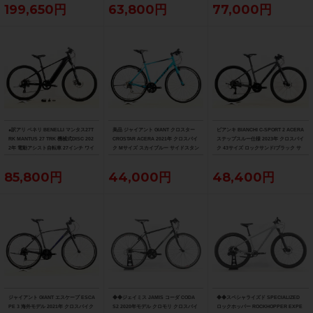
199,650円
63,800円
77,000円
●訳アリ ベネリ BENELLI マンタス27T
美品 ジャイアント GIANT クロスター
ビアンキ BIANCHI C-SPORT 2 ACERA
RK MANTUS 27 TRK 機械式DISC 202
CROSTAR ACERA 2021年 クロスバイ
ステップスルー仕様 2023年 クロスバイ
2年 電動アシスト自転車 27インチ ワイ
ク Mサイズ スカイブルー サイドスタン
ク 43サイズ ロックサンド/ブラック サ
ズロード限定ブラック
ド付
イドスタンド付
85,800円
44,000円
48,400円
ジャイアント GIANT エスケープ ESCA
◆◆ジェイミス JAMIS コーダ CODA
◆◆スペシャライズド SPECIALIZED
PE 3 海外モデル 2021年 クロスバイク
S2 2020年モデル クロモリ クロスバイ
ロックホッパー ROCKHOPPER EXPE