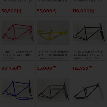
Mサイズ グロスコールドアイアン サイ
ク 17サイズ SHIMANO 3x8速（サイク
RT 29 2022 アルミ マウンテンバイク
ドスタンド付
ルパラダイス大阪より配送）
MTB Mサイズ SRAM SX EAGLE 1x12
速（サイクルパラダイス大阪より配
38,500円
55,000円
110,000円
送）
【公道走行不可】山本製作所 NJS ピス
ロッキーマウンテン ROCKY MOUNTAI
ウィリエール WILIER ガスタルデッロ
ト トラック フレームセット 年式不明
N グローラー GROWLER 50 MTB フレ
GASTALDELLO ロード フレームセット
クロモリ ピンク
ームのみ 2021年 Mサイズ イエロー
2020年 Sサイズ クロモリ ブラック
90,750円
55,000円
112,750円