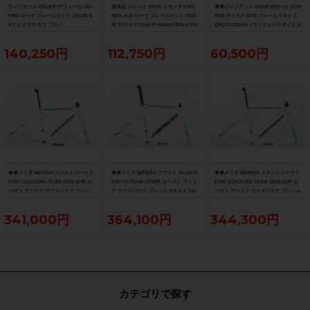
ウィリエール WILIER ザフィーロ ZAF
超美品 トレック TREK エモンダ EMO
◆◆ジャイアント GIANT NRS C1 2005
FIRO ロード フレームセット 2022年 5
NDA ALR ロード フレームセット 2026
年頃 ディスク MTB フレーム Sサイズ
0サイズ クロモリ ブルー
年 52サイズ Slate Prismatic/Black Pri
QR100/135mm（サイクルパラダイス大
smatic Fade
阪より配送）
140,250円
112,750円
60,500円
◆◆メリダ MERIDA スクルトゥーラ T
◆◆メリダ MERIDA リアクト TEAM R
◆◆メリダ MERIDA スクルトゥーラ T
EAM SCULTURA TEAM 2025-26年 カ
EACTO TEAM 2025年 カーボン ディス
EAM SCULTURA TEAM 2025-26年 カ
ーボン ディスク ロードバイク フレー
ク ロードバイク フレーム Sサイズ 12x
ーボン ディスク ロードバイク フレーム
ム XXSサイズ 12x100/142mm（サイ
100/142mm 700C（サイクルパラダイ
Sサイズ 12x100/142mm 700C（サイク
クルパラダイス大阪より配送）
ス大阪より配送）
ルパラダイス大阪より配送）
341,000円
364,100円
344,300円
カテゴリで探す