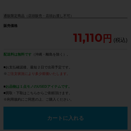
通販限定商品（店頭販売・店頭お渡し不可）
販売価格
11,110
配送料は無料です
（沖縄・離島を除く）。
■お支払確認後、最短２日で出荷予定です。
※
ご注文状況により多少前後いたします。
■
お品物は１点モノのUSEDアイテムです。
■買取・下取は
こちら
からご依頼頂けます。
※
利用規約
にご同意の上、ご購入ください。
カートに入れる