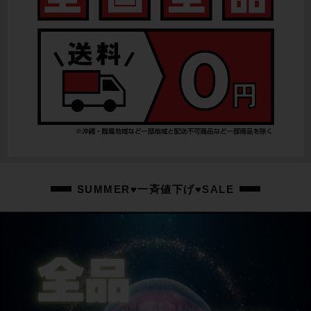
SUMMER♥一斉値下げ♥SALE