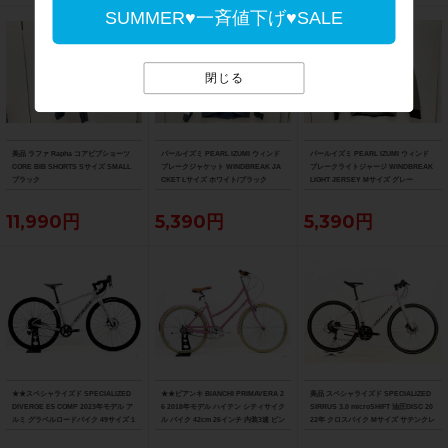
SUMMER♥一斉値下げ♥SALE
閉じる
美品 ラファ Rapha コアビブショーツ
パールイズミ PEARL IZUMI ウィンド
パールイズミ PEARL IZUMI ウィンド
CORE BIB SHORTS Sサイズ SMALL
ブレークジャケット WINDBREAK JA
ブレークライトジャージ WINDBREAK
ブラック
CKET Lサイズ ホワイト/ブラック
LIGHT JERSEY Mサイズ グレー
11,990円
5,390円
5,390円
★★スペシャライズド SPECIALIZED
★★ビアンキ BIANCHI PRIMAVERA 2
美品 スペシャライズド SPECIALIZED
DIVERGE E5 COMP 2023年モデル ア
6 2018年モデル ハイテン シティサイク
SIRRUS 3.0 microSHIFT 油圧DISC 20
ルミ グラベルロードバイク 49サイズ 1
ル バイク 42cm 26インチ 内装3速 ピン
22年 クロスバイク Mサイズ サテンクレ
1速 （サイクルパラダイス山口より配
ク（サイクルパラダイス山口より配送)
イ サイドスタンド付
送)