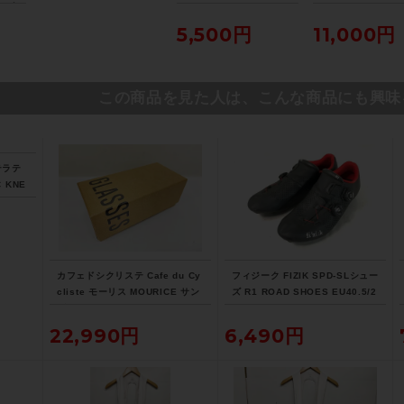
イブ
RECORD OC12-REG
RECORD 11S FD
（サ
OUTBOARDCUPS アウ
H28 フロントディ
5,500円
11,000円
阪よ
トボードカップ BBカッ
ラー 直付け 未開
プ ウルトラトルク EPS
（サイクルパラダ
（サイクルパラダイス山
口より配送)
口より配送)
この商品を見た人は、こんな商品にも興味
テラテ
 KNE
ラック
カフェドシクリステ Cafe du Cy
フィジーク FIZIK SPD-SLシュー
cliste モーリス MOURICE サン
ズ R1 ROAD SHOES EU40.5/2
グラス
6.0ｃｍ
22,990円
6,490円