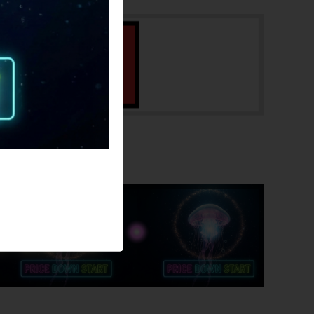
商品コード
cps-2605270915-pa-037682636
SALE