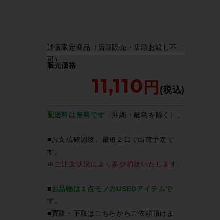
通販限定商品（店頭販売・店頭お渡し不
可）
販売価格
11,110
配送料は無料です
（沖縄・離島を除く）。
■お支払確認後、最短２日で出荷予定で
す。
※
ご注文状況により多少前後いたします。
■
お品物は１点モノのUSEDアイテムで
す。
■買取・下取は
こちら
からご依頼頂けま