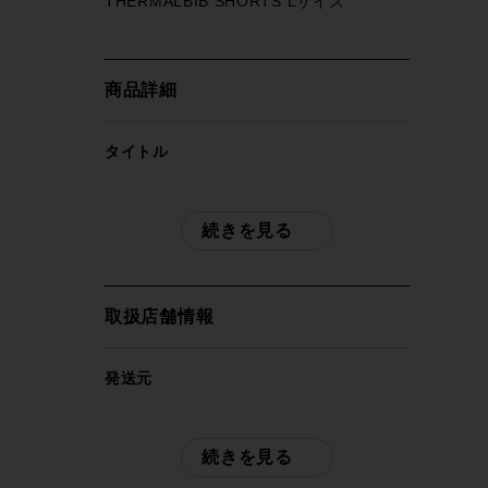
THERMALBIB SHORTS Lサイズ
商品詳細
タイトル
イザドア ISADORE シグネチャーサーマ
ルビブショーツ SIGNATURE
続きを見る
THERMALBIB SHORTS Lサイズ
商品種類
取扱店舗情報
サイクルウェア
発送元
メーカー
サイクルパラダイス東京
ISADORE
※本商品は店頭で現物確認が出来ません。
続きを見る
ご不明点はお問い合わせ欄よりご質問下さ