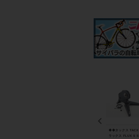
TR
スコープサイクリング S
マビック MAVIC コスミ
◆◆タックス TACX
12
COPE CYCLING R5 ホ
ック COSMIC SLR 45
ラックス FLUX S 