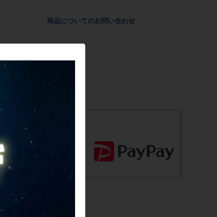
い。
参考価格
-
商品についてのお問い合わせ
配送
佐川急便にて全国配送いたします。
重量
-
お問合わせ番号
cps-2605270915-pa-037682636
商品の状態
中古：B（使用感少な目/小キズ、ヨゴレ
少々）
細かい汚れはありますが、使用感の少ない
お品物です。寸法詳細はメーカーページ等
でご確認ください。
出品中商品は倉庫にて梱包済みで保管され
ているため、追加のサイズ計測、撮影はで
きません。ご質問いただいても対応いたし
かねますのでご了承ください。