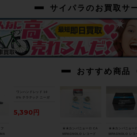
サイパラのお買取サ
おすすめ商品
ワンハンドレッド 10
0% テラテック ニーガ
ード TERATEC KNEE
GUARD XLサイズ ブラ
5,390円
ック
 フ
★★カンパニョーロ CA
★★カンパニョーロ
SMA
MPAGNOLO レコード
MPAGNOLO レ