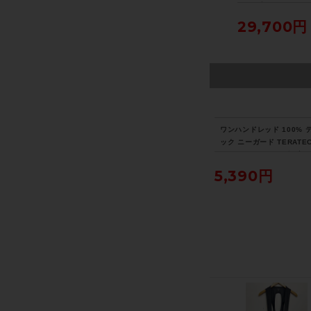
SC
イールセット シマノフ
DISC ホイールセット
RT ダイレクトドラ
リー 11速/12速 リムブ
シマノフリー 11速 DIS
スマートトレーナー
110,000円
148,500円
29,700円
レーキ チューブレスレ
C チューブレスレディ
イクルパラダイス大
ディ カーボン
カーボン
り配送）
ワンハンドレッド 100% 
ック ニーガード TERATEC
E GUARD XLサイズ ブ
5,390円