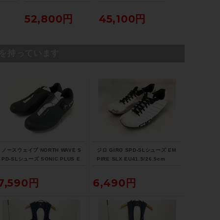
15-C
RECORD 11S 53-39T/
RECORD 11S RD15-R
0 油圧DISC 油圧
レイ
172.5mm FC15-RE29
E1 リアディレイラー 美
ブレーキ片側のみ
52,800円
45,100円
16,390円
封品
3C クランクセット 未使
品（サイクルパラダイス
イス山
用品（サイクルパラダイ
山口より配送)
ス山口より配送)
を持っています
ノースウェイブ NORTH WAVE S
ジロ GIRO SPD-SLシューズ EM
PD-SLシューズ SONIC PLUS E
PIRE SLX EU41.5/26.5cm
U42/26.7cm
7,590円
6,490円